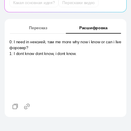
Какая основная идея?
Перескажи видео
Пересказ
Расшифровка
0
:
I need in нексией, там me more why now i know or can i live
форовер?
1
:
I dont know dont know, i dont know.