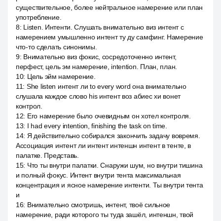
существительное, более нейтральное намерение или план
употребление.
8
:
Listen. Интенти. Слушать внимательно виз интент с
намерением умышленно интент ту ду самфинг. Намерение
что-то сделать синонимы.
9
:
Внимательно виз фокис, сосредоточенно интент,
перфест, цель эм намерение, intention. План, план.
10
:
Цель эйм намерение.
11
:
She listen интент ли to every word она внимательно
слушала каждое слово his интент воз абиес хи вонет
контрол.
12
:
Его намерение было очевидным он хотел контроля.
13
:
I had every intention, finishing the task on time.
14
:
Я действительно собирался закончить задачу вовремя.
Ассоциация интент ли интент интеншн интент в тенте, в
палатке. Представь.
15
:
Что ты внутри палатки. Снаружи шум, но внутри тишина
и полный фокус. Интент внутри тента максимальная
концентрация и ясное намерение интенти. Ты внутри тента
и
16
:
Внимательно смотришь, интент, твоё сильное
намерение, ради которого ты туда зашёл, интеншн, твой