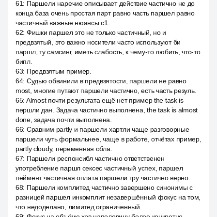
61
:
Паршели наречие описывает действие частично не до
конца база очень простая парт равно часть паршел равно
частичный важные нюансы c1.
62
:
Фишки паршел это не только частичный, но и
предвзятый, это важно носители часто используют би
паршл, ту самсинг, иметь слабость, к чему-то любить, что-то
бипл.
63
:
Предвзятым пример.
64
:
Судью обвинили в предвзятости, паршели не равно
most, многие путают паршели частично, есть часть резуль.
65
:
Almost почти результата ещё нет пример the task is
першли дан. Задача частично выполнена, the task is almost
done, задача почти выполнена.
66
:
Сравним partly и паршели хартли чаще разговорные
паршели чуть формальнее, чаще в работе, отчётах пример,
partly cloudy, переменная обла.
67
:
Паршели респонсибл частично ответственен
употребление паршл сексес частичный успех, паршел
пеймент частичная оплата паршели тру частично верно.
68
:
Паршели комплитед частично завершено синонимы с
разницей паршел инкомплит незавершённый фокус на том,
что недоделано, лимитед ограниченный.
69
:
Фокус на объёме хэв наполовину более конкретно