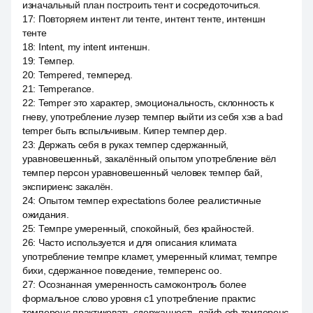
изначальный план построить тент и сосредоточиться.
17
:
Повторяем интент ли тенте, интент тенте, интеншн
тенте
18
:
Intent, my intent интеншн.
19
:
Темпер.
20
:
Tempered, темперед.
21
:
Temperance.
22
:
Temper это характер, эмоциональность, склонность к
гневу, употребление лузер темпер выйти из себя хэв a bad
temper быть вспыльчивым. Кипер темпер дер.
23
:
Держать себя в руках темпер сдержанный,
уравновешенный, закалённый опытом употребление вёл
темпер персон уравновешенный человек темпер бай,
экспириенс закалён.
24
:
Опытом темпер expectations более реалистичные
ожидания.
25
:
Темпре умеренный, спокойный, без крайностей.
26
:
Часто используется и для описания климата
употребление темпре кламет, умеренный климат, темпре
бихи, сдержанное поведение, темперенс оо.
27
:
Осознанная умеренность самоконтроль более
формальное слово уровня c1 употребление практис
темперенс практиковать сдержанность лайф оф темперенс