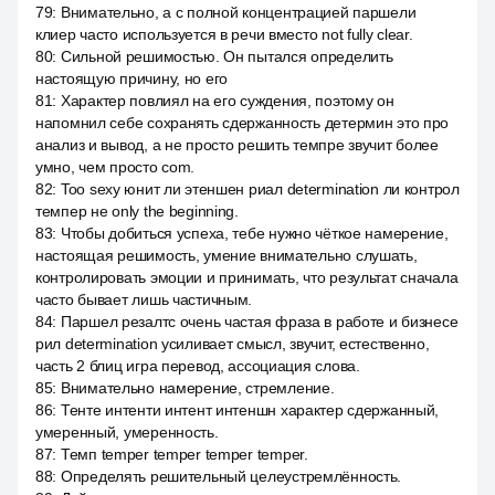
79
:
Внимательно, а с полной концентрацией паршели
клиер часто используется в речи вместо not fully clear.
80
:
Сильной решимостью. Он пытался определить
настоящую причину, но его
81
:
Характер повлиял на его суждения, поэтому он
напомнил себе сохранять сдержанность детермин это про
анализ и вывод, а не просто решить темпре звучит более
умно, чем просто com.
82
:
Too sexy юнит ли этеншен риал determination ли контрол
темпер не only the beginning.
83
:
Чтобы добиться успеха, тебе нужно чёткое намерение,
настоящая решимость, умение внимательно слушать,
контролировать эмоции и принимать, что результат сначала
часто бывает лишь частичным.
84
:
Паршел резалтс очень частая фраза в работе и бизнесе
рил determination усиливает смысл, звучит, естественно,
часть 2 блиц игра перевод, ассоциация слова.
85
:
Внимательно намерение, стремление.
86
:
Тенте интенти интент интеншн характер сдержанный,
умеренный, умеренность.
87
:
Темп temper temper temper temper.
88
:
Определять решительный целеустремлённость.