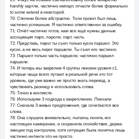
harshly хартли, частично импарт, отчасти более формально
to some extend в некоторой.
70
:
Степени более абстрактно. Толи проект был лишь
частично успешным. Я частично ответственен за ошибку
71
:
Отчёт частично готов, нам все ещё нужны данные
ассоциация паро, пароли, парт, часть.
72
:
Представь, пирог ты съел только кусок паршел. Это
кусок, а не весь пирог паршели. Ты съел его частично.
73
:
Паршел только часть паршели, частично паршел
паршели.
74
:
И теперь мы закрепим 4 группы лексики уровня c1,
которые чаще всего путают в реальной речи это тот
уровень, где уже важно не просто знать перевод, а
чувствовать разницу и использовать слова.
75
:
Точно в контексте.
76
:
Используем 3 подхода к закреплению. Поехали.
77
:
Сначала 3 живых предложения, где сочетаются все
слова.
78
:
Она слушала внимательно, пытаясь понять его
настоящее намерение, и сохраняла спокойствие, держа
эмоции под контролем, хотя ситуация была понятна лишь
частично интенти это не просто.