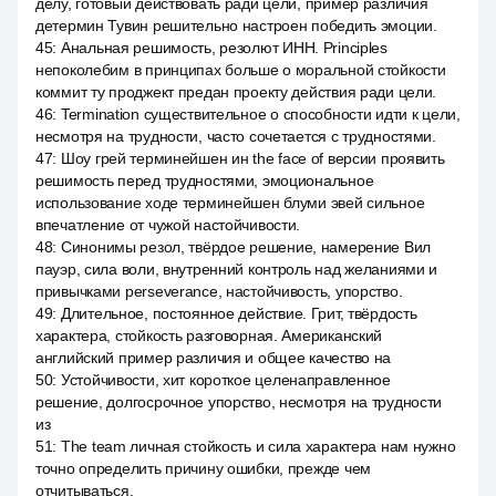
делу, готовый действовать ради цели, пример различия
детермин Тувин решительно настроен победить эмоции.
45
:
Анальная решимость, резолют ИНН. Principles
непоколебим в принципах больше о моральной стойкости
коммит ту проджект предан проекту действия ради цели.
46
:
Termination существительное о способности идти к цели,
несмотря на трудности, часто сочетается с трудностями.
47
:
Шоу грей терминейшен ин the face of версии проявить
решимость перед трудностями, эмоциональное
использование ходе терминейшен блуми эвей сильное
впечатление от чужой настойчивости.
48
:
Синонимы резол, твёрдое решение, намерение Вил
пауэр, сила воли, внутренний контроль над желаниями и
привычками perseverance, настойчивость, упорство.
49
:
Длительное, постоянное действие. Грит, твёрдость
характера, стойкость разговорная. Американский
английский пример различия и общее качество на
50
:
Устойчивости, хит короткое целенаправленное
решение, долгосрочное упорство, несмотря на трудности
из
51
:
The team личная стойкость и сила характера нам нужно
точно определить причину ошибки, прежде чем
отчитываться.