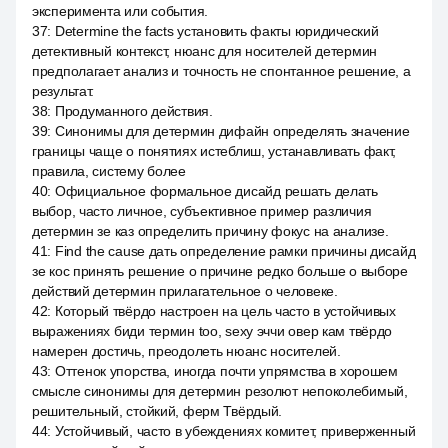
эксперимента или события.
37
:
Determine the facts установить факты юридический
детективный контекст, нюанс для носителей детермин
предполагает анализ и точность не спонтанное решение, а
результат.
38
:
Продуманного действия.
39
:
Синонимы для детермин дифайн определять значение
границы чаще о понятиях истеблиш, устанавливать факт,
правила, систему более
40
:
Официальное формальное дисайд решать делать
выбор, часто личное, субъективное пример различия
детермин зе каз определить причину фокус на анализе.
41
:
Find the cause дать определение рамки причины дисайд
зе кос принять решение о причине редко больше о выборе
действий детермин прилагательное о человеке.
42
:
Который твёрдо настроен на цель часто в устойчивых
выражениях биди термин too, sexy эччи овер кам твёрдо
намерен достичь, преодолеть нюанс носителей.
43
:
Оттенок упорства, иногда почти упрямства в хорошем
смысле синонимы для детермин резолют непоколебимый,
решительный, стойкий, ферм Твёрдый.
44
:
Устойчивый, часто в убеждениях комитет, приверженный