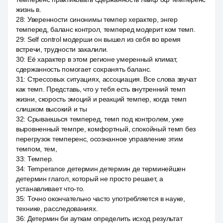
жизнь в.
28
:
Уверенности синонимы темпер херактер, энгер
темперед, баланс контрол, темперед модерит ком темп.
29
:
Self control модерши он вышел из себя во время
встречи, трудности закалили.
30
:
Её характер в этом регионе умеренный климат,
сдержанность помогает сохранять баланс.
31
:
Стрессовых ситуациях, ассоциация. Все слова звучат
как темп. Представь, что у тебя есть внутренний темп
жизни, скорость эмоций и реакций темпер, когда темп
слишком высокий и ты
32
:
Срываешься темперед, темп под контролем, уже
выровненный темпре, комфортный, спокойный темп без
перегрузок темперенс, осознанное управление этим
темпом, тем,
33
:
Темпер.
34
:
Temperance детермин детермин де терминейшен
детермин глагол, который не просто решает, а
устанавливает что-то.
35
:
Точно окончательно часто употребляется в науке,
технике, расследованиях.
36
:
Детермин би ауткам определить исход результат