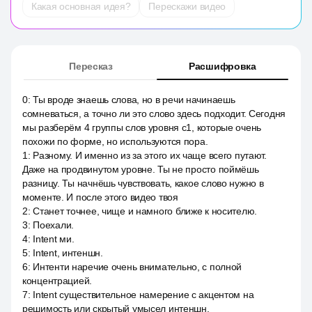
Какая основная идея?
Перескажи видео
Пересказ
Расшифровка
0
:
Ты вроде знаешь слова, но в речи начинаешь
сомневаться, а точно ли это слово здесь подходит. Сегодня
мы разберём 4 группы слов уровня c1, которые очень
похожи по форме, но используются пора.
1
:
Разному. И именно из за этого их чаще всего путают.
Даже на продвинутом уровне. Ты не просто поймёшь
разницу. Ты начнёшь чувствовать, какое слово нужно в
моменте. И после этого видео твоя
2
:
Станет точнее, чище и намного ближе к носителю.
3
:
Поехали.
4
:
Intent ми.
5
:
Intent, интеншн.
6
:
Интенти наречие очень внимательно, с полной
концентрацией.
7
:
Intent существительное намерение с акцентом на
решимость или скрытый умысел интеншн,