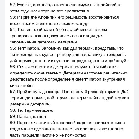
52
:
English, она твёрдо настроена выучить английский в
этом году, несмотря на все препятствия.
53
:
Inspire the whole тин его решимость восстановиться
после травмы вдохновила всю команду.
54
:
Тренинг файнали ей её настойчивость в годы
тренировок наконец окупилась ассоциация для
запоминания детермин детермин.
55
:
Termination. Запомним как дай термин, представь, что
ты подходишь к судье, тренеру или наставнику и говоришь
дай термин, это значит уточни, определи, реши и действуй.
56
:
Связь со словами детермин получить точный ответ,
определить окончательно. Детермин настроен решительно
действовать после определения determination внутренняя
сила, чтобы
57
:
Пройти путь до конца. Повторяем 3 раза. Детермин. Дай
термин детермин, дай термин де терминейшен, дай термин
детермин детермин.
58
:
Те. Терминейшен.
59
:
Пашел, пашел.
60
:
Паршел частичный неполный паршел прилагательное
когда что-то сделано не полностью или покрывает только
часть паршели частично не полностью.