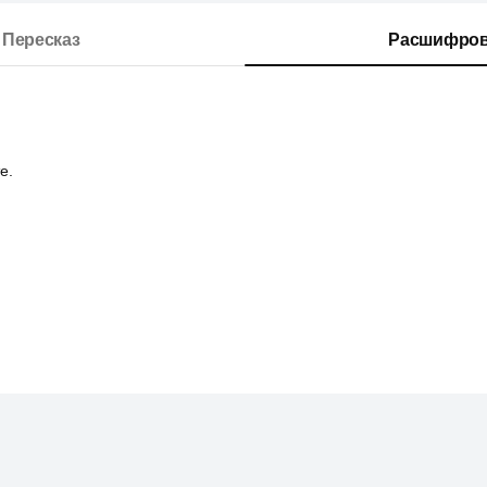
Пересказ
Расшифров
е.