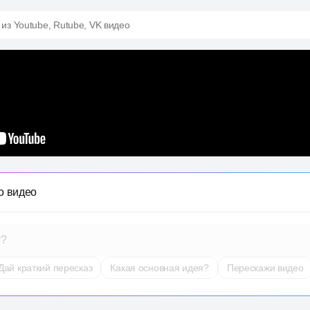
 из Youtube, Rutube, VK видео
о видео
т?
Дай краткий пересказ
Какая основная идея?
Перескажи видео