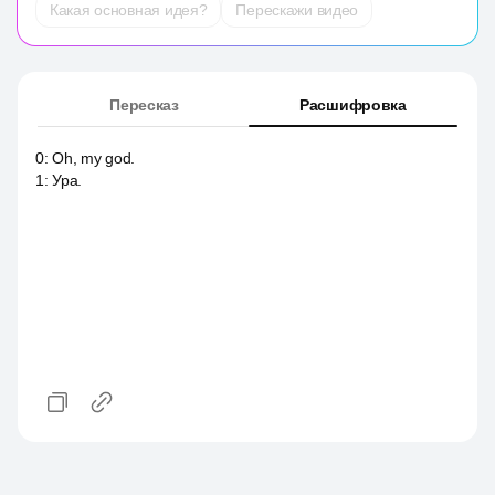
Какая основная идея?
Перескажи видео
Пересказ
Расшифровка
0
:
Oh, my god.
1
:
Ура.