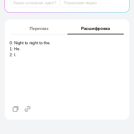
Какая основная идея?
Перескажи видео
Пересказ
Расшифровка
0
:
Night to night to the.
1
:
Не.
2
:
I.