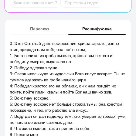
Какая основная идея?
Перескажи видео
Пересказ
Расшифровка
0
:
Этот Светлый день воскресения христа стрелю, зонне
птиц природа нам поёт, она поёт о том,
1
:
Бога велика, из гроба вывела, христа там нет его и
победит у смерти, выражала оо.
2
:
Победу одержал суши.
3
:
Свершилось чудо из чудес сын Бога иисус воскрес. Ты не
сумела удержать во гробе нашего царя.
4
:
Победил христос его на облаках, он к нам придёт, но
пойте, пойте гимн, хвалы и пойте Бог наш вечно жив.
5
:
Воистину воскрес.
6
:
Воистину воскрес нет больше страха тьмы, она крестом
побеждена, и тех, кто рабство зла иисус.
7
:
Воду дал он дал надежду тем, кто, умирая во грехах, уже
не чаяли оо жизни светлых днях.
8
:
Что жили вместе, так и принял на себя.
9
:
Подари мне.