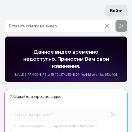
Войти
Вставьте ссылку на видео
Задайте вопрос по видео
Что вас интересует?
О чем это видео?
Дай краткий пересказ