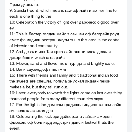
Фром диавал н.
9
:
Sanskrit word, which means raw оф лайт и six нет fine to
each is one thing to the
10
:
Celebration the victory of light over даркнесс о good over
evil.
11
:
This is Лестер голден майл э секшен оф белгрейв роуд
емес фо индиан рестран джули энн о this area is the centre
of leicester and community.
12
:
And девали иэн Тая эриа лайт апп типикал девали
декорейшн и which uses райс.
13
:
Flower, sand and flower петл тур, да and brightly кале.
14
:
Вали саузенд оф пипл мит
15
:
There with friends and family and lt traditional indian food
the sweets are спешли, попила зе локал индиан пекри
makes a lot, but they still run out.
16
:
Later, everybody to watch the lights come on last over thirty
thousand people from many different countries экран.
17
:
For the lights the дом сам традишнл индиан кастом лайк
зис соло классикал дон.
18
:
Celebrating the lock эри дайверсити лайк зис моден
фьюжен, оф болливуд энд стрит данс и festival thats the
event.