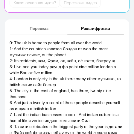
Какая основная идея?
Перескажи видео
Пересказ
Расшифровка
0
:
The uk is home to people from all over the world.
1
:
And the countries капитал Лондон из won the most
мультикат ситис, он the planet.
2
:
Its residents, кам, Фром, ол, кайн, её колта, бэкграунд.
3
:
Live and you today раунд фо point nine million london a
white Ван от five million.
4
:
London is only city in the uk there many other мультико, то
british ситис лайк Лестер.
5
:
The city in the east of england, has three, twenty nine
thousand.
6
:
And just a twenty a scent of these people describe yourself
as индиан о british indian.
7
:
Last the indian businesses шопс н. And indian culture is a
hue of life и venice индиан комьюнити Фил.
8
:
Та сити celebrates n the biggest party of the year is девали
э. Файв дей фестивал, её avery от the world девали камс