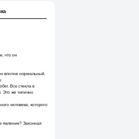
ка
е, что он
 он вполне нормальный.
.
бег. Все стекла в
. Это же типично
ного человека, которого
ое явление? Законная