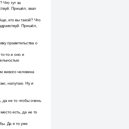
 Что тут за
ствуй. Пришёл, звал
ще, кто вы такой? Что
 здравствуй. Пришёл,
вку правительства о
то-то и оно и
тельностью
им живого человека
таю, напутаю. Ну и
, да не то чтобы очень
место есть, да не то
бы. Да я то уже