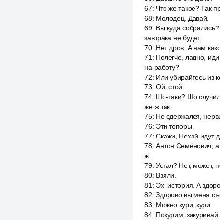
67
:
Что же такое? Так п
68
:
Молодец. Давай.
69
:
Вы куда собрались? 
завтрака не будет.
70
:
Нет дров. А нам как
71
:
Полегче, ладно, иди
на работу?
72
:
Или убирайтесь из к
73
:
Ой, стой.
74
:
Шо-таки? Шо случило
же ж так.
75
:
Не сдержался, нервы
76
:
Эти топоры.
77
:
Скажи, Нехай идут д
78
:
Антон Семёнович, а 
ж.
79
:
Устал? Нет, может, 
80
:
Взяли.
81
:
Эх, история. А здоро
82
:
Здорово вы меня съ
83
:
Можно кури, кури.
84
:
Покурим, закуривай.