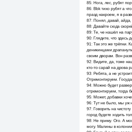
85
:
Нога, лес, рубят пор
86
:
Bbk тихо рубят а чт
празд накроем, я в разв
87
:
Понял, давай, айда,
88
:
Давайте сюда скоре
89
:
Те, че нашёл на пар
90
:
Глядите, что здесь 
91
:
Так это же трёпки. К
деникинцами драпанули, 
своим дворам. Вон разв
92
:
Видите, да, тоже на
кто-то сарай на дрова р
93
:
Ребята, а не устрои
Отремонтируем. Государ
94
:
Можно будет разверн
отремонтируем, тогда 
95
:
Может, добавки хоче
96
:
Тут не было, мы уж 
97
:
Говорить на чистоту
город будете ходить то
98
:
Не приму. Ого. А мо
могу. Малины в колонии