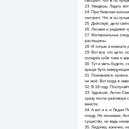
смотрел. Что ж ты лучш
23
:
Увидишь. Ладно, вот
24
:
При Николае колонии
смотрел. Что ж ты лучш
25
:
Действуй, дело свя
26
:
Лесами и редкими х
27
:
Материальных следо
растащены.
28
:
И только в комнате
29
:
Вот все, что цело, о
поперёк себя тоже я вам
30
:
Тут и жить будете, 
краще бути заведующим.
31
:
Помиримся, калина. 
не моё. Вот когда я зав
32
:
В 18 году. Послухай
33
:
Здрасьте, Антон Сем
сразу после разговора 
вместе.
34
:
А вот и я, и Лидия 
поеду. Не понимаю, Ант
существо, но ведь никак
35
:
Лидочка, конечно, н