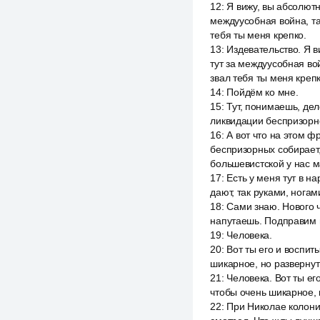
12
:
Я вижу, вы абсолютн
междуусобная война, та
тебя ты меня крепко.
13
:
Издевательство. Я в
тут за междуусобная вой
звал тебя ты меня крепк
14
:
Пойдём ко мне.
15
:
Тут, понимаешь, дел
ликвидации беспризорно
16
:
А вот что на этом фр
беспризорных собирает,
большевистской у нас м
17
:
Есть у меня тут в н
дают, так руками, ногами
18
:
Сами знаю. Нового ч
напутаешь. Подправим в
19
:
Человека.
20
:
Вот ты его и воспит
шикарное, но разверну
21
:
Человека. Вот ты ег
чтобы очень шикарное, 
22
:
При Николае колонии