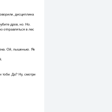
 говорили, дисциплина
убите дров, но. Но.
о отправляться в лес
ека. Ой, лышенько. Як
й.
и тоби. Да? Ну, смотри