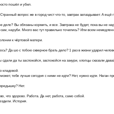
росто пошёл и убил.
Странный вопрос же в город чист что-то, завтрак запаздывает. А ещё
ое дело? Вы обязаны кормить, и все. Завтрака не будет, пока вы не нар
 сам, наруби. Много вас тут правильно точились? Или всем немедленн
олонии к чёртовой матери.
сь? Да шо с тобою скверное брать дело? 1 раз в жизни ударил челов
 сдали да ты заспокойся, заспокойся на закури, хлопцы сказали дава
о кладовой.
может, тебе лучше сегодня с ними не идти? Нет, нужно идти. Наган пр
передышку? Нет.
во, что здорово. Работа. Да нет, работа, само собой.
ездили. История.