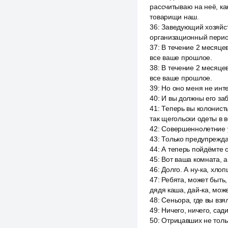
рассчитываю на неё, как
товарищи наш.
36
:
Заведующий хозяйст
организационный период
37
:
В течение 2 месяцев
все ваше прошлое.
38
:
В течение 2 месяцев
все ваше прошлое.
39
:
Но оно меня не инте
40
:
И вы должны его заб
41
:
Теперь вы колонист
так щегольски одеты в 
42
:
Совершеннолетние уг
43
:
Только предупрежда
44
:
А теперь пойдёмте об
45
:
Вот ваша комната, а
46
:
Долго. А ну-ка, хло
47
:
Ребята, может быть,
дядя каша, дай-ка, може
48
:
Сеньора, где вы взя
49
:
Ничего, ничего, сад
50
:
Отрицавших не тольк