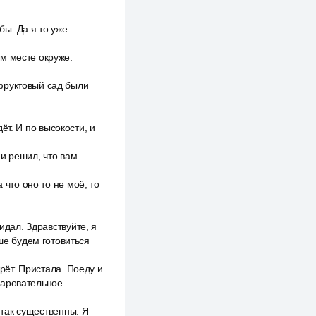
бы. Да я то уже
м месте окруже.
фруктовый сад были
дёт. И по высокости, и
 и решил, что вам
 что оно то не моё, то
идал. Здравствуйте, я
ше будем готовиться
ерёт. Пристала. Поеду и
чаровательное
е так существенны. Я