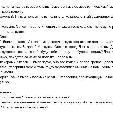
и ла ла та ла ла лила. Ла слышь, Бурон, а ты, оказывается, красивый м
 раз в неделю.
дежурный. Ну я, а почему не выполняется установленный распорядок 
я история. Сапожник сапоги пошил слишком тесные, а снег почему не
опять нападает.
Олег.
ойники не хотят. Ах, паразит, из подчёркнуто под такими ледери расти
урная жизнь. Видала? Молодцы. Опять в город. Я же запретил вам. Да
к думаешь, сейчас я тебя буду робить, ты тут не будешь ходить? Давай
ько, придётся самому за лопаткой полазить.
ечерами в колонии было жутко, она все более и более превращалась
и мои товарищи перечитали груду педагогических книг, но нам нужны
е могли.
еорию нужно было извлечь из реальных явлений, происходящих на наш
, тихо.
е знаю.
просто уехать? Какой тон с ними возможен?
1 наше распоряжение. Я уже не говорю о занятиях. Антон Семёнович,
? Грабил на дороге человека?