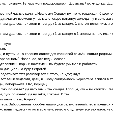
 на прививку. Теперь могу поздороваться. Здравствуйте, лидочка. Здр
венной частью калина Иванович Сердюк ну что ж, товарищи, будем с
 начатым времени у нас мало, скоро нагрянут холода, ну и соловьи 
 нам удалось привести в порядок 1 из казарм, 1 снегом появились и с
 нам удалось привести в порядок 1 из казарм с 1 снегом появились и 
ресует.
ыть.
ы, и пусть наша колония станет для вас новой семьёй, вашим родным
ворованном? Наверное, это ведь несовер.
оловники, воры и налётчики, вы будете учиться и работать.
ю дисциплина будет строгой.
едать вот этот разговор вот с этого, но идут, идут.
 вот ваши педагоги, дети, в школу собирайтесь, через тебя влипли в эт
пцы, побережёте. Ого, борщец.
 руки помоете? Да чего там и так сойдёт. Хлопцы, что ж вы стоите? Сед
т, руки помоете? Да ну тебя, сожрём. И так.
ли такие глаза, Ардан?
итесь. Заброшенные коробки наших домов, пустынный лес и полдесятк
о нашу педагогику, но и всю человеческую культуру все это никак не