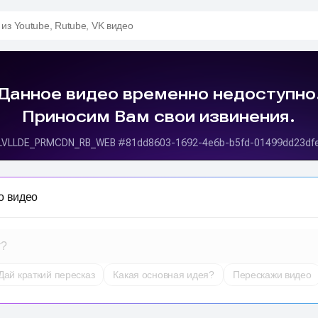
 из Youtube, Rutube, VK видео
о видео
т?
Дай краткий пересказ
Какая основная идея?
Перескажи видео