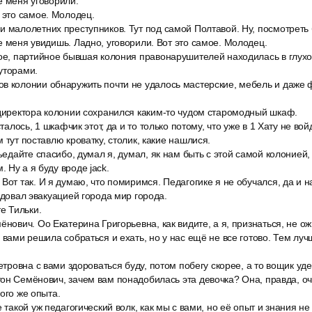
е меня уговорили.
 это самое. Молодец.
 малолетних преступников. Тут под самой Полтавой. Ну, посмотреть 
е меня увидишь. Ладно, уговорили. Вот это самое. Молодец.
тое, партийное бывшая колония правонарушителей находилась в глухо
уторами.
в колонии обнаружить почти не удалось мастерские, мебель и даже 
 директора колонии сохранился каким-то чудом старомодный шкаф.
сталось, 1 шкафчик этот, да и то только потому, что уже в 1 Хату не вой
 тут поставлю кроватку, столик, какие нашлися.
съедайте спасибо, думал я, думал, як нам быть с этой самой колонией,
 Ну а я буду вроде jack.
Вот так. И я думаю, что помиримся. Педагогике я не обучался, да и на
едовал эвакуацией города мир города.
те Тильки.
ёнович. Оо Екатерина Григорьевна, как видите, а я, признаться, не ож
с вами решила собраться и ехать, но у нас ещё не все готово. Тем луч
Петровна с вами здороваться буду, потом побегу скорее, а то вощик уд
он Семёнович, зачем вам понадобилась эта девочка? Она, правда, о
ого же опыта.
е такой уж педагогический волк, как мы с вами, но её опыт и знания н