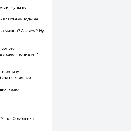
алый. Ну ты не
дня? Почему воды не
 расчищен? А зачем? Ну,
 вот это.
 ладно, что значит?
.
 в малину.
 были не книжные
их глазах.
 Антон Семёнович,