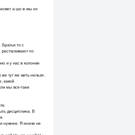
 может а шо ж мы их
. Братья то с
, растаскивают по
но и у нас в колонии
 же тут же жить нельзя.
, какой.
сли мы все-таки
.
те.
быть дисциплина. В
я.
ам нужнее. Я иначе не