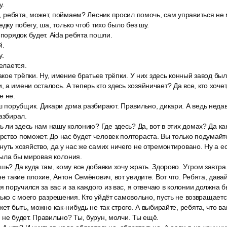
у.
о, ребята, может, поймаем? Лесник просил помочь, сам управиться не
едку побегу, ша, только чтоб тихо было без шу.
 порядок будет. Aida ребята пошли.
й.
у.
делается.
акое трёпки. Ну, имение братьев трёпки. У них здесь конный завод был
а имени осталось. А теперь кто здесь хозяйничает? Да все, кто хочет
е не.
ш порубщик. Дикари дома разбирают. Правильно, дикари. А ведь недав
азбирал.
ть ли здесь нам нашу колонию? Где здесь? Да, вот в этих домах? Да как
ство поможет. До нас будет человек полтораста. Вы только подумайте
уть хозяйство, да у нас же самих ничего не отремонтировано. Ну а е
была бы мировая колония.
шь? Да куда там, кому все добавки хочу жрать. Здорово. Утром завтра
не такие плохие, Антон Семёнович, вот увидите. Вот что. Ребята, давай
 я поручился за вас и за каждого из вас, я отвечаю в колонии должна 
лько с моего разрешения. Кто уйдёт самовольно, пусть не возвращаетс
жет быть, можно как-нибудь не так строго. А выбирайте, ребята, что в
 не будет. Правильно? Ты, бурун, молчи. Ты ещё.