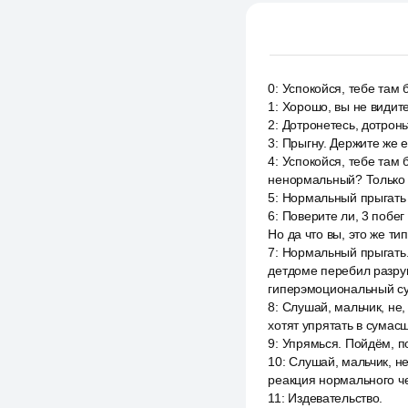
0
:
Успокойся, тебе там б
1
:
Хорошо, вы не видите
2
:
Дотронетесь, дотронь
3
:
Прыгну. Держите же е
4
:
Успокойся, тебе там 
ненормальный? Только д
5
:
Нормальный прыгать 
6
:
Поверите ли, 3 побег
Но да что вы, это же т
7
:
Нормальный прыгать. 
детдоме перебил разруш
гиперэмоциональный су
8
:
Слушай, мальчик, не,
хотят упрятать в сумас
9
:
Упрямься. Пойдём, п
10
:
Слушай, мальчик, н
реакция нормального че
11
:
Издевательство.