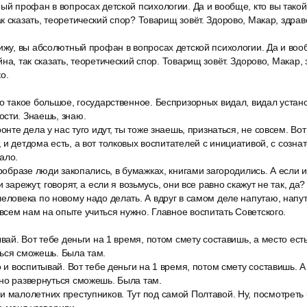
ый профан в вопросах детской психологии. Да и вообще, кто вы такой?
к сказать, теоретический спор? Товарищ зовёт. Здорово, Макар, здрав
ижу, вы абсолютный профан в вопросах детской психологии. Да и вооб
на, так сказать, теоретический спор. Товарищ зовёт. Здорово, Макар,
о.
о такое большое, государственное. Беспризорных видал, видал устано
сти. Знаешь, знаю.
онте дела у нас туго идут, ты тоже знаешь, признаться, не совсем. Вот 
 и детдома есть, а вот толковых воспитателей с инициативой, с созна
ало.
аробразе люди закопались, в бумажках, книгами загородились. А если 
 зарежут, говорят, а если я возьмусь, они все равно скажут не так, да?
еловека по новому надо делать. А вдруг в самом деле напутаю, напу
сем нам на опыте учиться нужно. Главное воспитать Советского.
ывай. Вот тебе деньги на 1 время, потом смету составишь, а место есть
ться сможешь. Была там.
о и воспитывай. Вот тебе деньги на 1 время, потом смету составишь. А 
но развернуться сможешь. Была там.
 малолетних преступников. Тут под самой Полтавой. Ну, посмотреть 