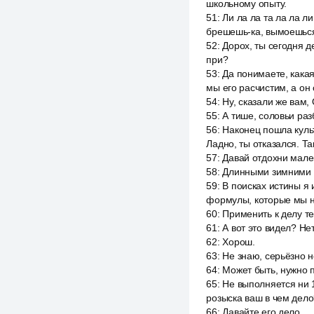
школьному опыту.
51
:
Ли ла ла та ла ла л
брешешь-ка, вымоешься
52
:
Дорох, ты сегодня 
при?
53
:
Да понимаете, кака
мы его расчистим, а он 
54
:
Ну, сказали же вам, 
55
:
А тише, соловьи разб
56
:
Наконец пошла культ
Ладно, ты отказался. Та
57
:
Давай отдохни мален
58
:
Длинными зимними в
59
:
В поисках истины я 
формулы, которые мы н
60
:
Применить к делу т
61
:
А вот это видел? Нет
62
:
Хорош.
63
:
Не знаю, серьёзно н
64
:
Может быть, нужно 
65
:
Не выполняется ни 
розыска ваш в чем дело
66
:
Давайте его дело.