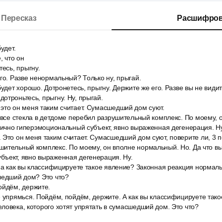
Пересказ
Расшифров
удет.
, что он
тесь, прыгну.
го. Разве ненормальный? Только ну, прыгай.
будет хорошо. Дотронетесь, прыгну. Держите же его. Разве вы не видит
отроньтесь, прыгну. Ну, прыгай.
это он меня таким считает. Сумасшедший дом суют.
 все стекла в детдоме перебил разрушительный комплекс. По моему,
ипично гиперэмоциональный субъект, явно выраженная дегенерация. Ну
Это он меня таким считает. Сумасшедший дом суют, поверите ли, 3 по
ительный комплекс. По моему, он вполне нормальный. Но. Да что вы
бъект, явно выраженная дегенерация. Ну.
 а как вы классифицируете такое явление? Законная реакция нормаль
шедший дом? Это что?
ойдём, держите.
е упрямься. Пойдём, пойдём, держите. А как вы классифицируете так
ловека, которого хотят упрятать в сумасшедший дом. Это что?