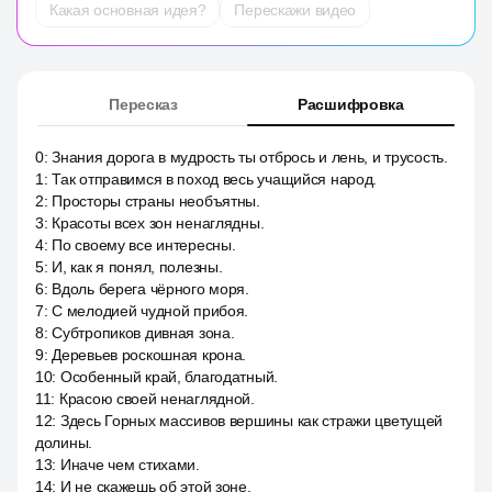
Какая основная идея?
Перескажи видео
Пересказ
Расшифровка
0
:
Знания дорога в мудрость ты отбрось и лень, и трусость.
1
:
Так отправимся в поход весь учащийся народ.
2
:
Просторы страны необъятны.
3
:
Красоты всех зон ненаглядны.
4
:
По своему все интересны.
5
:
И, как я понял, полезны.
6
:
Вдоль берега чёрного моря.
7
:
С мелодией чудной прибоя.
8
:
Субтропиков дивная зона.
9
:
Деревьев роскошная крона.
10
:
Особенный край, благодатный.
11
:
Красою своей ненаглядной.
12
:
Здесь Горных массивов вершины как стражи цветущей
долины.
13
:
Иначе чем стихами.
14
:
И не скажешь об этой зоне.