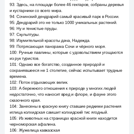
93
:
Здесь, на площади более 46 гектаров, собраны деревья
и кустарники со всего мира.
94
:
Сочинский дендрарий самый красивый парк в России.
95
:
Дендрарий это не только 1000 уникальных растений.
96
:
Ну и тенистые пруды.
97
:
Скульптуры.
98
:
Изумительной красоты дача, Надежда.
99
:
Потрясающая панорама Сочи и чёрного моря.
100
:
Ручные павлины, которые с удовольствием угощаются
из рук туристов.
101
:
Однако все богатство, созданное природой и
сохранявшееся не 1 столетие, сейчас испытывает трудные
времена.
102
:
Поток отдыхающих велик.
103
:
А бережного отношения к природе у многих людей
недостаточно, что наносит вред и флоре, и фауне этого
сказочного края.
104
:
Занесены в красную книгу ставшие редкими растения
иглица колхидская самшит колхидский тис ягодный.
105
:
Из животных на страницах красной книги находится
черноморская афалина.
106
:
Жужелица кавказская