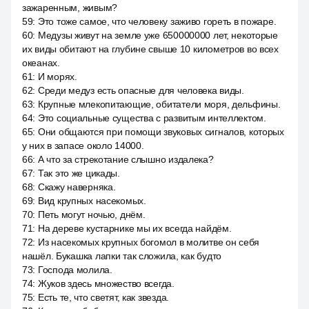
зажаренным, живым?
59
:
Это тоже самое, что человеку заживо гореть в пожаре.
60
:
Медузы живут на земле уже 650000000 лет, некоторые
их виды обитают на глубине свыше 10 километров во всех
океанах.
61
:
И морях.
62
:
Среди медуз есть опасные для человека виды.
63
:
Крупные млекопитающие, обитатели моря, дельфины.
64
:
Это социальные существа с развитым интеллектом.
65
:
Они общаются при помощи звуковых сигналов, которых
у них в запасе около 14000.
66
:
А что за стрекотание слышно издалека?
67
:
Так это же цикады.
68
:
Скажу наверняка.
69
:
Вид крупных насекомых.
70
:
Петь могут ночью, днём.
71
:
На дереве кустарнике мы их всегда найдём.
72
:
Из насекомых крупных богомол в молитве он себя
нашёл. Букашка лапки так сложила, как будто
73
:
Господа молила.
74
:
Жуков здесь множество всегда.
75
:
Есть те, что светят, как звезда.