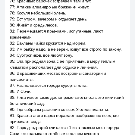
76
:
Красивых бабочек встречаем там и тут.
77
:
А также алеандро ые бражники живут.
78
:
Косуля небольшой олень.
79
:
Ест утром, вечером и отдыхает день.
80
:
Живёт и средь лесов.
81
:
Перемещается прыжками, испуганные, лают
временами.
82
:
Бакланы чайки кружатся над морем.
83
:
Им рыбку надо, а не зёрен, живут все строго по закону.
84
:
Субтропиков, все любят зону.
85
:
Эта природная зона с её приятным, в меру тёплым
климатом располагает для отдыха и лечения.
86
:
В красивейших местах построены санатории и
пансионаты.
87
:
Располагаются города курорты ялта.
88
:
И Сочи.
89
:
Ялта имеет свою достопримечательность это никитский
ботанический сад.
90
:
Где собраны растения со всех Уголков планеты.
91
:
Красота этого парка поражает воображение всех, кто
приезжает сюда.
92
:
Парк дендрарий считается 1 из знаковых мест города
Сочи, его называют зелёным сердцем курорта.