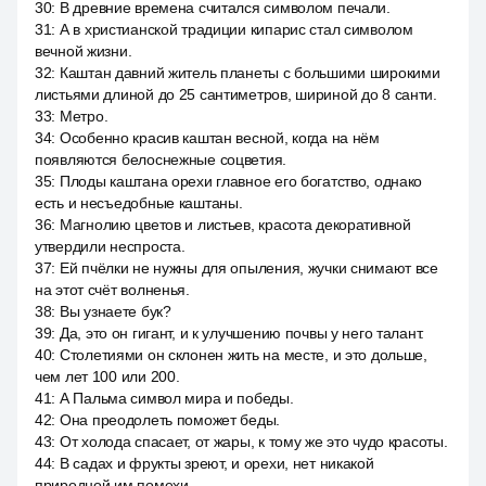
30
:
В древние времена считался символом печали.
31
:
А в христианской традиции кипарис стал символом
вечной жизни.
32
:
Каштан давний житель планеты с большими широкими
листьями длиной до 25 сантиметров, шириной до 8 санти.
33
:
Метро.
34
:
Особенно красив каштан весной, когда на нём
появляются белоснежные соцветия.
35
:
Плоды каштана орехи главное его богатство, однако
есть и несъедобные каштаны.
36
:
Магнолию цветов и листьев, красота декоративной
утвердили неспроста.
37
:
Ей пчёлки не нужны для опыления, жучки снимают все
на этот счёт волненья.
38
:
Вы узнаете бук?
39
:
Да, это он гигант, и к улучшению почвы у него талант.
40
:
Столетиями он склонен жить на месте, и это дольше,
чем лет 100 или 200.
41
:
А Пальма символ мира и победы.
42
:
Она преодолеть поможет беды.
43
:
От холода спасает, от жары, к тому же это чудо красоты.
44
:
В садах и фрукты зреют, и орехи, нет никакой
природной им помехи.