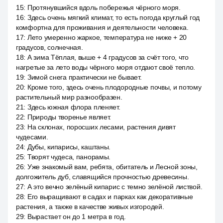
15
:
Протянувшийся вдоль побережья чёрного моря.
16
:
Здесь очень мягкий климат, то есть погода круглый год
комфортна для проживания и деятельности человека.
17
:
Лето умеренно жаркое, температура не ниже + 20
градусов, солнечная.
18
:
А зима Тёплая, выше + 4 градусов за счёт того, что
нагретые за лето воды чёрного моря отдают своё тепло.
19
:
Зимой снега практически не бывает.
20
:
Кроме того, здесь очень плодородные почвы, и потому
растительный мир разнообразен.
21
:
Здесь южная флора пленяет.
22
:
Природы творенье являет.
23
:
На склонах, поросших лесами, растения дивят
чудесами.
24
:
Дубы, кипарисы, каштаны.
25
:
Творят чудеса, панорамы.
26
:
Уже знакомый вам, ребята, обитатель и Лесной зоны,
долгожитель дуб, славящийся прочностью древесины.
27
:
А это вечно зелёный кипарис с темно зелёной листвой.
28
:
Его выращивают в садах и парках как декоративные
растения, а также в качестве живых изгородей.
29
:
Вырастает он до 1 метра в год.