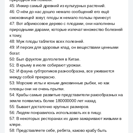
45
:
Инжир самый древний из культурных растений.
46
:
О нём до нас дошло немало сообщений его ещё
смоковницей зовут, плоды ж немало пользы принесут.
47
:
Вот абрикосовое дерево с плодами, они наполнены
природными дарами, которые излечат множество болезней
к тому,
48
:
Муж плоды таблеток всех полезней.
49
:
И персик для здоровья клад, он веществами ценными
богат.
50
:
Был фруктом долголетия в Китае.
51
:
В крыму в июле собирают урожаи.
52
:
И фауна субтропиков разнообразна, все уживаются
между собой прекрасно.
53
:
Морские иглы и коньки диковинные рыбки, но как
пловцы они не очень прытки.
54
:
Крабы самые развитые представители ракообразных на
земле появились более 180000000 лет назад.
55
:
Бывает достаточно крупных размеров.
56
:
Людям понравилось использовать их в пищу.
57
:
В некоторых ресторанах их даже зажаривают живыми в
кляре.
58
:
Представляете себе, ребята, каково крабу быть