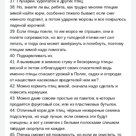
37
:
Глухарей, куропаток и других птиц.
38
:
Но, знаете ли вы, ребята, как трудно многим птицам
зимой найти корм, особенно тяжело бывает, если снег
немного подтаял, а потом ударили морозы и все покрылось
ледяной корочкой.
39
:
Если птицы поели, то им мороз не страшен, они в
полёте согреваются, но вот у голодной птички нет сил
летать, и тогда она может замёрзнуть и погибнуть, поэтому
птицам зимой надо помогать.
40
:
Подкармливать их.
41
:
А выжившие в зимнюю стужу и бескормицу птицы
весной и летом отблагодарят своих спасителей ведь
именно птицы спасают урожай в Полях, садах и огородах
от нашествия насекомых вредителей чем же?
42
:
Можно кормить птиц зимой, сначала надо сделать и
повесить кормушки.
43
:
Можно даже совсем простые из пакетов, в которых
продаётся фруктовый сок, или из пластиковых бутылок.
44
:
Отличный корм для птиц, чёрные нежареные семена
подсолнуха, но ещё лучше, если семена эти будут
очищены, а вот у семечек с белыми полосками слишком
твёрдая скорлупа не каждая.
45
:
Птичка сможет её проклюнуть, но если их очистить, то