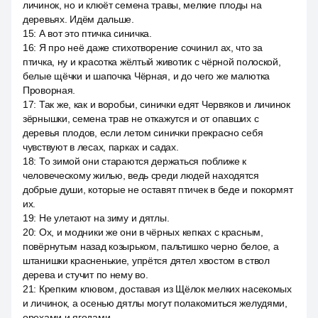
личинок, но и клюёт семена травы, мелкие плоды на
деревьях. Идём дальше.
15
:
А вот это птичка синичка.
16
:
Я про неё даже стихотворение сочинил ах, что за
птичка, ну и красотка жёлтый животик с чёрной полоской,
белые щёчки и шапочка Чёрная, и до чего же малютка
Проворная.
17
:
Так же, как и воробьи, синички едят Червяков и личинок
зёрнышки, семена трав не откажутся и от опавших с
деревья плодов, если летом синички прекрасно себя
чувствуют в лесах, парках и садах.
18
:
То зимой они стараются держаться поближе к
человеческому жилью, ведь среди людей находятся
добрые души, которые не оставят птичек в беде и покормят
их.
19
:
Не улетают на зиму и дятлы.
20
:
Ох, и модники же они в чёрных кепках с красным,
повёрнутым назад козырьком, пальтишко черно белое, а
штанишки красненькие, упрётся дятел хвостом в ствол
дерева и стучит по нему во.
21
:
Крепким клювом, доставая из Щёлок мелких насекомых
и личинок, а осенью дятлы могут полакомиться желудями,
орехами и ягодами.