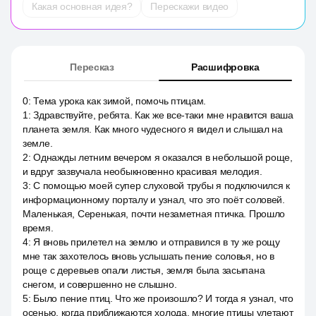
Какая основная идея?
Перескажи видео
Пересказ
Расшифровка
0
:
Тема урока как зимой, помочь птицам.
1
:
Здравствуйте, ребята. Как же все-таки мне нравится ваша
планета земля. Как много чудесного я видел и слышал на
земле.
2
:
Однажды летним вечером я оказался в небольшой роще,
и вдруг зазвучала необыкновенно красивая мелодия.
3
:
С помощью моей супер слуховой трубы я подключился к
информационному порталу и узнал, что это поёт соловей.
Маленькая, Серенькая, почти незаметная птичка. Прошло
время.
4
:
Я вновь прилетел на землю и отправился в ту же рощу
мне так захотелось вновь услышать пение соловья, но в
роще с деревьев опали листья, земля была засыпана
снегом, и совершенно не слышно.
5
:
Было пение птиц. Что же произошло? И тогда я узнал, что
осенью, когда приближаются холода, многие птицы улетают