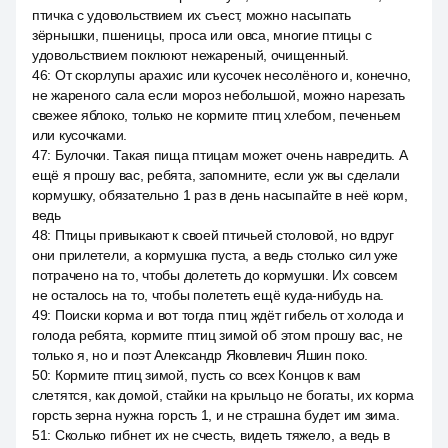
птичка с удовольствием их съест, можно насыпать
зёрнышки, пшеницы, проса или овса, многие птицы с
удовольствием поклюют нежареный, очищенный.
46
:
От скорлупы арахис или кусочек несолёного и, конечно,
не жареного сала если мороз небольшой, можно нарезать
свежее яблоко, только не кормите птиц хлебом, печеньем
или кусочками.
47
:
Булочки. Такая пища птицам может очень навредить. А
ещё я прошу вас, ребята, запомните, если уж вы сделали
кормушку, обязательно 1 раз в день насыпайте в неё корм,
ведь
48
:
Птицы привыкают к своей птичьей столовой, но вдруг
они прилетели, а кормушка пуста, а ведь столько сил уже
потрачено на то, чтобы долететь до кормушки. Их совсем
не осталось на то, чтобы полететь ещё куда-нибудь на.
49
:
Поиски корма и вот тогда птиц ждёт гибель от холода и
голода ребята, кормите птиц зимой об этом прошу вас, не
только я, но и поэт Александр Яковлевич Яшин поко.
50
:
Кормите птиц зимой, пусть со всех Концов к вам
слетятся, как домой, стайки на крыльцо не богаты, их корма
горсть зерна нужна горсть 1, и не страшна будет им зима.
51
:
Сколько гибнет их не счесть, видеть тяжело, а ведь в