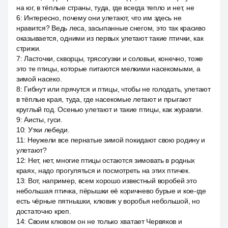
на юг, в тёплые страны, туда, где всегда тепло и нет, не
6
:
Интересно, почему они улетают, что им здесь не
нравится? Ведь леса, засыпанные снегом, это так красиво
оказывается, одними из первых улетают такие птички, как
стрижи.
7
:
Ласточки, скворцы, трясогузки и соловьи, конечно, тоже
это те птицы, которые питаются мелкими насекомыми, а
зимой насеко.
8
:
Гибнут или прячутся и птицы, чтобы не голодать, улетают
в тёплые края, туда, где насекомые летают и прыгают
круглый год. Осенью улетают и такие птицы, как журавли.
9
:
Аисты, гуси.
10
:
Утки лебеди.
11
:
Неужели все пернатые зимой покидают свою родину и
улетают?
12
:
Нет, нет, многие птицы остаются зимовать в родных
краях, надо прогуляться и посмотреть на этих птичек.
13
:
Вот, например, всем хорошо известный воробей это
небольшая птичка, пёрышки её коричнево бурые и кое-где
есть чёрные пятнышки, клювик у воробья небольшой, но
достаточно креп.
14
:
Своим клювом он не только хватает Червяков и