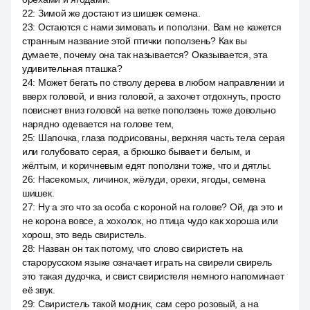
22
:
Зимой же достают из шишек семена.
23
:
Остаются с нами зимовать и поползни. Вам не кажется
странным название этой птички поползень? Как вы
думаете, почему она так называется? Оказывается, эта
удивительная пташка?
24
:
Может бегать по стволу дерева в любом направлении и
вверх головой, и вниз головой, а захочет отдохнуть, просто
повиснет вниз головой на ветке поползень тоже довольно
нарядно одевается на голове тем,
25
:
Шапочка, глаза подрисованы, верхняя часть тела серая
или голубовато серая, а брюшко бывает и белым, и
жёлтым, и коричневым едят поползни тоже, что и дятлы.
26
:
Насекомых, личинок, жёлуди, орехи, ягоды, семена
шишек.
27
:
Ну а это что за особа с короной на голове? Ой, да это и
не корона вовсе, а хохолок, но птица чудо как хороша или
хорош, это ведь свиристель.
28
:
Назван он так потому, что слово свиристеть на
старорусском языке означает играть на свирели свирель
это такая дудочка, и свист свиристеля немного напоминает
её звук.
29
:
Свиристель такой модник, сам серо розовый, а на