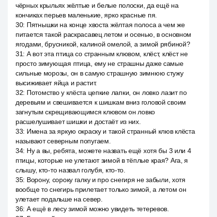
чёрных крыльях жёлтые и белые полоски, да ещё на
кончиках перьев маленькие, ярко красные пя.
30
:
Пятнышки на конце хвоста жёлтая полоса а чем же
питается такой раскрасавец летом и осенью, в основном
ягодами, брусникой, калиной омелой, а зимой рябиной?
31
:
А вот эта птица со странным клювом, клёст, клёст не
просто зимующая птица, ему не страшны даже самые
сильные морозы, он в самую страшную зимнюю стужу
высиживает яйца и растит.
32
:
Потомство у клёста цепкие лапки, он ловко лазит по
деревьям и свешивается к шишкам вниз головой своим
загнутым скрещивающимся клювом он ловко
расшелушивает шишки и достаёт из них.
33
:
Имена за яркую окраску и такой странный клюв клёста
называют северным попугаем.
34
:
Ну а вы, ребята, можете назвать ещё хотя бы 3 или 4
птицы, которые не улетают зимой в тёплые края? Ага, я
слышу, кто-то назвал голубя, кто-то.
35
:
Ворону, сороку галку и про снегиря не забыли, хотя
вообще то снегирь прилетает только зимой, а летом он
улетает подальше на север.
36
:
А ещё в лесу зимой можно увидеть тетеревов.