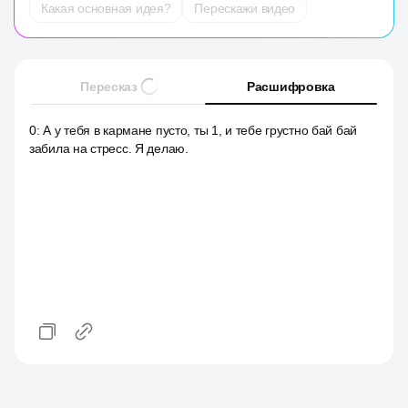
Какая основная идея?
Перескажи видео
Пересказ
Расшифровка
0
:
А у тебя в кармане пусто, ты 1, и тебе грустно бай бай
забила на стресс. Я делаю.