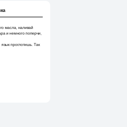
ка
ого масла, наливай
ара и немного поперчи,
 язык проглотишь. Так