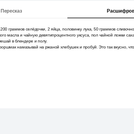
Пересказ
Расшифров
200 граммов селёдочки, 2 яйца, половинку лука, 50 граммов сливочн
ого масла и чайную девятипроцентного уксуса, пол чайной ложки сах
ешай в блендере и полу.
оршмак намазывай на ржаной хлебушек и пробуй. Это так вкусно, что