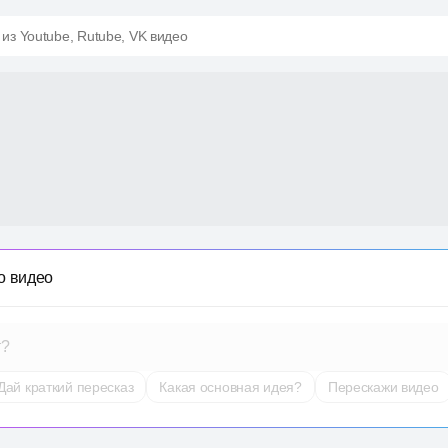
 из Youtube, Rutube, VK видео
о видео
т?
Дай краткий пересказ
Какая основная идея?
Перескажи видео