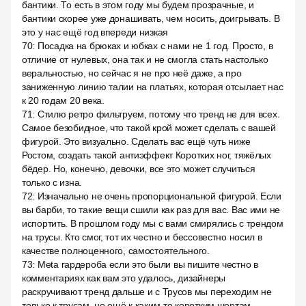
бантики. То есть в этом году мы будем прозрачные, и
бантики скорее уже донашивать, чем носить, доигрывать. В
это у нас ещё год впереди низкая
70
:
Посадка на брюках и юбках с нами не 1 год. Просто, в
отличие от нулевых, она так и не смогла стать настолько
веральностью, но сейчас я не про неё даже, а про
заниженную линию талии на платьях, которая отсылает нас
к 20 годам 20 века.
71
:
Стилю ретро фильтруем, потому что тренд не для всех.
Самое безобидное, что такой крой может сделать с вашей
фигурой. Это визуально. Сделать вас ещё чуть ниже
Ростом, создать такой антиэффект Коротких ног, тяжёлых
бёдер. Но, конечно, девочки, все это может случиться
только с изна.
72
:
Изначально не очень пропорциональной фигурой. Если
вы барби, то такие вещи сшили как раз для вас. Вас ими не
испортить. В прошлом году мы с вами смирялись с трендом
на трусы. Кто смог, тот их честно и бессовестно носил в
качестве полноценного, самостоятельного.
73
:
Meta гардероба если это были вы пишите честно в
комментариях как вам это удалось, дизайнеры
раскручивают тренд дальше и с Трусов мы переходим не
только к трусам, но ещё к каким-то коротким шортам,