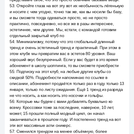
53
:
Откройте глаза на вот эту вот их необычность лёгенькую
и носите с чем угодно, точно так же, как вы носили бы базу,
и вы сможете тогда одеваться просто, но не просто
практично, повседневно, но все же в разы интереснее,
эстетичнее, чем другие. Мы, кстати, с командой готовим
отдельный закрытый клуб по
54
:
Минимализму, потому что это глобальный длинный
тренд и очень эстетичный тренд и практичный. При этом в
этом клубе мы превратим вас в эстетов 80 уровня. Ваш
хороший вкус безупречный. Если у вас будет в это время
абонемент в школу шоппинга, то вы сможете приобрести
55
:
Подписку на этот клуб, на любые другие клубы со
скидкой 50%. Подробности напоминаю по ссылке в
описании, абонемент продаётся только раз в году только 13
января, только по листу ожидания. Ещё 1 тренд из разряда
не что носить, а как носить это носочки и гольфы.
56
:
Которые мы будем с вами добавлять буквально ко
всему. Кроссовки тоже за последние, наверное, 10 лет,
может, 15 прошли полный модный цикл, он начал
заканчиваться в прошлом году. И постепенно тренд на вот
эти вот массивные агли сникерс.
57
:
Сменился трендом на менее объёмную, более