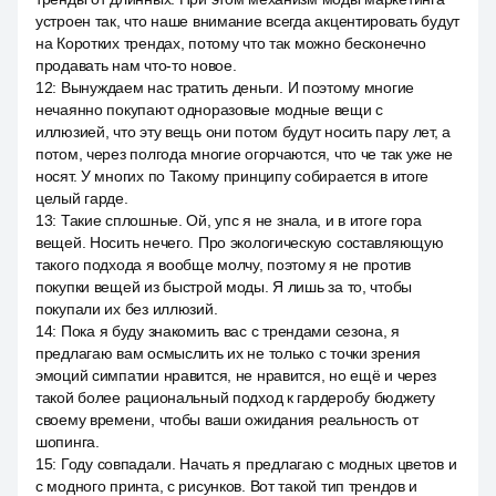
устроен так, что наше внимание всегда акцентировать будут
на Коротких трендах, потому что так можно бесконечно
продавать нам что-то новое.
12
:
Вынуждаем нас тратить деньги. И поэтому многие
нечаянно покупают одноразовые модные вещи с
иллюзией, что эту вещь они потом будут носить пару лет, а
потом, через полгода многие огорчаются, что че так уже не
носят. У многих по Такому принципу собирается в итоге
целый гарде.
13
:
Такие сплошные. Ой, упс я не знала, и в итоге гора
вещей. Носить нечего. Про экологическую составляющую
такого подхода я вообще молчу, поэтому я не против
покупки вещей из быстрой моды. Я лишь за то, чтобы
покупали их без иллюзий.
14
:
Пока я буду знакомить вас с трендами сезона, я
предлагаю вам осмыслить их не только с точки зрения
эмоций симпатии нравится, не нравится, но ещё и через
такой более рациональный подход к гардеробу бюджету
своему времени, чтобы ваши ожидания реальность от
шопинга.
15
:
Году совпадали. Начать я предлагаю с модных цветов и
с модного принта, с рисунков. Вот такой тип трендов и