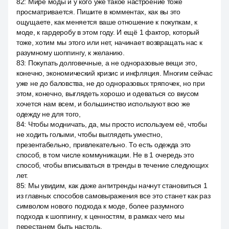
82
:
Мире моды и у кого уже такое настроение тоже
просматривается. Пишите в комментах, как вы это
ощущаете, как меняется ваше отношение к покупкам, к
моде, к гардеробу в этом году. И ещё 1 фактор, который
тоже, хотим мы этого или нет, начинает возвращать нас к
разумному шоппингу, к желанию.
83
:
Покупать долговечные, а не одноразовые вещи это,
конечно, экономический кризис и инфляция. Многим сейчас
уже не до баловства, не до одноразовых тряпочек, но при
этом, конечно, выглядеть хорошо и одеваться со вкусом
хочется нам всем, и большинство используют всю же
одежду не для того,
84
:
Чтобы модничать, да, мы просто используем её, чтобы
не ходить голыми, чтобы выглядеть уместно,
презентабельно, привлекательно. То есть одежда это
способ, в том числе коммуникации. Не в 1 очередь это
способ, чтобы вписываться в тренды в течение следующих
лет.
85
:
Мы увидим, как даже антитренды начнут становиться 1
из главных способов самовыражения все это станет как раз
символом нового подхода к моде, более разумного
подхода к шоппингу, к ценностям, в рамках чего мы
перестанем быть настоль.