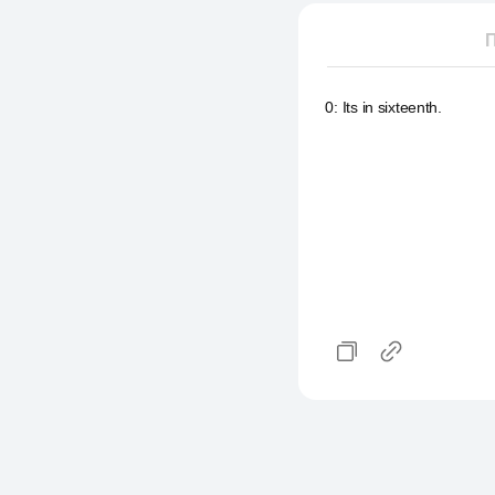
П
0
:
Its in sixteenth.