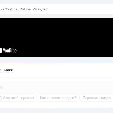
 из Youtube, Rutube, VK видео
о видео
т?
Дай краткий пересказ
Какая основная идея?
Перескажи видео