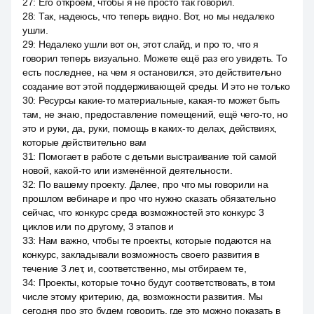
27
:
Его откроем, чтобы я не просто так говорил.
28
:
Так, надеюсь, что теперь видно. Вот, но мы недалеко
ушли.
29
:
Недалеко ушли вот он, этот слайд, и про то, что я
говорил теперь визуально. Можете ещё раз его увидеть. То
есть последнее, на чем я остановился, это действительно
создание вот этой поддерживающей среды. И это не только
30
:
Ресурсы какие-то материальные, какая-то может быть
там, не знаю, предоставление помещений, ещё чего-то, но
это и руки, да, руки, помощь в каких-то делах, действиях,
которые действительно вам
31
:
Помогает в работе с детьми выстраивание той самой
новой, какой-то или изменённой деятельности.
32
:
По вашему проекту. Далее, про что мы говорили на
прошлом вебинаре и про что нужно сказать обязательно
сейчас, что конкурс среда возможностей это конкурс 3
циклов или по другому, 3 этапов и
33
:
Нам важно, чтобы те проекты, которые подаются на
конкурс, закладывали возможность своего развития в
течение 3 лет, и, соответственно, мы отбираем те,
34
:
Проекты, которые точно будут соответствовать, в том
числе этому критерию, да, возможности развития. Мы
сегодня про это будем говорить, где это можно показать в