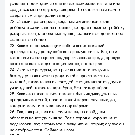
условия, необходимые для новых возможностей, или или
среда, как мы по другому говорим. То есть вот нам важно
создавать мы про развивающую
22
:
С вами проговорили, когда мы активно вовлекли
ребёнка и сами заняли позицию, которая помогает ребёнку
раскрываться, становиться лучше, становиться деятельнее,
становиться более.
23
:
Каким-то понимающим себя и своих желаний,
прокладывая дорожку себе во взрослую жизнь. Вот, но и
также нам важая среда, поддерживающая среда, прежде
всего для вас, как для специалистов, это как раз
24
:
И есть те ресурсы, которые вы можете получить
благодаря вовлечению родителей в проект местных
жителей, каких-то ваших соседей, специалистов из других
учреждений, каких-то партнёров, бизнес партнёров.
25
:
Каких-то также каких-то может быть индивидуальных
предпринимателей, просто людей неравнодушных, да,
которые могут стать вашими партнёрами.
26
:
Так, говорят, пишите, если не видно слайд, вы
обязательно всегда пишите. Вот я хорошо, хорошо, мне
подсказали, вот, потому что я вижу, что он открыт, а у вас он
не отображается. Сейчас мы вам