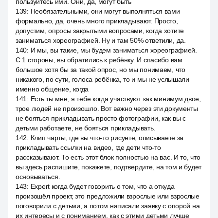
пользуйтесь ими. Они, да, могут быть
139
:
Необязательными, они могут выполняться вами
формально, да, очень много прикладывают. Просто,
допустим, опросы закрытыми вопросами, когда хотите
заниматься хореографией. Ну и там 50% ответили, да.
140
:
И мы, вы такие, мы будем заниматься хореографией.
С 1 стороны, вы обратились к ребёнку. И спасибо вам
большое хотя бы за такой опрос, но мы понимаем, что
никакого, по сути, голоса ребёнка, то и мы не услышали
именно общение, когда
141
:
Есть ты мне, я тебе когда участвуют как минимум двое,
трое людей не произошло. Вот важно через эти документы
не бояться прикладывать просто фотографии, как вы с
детьми работаете, не бояться прикладывать.
142
:
Клип чарты, где вы что-то рисуете, описываете за
прикладывать ссылки на видео, где дети что-то
рассказывают. То есть этот блок полностью на вас. И то, что
вы здесь распишите, покажете, подтвердите, на том и будет
основываться.
143
:
Expert когда будет говорить о том, что а откуда
произошёл проект, это предложили взрослые или взрослые
поговорили с детьми, а потом написали заявку с опорой на
их интересы и с пониманием, как с этими детьми лучше