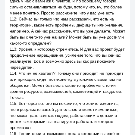
здесь у нас с вами аж 6 пунктов. И по хорошему говорю,
сильно останавливаться не буду, потому что, ну, это более
менее понятно. Просто расскажите, что у вас уже есть
112
:
Сейчас вы только что нам рассказали, что есть на
территории, какие есть проблемы, дефициты или желания,
например. А сейчас расскажите, что вы уже делаете. Может
быть вы с чего-то уже начали? Может быть вы уже достигли
какого-то определён?
113
:
Уровня, к которому стремитесь. И для вас проект будет
продолжение наращивания, усиление того, что вы сейчас
реализуете. Вот, а возможно здесь вы как раз покажете
через детей.
114
:
Что им не хватает? Почему они приходят, не приходят
или приходят, сидят потихонечку в уголочке с вами там не
общаются. Может быть есть какие-то проблемы с точки
зрения ресурсов, возможностей, компетенций и так далее.
То есть
115
:
Вот через все это вы покажите, что хотите изменить,
что в результате вашей деятельности может измениться,
что может дать вам как людям, работающим с детьми и
детям, с которыми вы планируете работать и которые
проживают.
116
:
Территории и, возможно, пока с которыми вы ещё не