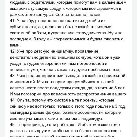
людьми, с родителями, которые помогут вам в дальнейшем
выстроить ту самую среду, к которой мы все стремимся в
рамках этого конкурса. Соответственно, потом
41
:
У нас будет постепенное развитие детей и их
субъектности, да, переход к более какой-то системе
системной работы, к укреплению сотрудничества. Ну и на
последнем, 3 году мы сосредоточимся и будем говорить с
вами.
42
:
Уже про детскую инициативу, проявление
действительно детей во внешнем контуре, когда они уже
уходят от удовлетворения личных потребностей и
понимают уже, что есть какие-то другие проблемы в том,
43
:
Числе на их территории выходит с какой-то социальной
инициативой. Мы поговорим про устойчивость вашей
деятельности после поддержки фонда, да, в течение 3 лет.
И мы поговорим про возможность распространения вашего
44
:
Опыта, потому что смотря на те проекты, которые
сейчас у нас вот только, только с этого года пошли на 3 год,
мы видим разные фокусы, разные особенности, которые
именно учитывают какие-то аспекты индивидуа.
45
:
Территории, где они работают. И об этом важно тоже
рассказывать другим, чтобы можно было соотнести свою
деятельностью с какой-то уже успешной и, может быть,