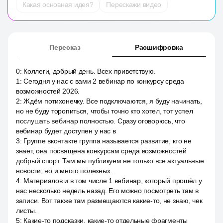
Какая основная идея?
Перескажи видео
Пересказ
Расшифровка
0
:
Коллеги, добрый день. Всех приветствую.
1
:
Сегодня у нас с вами 2 вебинар по конкурсу среда
возможностей 2026.
2
:
Ждём потихонечку. Все подключаются, я буду начинать,
но не буду торопиться, чтобы точно кто хотел, тот успел
послушать вебинар полностью. Сразу оговорюсь, что
вебинар будет доступен у нас в
3
:
Группе вконтакте группа называется развитие, кто не
знает, она посвящена конкурсам среда возможностей
добрый спорт. Там мы публикуем не только все актуальные
новости, но и много полезных.
4
:
Материалов и в том числе 1 вебинар, который прошёл у
нас несколько недель назад. Его можно посмотреть там в
записи. Вот также там размещаются какие-то, не знаю, чек
листы.
5
:
Какие-то подсказки, какие-то отдельные фрагменты