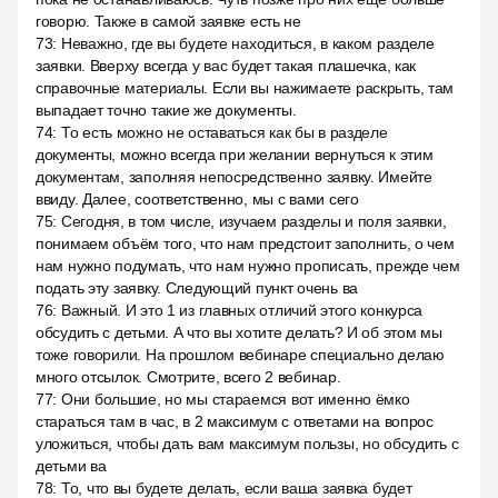
говорю. Также в самой заявке есть не
73
:
Неважно, где вы будете находиться, в каком разделе
заявки. Вверху всегда у вас будет такая плашечка, как
справочные материалы. Если вы нажимаете раскрыть, там
выпадает точно такие же документы.
74
:
То есть можно не оставаться как бы в разделе
документы, можно всегда при желании вернуться к этим
документам, заполняя непосредственно заявку. Имейте
ввиду. Далее, соответственно, мы с вами сего
75
:
Сегодня, в том числе, изучаем разделы и поля заявки,
понимаем объём того, что нам предстоит заполнить, о чем
нам нужно подумать, что нам нужно прописать, прежде чем
подать эту заявку. Следующий пункт очень ва
76
:
Важный. И это 1 из главных отличий этого конкурса
обсудить с детьми. А что вы хотите делать? И об этом мы
тоже говорили. На прошлом вебинаре специально делаю
много отсылок. Смотрите, всего 2 вебинар.
77
:
Они большие, но мы стараемся вот именно ёмко
стараться там в час, в 2 максимум с ответами на вопрос
уложиться, чтобы дать вам максимум пользы, но обсудить с
детьми ва
78
:
То, что вы будете делать, если ваша заявка будет