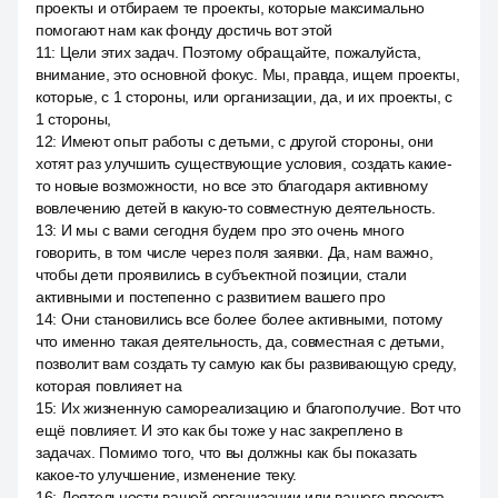
проекты и отбираем те проекты, которые максимально
помогают нам как фонду достичь вот этой
11
:
Цели этих задач. Поэтому обращайте, пожалуйста,
внимание, это основной фокус. Мы, правда, ищем проекты,
которые, с 1 стороны, или организации, да, и их проекты, с
1 стороны,
12
:
Имеют опыт работы с детьми, с другой стороны, они
хотят раз улучшить существующие условия, создать какие-
то новые возможности, но все это благодаря активному
вовлечению детей в какую-то совместную деятельность.
13
:
И мы с вами сегодня будем про это очень много
говорить, в том числе через поля заявки. Да, нам важно,
чтобы дети проявились в субъектной позиции, стали
активными и постепенно с развитием вашего про
14
:
Они становились все более более активными, потому
что именно такая деятельность, да, совместная с детьми,
позволит вам создать ту самую как бы развивающую среду,
которая повлияет на
15
:
Их жизненную самореализацию и благополучие. Вот что
ещё повлияет. И это как бы тоже у нас закреплено в
задачах. Помимо того, что вы должны как бы показать
какое-то улучшение, изменение теку.
16
:
Деятельности вашей организации или вашего проекта,