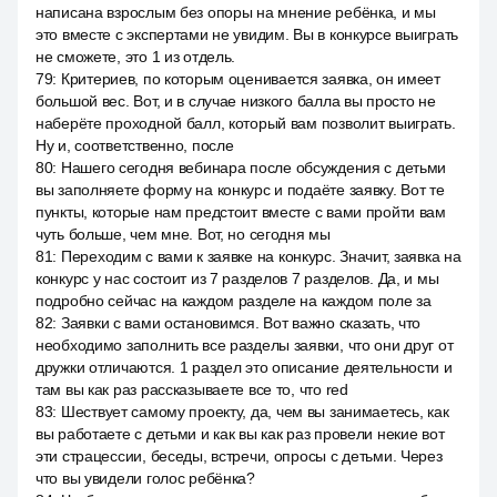
написана взрослым без опоры на мнение ребёнка, и мы
это вместе с экспертами не увидим. Вы в конкурсе выиграть
не сможете, это 1 из отдель.
79
:
Критериев, по которым оценивается заявка, он имеет
большой вес. Вот, и в случае низкого балла вы просто не
наберёте проходной балл, который вам позволит выиграть.
Ну и, соответственно, после
80
:
Нашего сегодня вебинара после обсуждения с детьми
вы заполняете форму на конкурс и подаёте заявку. Вот те
пункты, которые нам предстоит вместе с вами пройти вам
чуть больше, чем мне. Вот, но сегодня мы
81
:
Переходим с вами к заявке на конкурс. Значит, заявка на
конкурс у нас состоит из 7 разделов 7 разделов. Да, и мы
подробно сейчас на каждом разделе на каждом поле за
82
:
Заявки с вами остановимся. Вот важно сказать, что
необходимо заполнить все разделы заявки, что они друг от
дружки отличаются. 1 раздел это описание деятельности и
там вы как раз рассказываете все то, что red
83
:
Шествует самому проекту, да, чем вы занимаетесь, как
вы работаете с детьми и как вы как раз провели некие вот
эти страцессии, беседы, встречи, опросы с детьми. Через
что вы увидели голос ребёнка?