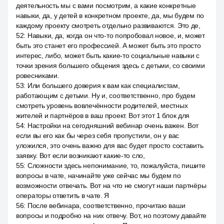
деятельность мы с вами посмотрим, а какие конкретные
навыки, да, у детей в конкретном проекте, да, мы будем по
каждому проекту смотреть отдельно развиваются. Это де,
52
:
Навыки, да, когда он что-то попробовал новое, и, может
быть это станет его профессией. А может быть это просто
интерес, либо, может быть какие-то социальные навыки с
точки зрения большего общения здесь с детьми, со своими
ровесниками.
53
:
Или большего доверия к вам как специалистам,
работающим с детьми. Ну и, соответственно, про будем
смотреть уровень вовлечённости родителей, местных
жителей и партнёров в ваш проект. Вот этот 1 блок для
54
:
Настройки на сегодняшний вебинар очень важен. Вот
если вы его как бы через себя пропустили, он у вас
уложился, это очень важно для вас будет просто составить
заявку. Вот если возникают какие-то сло,
55
:
Сложности здесь непонимание, то, пожалуйста, пишите
вопросы в чате, начинайте уже сейчас мы будем по
возможности отвечать. Вот на что не смогут наши партнёры
операторы ответить в чате. Я
56
:
После вебинара, соответственно, прочитаю ваши
вопросы и подробно на них отвечу. Вот, но поэтому давайте