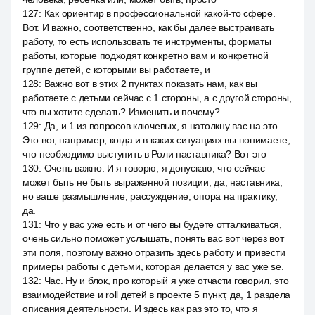
127
:
Как ориентир в профессиональной какой-то сфере.
Вот. И важно, соответственно, как бы далее выстраивать
работу, то есть использовать те инструменты, форматы
работы, которые подходят конкретно вам и конкретной
группе детей, с которыми вы работаете, и
128
:
Важно вот в этих 2 пунктах показать нам, как вы
работаете с детьми сейчас с 1 стороны, а с другой стороны,
что вы хотите сделать? Изменить и почему?
129
:
Да, и 1 из вопросов ключевых, я натолкну вас на это.
Это вот, например, когда и в каких ситуациях вы понимаете,
что необходимо выступить в Роли наставника? Вот это
130
:
Очень важно. И я говорю, я допускаю, что сейчас
может быть не быть выраженной позиции, да, наставника,
но ваше размышление, рассуждение, опора на практику,
да.
131
:
Что у вас уже есть и от чего вы будете отталкиваться,
очень сильно поможет услышать, понять вас вот через вот
эти поля, поэтому важно отразить здесь работу и привести
примеры работы с детьми, которая делается у вас уже se.
132
:
Час. Ну и блок, про который я уже отчасти говорил, это
взаимодействие и roll детей в проекте 5 пункт, да, 1 раздела
описания деятельности. И здесь как раз это то, что я