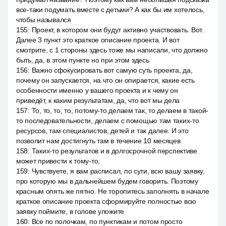
все-таки подумать вместе с детьми? А как бы им хотелось,
чтобы назывался
155
:
Проект, в котором они будут активно участвовать. Вот.
Далее 3 пункт это краткое описание проекта. И вот
смотрите, с 1 стороны здесь тоже мы написали, что должно
быть, да, в этом пункте но при этом здесь
156
:
Важно сфокусировать вот самую суть проекта, да,
почему он запускается, на что он опирается, какие есть
особенности именно у вашего проекта и к чему он
приведёт, к каким результатам, да, что вот мы дела
157
:
То, то, то, то, потому-то делаем так, то делаем в такой-
то последовательности, делаем с помощью там таких-то
ресурсов, там специалистов, детей и так далее. И это
позволит нам достигнуть там в течение 10 месяцев
158
:
Таких-то результатов и в долгосрочной перспективе
может привести к тому-то,
159
:
Чувствуете, я вам расписал, по сути, всю вашу заявку,
про которую мы в дальнейшем будем говорить. Поэтому
красным опять же пятно. Не торопитесь заполнять в начале
краткое описание проекта сформируйте полностью всю
заявку поймите, в голове уложите
160
:
Все по полочкам, по пунктикам и потом просто