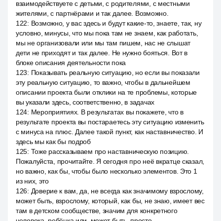
взаимодействуете с детьми, с родителями, с местными
жителями, с партнёрами и так далее. Возможно.
122
:
Возможно, у вас здесь и будут какие-то, знаете, так, ну
условно, минусы, что мы пока там не знаем, как работать,
мы не организовали или мы там пишем, нас не слышат
дети не приходят и так далее. Не нужно бояться. Вот в
блоке описания деятельности пока
123
:
Показывать реальную ситуацию, но если вы показали
эту реальную ситуацию, то важно, чтобы в дальнейшем
описании проекта были отклики на те проблемы, которые
вы указали здесь, соответственно, в задачах
124
:
Мероприятиях. В результатах вы покажете, что в
результате проекта вы постараетесь эту ситуацию изменить
с минуса на плюс. Далее такой пункт, как наставничество. И
здесь мы как бы подроб
125
:
Тоже рассказываем про наставническую позицию.
Пожалуйста, прочитайте. Я сегодня про неё вкратце сказал,
но важно, как бы, чтобы было несколько элементов. Это 1
из них, это
126
:
Доверие к вам, да, не всегда как значимому взрослому,
может быть, взрослому, который, как бы, не знаю, имеет вес
там в детском сообществе, значим для конкретного
человека, ребёнка или, может быть, просто