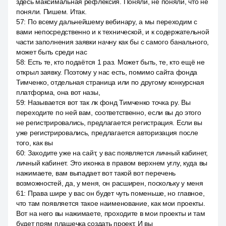
здесь максимальная рефлексия. Поняли, не поняли, что не
поняли. Пишем. Итак.
57
:
По всему дальнейшему вебинару, а мы переходим с
вами непосредственно и к технической, и к содержательной
части заполнения заявки начну как бы с самого банального,
может быть среди нас
58
:
Есть те, кто подаётся 1 раз. Может быть, те, кто ещё не
открыл заявку. Поэтому у нас есть, помимо сайта фонда
Тимченко, отдельная страница или по другому конкурсная
платформа, она вот назы,
59
:
Называется вот так лк фонд Тимченко точка ру. Вы
переходите по ней вам, соответственно, если вы до этого
не регистрировались, предлагается регистрация. Если вы
уже регистрировались, предлагается авторизация после
того, как вы
60
:
Заходите уже на сайт, у вас появляется личный кабинет,
личный кабинет. Это иконка в правом верхнем углу, куда вы
нажимаете, вам выпадает вот такой вот перечень
возможностей, да, у меня, он расширен, поскольку у меня
61
:
Права шире у вас он будет чуть поменьше, но главное,
что там появляется такое наименование, как мои проекты.
Вот на него вы нажимаете, проходите в мои проекты и там
будет прям плашечка создать проект. И вы