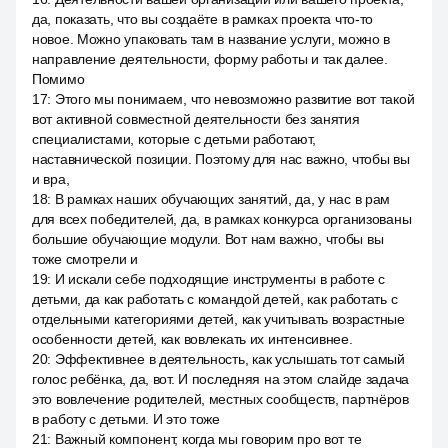
да, показать, что вы создаёте в рамках проекта что-то
новое. Можно упаковать там в название услуги, можно в
направление деятельности, форму работы и так далее.
Помимо
17
:
Этого мы понимаем, что невозможно развитие вот такой
вот активной совместной деятельности без занятия
специалистами, которые с детьми работают,
наставнической позиции. Поэтому для нас важно, чтобы вы
и вра,
18
:
В рамках наших обучающих занятий, да, у нас в рам
для всех победителей, да, в рамках конкурса организованы
большие обучающие модули. Вот нам важно, чтобы вы
тоже смотрели и
19
:
И искали себе подходящие инструменты в работе с
детьми, да как работать с командой детей, как работать с
отдельными категориями детей, как учитывать возрастные
особенности детей, как вовлекать их интенсивнее.
20
:
Эффективнее в деятельность, как услышать тот самый
голос ребёнка, да, вот. И последняя на этом слайде задача
это вовлечение родителей, местных сообществ, партнёров
в работу с детьми. И это тоже
21
:
Важный компонент, когда мы говорим про вот те