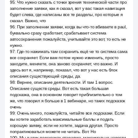
95
:
Что нужно сказать с точки зрения технической части про
заполнение заявки, как я сказал, вот у вас такая навигация
будет слева, где написаны все те разделы, про которые я
сказал. Важно, что
96
:
При заполнении заявки, когда вы что-то вбиваете в paul,
буквально сразу сработает, срабатывает система
автосохранения пожалуйста, учитывайте это вот, то есть не
нужно.
97
:
Где-то нажимать там сохранить ещё че то система сама
все сохраняет. Если вам потом нужно изменить, просто
заходите, меняете, она заново сохраняет, что важно. И
здесь вот я, например, показал, что вот у нас есть блок
описания существующей среды, да.
98
:
Вернее, описание деятельности. И там 1 вопрос.
Описание существ среды. Вот есть такая большая
подсказка, она в основном говорит приблизительно о том
же, что говорил я больше в 1 вебинаре, но таких подсказок
очень
99
:
Очень много, пожалуйста, читайте все подсказки. Если
вы хотите заработать максимальные баллы и подать
хорошую заявку, если не хотите, задача другая. Просто
попрактиковаться можете не читать. Вот. Но
100
:
Мы в этих подсказках старались максимально навести