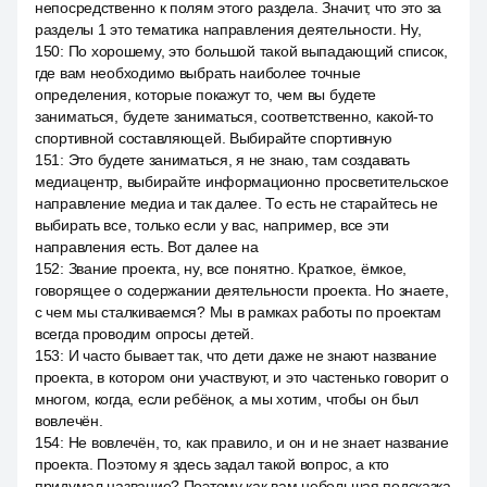
непосредственно к полям этого раздела. Значит, что это за
разделы 1 это тематика направления деятельности. Ну,
150
:
По хорошему, это большой такой выпадающий список,
где вам необходимо выбрать наиболее точные
определения, которые покажут то, чем вы будете
заниматься, будете заниматься, соответственно, какой-то
спортивной составляющей. Выбирайте спортивную
151
:
Это будете заниматься, я не знаю, там создавать
медиацентр, выбирайте информационно просветительское
направление медиа и так далее. То есть не старайтесь не
выбирать все, только если у вас, например, все эти
направления есть. Вот далее на
152
:
Звание проекта, ну, все понятно. Краткое, ёмкое,
говорящее о содержании деятельности проекта. Но знаете,
с чем мы сталкиваемся? Мы в рамках работы по проектам
всегда проводим опросы детей.
153
:
И часто бывает так, что дети даже не знают название
проекта, в котором они участвуют, и это частенько говорит о
многом, когда, если ребёнок, а мы хотим, чтобы он был
вовлечён.
154
:
Не вовлечён, то, как правило, и он и не знает название
проекта. Поэтому я здесь задал такой вопрос, а кто
придумал название? Поэтому как вам небольшая подсказка