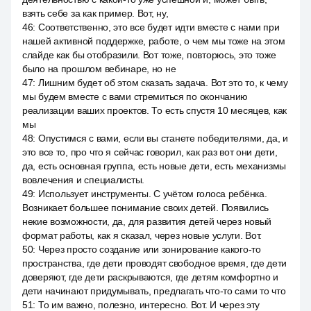
взять себе за как пример. Вот, ну,
46
:
Соответственно, это все будет идти вместе с нами при
нашей активной поддержке, работе, о чем мы тоже на этом
слайде как бы отобразили. Вот тоже, повторюсь, это тоже
было на прошлом вебинаре, но не
47
:
Лишним будет об этом сказать задача. Вот это то, к чему
мы будем вместе с вами стремиться по окончанию
реализации ваших проектов. То есть спустя 10 месяцев, как
мы
48
:
Опустимся с вами, если вы станете победителями, да, и
это все то, про что я сейчас говорил, как раз вот они дети,
да, есть основная группа, есть новые дети, есть механизмы
вовлечения и специалисты.
49
:
Использует инструменты. С учётом голоса ребёнка.
Возникает большее понимание своих детей. Появились
некие возможности, да, для развития детей через новый
формат работы, как я сказал, через новые услуги. Вот.
50
:
Через просто создание или зонирование какого-то
пространства, где дети проводят свободное время, где дети
доверяют, где дети раскрываются, где детям комфортно и
дети начинают придумывать, предлагать что-то сами то что
51
:
То им важно, полезно, интересно. Вот. И через эту