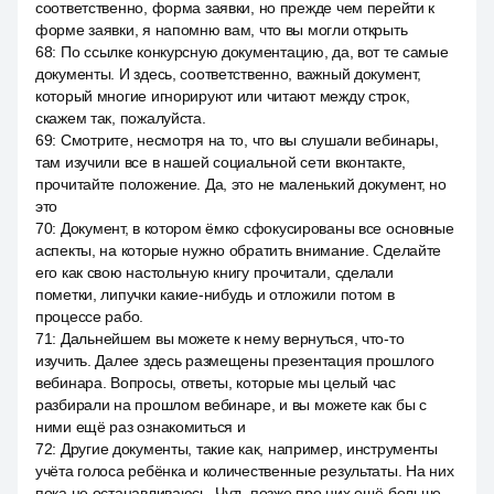
соответственно, форма заявки, но прежде чем перейти к
форме заявки, я напомню вам, что вы могли открыть
68
:
По ссылке конкурсную документацию, да, вот те самые
документы. И здесь, соответственно, важный документ,
который многие игнорируют или читают между строк,
скажем так, пожалуйста.
69
:
Смотрите, несмотря на то, что вы слушали вебинары,
там изучили все в нашей социальной сети вконтакте,
прочитайте положение. Да, это не маленький документ, но
это
70
:
Документ, в котором ёмко сфокусированы все основные
аспекты, на которые нужно обратить внимание. Сделайте
его как свою настольную книгу прочитали, сделали
пометки, липучки какие-нибудь и отложили потом в
процессе рабо.
71
:
Дальнейшем вы можете к нему вернуться, что-то
изучить. Далее здесь размещены презентация прошлого
вебинара. Вопросы, ответы, которые мы целый час
разбирали на прошлом вебинаре, и вы можете как бы с
ними ещё раз ознакомиться и
72
:
Другие документы, такие как, например, инструменты
учёта голоса ребёнка и количественные результаты. На них
пока не останавливаюсь. Чуть позже про них ещё больше