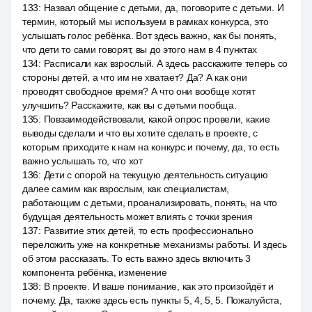
133
:
Назвал общение с детьми, да, поговорите с детьми. И
термин, который мы используем в рамках конкурса, это
услышать голос ребёнка. Вот здесь важно, как бы понять,
что дети то сами говорят, вы до этого нам в 4 пунктах
134
:
Расписали как взрослый. А здесь расскажите теперь со
стороны детей, а что им не хватает? Да? А как они
проводят свободное время? А что они вообще хотят
улучшить? Расскажите, как вы с детьми пообща.
135
:
Повзаимодействовали, какой опрос провели, какие
выводы сделали и что вы хотите сделать в проекте, с
которым приходите к нам на конкурс и почему, да, то есть
важно услышать то, что хот
136
:
Дети с опорой на текущую деятельность ситуацию
далее самим как взрослым, как специалистам,
работающим с детьми, проанализировать, понять, на что
будущая деятельность может влиять с точки зрения
137
:
Развитие этих детей, то есть профессионально
переложить уже на конкретные механизмы работы. И здесь
об этом рассказать. То есть важно здесь включить 3
компонента ребёнка, изменение
138
:
В проекте. И ваше понимание, как это произойдёт и
почему. Да, также здесь есть пункты 5, 4, 5, 5. Пожалуйста,