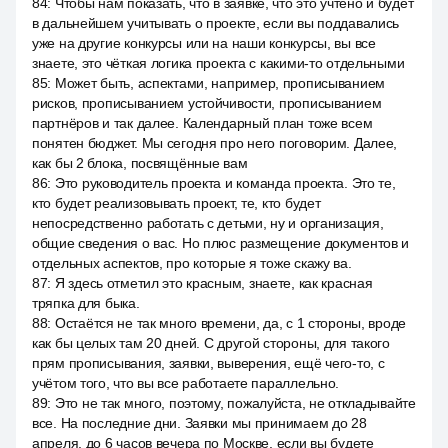
84
:
Чтобы нам показать, что в заявке, что это учтено и будет
в дальнейшем учитывать о проекте, если вы поддавались
уже на другие конкурсы или на наши конкурсы, вы все
знаете, это чёткая логика проекта с какими-то отдельными
85
:
Может быть, аспектами, например, прописыванием
рисков, прописыванием устойчивости, прописыванием
партнёров и так далее. Календарный план тоже всем
понятен бюджет. Мы сегодня про него поговорим. Далее,
как бы 2 блока, посвящённые вам
86
:
Это руководитель проекта и команда проекта. Это те,
кто будет реализовывать проект, те, кто будет
непосредственно работать с детьми, ну и организация,
общие сведения о вас. Но плюс размещение документов и
отдельных аспектов, про которые я тоже скажу ва.
87
:
Я здесь отметил это красным, знаете, как красная
тряпка для быка.
88
:
Остаётся не так много времени, да, с 1 стороны, вроде
как бы целых там 20 дней. С другой стороны, для такого
прям прописывания, заявки, выверения, ещё чего-то, с
учётом того, что вы все работаете параллельно.
89
:
Это не так много, поэтому, пожалуйста, не откладывайте
все. На последние дни. Заявки мы принимаем до 28
апреля, до 6 часов вечера по Москве, если вы будете