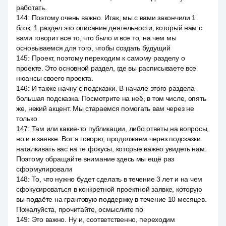
работать.
144
:
Поэтому очень важно. Итак, мы с вами закончили 1
блок. 1 раздел это описание деятельности, который нам с
вами говорит все то, что было и все то, на чем мы
основываемся для того, чтобы создать будущий
145
:
Проект, поэтому переходим к самому разделу о
проекте. Это основной раздел, где вы расписываете все
нюансы своего проекта.
146
:
И также начну с подсказки. В начале этого раздела
большая подсказка. Посмотрите на неё, в том числе, опять
же, некий акцент. Мы стараемся помогать вам через не
только
147
:
Там или какие-то публикации, либо ответы на вопросы,
но и в заявке. Вот я говорю, продолжаем через подсказки
наталкивать вас на те фокусы, которые важно увидеть нам.
Поэтому обращайте внимание здесь мы ещё раз
сформулировали
148
:
То, что нужно будет сделать в течение 3 лет и на чем
сфокусироваться в конкретной проектной заявке, которую
вы подаёте на грантовую поддержку в течение 10 месяцев.
Пожалуйста, прочитайте, осмыслите по
149
:
Это важно. Ну и, соответственно, переходим