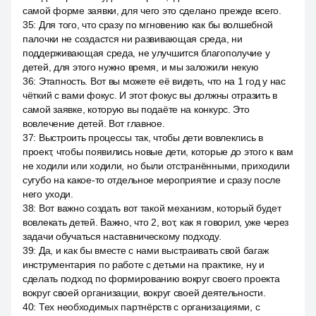
самой форме заявки, для чего это сделано прежде всего.
35
:
Для того, что сразу по мгновению как бы волшебной
палочки не создастся ни развивающая среда, ни
поддерживающая среда, не улучшится благополучие у
детей, для этого нужно время, и мы заложили некую
36
:
Этапность. Вот вы можете её видеть, что на 1 год у нас
чёткий с вами фокус. И этот фокус вы должны отразить в
самой заявке, которую вы подаёте на конкурс. Это
вовлечение детей. Вот главное.
37
:
Выстроить процессы так, чтобы дети вовлеклись в
проект, чтобы появились новые дети, которые до этого к вам
не ходили или ходили, но были отстранёнными, приходили
сугубо на какое-то отдельное мероприятие и сразу после
него уходи.
38
:
Вот важно создать вот такой механизм, который будет
вовлекать детей. Важно, что 2, вот, как я говорил, уже через
задачи обучаться наставническому подходу.
39
:
Да, и как бы вместе с нами выстраивать свой багаж
инструментария по работе с детьми на практике, ну и
сделать подход по формированию вокруг своего проекта
вокруг своей организации, вокруг своей деятельности.
40
:
Тех необходимых партнёрств с организациями, с