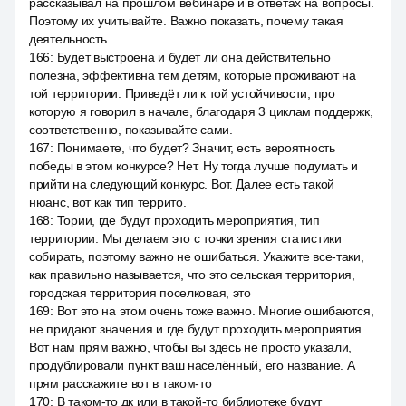
рассказывал на прошлом вебинаре и в ответах на вопросы.
Поэтому их учитывайте. Важно показать, почему такая
деятельность
166
:
Будет выстроена и будет ли она действительно
полезна, эффективна тем детям, которые проживают на
той территории. Приведёт ли к той устойчивости, про
которую я говорил в начале, благодаря 3 циклам поддержк,
соответственно, показывайте сами.
167
:
Понимаете, что будет? Значит, есть вероятность
победы в этом конкурсе? Нет. Ну тогда лучше подумать и
прийти на следующий конкурс. Вот. Далее есть такой
нюанс, вот как тип террито.
168
:
Тории, где будут проходить мероприятия, тип
территории. Мы делаем это с точки зрения статистики
собирать, поэтому важно не ошибаться. Укажите все-таки,
как правильно называется, что это сельская территория,
городская территория поселковая, это
169
:
Вот это на этом очень тоже важно. Многие ошибаются,
не придают значения и где будут проходить мероприятия.
Вот нам прям важно, чтобы вы здесь не просто указали,
продублировали пункт ваш населённый, его название. А
прям расскажите вот в таком-то
170
:
В таком-то дк или в такой-то библиотеке будут