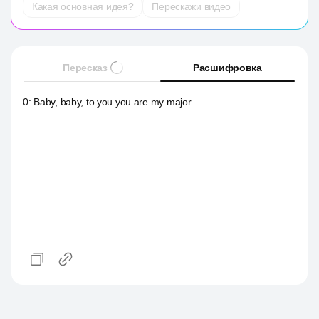
Какая основная идея?
Перескажи видео
Пересказ
Расшифровка
0
:
Baby, baby, to you you are my major.