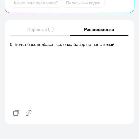
Какая основная идея?
Перескажи видео
Пересказ
Расшифровка
0
:
Бочка басс колбасит, соло колбасер по пояс голый.