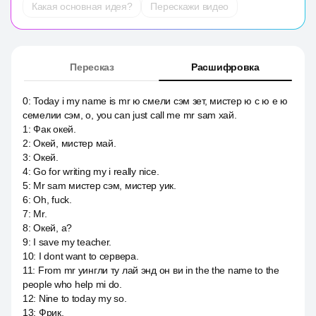
Какая основная идея?
Перескажи видео
Пересказ
Расшифровка
0
:
Today i my name is mr ю смели сэм зет, мистер ю с ю е ю
семелии сэм, о, you can just call me mr sam хай.
1
:
Фак окей.
2
:
Окей, мистер май.
3
:
Окей.
4
:
Go for writing my i really nice.
5
:
Mr sam мистер сэм, мистер уик.
6
:
Oh, fuck.
7
:
Mr.
8
:
Окей, а?
9
:
I save my teacher.
10
:
I dont want to сервера.
11
:
From mr уингли ту лай энд он ви in the the name to the
people who help mi do.
12
:
Nine to today my so.
13
:
Фрик.