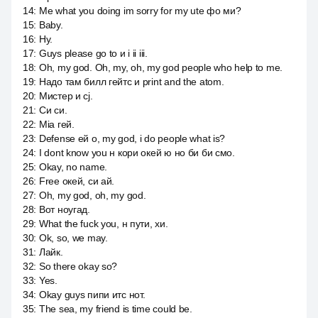
14
:
Me what you doing im sorry for my ute фо ми?
15
:
Baby.
16
:
Ну.
17
:
Guys please go to и i ii iii.
18
:
Oh, my god. Oh, my, oh, my god people who help to me.
19
:
Надо там билл гейтс и print and the atom.
20
:
Мистер и cj.
21
:
Си си.
22
:
Mia гей.
23
:
Defense ей о, my god, i do people what is?
24
:
I dont know you н кори окей ю но би би смо.
25
:
Okay, no name.
26
:
Free окей, си ай.
27
:
Oh, my god, oh, my god.
28
:
Вот ноугад.
29
:
What the fuck you, н пути, хи.
30
:
Ok, so, we may.
31
:
Лайк.
32
:
So there okay so?
33
:
Yes.
34
:
Okay guys пипи итс нот.
35
:
The sea, my friend is time could be.