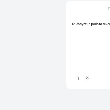
П
0
:
Запустил робота пыле