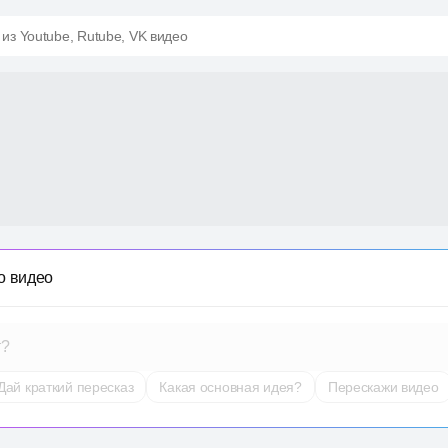
 из Youtube, Rutube, VK видео
о видео
т?
Дай краткий пересказ
Какая основная идея?
Перескажи видео