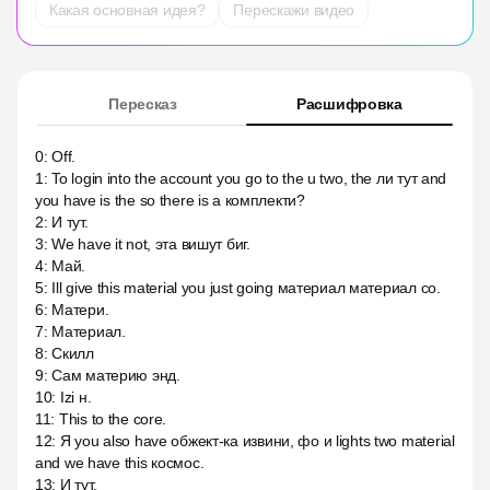
Какая основная идея?
Перескажи видео
Пересказ
Расшифровка
0
:
Off.
1
:
To login into the account you go to the u two, the ли тут and
you have is the so there is a комплекти?
2
:
И тут.
3
:
We have it not, эта вишут биг.
4
:
Май.
5
:
Ill give this material you just going материал материал со.
6
:
Матери.
7
:
Материал.
8
:
Скилл
9
:
Сам материю энд.
10
:
Izi н.
11
:
This to the core.
12
:
Я you also have обжект-ка извини, фо и lights two material
and we have this космос.
13
:
И тут.