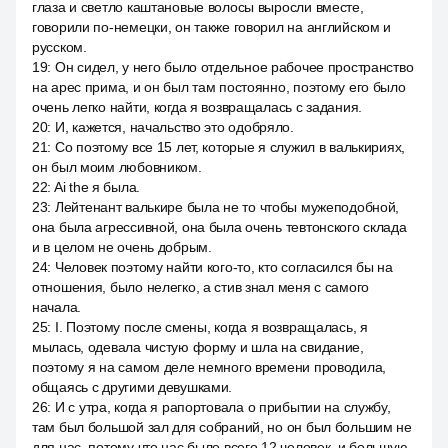
глаза и светло каштановые волосы выросли вместе,
говорили по-немецки, он также говорил на английском и
русском.
19
:
Он сидел, у него было отдельное рабочее пространство
на арес прима, и он был там постоянно, поэтому его было
очень легко найти, когда я возвращалась с задания.
20
:
И, кажется, начальство это одобряло.
21
:
Со поэтому все 15 лет, которые я служил в валькириях,
он был моим любовником.
22
:
Ai the я была.
23
:
Лейтенант валькире была не то чтобы мужеподобной,
она была агрессивной, она была очень тевтонского склада
и в целом не очень добрым.
24
:
Человек поэтому найти кого-то, кто согласился бы на
отношения, было нелегко, а стив знал меня с самого
начала.
25
:
I. Поэтому после смены, когда я возвращалась, я
мылась, одевала чистую форму и шла на свидание,
поэтому я на самом деле немного времени проводила,
общаясь с другими девушками.
26
:
И с утра, когда я рапортовала о прибытии на службу,
там был большой зал для собраний, но он был большим не
для нас, потому что нас было всего 12 человек, и большую