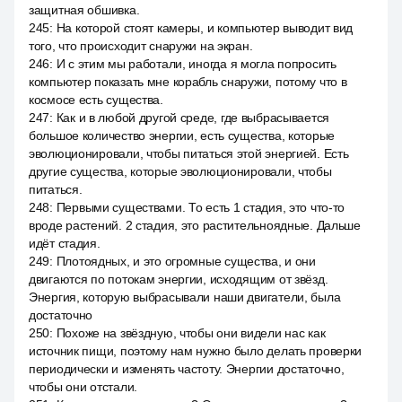
защитная обшивка.
245
:
На которой стоят камеры, и компьютер выводит вид
того, что происходит снаружи на экран.
246
:
И с этим мы работали, иногда я могла попросить
компьютер показать мне корабль снаружи, потому что в
космосе есть существа.
247
:
Как и в любой другой среде, где выбрасывается
большое количество энергии, есть существа, которые
эволюционировали, чтобы питаться этой энергией. Есть
другие существа, которые эволюционировали, чтобы
питаться.
248
:
Первыми существами. То есть 1 стадия, это что-то
вроде растений. 2 стадия, это растительноядные. Дальше
идёт стадия.
249
:
Плотоядных, и это огромные существа, и они
двигаются по потокам энергии, исходящим от звёзд.
Энергия, которую выбрасывали наши двигатели, была
достаточно
250
:
Похоже на звёздную, чтобы они видели нас как
источник пищи, поэтому нам нужно было делать проверки
периодически и изменять частоту. Энергии достаточно,
чтобы они отстали.