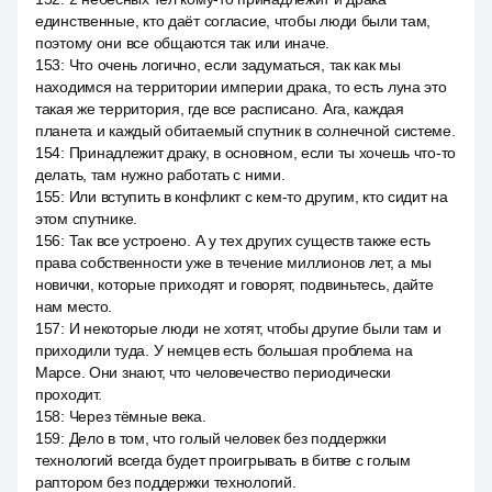
единственные, кто даёт согласие, чтобы люди были там,
поэтому они все общаются так или иначе.
153
:
Что очень логично, если задуматься, так как мы
находимся на территории империи драка, то есть луна это
такая же территория, где все расписано. Ага, каждая
планета и каждый обитаемый спутник в солнечной системе.
154
:
Принадлежит драку, в основном, если ты хочешь что-то
делать, там нужно работать с ними.
155
:
Или вступить в конфликт с кем-то другим, кто сидит на
этом спутнике.
156
:
Так все устроено. А у тех других существ также есть
права собственности уже в течение миллионов лет, а мы
новички, которые приходят и говорят, подвиньтесь, дайте
нам место.
157
:
И некоторые люди не хотят, чтобы другие были там и
приходили туда. У немцев есть большая проблема на
Марсе. Они знают, что человечество периодически
проходит.
158
:
Через тёмные века.
159
:
Дело в том, что голый человек без поддержки
технологий всегда будет проигрывать в битве с голым
раптором без поддержки технологий.