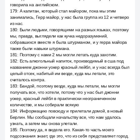
говорила на английском.
179
:
А капитан, который стал майором, пока мы этим
занимались, Герр майор, у нас была группа из 12 и четверо
из нас.
180
:
Были людьми, говорящими на разных языках, поэтому
мы, правда, выглядели как кучка недоразумений,
собравшихся вместе я была штурманом, и у герра майора
также были навыки штурмана.
181
:
Поэтому с нами 2 мы могли летать куда захотим.
182
:
Есть алкогольный напиток, производимый в сша под
названием джонни уокер красный лейбл, и у нас всегда был
целый отсек, набитый им везде, куда мы летали, это
считалось контра.
183
:
Бандой, поэтому везде, куда мы летали, мы могли
получать все, что хотели, потому что у нас был джонни
уокер, красный лейбл в практически неограниченном
количестве, и мы собирали всякую
184
:
Информацию повсюду и прилетали домой, в новый
Берлин. Мы сообщали начальству все, что нам удалось
узнать, а затем мы снова улетали.
185
:
Поэтому да, я видела его. Какая-то часть моего
подсознания знает, где это, что из себя представляет город.