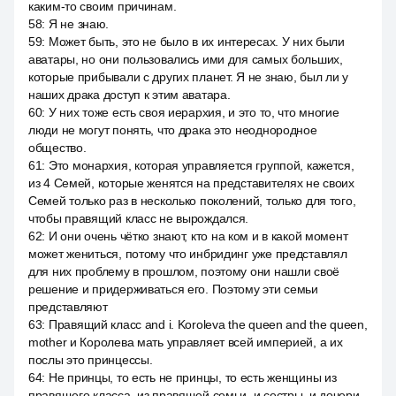
каким-то своим причинам.
58
:
Я не знаю.
59
:
Может быть, это не было в их интересах. У них были
аватары, но они пользовались ими для самых больших,
которые прибывали с других планет. Я не знаю, был ли у
наших драка доступ к этим аватара.
60
:
У них тоже есть своя иерархия, и это то, что многие
люди не могут понять, что драка это неоднородное
общество.
61
:
Это монархия, которая управляется группой, кажется,
из 4 Семей, которые женятся на представителях не своих
Семей только раз в несколько поколений, только для того,
чтобы правящий класс не вырождался.
62
:
И они очень чётко знают, кто на ком и в какой момент
может жениться, потому что инбридинг уже представлял
для них проблему в прошлом, поэтому они нашли своё
решение и придерживаться его. Поэтому эти семьи
представляют
63
:
Правящий класс and i. Koroleva the queen and the queen,
mother и Королева мать управляет всей империей, а их
послы это принцессы.
64
:
Не принцы, то есть не принцы, то есть женщины из
правящего класса, из правящей семьи, и сестры, и дочери