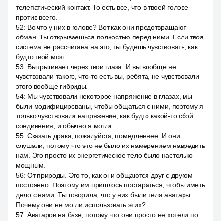
телепатический контакт. То есть все, что в твоей голове
против всего.
52
:
Во что у них в голове? Вот как они предотвращают
обман. Ты открываешься полностью перед ними. Если твоя
система не рассчитана на это, ты будешь чувствовать, как
будто твой мозг
53
:
Выпрыгивает через твои глаза. И вы вообще не
чувствовали такого, что-то есть вы, ребята, не чувствовали
этого вообще гибриды.
54
:
Мы чувствовали некоторое напряжение в глазах, мы
были модифицированы, чтобы общаться с ними, поэтому я
только чувствовала напряжение, как будто какой-то сбой
соединения, и обычно я могла.
55
:
Сказать драка, пожалуйста, помедленнее. И они
слушали, потому что это не было их намерением навредить
нам. Это просто их энергетическое тело было настолько
мощным.
56
:
От природы. Это то, как они общаются друг с другом
постоянно. Поэтому им пришлось постараться, чтобы иметь
дело с нами. Ты говорила, что у них были тела аватары.
Почему они не могли использовать этих?
57
:
Аватаров на базе, потому что они просто не хотели по