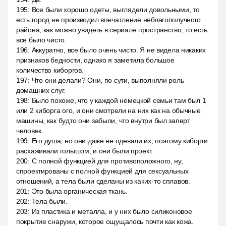
195
:
Все были хорошо одеты, выглядели довольными, то
есть город не производил впечатление неблагополучного
района, как можно увидеть в сериале пространство, то есть
все было чисто.
196
:
Аккуратно, все было очень чисто. Я не видела никаких
признаков бедности, однако я заметила большое
количество киборгов.
197
:
Что они делали? Они, по сути, выполняли роль
домашних слуг.
198
:
Было похоже, что у каждой немецкой семьи там был 1
или 2 киборга ого, и они смотрели на них как на обычные
машины, как будто они забыли, что внутри был заперт
человек.
199
:
Его душа, но они даже не одевали их, поэтому киборги
расхаживали голышом, и они были проект.
200
:
С полной функцией для противоположного, ну,
спроектированы с полной функцией для сексуальных
отношений, а тела были сделаны из каких-то сплавов.
201
:
Это была органическая ткань.
202
:
Тела были.
203
:
Из пластика и металла, и у них было силиконовое
покрытие снаружи, которое ощущалось почти как кожа.