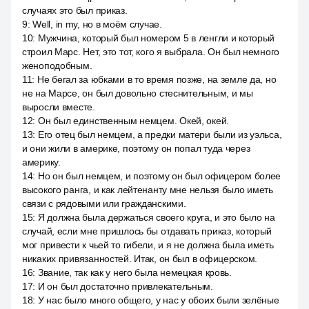
случаях это был приказ.
9
:
Well, in my, но в моём случае.
10
:
Мужчина, который был номером 5 в ленгли и который
строил Марс. Нет, это тот, кого я выбрала. Он был немного
женоподобным.
11
:
Не бегал за юбками в то время позже, на земле да, но
не на Марсе, он был довольно стеснительным, и мы
выросли вместе.
12
:
Он был единственным немцем. Окей, окей.
13
:
Его отец был немцем, а предки матери были из уэльса,
и они жили в америке, поэтому он попал туда через
америку.
14
:
Но он был немцем, и поэтому он был офицером более
высокого ранга, и как лейтенанту мне нельзя было иметь
связи с рядовыми или гражданскими.
15
:
Я должна была держаться своего круга, и это было на
случай, если мне пришлось бы отдавать приказ, который
мог привести к чьей то гибели, и я не должна была иметь
никаких привязанностей. Итак, он был в офицерском.
16
:
Звание, так как у него была немецкая кровь.
17
:
И он был достаточно привлекательным.
18
:
У нас было много общего, у нас у обоих были зелёные