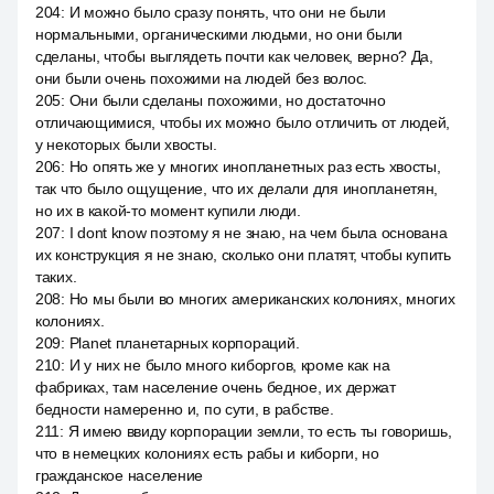
204
:
И можно было сразу понять, что они не были
нормальными, органическими людьми, но они были
сделаны, чтобы выглядеть почти как человек, верно? Да,
они были очень похожими на людей без волос.
205
:
Они были сделаны похожими, но достаточно
отличающимися, чтобы их можно было отличить от людей,
у некоторых были хвосты.
206
:
Но опять же у многих инопланетных раз есть хвосты,
так что было ощущение, что их делали для инопланетян,
но их в какой-то момент купили люди.
207
:
I dont know поэтому я не знаю, на чем была основана
их конструкция я не знаю, сколько они платят, чтобы купить
таких.
208
:
Но мы были во многих американских колониях, многих
колониях.
209
:
Planet планетарных корпораций.
210
:
И у них не было много киборгов, кроме как на
фабриках, там население очень бедное, их держат
бедности намеренно и, по сути, в рабстве.
211
:
Я имею ввиду корпорации земли, то есть ты говоришь,
что в немецких колониях есть рабы и киборги, но
гражданское население