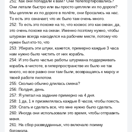
251
:
Как они попадали к вам? Они телепортировались?
Они летали быстро или вы просто цепляли их по дороге?
Мы цепляли их по дороге в полёте, они бросались на нас.
То есть это означает, что их было там очень много.
252
:
То есть это похоже на то, что космос это как океан, да,
это очень похоже на океан. Именно поэтому нужно, чтобы
штурман всегда находился на рабочем месте, потому что
нужен был кто-то, что
253
:
Убирать эти штуки, кажется, примерно каждые 3 часа
нам нужно было чистить от них корабль.
254
:
И это было частью работы штурмана поддерживать
корабль в чистоте, в гиперпространстве их было не так
много, но все равно они там были, возвращаясь к марсу и
твоей работе пилотом.
255
:
Сколько обычно длилась смена?
256
:
Полдня, день.
257
:
Я улетал на задание примерно на 4 дня.
258
:
1 да, 1 я приземлялась каждые 8 часов, чтобы поесть.
259
:
Спать и сделать все, что мне нужно было сделать.
260
:
Иногда они использовали это время, чтобы отправить
меня.
261
:
На сбор разведданных, что включало поимку
богомола.