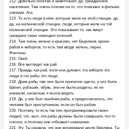
212
:
Довольно богатая и зажиточная, да, гражданское
население. Там очень похоже на то, что показано в фильме
элизиум. Ага.
213
:
То есть люди в нём, которые жили на этой станции, да,
да, на космической станции, люди, которые жили на той
космической станции. Это показывает то, как живут
граждане таких немецких колоний.
214
:
Там очень зелено и красиво, нет Бедняков, кроме
рабов и киборгов, то есть там везде зелень, парки,
Фонтаны.
215
:
Окей.
216
:
Все выглядит как рай.
217
:
Правда, как рай, если они думают, что киборги это
люди и что рабы это люди.
218
:
Даже рабы там они были прилично одеты, у них были
брюки, рубашки, обувь, они не были раздеты, их не
унижали, насколько я могла видеть.
219
:
Да, у них был ошейник раба, и предполагалось, что
человек был преступником, если он был рабом.
220
:
Поэтому, то есть так они программировали своих
людей, что, мол, эти рабы должны были совершить что-то
плохое, и поэтому они отбывают наказание.
221
:
Угу. Ты сказала, что они копировали центр Берлина. Ты