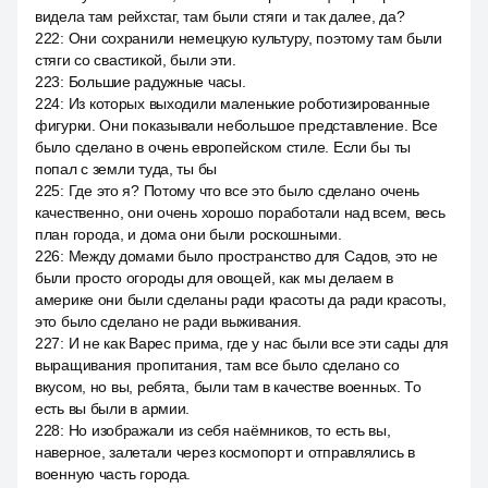
видела там рейхстаг, там были стяги и так далее, да?
222
:
Они сохранили немецкую культуру, поэтому там были
стяги со свастикой, были эти.
223
:
Большие радужные часы.
224
:
Из которых выходили маленькие роботизированные
фигурки. Они показывали небольшое представление. Все
было сделано в очень европейском стиле. Если бы ты
попал с земли туда, ты бы
225
:
Где это я? Потому что все это было сделано очень
качественно, они очень хорошо поработали над всем, весь
план города, и дома они были роскошными.
226
:
Между домами было пространство для Садов, это не
были просто огороды для овощей, как мы делаем в
америке они были сделаны ради красоты да ради красоты,
это было сделано не ради выживания.
227
:
И не как Варес прима, где у нас были все эти сады для
выращивания пропитания, там все было сделано со
вкусом, но вы, ребята, были там в качестве военных. То
есть вы были в армии.
228
:
Но изображали из себя наёмников, то есть вы,
наверное, залетали через космопорт и отправлялись в
военную часть города.