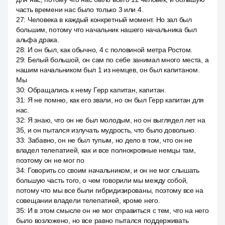
часть времени нас было только 3 или 4.
27
:
Человека в каждый конкретный момент. Но зал был
большим, потому что начальник нашего начальника был
альфа драка.
28
:
И он был, как обычно, 4 с половиной метра Ростом.
29
:
Белый большой, он сам по себе занимал много места, а
нашим начальником был 1 из немцев, он был капитаном.
Мы
30
:
Обращались к нему Герр капитан, капитан.
31
:
Я не помню, как его звали, но он был Герр капитан для
нас.
32
:
Я знаю, что он не был молодым, но он выглядел лет на
35, и он пытался излучать мудрость, что было довольно.
33
:
Забавно, он не был тупым, но дело в том, что он не
владел телепатией, как и все полнокровные немцы там,
поэтому он не мог по
34
:
Говорить со своим начальником, и он не мог слышать
большую часть того, о чем говорили мы между собой,
потому что мы все были гибридизированы, поэтому все на
совещании владели телепатией, кроме него.
35
:
И в этом смысле он не мог справиться с тем, что на него
было возложено, но все равно пытался поддерживать