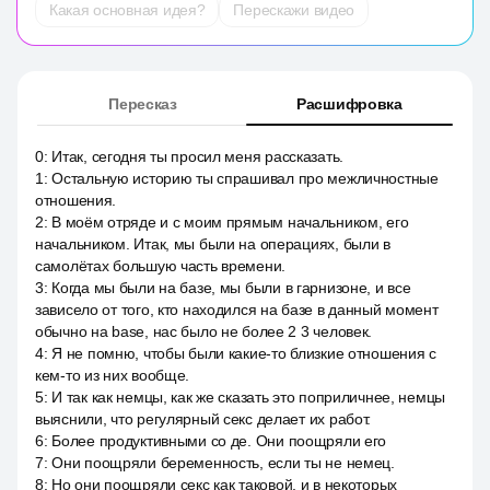
Какая основная идея?
Перескажи видео
Пересказ
Расшифровка
0
:
Итак, сегодня ты просил меня рассказать.
1
:
Остальную историю ты спрашивал про межличностные
отношения.
2
:
В моём отряде и с моим прямым начальником, его
начальником. Итак, мы были на операциях, были в
самолётах большую часть времени.
3
:
Когда мы были на базе, мы были в гарнизоне, и все
зависело от того, кто находился на базе в данный момент
обычно на base, нас было не более 2 3 человек.
4
:
Я не помню, чтобы были какие-то близкие отношения с
кем-то из них вообще.
5
:
И так как немцы, как же сказать это поприличнее, немцы
выяснили, что регулярный секс делает их работ.
6
:
Более продуктивными со де. Они поощряли его
7
:
Они поощряли беременность, если ты не немец.
8
:
Но они поощряли секс как таковой, и в некоторых