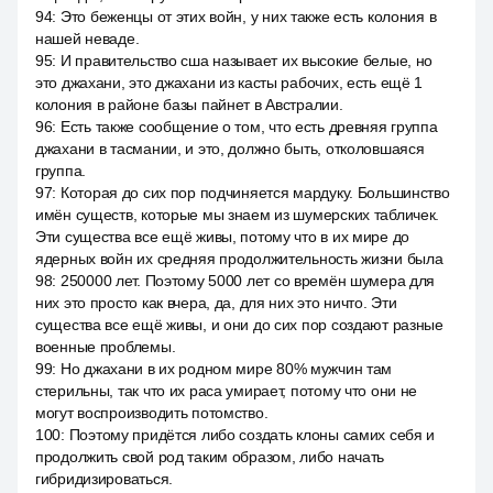
94
:
Это беженцы от этих войн, у них также есть колония в
нашей неваде.
95
:
И правительство сша называет их высокие белые, но
это джахани, это джахани из касты рабочих, есть ещё 1
колония в районе базы пайнет в Австралии.
96
:
Есть также сообщение о том, что есть древняя группа
джахани в тасмании, и это, должно быть, отколовшаяся
группа.
97
:
Которая до сих пор подчиняется мардуку. Большинство
имён существ, которые мы знаем из шумерских табличек.
Эти существа все ещё живы, потому что в их мире до
ядерных войн их средняя продолжительность жизни была
98
:
250000 лет. Поэтому 5000 лет со времён шумера для
них это просто как вчера, да, для них это ничто. Эти
существа все ещё живы, и они до сих пор создают разные
военные проблемы.
99
:
Но джахани в их родном мире 80% мужчин там
стерильны, так что их раса умирает, потому что они не
могут воспроизводить потомство.
100
:
Поэтому придётся либо создать клоны самих себя и
продолжить свой род таким образом, либо начать
гибридизироваться.