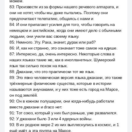
можем.
83
:
Произвести из за формы нашего речевого аппарата, и
они не хотят, чтобы мы даже пытались. Поэтому они
предпочитают телепатию, общаясь с нами и
84
:
И они прилагают усилия для того, чтобы говорить на
немецком и английском, когда они имеют дело с обычными
людьми, они учили вас своему языку.
85
:
Немного. Угу. Раха, значит, дурак или раб?
86
:
И, как ни странно, это означает тоже самое на идише.
87
:
Интересно, да, очень интересно. Некоторые слова в
наших языках такие же, как в инопланетных. Шумерский
язык так сильно похож на язык.
88
:
Джахани, что это практически тот же язык.
89
:
Это явно человеческая версия языка джахани, это также
трёхмерные физические существа, которые в истории
называются анунаками, и у них тоже есть город на Марсе,
он под землёй.
90
:
Он в южном полушарии, они когда-нибудь работали
вместе джахани и draco нет.
91
:
Тот союз, который у них был раньше, уже развалился.
92
:
У джахани было 3 или 4 ядерных войны.
93
:
В их родном мире 2 из них выплеснулись в космос, и 1
ещё идёт, а эта группа на Марсе.