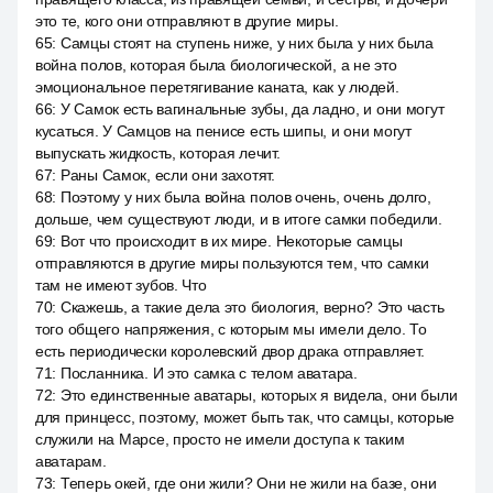
это те, кого они отправляют в другие миры.
65
:
Самцы стоят на ступень ниже, у них была у них была
война полов, которая была биологической, а не это
эмоциональное перетягивание каната, как у людей.
66
:
У Самок есть вагинальные зубы, да ладно, и они могут
кусаться. У Самцов на пенисе есть шипы, и они могут
выпускать жидкость, которая лечит.
67
:
Раны Самок, если они захотят.
68
:
Поэтому у них была война полов очень, очень долго,
дольше, чем существуют люди, и в итоге самки победили.
69
:
Вот что происходит в их мире. Некоторые самцы
отправляются в другие миры пользуются тем, что самки
там не имеют зубов. Что
70
:
Скажешь, а такие дела это биология, верно? Это часть
того общего напряжения, с которым мы имели дело. То
есть периодически королевский двор драка отправляет.
71
:
Посланника. И это самка с телом аватара.
72
:
Это единственные аватары, которых я видела, они были
для принцесс, поэтому, может быть так, что самцы, которые
служили на Марсе, просто не имели доступа к таким
аватарам.
73
:
Теперь окей, где они жили? Они не жили на базе, они