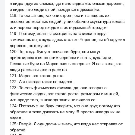
я видел другие снимки, где явно видна маленькая деревня,
и видно, что люди в ней находятся в движении.
118
:
То есть знаю, как они строят, если ты ищешь их
поселение местных людей, у них обычно скульптура головы
или черепа перед входом в их подземный городок.
119
:
Поэтому, если ты смотришь на снимки и вдруг
замечаешь оо, откуда здесь столько Черепов, ты обнаружил
деревню, потому что
120
:
То, когда бушует песчаная буря, они могут
ориентироваться по этим черепам и знать, куда идти.
Песчаные бури на Марсе очень скверные. Я слышала, как
люди рассказывали о расе на
121
:
Марсе вот такого роста.
122
:
А я никогда таких не видела.
123
:
То есть физических физика, да, они говорят о
физических людях, вот такого роста, размером с мышей,
или вроде того, я никогда таких не видела со
124
:
Поэтому я не буду говорить, что они врут, потому что
обратное я тоже доказать не могу. Я просто никогда их не
видел.
125
:
People. Люди должны знать, что когда нас отправляют
обратно.