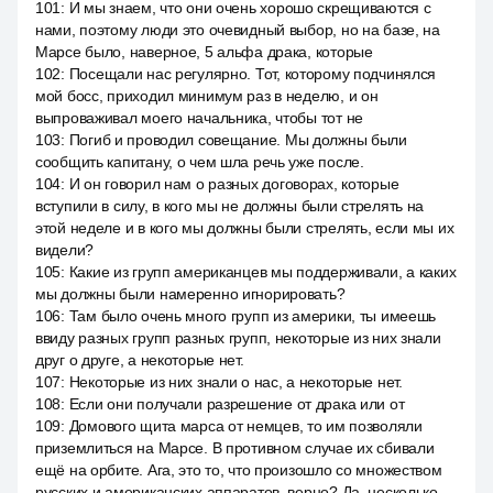
101
:
И мы знаем, что они очень хорошо скрещиваются с
нами, поэтому люди это очевидный выбор, но на базе, на
Марсе было, наверное, 5 альфа драка, которые
102
:
Посещали нас регулярно. Тот, которому подчинялся
мой босс, приходил минимум раз в неделю, и он
выпроваживал моего начальника, чтобы тот не
103
:
Погиб и проводил совещание. Мы должны были
сообщить капитану, о чем шла речь уже после.
104
:
И он говорил нам о разных договорах, которые
вступили в силу, в кого мы не должны были стрелять на
этой неделе и в кого мы должны были стрелять, если мы их
видели?
105
:
Какие из групп американцев мы поддерживали, а каких
мы должны были намеренно игнорировать?
106
:
Там было очень много групп из америки, ты имеешь
ввиду разных групп разных групп, некоторые из них знали
друг о друге, а некоторые нет.
107
:
Некоторые из них знали о нас, а некоторые нет.
108
:
Если они получали разрешение от драка или от
109
:
Домового щита марса от немцев, то им позволяли
приземлиться на Марсе. В противном случае их сбивали
ещё на орбите. Ага, это то, что произошло со множеством
русских и американских аппаратов, верно? Да, несколько.