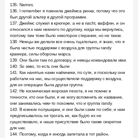
135
:
Names.
136
:
I remember я помнила джеймса ринка, потому что это
был другой альтер в другой программе.
137
:
Джеймс служил в крюгере, а не в nacht, ваффен, и он
относился к нам немного по другому, когда мы вернулись,
поэтому там тоже было некоторое стирание, но не такое.
138
:
Немцы же делали все очень тщательно, я знаю, что я
была частью поддержки с воздуха для группы randy
крамера, силы обороны марса.
139
:
Они были там по договору, и немцы командовали ими.
140
:
So зево, то есть они были
141
:
Как нанятые нами наёмники, по сути, и поскольку они
работали на нас, мы осуществляли поддержку с воздуха,
для их операции была другая группа.
142
:
Не космическая морская пехота, я не помню в
точности, кто они были, я не могу вспомнить их название,
они занимались чем-то похожим, что и группа randy.
143
:
В южном полушарии, и они были сами по себе, и нам
предписывалось не трогать их, как будто их не
существовало, и наше присутствие было также секретом
для них.
144
:
Поэтому, когда я иногда залетала в тот район,