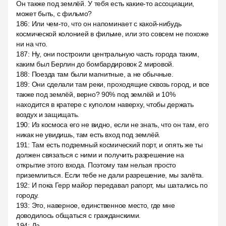
Он также под землёй. У тебя есть какие-то ассоциации,
может быть, с фильмо?
186
:
Или чем-то, что он напоминает с какой-нибудь
космической колонией в фильме, или это совсем не похоже
ни на что.
187
:
Ну, они построили центральную часть города таким,
каким был Берлин до бомбардировок 2 мировой.
188
:
Поезда там были магнитные, а не обычные.
189
:
Они сделали там реки, проходящие сквозь город, и все
также под землёй, верно? 90% под землёй и 10%
находится в кратере с куполом наверху, чтобы держать
воздух и защищать.
190
:
Из космоса его не видно, если не знать, что он там, его
никак не увидишь, там есть вход под землёй.
191
:
Там есть подземный космический порт, и опять же ты
должен связаться с ними и получить разрешение на
открытие этого входа. Поэтому там нельзя просто
приземлиться. Если тебе не дали разрешение, мы залёта.
192
:
И пока Герр майор передавал рапорт, мы шатались по
городу.
193
:
Это, наверное, единственное место, где мне
доводилось общаться с гражданскими.
194
:
Да.