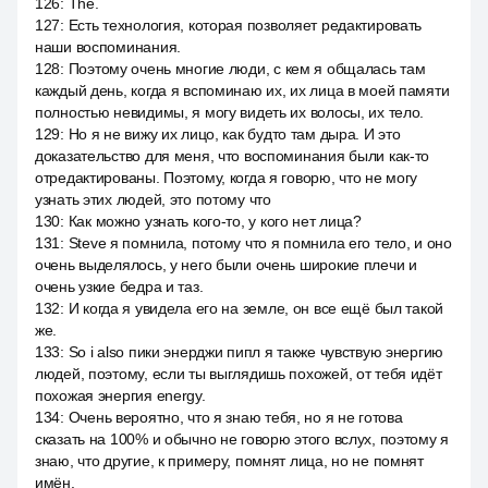
126
:
The.
127
:
Есть технология, которая позволяет редактировать
наши воспоминания.
128
:
Поэтому очень многие люди, с кем я общалась там
каждый день, когда я вспоминаю их, их лица в моей памяти
полностью невидимы, я могу видеть их волосы, их тело.
129
:
Но я не вижу их лицо, как будто там дыра. И это
доказательство для меня, что воспоминания были как-то
отредактированы. Поэтому, когда я говорю, что не могу
узнать этих людей, это потому что
130
:
Как можно узнать кого-то, у кого нет лица?
131
:
Steve я помнила, потому что я помнила его тело, и оно
очень выделялось, у него были очень широкие плечи и
очень узкие бедра и таз.
132
:
И когда я увидела его на земле, он все ещё был такой
же.
133
:
So i also пики энерджи пипл я также чувствую энергию
людей, поэтому, если ты выглядишь похожей, от тебя идёт
похожая энергия energy.
134
:
Очень вероятно, что я знаю тебя, но я не готова
сказать на 100% и обычно не говорю этого вслух, поэтому я
знаю, что другие, к примеру, помнят лица, но не помнят
имён.