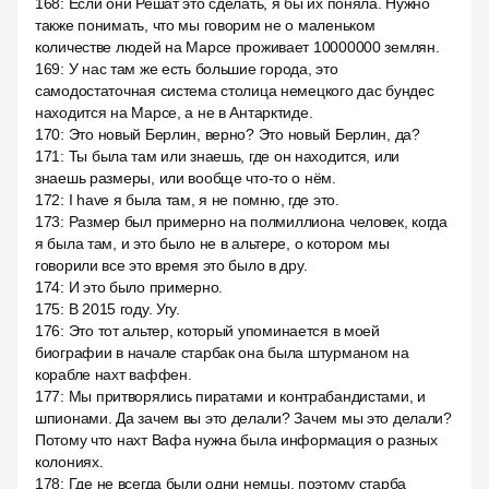
168
:
Если они Решат это сделать, я бы их поняла. Нужно
также понимать, что мы говорим не о маленьком
количестве людей на Марсе проживает 10000000 землян.
169
:
У нас там же есть большие города, это
самодостаточная система столица немецкого дас бундес
находится на Марсе, а не в Антарктиде.
170
:
Это новый Берлин, верно? Это новый Берлин, да?
171
:
Ты была там или знаешь, где он находится, или
знаешь размеры, или вообще что-то о нём.
172
:
I have я была там, я не помню, где это.
173
:
Размер был примерно на полмиллиона человек, когда
я была там, и это было не в альтере, о котором мы
говорили все это время это было в дру.
174
:
И это было примерно.
175
:
В 2015 году. Угу.
176
:
Это тот альтер, который упоминается в моей
биографии в начале старбак она была штурманом на
корабле нахт ваффен.
177
:
Мы притворялись пиратами и контрабандистами, и
шпионами. Да зачем вы это делали? Зачем мы это делали?
Потому что нахт Вафа нужна была информация о разных
колониях.
178
:
Где не всегда были одни немцы, поэтому старба