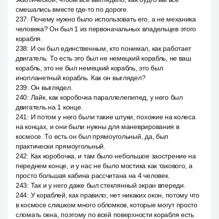
смешались вместе где-то по дороге.
237
:
Почему нужно было использовать его, а не механика
человека? Он был 1 из первоначальных владельцев этого
корабля.
238
:
И он был единственным, кто понимал, как работает
двигатель. То есть это был не немецкий корабль, не ваш
корабль, это не был немецкий корабль, это был
инопланетный корабль. Как он выглядел?
239
:
Он выглядел.
240
:
Лайк, как коробочка параллелепипед, у него был
двигатель на 1 конце.
241
:
И потом у него были такие штуки, похожие на колеса
на концах, и они были нужны для маневрирования в
космосе. То есть он был прямоугольный, да, был
практически прямоугольный.
242
:
Как коробочка, и там было небольшое заострение на
переднем конце, и у нас не было мостика как такового, а
просто большая кабина рассчитана на 4 человек.
243
:
Так и у него даже был стеклянный экран впереди.
244
:
У кораблей, как правило, нет никаких окон, потому что
в космосе слишком много обломков, которые могут просто
сломать окна, поэтому по всей поверхности корабля есть