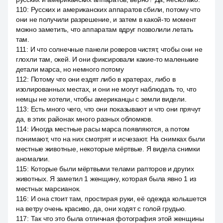
110
:
Русских и американских аппаратов сбили, потому что
они не получили разрешение, и затем в какой-то момент
можно заметить, что аппаратам вдруг позволили летать
там.
111
:
И что солнечные панели роверов чистят, чтобы они не
глохли там, окей. И они фиксировали какие-то маленькие
детали марса, но немного потому
112
:
Потому что они ездят либо в кратерах, либо в
изолированных местах, и они не могут наблюдать то, что
немцы не хотели, чтобы американцы с земли видели.
113
:
Есть много чего, что они показывают и что они прячут
да, в этих районах много разных обломков.
114
:
Иногда местные расы марса появляются, а потом
понимают, что на них смотрят и исчезают. На снимках были
местные животные, некоторые мёртвые. Я видела снимки
аномалии.
115
:
Которые были мёртвыми телами рапторов и других
животных. Я заметил 1 женщину, которая была явно 1 из
местных марсианок.
116
:
И она стоит там, простирая руки, её одежда колышется
на ветру очень красиво, да, они ходят с голой грудью.
117
:
Так что это была отличная фотография этой женщины