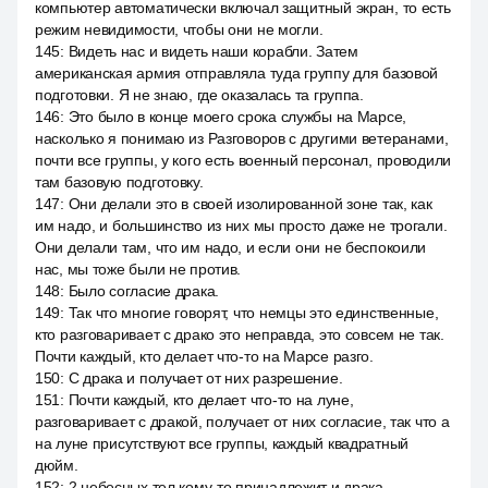
компьютер автоматически включал защитный экран, то есть
режим невидимости, чтобы они не могли.
145
:
Видеть нас и видеть наши корабли. Затем
американская армия отправляла туда группу для базовой
подготовки. Я не знаю, где оказалась та группа.
146
:
Это было в конце моего срока службы на Марсе,
насколько я понимаю из Разговоров с другими ветеранами,
почти все группы, у кого есть военный персонал, проводили
там базовую подготовку.
147
:
Они делали это в своей изолированной зоне так, как
им надо, и большинство из них мы просто даже не трогали.
Они делали там, что им надо, и если они не беспокоили
нас, мы тоже были не против.
148
:
Было согласие драка.
149
:
Так что многие говорят, что немцы это единственные,
кто разговаривает с драко это неправда, это совсем не так.
Почти каждый, кто делает что-то на Марсе разго.
150
:
С драка и получает от них разрешение.
151
:
Почти каждый, кто делает что-то на луне,
разговаривает с дракой, получает от них согласие, так что а
на луне присутствуют все группы, каждый квадратный
дюйм.
152
:
2 небесных тел кому-то принадлежит и драка