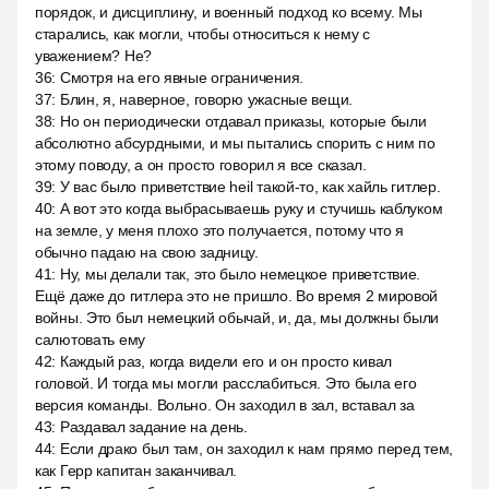
порядок, и дисциплину, и военный подход ко всему. Мы
старались, как могли, чтобы относиться к нему с
уважением? Не?
36
:
Смотря на его явные ограничения.
37
:
Блин, я, наверное, говорю ужасные вещи.
38
:
Но он периодически отдавал приказы, которые были
абсолютно абсурдными, и мы пытались спорить с ним по
этому поводу, а он просто говорил я все сказал.
39
:
У вас было приветствие heil такой-то, как хайль гитлер.
40
:
А вот это когда выбрасываешь руку и стучишь каблуком
на земле, у меня плохо это получается, потому что я
обычно падаю на свою задницу.
41
:
Ну, мы делали так, это было немецкое приветствие.
Ещё даже до гитлера это не пришло. Во время 2 мировой
войны. Это был немецкий обычай, и, да, мы должны были
салютовать ему
42
:
Каждый раз, когда видели его и он просто кивал
головой. И тогда мы могли расслабиться. Это была его
версия команды. Вольно. Он заходил в зал, вставал за
43
:
Раздавал задание на день.
44
:
Если драко был там, он заходил к нам прямо перед тем,
как Герр капитан заканчивал.