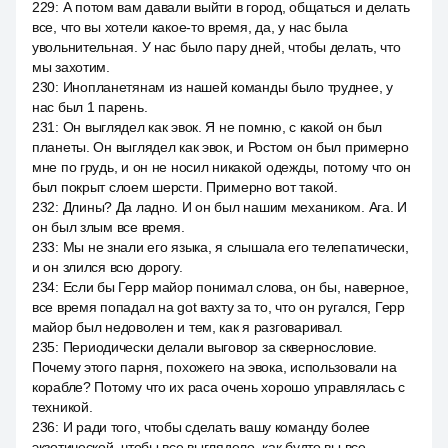
229
:
А потом вам давали выйти в город, общаться и делать
все, что вы хотели какое-то время, да, у нас была
увольнительная. У нас было пару дней, чтобы делать, что
мы захотим.
230
:
Инопланетянам из нашей команды было труднее, у
нас был 1 парень.
231
:
Он выглядел как эвок. Я не помню, с какой он был
планеты. Он выглядел как эвок, и Ростом он был примерно
мне по грудь, и он не носил никакой одежды, потому что он
был покрыт слоем шерсти. Примерно вот такой.
232
:
Длины? Да ладно. И он был нашим механиком. Ага. И
он был злым все время.
233
:
Мы не знали его языка, я слышала его телепатически,
и он злился всю дорогу.
234
:
Если бы Герр майор понимал слова, он бы, наверное,
все время попадал на got вахту за то, что он ругался, Герр
майор был недоволен и тем, как я разговаривал.
235
:
Периодически делали выговор за сквернословие.
Почему этого парня, похожего на эвока, использовали на
корабле? Потому что их раса очень хорошо управлялась с
техникой.
236
:
И ради того, чтобы сделать вашу команду более
экзотической, чтобы все выглядело, как будто вы все