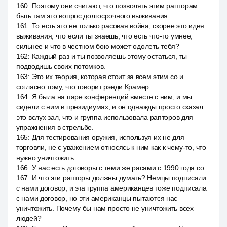
160
:
Поэтому они считают, что позволять этим рапторам
быть там это вопрос долгосрочного выживания.
161
:
То есть это не только расовая война, скорее это идея
выживания, что если ты знаешь, что есть что-то умнее,
сильнее и что в честном бою может одолеть тебя?
162
:
Каждый раз и ты позволяешь этому остаться, ты
подводишь своих потомков.
163
:
Это их теория, которая стоит за всем этим со и
согласно тому, что говорит рэнди Крамер.
164
:
Я была на паре конференций вместе с ним, и мы
сидели с ним в президиумах, и он однажды просто сказал
это вслух зал, что и группа использовала рапторов для
упражнения в стрельбе.
165
:
Для тестирования оружия, используя их не для
торговли, не с уважением относясь к ним как к чему-то, что
нужно уничтожить.
166
:
У нас есть договоры с теми же расами с 1990 года со
167
:
И что эти рапторы должны думать? Немцы подписали
с нами договор, и эта группа американцев тоже подписала
с нами договор, но эти американцы пытаются нас
уничтожить. Почему бы нам просто не уничтожить всех
людей?