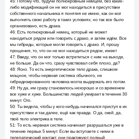
45
:
Потому что, будучи полнокровным немцем, без каких-
либо модификаций он не мог находиться в присутствии
собственного начальника я понятия не имею, как он мог
выполнять свою работу в таких условиях, но так все было
организовано, есть драка.
46
:
Есть полнокровный немец, который не может
находиться рядом или говорить с драко, и затем идём. Все
мы гибриды, которые могли говорить с драко. И, прошу
прощения, то, что он не мог находиться рядом, имеет
47
:
Ввиду, что он мог только встретиться с ним на выходе,
не больше. Да он что, сразу чувствовал себя плохо, да?
48
:
Ясно. То есть энергетическое тело драка, слишком
мощное, чтобы нервная система обычного, не
гибридизированного человека могла выдержать его потом.
49
:
Ну да, им сразу становилось нехорошо и со временем
все хуже и хуже. Большинство людей умирает в течение 30
минут. Ого.
50
:
Ты видела, чтобы у кого-нибудь начинался приступ в их
присутствии и так далее, ещё как правда. О да, окей, да,
твоё тело электрика в теле.
51
:
То есть нервная система начинает разрушаться уже в
течение первых 5 минут. Если вы вступаете с ними в
телепатический контакт, они практикуют полный