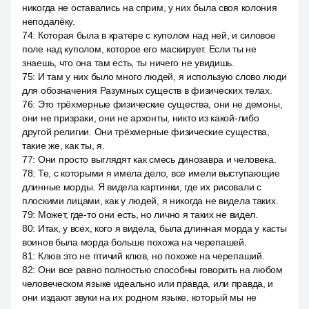
никогда не оставались на сприм, у них была своя колония
неподалёку.
74
:
Которая была в кратере с куполом над ней, и силовое
поле над куполом, которое его маскирует. Если ты не
знаешь, что она там есть, ты ничего не увидишь.
75
:
И там у них было много людей, я использую слово люди
для обозначения Разумных существ в физических телах.
76
:
Это трёхмерные физические существа, они не демоны,
они не призраки, они не архонты, никто из какой-либо
другой религии. Они трёхмерные физические существа,
такие же, как ты, я.
77
:
Они просто выглядят как смесь динозавра и человека.
78
:
Те, с которыми я имела дело, все имели выступающие
длинные морды. Я видела картинки, где их рисовали с
плоскими лицами, как у людей, я никогда не видела таких.
79
:
Может, где-то они есть, но лично я таких не видел.
80
:
Итак, у всех, кого я видела, была длинная морда у касты
воинов была морда больше похожа на черепашей.
81
:
Клюв это не птичий клюв, но похоже на черепаший.
82
:
Они все равно полностью способны говорить на любом
человеческом языке идеально или правда, или правда, и
они издают звуки на их родном языке, который мы не