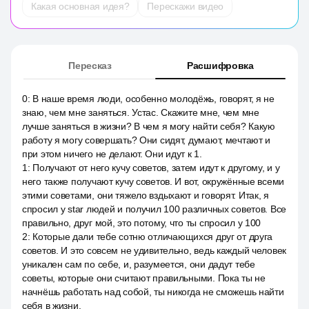
Какая основная идея?
Перескажи видео
Пересказ
Расшифровка
0
:
В наше время люди, особенно молодёжь, говорят, я не
знаю, чем мне заняться. Устас. Скажите мне, чем мне
лучше заняться в жизни? В чем я могу найти себя? Какую
работу я могу совершать? Они сидят, думают, мечтают и
при этом ничего не делают. Они идут к 1.
1
:
Получают от него кучу советов, затем идут к другому, и у
него также получают кучу советов. И вот, окружённые всеми
этими советами, они тяжело вздыхают и говорят. Итак, я
спросил у star людей и получил 100 различных советов. Все
правильно, друг мой, это потому, что ты спросил у 100
2
:
Которые дали тебе сотню отличающихся друг от друга
советов. И это совсем не удивительно, ведь каждый человек
уникален сам по себе, и, разумеется, они дадут тебе
советы, которые они считают правильными. Пока ты не
начнёшь работать над собой, ты никогда не сможешь найти
себя в жизни.