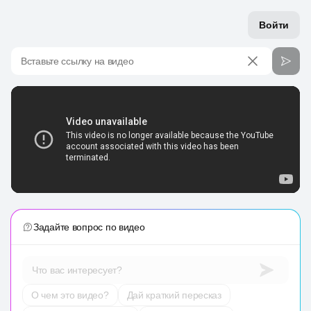
Войти
Вставьте ссылку на видео
Задайте вопрос по видео
Что вас интересует?
О чем это видео?
Дай краткий пересказ