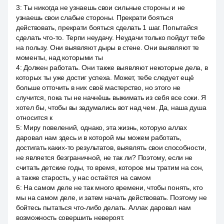
3
:
Ты никогда не узнаешь свои сильные стороны и не
узнаешь свои слабые стороны. Прекрати бояться
действовать, прекрати бояться сделать 1 шаг. Попытайся
сделать что-то. Терпи неудачу. Неудачи только пойдут тебе
на пользу. Они выявляют дыры в стене. Они выявляют те
моменты, над которыми ты
4
:
Должен работать. Они также выявляют некоторые дела, в
которых ты уже достиг успеха. Может, тебе следует ещё
больше отточить в них своё мастерство, но этого не
случится, пока ты не начнёшь выжимать из себя все соки. Я
хотел бы, чтобы вы задумались вот над чем. Да, наша душа
относится к
5
:
Миру повелений, однако, эта жизнь, которую аллах
даровал нам здесь и в которой мы можем работать,
достигать каких-то результатов, выявлять свои способности,
не является безграничной, не так ли? Поэтому, если не
считать детские годы, то время, которое мы тратим на сон,
а также старость, у нас остаётся на самом
6
:
На самом деле не так много времени, чтобы понять, кто
мы на самом деле, и затем начать действовать. Поэтому не
бойтесь пытаться что-либо делать. Аллах даровал нам
возможность совершить невероят.