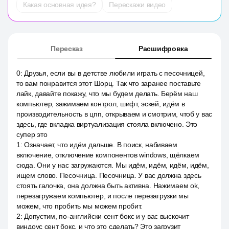
Какая основная идея?
Перескажи видео
Пересказ
Расшифровка
0
:
Друзья, если вы в детстве любили играть с песочницей,
то вам понравится этот Шорц. Так что заранее поставьте
лайк, давайте покажу, что мы будем делать. Берём наш
компьютер, зажимаем контрол, шифт, эскей, идём в
производительность в цпп, открываем и смотрим, чтоб у вас
здесь, где вкладка виртуализация стояла включено. Это
супер это
1
:
Означает, что идём дальше. В поиск, набиваем
включение, отключение компонентов windows, щёлкаем
сюда. Они у нас загружаются. Мы идём, идём, идём, идём,
ищем слово. Песочница. Песочница. У вас должна здесь
стоять галочка, она должна быть активна. Нажимаем ok,
перезагружаем компьютер, и после перезагрузки мы
можем, что пробить мы можем пробит.
2
:
Допустим, по-английски сент бокс и у вас выскочит
виндоус сент бокс, и что это сделать? Это загрузит