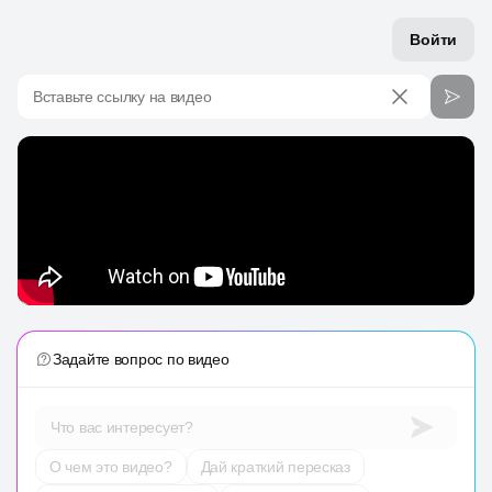
Войти
Вставьте ссылку на видео
Задайте вопрос по видео
Что вас интересует?
О чем это видео?
Дай краткий пересказ