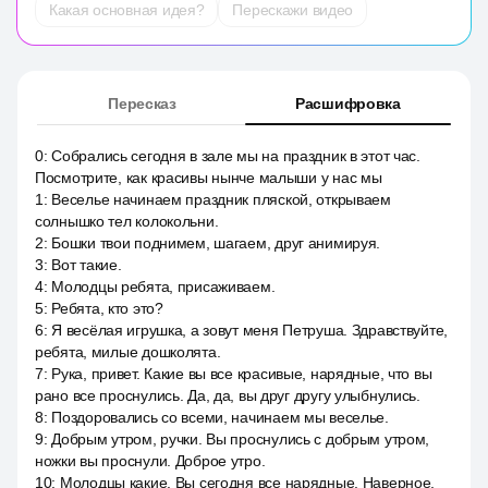
Какая основная идея?
Перескажи видео
Пересказ
Расшифровка
0
:
Собрались сегодня в зале мы на праздник в этот час.
Посмотрите, как красивы нынче малыши у нас мы
1
:
Веселье начинаем праздник пляской, открываем
солнышко тел колокольни.
2
:
Бошки твои поднимем, шагаем, друг анимируя.
3
:
Вот такие.
4
:
Молодцы ребята, присаживаем.
5
:
Ребята, кто это?
6
:
Я весёлая игрушка, а зовут меня Петруша. Здравствуйте,
ребята, милые дошколята.
7
:
Рука, привет. Какие вы все красивые, нарядные, что вы
рано все проснулись. Да, да, вы друг другу улыбнулись.
8
:
Поздоровались со всеми, начинаем мы веселье.
9
:
Добрым утром, ручки. Вы проснулись с добрым утром,
ножки вы проснули. Доброе утро.
10
:
Молодцы какие. Вы сегодня все нарядные. Наверное,