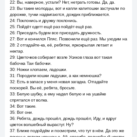
22
:
Вы, наверное, устали? Нет, нетрать готовы. Да, да.
23
:
Вы такие молодцы, вот и капли капитошки застучали по
дорожке, тучки надвигаются, дождик приближается.
24
:
Поклонись и дружку поклонись.
25
:
Пойдёт одетт ещё раз пойдёт ещё раз.
26
:
Приседать будем все приседать дружность.
27
:
Вот и кончился Пляс. Позвонили ещё раз. Мы уходим на
28
:
2 отгадайте-ка, её, ребятки, яркокрылая летает и
нектар.
29
:
Цветочков собирает возле Усиков глаза вот такая
бабочка Таи бабочки.
30
:
Ножки хлопаем, ладошки.
31
:
Породили кошки ладушки, а как немношка?
32
:
Есть в запасе у меня новая загадка. Отгадайте
поскорей. Вы её, ребята, бросьте.
33
:
Белую шубку, а ему надел белую и на ушайке
спрятался от волка.
34
:
Вот такие.
35
:
Вот они.
36
:
Ребята, дождь прошёл, дождь прошёл, Иду, и вдруг
цветок волшебный вырастут. Ну?
37
:
Ближе подойдём и посмотрим, что тут в нём. Да это же
печенье деткам угощенье. Ай, спасибо, волшебный цветок.