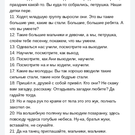
праздник какой-то. Вы куда-то собрались, петрушка. Наши
детки пере.
11
:
Ходят, младшую группу выросли они. Это вы такие
большие уже, какие вы стали. Большие, большие ребята. А
что вы умеете?
12
:
Такие большие мальчики и девочки, а мы, петрушка,
споём тебе песенку, покажем, что мы умеем.
13
:
Одеваться нас учили, посмотрите на выходили.
14
:
Научили, посмотрите, как выход.
15
:
Посмотрите, как Ани выходили, научили.
16
:
Посмотрите на и мы ходили, научили.
17
:
Какие вы молодцы. Вы так хорошо вводили такие
сильные стали, такие ноги бодрые стали.
18
:
Пришёл я, друзей с собой привёл. Кто они? Не скажу
вам загадку, расскажу. Отгадывать загадки любите? Да
гадайте тогда.
19
:
Но и пара рук по краям от тела это это жук, полнать
захотел он.
20
:
На волшебную полянку мы выходим позаранку, здесь
повсюду чудеса голубые небеса. Ну-ка, братья жуки,
вставайте, не скучайте.
21
:
Да на танец приглашайте, мальчики, мальчики.