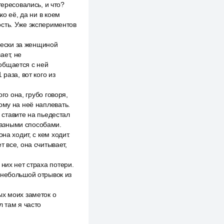
тересовались, и что?
ко её, да ни в коем
ость. Уже экспериментов
ячески за женщиной
ает, не
 общается с ней
 раза, вот кого из
го она, грубо говоря,
рому на неё наплевать.
у ставите на пьедестал
 разными способами.
на ходит, с кем ходит.
 все, она считывает,
них нет страха потери.
 небольшой отрывок из
ых моих заметок о
л там я часто