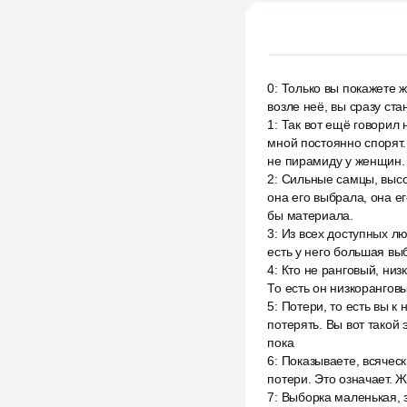
0
:
Только вы покажете ж
возле неё, вы сразу ст
1
:
Так вот ещё говорил
мной постоянно спорят.
не пирамиду у женщин.
2
:
Сильные самцы, высо
она его выбрала, она е
бы материала.
3
:
Из всех доступных лю
есть у него большая выбо
4
:
Кто не ранговый, низ
То есть он низкорангов
5
:
Потери, то есть вы к 
потерять. Вы вот такой
пока
6
:
Показываете, всяческ
потери. Это означает. Ж
7
:
Выборка маленькая, з