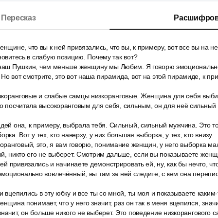
Пересказ
Расшифров
енщине, что вы к ней привязались, что вы, к примеру, вот все вы на н
ановитесь в слабую позицию. Почему так вот?
 наш Пушкин, чем меньше женщину мы Любим. Я говорю эмоционально
 Но вот смотрите, это вот наша пирамида, вот на этой пирамиде, к пр
коранговые и слабые самцы низкоранговые. Женщина для себя выбир
го посчитала высокоранговым для себя, сильным, он для неё сильный и
дей она, к примеру, выбрала тебя. Сильный, сильный мужчина. Это тот
рка. Вот у тех, кто наверху, у них большая выборка, у тех, кто внизу.
коранговый, это, я вам говорю, понимание женщин, у него выборка мал
ый, никто его не выберет. Смотрим дальше, если вы показываете женщ
ней привязались и начинаете демонстрировать ей, ну, как бы нечто, чт
 эмоционально вовлечённый, вы там за ней следите, с кем она перепис
и вцепились в эту юбку и все ты со мной, ты моя и показываете каким
енщина понимает, что у него значит, раз он так в меня вцепился, значи
начит, он больше никого не выберет. Это поведение низкорангового с