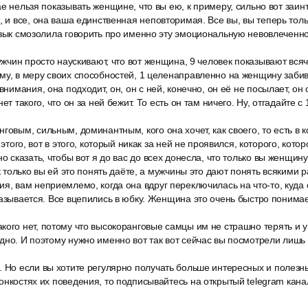
ае нельзя показывать женщине, что вы ею, к примеру, сильно вот заин
, и все, она ваша единственная неповторимая. Все вы, вы теперь толь
язык смозолила говорить про именно эту эмоциональную невовлеченн
мужчин просто наускивают, что вот женщина, 9 человек показывают вс
му, в меру своих способностей, 1 целенаправленно на женщину забив
 внимания, она подходит, он, он с ней, конечно, он её не посылает, он
ет такого, что он за ней бежит. То есть он там ничего. Ну, отгадайте с 1
овым, сильным, доминантным, кого она хочет, как своего, то есть в ко
 этого, вот в этого, который никак за ней не проявился, которого, кото
но сказать, чтобы вот я до вас до всех донесла, что только вы женщин
ак только вы ей это понять даёте, а мужчины это дают понять всякими
я, вам неприемлемо, когда она вдруг переключилась на что-то, куда о
называется. Все вцепились в юбку. Женщина это очень быстро понимает
ого нет, потому что высокоранговые самцы им не страшно терять и у 
дно. И поэтому нужно именно вот так вот сейчас вы посмотрели лишь
. Но если вы хотите регулярно получать больше интересных и полезн
онкостях их поведения, то подписывайтесь на открытый telegram кана