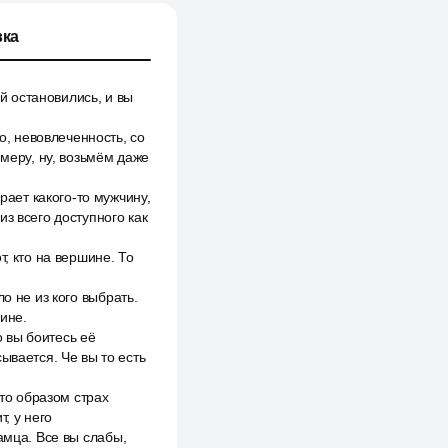
ка
ей остановились, и вы
, невовлеченность, со
имеру, ну, возьмём даже
ает какого-то мужчину,
з всего доступного как
, кто на вершине. То
о не из кого выбрать.
ине.
о вы боитесь её
ывается. Че вы то есть
-то образом страх
т, у него
амца. Все вы слабы,