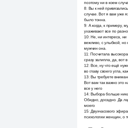
поэтому ни в коем случ
8
:
Вы к ней привязались
случае. Вот я вам уже 
было тонна.
9
:
А когда, к примеру, 
ухаживают все по разно
10
:
Не, ни интереса, ни
вежливо, с улыбкой, но н
мужчин она.
11
:
Посчитала высокоранг
сразу залипла, да, вот в
12
:
Все, ну что ещё нуж
во главу своего угла, к
13
:
Вы требуете внимани
Вот вам так важно это 
все у него
14
:
Выбора больше никак
Обидно, досадно. Да ла
моего
15
:
Двухчасового эфира
психологии женщин, о т