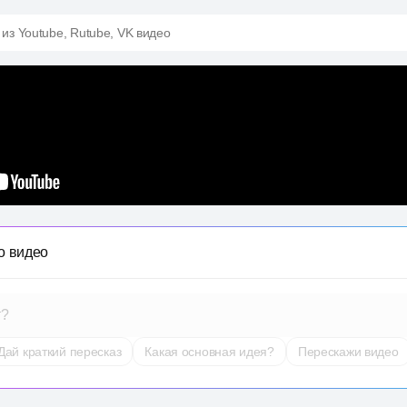
 из Youtube, Rutube, VK видео
о видео
т?
Дай краткий пересказ
Какая основная идея?
Перескажи видео