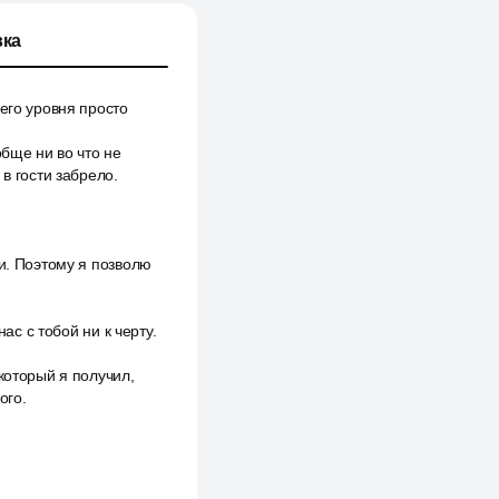
ка
его уровня просто
обще ни во что не
в гости забрело.
и. Поэтому я позволю
ас с тобой ни к черту.
который я получил,
ого.