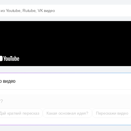
 из Youtube, Rutube, VK видео
о видео
т?
Дай краткий пересказ
Какая основная идея?
Перескажи видео