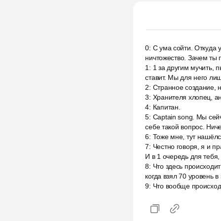
0
:
С ума сойти. Откуда 
ничтожество. Зачем ты 
1
:
1 за другим мучить, 
ставит. Мы для него лиш
2
:
Странное создание, н
3
:
Хранителя хлопец, а
4
:
Капитан.
5
:
Captain song. Мы сей
себе такой вопрос. Нич
6
:
Тоже мне, тут нашёлс
7
:
Честно говоря, я и пр
И в 1 очередь для тебя,
8
:
Что здесь происходит
когда взял 70 уровень 
9
:
Что вообще происходи