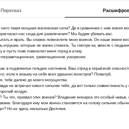
Пересказ
Расшифров
у него такая мощная магическая сила? Да в сравнении с ним магия мо
пригласил нас сюда для развлечения? Мы будем убивать вас.
пытать и жрать. Вы славно повеселите моих воинов. Он наши жизни во
ь игрушки, которые не жалко сломать. Ты смотри-ка, вместе с людьми 
у и пусть тоже повеселит меня отряд в атаку.
нтигравитационная, гравитационное ускорение.
час в подземелье гильдии охотников. Ваш отряд в серьёзной опасност
его, если я возьму на себя всех здешних монстров? Пожалуй,
я, тебе далеко до моего могущества.
авда не встречал никого сильнее тебя, да вот только совместимость у н
 орочий колдун.
? Ты что, призвал этих воинов? Владение монарха это особый навык, 
в замке. Благодаря ему мои воины становятся на голову сильнее обычн
т? Но их здесь несколько Десятков.