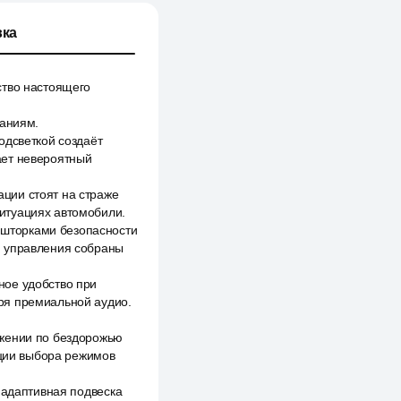
ка
ство настоящего
таниям.
одсветкой создаёт
ает невероятный
ции стоят на страже
итуациях автомобили.
шторками безопасности
и управления собраны
ное удобство при
ря премиальной аудио.
ижении по бездорожью
кции выбора режимов
 адаптивная подвеска