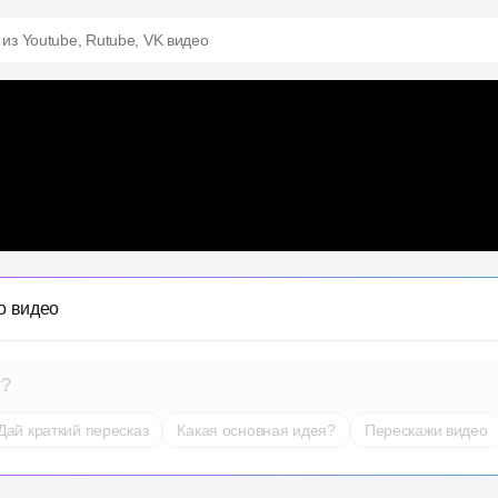
 из Youtube, Rutube, VK видео
о видео
т?
Дай краткий пересказ
Какая основная идея?
Перескажи видео