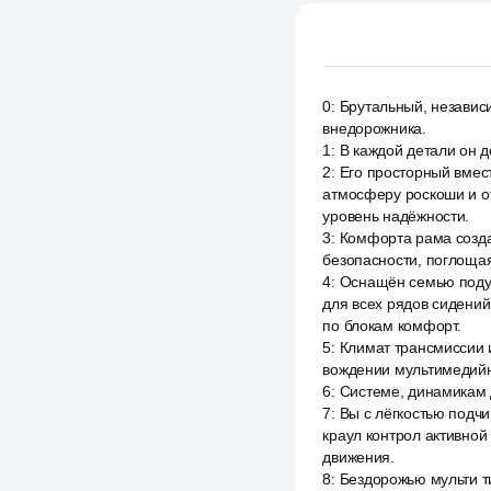
0
:
Брутальный, независ
внедорожника.
1
:
В каждой детали он д
2
:
Его просторный вмес
атмосферу роскоши и о
уровень надёжности.
3
:
Комфорта рама созда
безопасности, поглоща
4
:
Оснащён семью поду
для всех рядов сидени
по блокам комфорт.
5
:
Климат трансмиссии 
вождении мультимедийн
6
:
Системе, динамикам 
7
:
Вы с лёгкостью подч
краул контрол активной
движения.
8
:
Бездорожью мульти ти