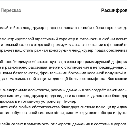
Пересказ
Расшифров
имый тойота ленд крузер прада воплощает в своём образе превосход
емонстрирует свой агрессивный характер и готовность к любым испы
тительный салон с отделкой премиум класса в сочетании с фоновой п
тражает ваш стиль рамная конструкция ленд крузер прада обеспечив
ёт необходимую жёсткость кузова, а зоны программируемой деформа
я и равномерно рассеивая энергию столкновения в непредвиденных с
шками безопасности, фронтальными боковыми коленной подушкой и 
й, для максимальной защиты, для ещё большего комфорта. Все кнопк
и внедорожные ассистенты, режимы движения это создаёт максималь
ую систему ленд крузер прада видно и слышно издалека все благода
джибиэль и головному устройству. Пионер
ините себе любые обстоятельства благодаря системе помощи при дв
 антипробуксовочной системе atr си, системе кругового обзора и фун
рейн селект в зависимости от скорости движения и состояния дороги