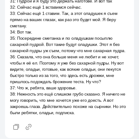
31
:
Пудрой и я буду это держать наготове. И вот так
32
:
Сейчас ещё 1 вставимся сейчас.
33
:
Сейчас ещё 1 ставим. Так, а этот оладушек я съем
прямо на ваших глазах, как раз это будет мой. Я беру
сметану.
34
:
Вот так.
35
:
Посередине сметанка и по оладушкам посыплю
сахарной пудрой. Вот такие будут оладушки. Этот я без
сахарной пудры уж съем, потому что мне сахарная пудра.
36
:
Сказала, что она больше меня не любит и не хочет,
чтобы я её ел. Поэтому я уже без сахарной пудры. Ну вот
видите, оладьи, готовые, как всякие оладьи, они пекутся
быстро только из за того, что здесь есть дрожжи, мне
пришлось подождать брожение теста. Ну что?
37
:
Что ж, ребята, ваше здоровье.
38
:
Нежность это ещё слишком грубо сказано. Я ничего не
могу говорить, что мне хочется уже его доесть. А вот
закроешь глаза. Действительно похоже на сырники. Но это
были ребятки, оладьи, подписка.