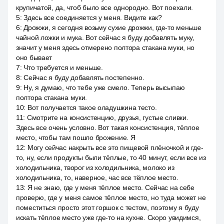
крупичатой, да, чтоб было все однородно. Вот поехали.
5
:
Здесь все соединяется у меня. Видите как?
6
:
Дрожжи, я сегодня возьму сухие дрожжи, где-то меньше
чайной ложки и мука. Вот сейчас я буду добавлять муку,
значит у меня здесь отмерено полтора стакана муки, но
оно бывает
7
:
Что требуется и меньше.
8
:
Сейчас я буду добавлять постепенно.
9
:
Ну, я думаю, что тебе уже смело. Теперь высыпаю
полтора стакана муки.
10
:
Вот получается такое оладушкина тесто.
11
:
Смотрите на консистенцию, друзья, густые сливки.
Здесь все очень условно. Вот такая консистенция, тёплое
место, чтобы там пошло брожение. Я
12
:
Могу сейчас накрыть все это пищевой плёночкой и где-
то, ну, если продукты были тёплые, то 40 минут, если все из
холодильника, творог из холодильника, молоко из
холодильника, то, наверное, час все тёплое место.
13
:
Я не знаю, где у меня тёплое место. Сейчас на себе
проверю, где у меня самое тёплое место, но туда может не
поместиться просто этот горшок с тестом, поэтому я буду
искать тёплое место уже где-то на кухне. Скоро увидимся,