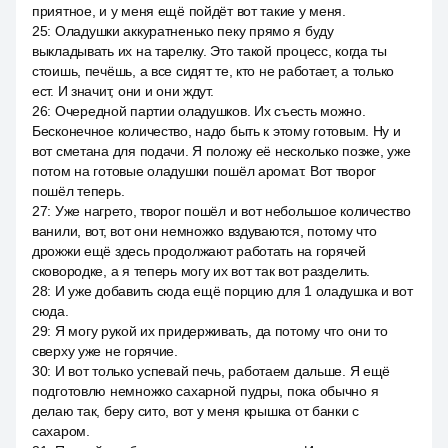
приятное, и у меня ещё пойдёт вот такие у меня.
25
:
Оладушки аккуратненько пеку прямо я буду
выкладывать их на тарелку. Это такой процесс, когда ты
стоишь, печёшь, а все сидят те, кто не работает, а только
ест. И значит, они и они ждут.
26
:
Очередной партии оладушков. Их съесть можно.
Бесконечное количество, надо быть к этому готовым. Ну и
вот сметана для подачи. Я положу её несколько позже, уже
потом на готовые оладушки пошёл аромат. Вот творог
пошёл теперь.
27
:
Уже нагрето, творог пошёл и вот небольшое количество
ванили, вот, вот они немножко вздуваются, потому что
дрожжи ещё здесь продолжают работать на горячей
сковородке, а я теперь могу их вот так вот разделить.
28
:
И уже добавить сюда ещё порцию для 1 оладушка и вот
сюда.
29
:
Я могу рукой их придерживать, да потому что они то
сверху уже не горячие.
30
:
И вот только успевай печь, работаем дальше. Я ещё
подготовлю немножко сахарной пудры, пока обычно я
делаю так, беру сито, вот у меня крышка от банки с
сахаром.