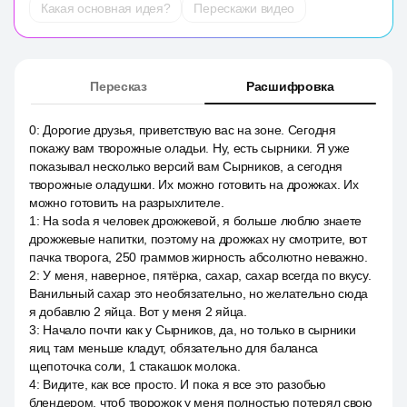
Какая основная идея?
Перескажи видео
Пересказ
Расшифровка
0
:
Дорогие друзья, приветствую вас на зоне. Сегодня
покажу вам творожные оладьи. Ну, есть сырники. Я уже
показывал несколько версий вам Сырников, а сегодня
творожные оладушки. Их можно готовить на дрожжах. Их
можно готовить на разрыхлителе.
1
:
На soda я человек дрожжевой, я больше люблю знаете
дрожжевые напитки, поэтому на дрожжах ну смотрите, вот
пачка творога, 250 граммов жирность абсолютно неважно.
2
:
У меня, наверное, пятёрка, сахар, сахар всегда по вкусу.
Ванильный сахар это необязательно, но желательно сюда
я добавлю 2 яйца. Вот у меня 2 яйца.
3
:
Начало почти как у Сырников, да, но только в сырники
яиц там меньше кладут, обязательно для баланса
щепоточка соли, 1 стакашок молока.
4
:
Видите, как все просто. И пока я все это разобью
блендером, чтоб творожок у меня полностью потерял свою