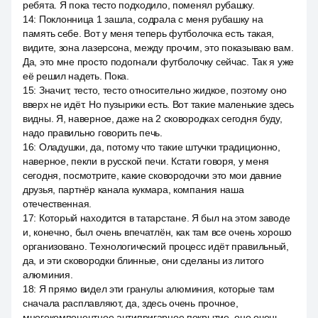
ребята. Я пока тесто подходило, поменял рубашку.
14
:
Поклонница 1 зашла, содрала с меня рубашку на
память себе. Вот у меня теперь футболочка есть такая,
видите, зона лазерсона, между прочим, это показываю вам.
Да, это мне просто подогнали футболочку сейчас. Так я уже
её решил надеть. Пока.
15
:
Значит, тесто, тесто относительно жидкое, поэтому оно
вверх не идёт. Но пузырики есть. Вот такие маленькие здесь
видны. Я, наверное, даже на 2 сковородках сегодня буду,
надо правильно говорить печь.
16
:
Оладушки, да, потому что такие штучки традиционно,
наверное, пекли в русской печи. Кстати говоря, у меня
сегодня, посмотрите, какие сковородочки это мои давние
друзья, партнёр канала кукмара, компания наша
отечественная.
17
:
Который находится в татарстане. Я был на этом заводе
и, конечно, был очень впечатлён, как там все очень хорошо
организовано. Технологический процесс идёт правильный,
да, и эти сковородки блинные, они сделаны из литого
алюминия.
18
:
Я прямо видел эти гранулы алюминия, которые там
сначала расплавляют, да, здесь очень прочное,
многокомпонентное антипригарное покрытие, оно очень