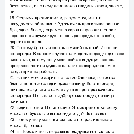
безопасное, и по нему даже можно вводить такими, знаете,
не
19
:
Острыми предметами и, разумеется, мыть в
посудомоечной машине. Здесь очень правильное ровное
Дно, здесь Дно одновременно хорошо проводит тепло и
хорошо его аккумулирует, то есть распределяет в себе,
держит это тепло.
20
:
Поэтому Дно отличное, алюминий толстый. И вот эти
сковородки. В данном случае эта модель подходит для всех
видов плит, потому что у меня сейчас индукция, вот она
прекрасно ловит индукцию на таких сковородочках мне
всегда приятно работать.
21
:
На них можно жарить не только блинчики, не только
блины, не только оладьи, даже яичницу. Кстати говоря,
яичница глазунья это самая лучшая проверка качества
сковородки. Вот так вот ты дёрнул сковородку, яичница
начинает
22
:
Ездить по ней. Вот это кайф. Я, смотрите, я капельку
масла вот буквально вы же видите, да? Вот так вот.
23
:
Потому что у меня в этом тесте нет растительного
масла. Да, ложка.
24
:
E. Поехали печь творожные оладушки вот так тесто