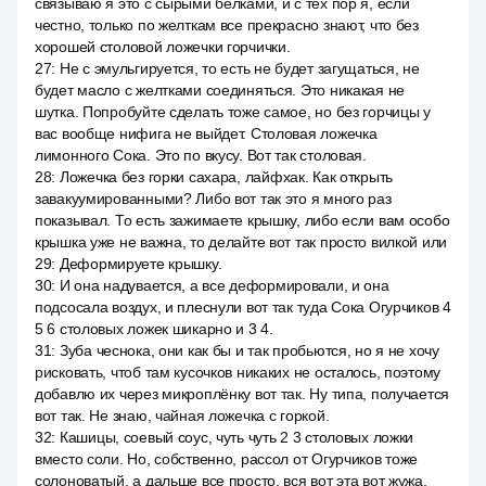
связываю я это с сырыми белками, и с тех пор я, если
честно, только по желткам все прекрасно знают, что без
хорошей столовой ложечки горчички.
27
:
Не с эмульгируется, то есть не будет загущаться, не
будет масло с желтками соединяться. Это никакая не
шутка. Попробуйте сделать тоже самое, но без горчицы у
вас вообще нифига не выйдет. Столовая ложечка
лимонного Сока. Это по вкусу. Вот так столовая.
28
:
Ложечка без горки сахара, лайфхак. Как открыть
завакуумированными? Либо вот так это я много раз
показывал. То есть зажимаете крышку, либо если вам особо
крышка уже не важна, то делайте вот так просто вилкой или
29
:
Деформируете крышку.
30
:
И она надувается, а все деформировали, и она
подсосала воздух, и плеснули вот так туда Сока Огурчиков 4
5 6 столовых ложек шикарно и 3 4.
31
:
Зуба чеснока, они как бы и так пробьются, но я не хочу
рисковать, чтоб там кусочков никаких не осталось, поэтому
добавлю их через микроплёнку вот так. Ну типа, получается
вот так. Не знаю, чайная ложечка с горкой.
32
:
Кашицы, соевый соус, чуть чуть 2 3 столовых ложки
вместо соли. Но, собственно, рассол от Огурчиков тоже
солоноватый, а дальше все просто, вся вот эта вот жужа,