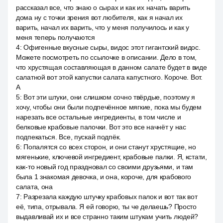
рассказал все, что знаю о сырах и как их начать варить
дома ну с точки зрения вот любителя, как я начал их
варить, начал их варить, что у меня получилось и как у
меня теперь получаются
4
:
Офигенные вкусные сыры, видос этот гигантский видос.
Можете посмотреть по ссылочке в описании. Дело в том,
что хрустящая составляющая в данном салате будет в виде
салатной вот этой капустки салата капустного. Короче. Вот.
А
5
:
Вот эти штуки, они слишком сочно твёрдые, поэтому я
хочу, чтобы они были подпечённое мягкие, пока мы будем
нарезать все остальные ингредиенты, в том числе и
белковые крабовые палочки. Вот это все начнёт у нас
подпекаться. Все, пускай подпёк.
6
:
Попалятся со всех сторон, и они станут хрустящие, но
мягенькие, ключевой ингредиент, крабовые палки. Я, кстати,
как-то новый год праздновал со своими друзьями, и там
была 1 знакомая девочка, и она, короче, для крабового
салата, она
7
:
Разрезала каждую штучку крабовых палок и вот так вот
её, типа, отрывала. Я ей говорю, ты че делаешь? Просто
выдавливай их и все странно таким штукам учить людей?