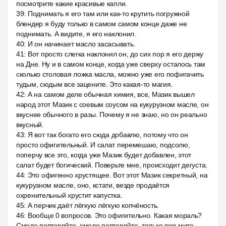
посмотрите какие красивые капли.
39
:
Поднимать я его там или как-то крутить погружной
блендер я буду только в самом самом конце даже не
поднимать. А видите, я его наклонил.
40
:
И он начинает масло засасывать.
41
:
Вот просто слегка наклонил он, до сих пор я его держу
на Дне. Ну и в самом конце, когда уже сверху осталось там
сколько столовая ложка масла, можно уже его пофигачить
тудым, сюдым все зацените. Это какая-то магия.
42
:
А на самом деле обычная химия, все, Мазик вышел
народ этот Мазик с соевым соусом на кукурузном масле, он
вкуснее обычного в разы. Почему я не знаю, но он реально
вкусный.
43
:
Я вот так богато его сюда добавлю, потому что он
просто офигительный. И салат перемешаю, подсолю,
поперчу все это, когда уже Мазик будет добавлен, этот
салат будет богический. Поверьте мне, происходит дегуста.
44
:
Это офигенно хрустящее. Вот этот Мазик секретный, на
кукурузном масле, оно, кстати, везде продаётся
охренительный хрустит капустка.
45
:
А перчик даёт лёгкую лёгкую копчёность.
46
:
Вообще 0 вопросов. Это офигительно. Какая мораль?
Смело повторяйте, смело повторяйте, только возьмите