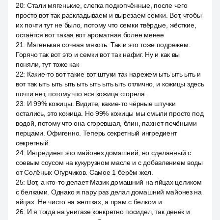
20
:
Стали мягенькие, слегка подкопчённые, после чего
просто вот так раскладываем и вырезаем семки. Вот, чтобы
их почти тут не было, потому что семки твёрдые, жёсткие,
остаётся вот такая вот ароматная более менее
21
:
Мягенькая сочная мякоть. Так и это тоже подрежем.
Горячо так вот это и семки вот так нафиг. Ну и как вы
поняли, тут тоже как
22
:
Какие-то вот такие вот штуки так нарежем ыть ыть ыть и
вот так ыть ыть ыть ыть ыть ыть ыть отлично, и кожицы здесь
почти нет, потому что вся кожица сгорела.
23
:
И 99% кожицы. Видите, какие-то чёрные штучки
остались, это кожица. Но 99% кожицы мы смыли просто под
водой, потому что она сгоревшая, блин, пахнет печёными
перцами. Офигенно. Теперь секретный ингредиент
секретный.
24
:
Ингредиент это майонез домашний, но сделанный с
соевым соусом на кукурузном масле и с добавлением воды
от Солёных Огурчиков. Самое 1 берём жел.
25
:
Вот, а кто-то делает Мазик домашний на яйцах целиком
с белками. Однако я пару раз делал домашний майонез на
яйцах. Не чисто на желтках, а прям с белком и
26
:
И я тогда на унитазе конкретно посидел, так денёк и