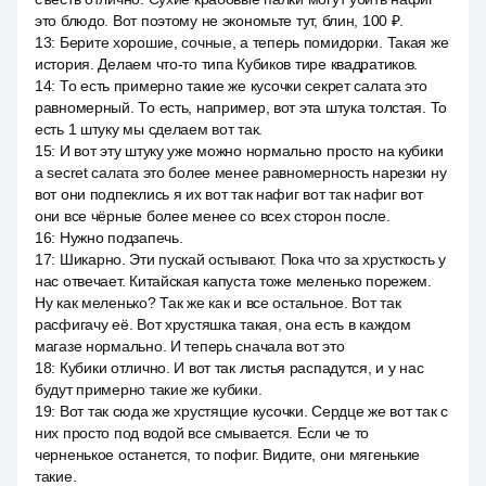
это блюдо. Вот поэтому не экономьте тут, блин, 100 ₽.
13
:
Берите хорошие, сочные, а теперь помидорки. Такая же
история. Делаем что-то типа Кубиков тире квадратиков.
14
:
То есть примерно такие же кусочки секрет салата это
равномерный. То есть, например, вот эта штука толстая. То
есть 1 штуку мы сделаем вот так.
15
:
И вот эту штуку уже можно нормально просто на кубики
a secret салата это более менее равномерность нарезки ну
вот они подпеклись я их вот так нафиг вот так нафиг вот
они все чёрные более менее со всех сторон после.
16
:
Нужно подзапечь.
17
:
Шикарно. Эти пускай остывают. Пока что за хрусткость у
нас отвечает. Китайская капуста тоже меленько порежем.
Ну как меленько? Так же как и все остальное. Вот так
расфигачу её. Вот хрустяшка такая, она есть в каждом
магазе нормально. И теперь сначала вот это
18
:
Кубики отлично. И вот так листья распадутся, и у нас
будут примерно такие же кубики.
19
:
Вот так сюда же хрустящие кусочки. Сердце же вот так с
них просто под водой все смывается. Если че то
черненькое останется, то пофиг. Видите, они мягенькие
такие.