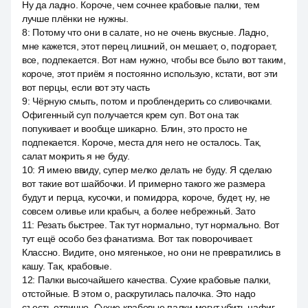
Ну да ладно. Короче, чем сочнее крабовые палки, тем
лучше плёнки не нужны.
8
:
Потому что они в салате, но не очень вкусные. Ладно,
мне кажется, этот перец лишний, он мешает, о, подгорает,
все, подпекается. Вот нам нужно, чтобы все было вот таким,
короче, этот приём я постоянно использую, кстати, вот эти
вот перцы, если вот эту часть
9
:
Чёрную смыть, потом и проблендерить со сливочками.
Офигенный суп получается крем суп. Вот она так
попукивает и вообще шикарно. Блин, это просто не
подпекается. Короче, места для него не осталось. Так,
салат мокрить я не буду.
10
:
Я имею ввиду, супер мелко делать не буду. Я сделаю
вот такие вот шайбочки. И примерно такого же размера
будут и перца, кусочки, и помидора, короче, будет, ну, не
совсем оливье или крабыч, а более небрежный. Зато
11
:
Резать быстрее. Так тут нормально, тут нормально. Вот
тут ещё особо без фанатизма. Вот так поворочивает.
Классно. Видите, оно мягенькое, но они не превратились в
кашу. Так, крабовые.
12
:
Палки высочайшего качества. Сухие крабовые палки,
отстойные. В этом о, раскрутилась палочка. Это надо
съесть отлично. Сухие крабовые палки могут убить нафиг