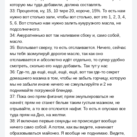
которую мы туда добавили, должна составлять
33
:
Процентов, ну, 15, 10 тире 20, короче, 15%. То есть нам
нужно вот столько зали, чтобы вот столько, вот это 1, 2, 3, 4,
5, 6. Вот столько нам нужно залить кукурузного масла, не
подсолнечного.
34
:
Аккуратненько вот так наливаем сбоку и, само собой,
масло.
35
:
Всплывает сверху, то есть отслаивается. Ничего, сейчас
мы тебя заэмулируй дорогое масло, так как оно
отслаивается и абсолютно идёт отдельно, то супер удобно
смотреть, сколько его надо добавить. Так тут у нас
36
:
Где-то, да ещё, ещё, ещё, ещё, вот так где-то секрет
домашнего мазика в том, чтобы не забыть горчицу, которую
мы не забыли иначе ничего не сэмульгируйте и 2 не
поднимайте погружной блендер.
37
:
Пока оно прям фигачит, прям эмульгироваться не
начнёт, прям не станет белым таким густым мазиком, не
отрывайте, а то все отслоится нафиг. То есть я опускаю все
туда прям на Дно, на желтки.
38
:
И включаю первые секунды не происходит вообще
ничего само собой. А потом, как вы видите, начинает
образовываться майонез. Я вообще не поднимаю. Видите,