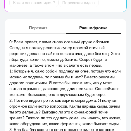
Какая основная идея?
Перескажи видео
Пересказ
Расшифровка
0
:
Всем привет, с вами снова славный друже обломов.
Сегодня я покажу рецептик супер простой изичный
рецептик довольно лайтового салатика, даже без яиц. Хотя
яйца туда, конечно, можно добавить. Секрет будет в
майонезе, а также в том, что в салате есть перцы.
1
:
Которые я, само собой, подпеку на огне, потому что если
можно их подпечь, то почему бы и нет? Вместо рекламы
дорогие подписчики. Я хотел бы напомнить, что у меня
вышло огромное, длиннющее, длиннее часа. Оно сейчас в
монтаже. Возможно, оно и двухчасовым будет огро.
2
:
Полное видео про то, как варить сыры дома. Я получал
огромное количество вопросов. Как ты варишь сыры, зачем
ты это делаешь? Выгодно ли это с финансовой точки
зрения? Тяжело ли это сделать дома, как начать, что нужно,
какое оборудование, какие ферменты, какие бывают сыры.
3
:
Бла бла бла короче я снял огромное видео, в котором