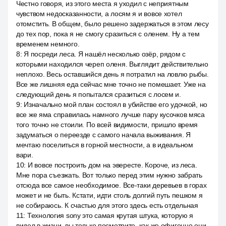
Честно говоря, из этого места я уходил с неприятным
чувством недосказанности, а лосям я и вовсе хотел
отомстить. В общем, было решено задержаться в этом лесу
до тех пор, пока я не смогу сразиться с оленем. Ну а тем
временем немного.
8
:
Я посреди леса. Я нашёл несколько озёр, рядом с
которыми находился череп оленя. Выглядит действительно
неплохо. Весь оставшийся день я потратил на ловлю рыбы.
Все же лишняя еда сейчас мне точно не помешает. Уже на
следующий день я попытался сразиться с лосем и.
9
:
Изначально мой план состоял в убийстве его удочкой, но
все же яма справилась намного лучше пару кусочков мяса
того точно не стоили. По всей видимости, пришло время
задуматься о переезде с самого начала выживания. Я
мечтаю поселиться в горной местности, а в идеальном
вари.
10
:
И вовсе построить дом на эвересте. Короче, из леса.
Мне пора съезжать. Вот только перед этим нужно забрать
отсюда все самое необходимое. Все-таки деревьев в горах
может и не быть. Кстати, идти столь долгий путь пешком я
не собираюсь. К счастью для этого здесь есть отдельная
11
:
Технология sony это самая крутая штука, которую я
видел в жизни, вы только посмотрите, как же офигенно они