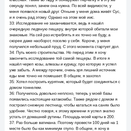
секунду понял, зачем она нужна. По всей видимости, у
меня появился новый друг. Отныне у меня дома живёт Сус,
и я очень рад этому. Однако на этом моё иис.
33
:
Исследование не заканчивается, ведь я нашёл
очередную ледяную пещеру, внутри которой обитали мои
знакомые. На сей раз истреблять я их точно не буду, а
скорее даже наоборот, поселю у себя. Короче, у меня
получился небольшой пруд. С этого момента стартует дол.
34
:
Путь моего строительства. Но перед этим я хочу
закончить исследование той самой пещеры. В итоге я
нашёл череп козы, алмазы и курицу, про которую я успел
уже забыть. А между прочим, очень зря лишний источник
еды мне точно не помешает. В общем, я захотел
35
:
Хотел построить курятник, который будет соединяться с
домом тоннелем.
36
:
Получилось довольно неплохо, теперь у моей базы
появились настоящие катакомбы. Также рядом с домом я
построил снежную лестницу, чтобы кататься на санях было
удобнее. Честно говоря, к этому времени я успел знатно
устать от домашней рутины. Площадь моей карты в 200.
37
:
Раз больше ватикана. Поэтому провести 100 дней на 1
месте было бы как минимум глупо. В общем, я хочу в