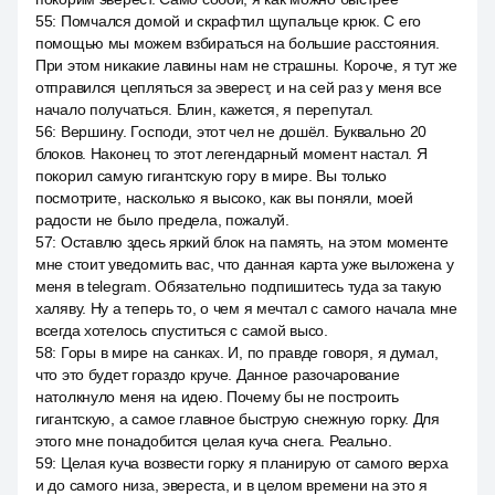
55
:
Помчался домой и скрафтил щупальце крюк. С его
помощью мы можем взбираться на большие расстояния.
При этом никакие лавины нам не страшны. Короче, я тут же
отправился цепляться за эверест, и на сей раз у меня все
начало получаться. Блин, кажется, я перепутал.
56
:
Вершину. Господи, этот чел не дошёл. Буквально 20
блоков. Наконец то этот легендарный момент настал. Я
покорил самую гигантскую гору в мире. Вы только
посмотрите, насколько я высоко, как вы поняли, моей
радости не было предела, пожалуй.
57
:
Оставлю здесь яркий блок на память, на этом моменте
мне стоит уведомить вас, что данная карта уже выложена у
меня в telegram. Обязательно подпишитесь туда за такую
халяву. Ну а теперь то, о чем я мечтал с самого начала мне
всегда хотелось спуститься с самой высо.
58
:
Горы в мире на санках. И, по правде говоря, я думал,
что это будет гораздо круче. Данное разочарование
натолкнуло меня на идею. Почему бы не построить
гигантскую, а самое главное быструю снежную горку. Для
этого мне понадобится целая куча снега. Реально.
59
:
Целая куча возвести горку я планирую от самого верха
и до самого низа, эвереста, и в целом времени на это я