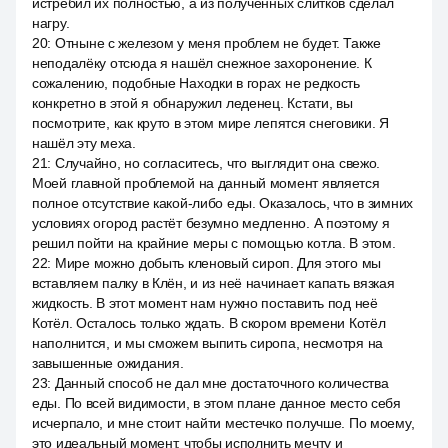
истребил их полностью, а из полученных слитков сделал
нагру.
20
:
Отныне с железом у меня проблем не будет. Также
неподалёку отсюда я нашёл снежное захоронение. К
сожалению, подобные Находки в горах не редкость
конкретно в этой я обнаружил леденец. Кстати, вы
посмотрите, как круто в этом мире лепятся снеговики. Я
нашёл эту меха.
21
:
Случайно, но согласитесь, что выглядит она свежо.
Моей главной проблемой на данный момент является
полное отсутствие какой-либо еды. Оказалось, что в зимних
условиях огород растёт безумно медленно. А поэтому я
решил пойти на крайние меры с помощью котла. В этом.
22
:
Мире можно добыть кленовый сироп. Для этого мы
вставляем палку в Клён, и из неё начинает капать вязкая
жидкость. В этот момент нам нужно поставить под неё
Котёл. Осталось только ждать. В скором времени Котёл
наполнится, и мы сможем выпить сиропа, несмотря на
завышенные ожидания.
23
:
Данный способ не дал мне достаточного количества
еды. По всей видимости, в этом плане данное место себя
исчерпало, и мне стоит найти местечко получше. По моему,
это идеальный момент, чтобы исполнить мечту и