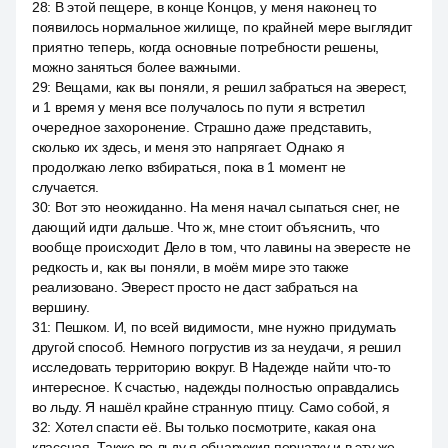
28
:
В этой пещере, в конце Концов, у меня наконец то
появилось нормальное жилище, по крайней мере выглядит
приятно теперь, когда основные потребности решены,
можно заняться более важными.
29
:
Вещами, как вы поняли, я решил забраться на эверест,
и 1 время у меня все получалось по пути я встретил
очередное захоронение. Страшно даже представить,
сколько их здесь, и меня это напрягает. Однако я
продолжаю легко взбираться, пока в 1 момент не
случается.
30
:
Вот это неожиданно. На меня начал сыпаться снег, не
дающий идти дальше. Что ж, мне стоит объяснить, что
вообще происходит. Дело в том, что лавины на эвересте не
редкость и, как вы поняли, в моём мире это также
реализовано. Эверест просто не даст забраться на
вершину.
31
:
Пешком. И, по всей видимости, мне нужно придумать
другой способ. Немного погрустив из за неудачи, я решил
исследовать территорию вокруг. В Надежде найти что-то
интересное. К счастью, надежды полностью оправдались
во льду. Я нашёл крайне странную птицу. Само собой, я
32
:
Хотел спасти её. Вы только посмотрите, какая она
классная. Также во льду я обнаружил перчатку и в эту же