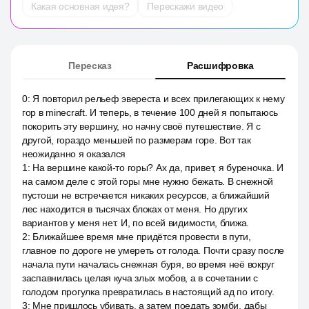
Какая основная идея?
Перескажи видео
Пересказ
Расшифровка
0
:
Я повторил рельеф эвереста и всех прилегающих к нему
гор в minecraft. И теперь, в течение 100 дней я попытаюсь
покорить эту вершину, но начну своё путешествие. Я с
другой, гораздо меньшей по размерам горе. Вот так
неожиданно я оказался
1
:
На вершине какой-то горы? Ах да, привет, я буреночка. И
на самом деле с этой горы мне нужно бежать. В снежной
пустоши не встречается никаких ресурсов, а ближайший
лес находится в тысячах блоках от меня. Но других
вариантов у меня нет. И, по всей видимости, ближа.
2
:
Ближайшее время мне придётся провести в пути,
главное по дороге не умереть от голода. Почти сразу после
начала пути началась снежная буря, во время неё вокруг
заспавнилась целая куча злых мобов, а в сочетании с
голодом прогулка превратилась в настоящий ад по итогу.
3
:
Мне пришлось убивать, а затем поедать зомби, дабы