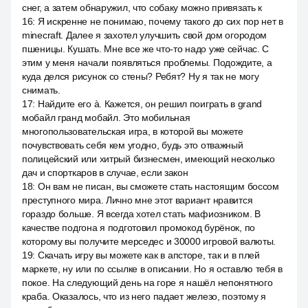
снег, а затем обнаружил, что собаку можно привязать к
16
:
Я искренне не понимаю, почему такого до сих пор нет в
minecraft. Далее я захотел улучшить свой дом огородом
пшеницы. Кушать. Мне все же что-то надо уже сейчас. С
этим у меня начали появляться проблемы. Подождите, а
куда делся рисунок со стены? Ребят? Ну я так не могу
снимать.
17
:
Найдите его à. Кажется, он решил поиграть в grand
мобайл гранд мобайл. Это мобильная
многопользовательская игра, в которой вы можете
почувствовать себя кем угодно, будь это отважный
полицейский или хитрый бизнесмен, имеющий несколько
дач и спорткаров в случае, если закон
18
:
Он вам не писан, вы сможете стать настоящим боссом
преступного мира. Лично мне этот вариант нравится
гораздо больше. Я всегда хотел стать мафиозником. В
качестве подгона я подготовил промокод бурёнок, по
которому вы получите мерседес и 30000 игровой валюты.
19
:
Скачать игру вы можете как в апсторе, так и в плей
маркете, ну или по ссылке в описании. Но я оставлю тебя в
покое. На следующий день на горе я нашёл непонятного
краба. Оказалось, что из него падает железо, поэтому я