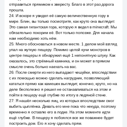
отправиться прямиком к эвересту. Благо в этот раз дорога
прошла.
24
:
И вскоре я увидел её самую величественную гору в
мире. Блин, вы только посмотрите, как круто она выглядит.
Это самая гигантская гора, которую я видел в minecraft. Мы
обязательно покорим её. Вот только попозже. Для начала
нам необходимо хоть нём.
25
:
Много обосноваться в новом месте. 1 делом мой взгляд
упал на жуткую пещеру. Помимо целой кучи монстров в
центре пещеры я обнаружил ещё 1 непонятную штуку. Как
оказалось, это стрёмный камника, и он может в прямом
смысле очень больно наехать на вас.
26
:
После смерти из него выпадают чешуйки, впоследствии
с их помощью можно сделать нагрудник, позволяющий
кататься прямо как камешек выглядит, конечно, круто, но на
деле бесполезно я решил не останавливаться на этом и
пойти в пещеру ещё глубже по итогу в ледяной стене.
27
:
Я нашёл несколько яиц, из которых впоследствии смог
выбить цыплёнка. Девать его мне пока что некуда, поэтому
временно я оставлю его в лодке. На этом моменте идти
ещё глубже. В пещеру я побоялся все же поважнее будет
построить дом. Его я хочу сделать прям.