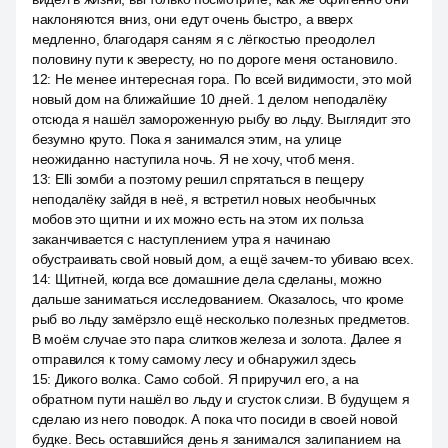
наклоняются вниз, они едут очень быстро, а вверх
медленно, благодаря саням я с лёгкостью преодолел
половину пути к эвересту, но по дороге меня остановило.
12
:
Не менее интересная гора. По всей видимости, это мой
новый дом на ближайшие 10 дней. 1 делом неподалёку
отсюда я нашёл замороженную рыбу во льду. Выглядит это
безумно круто. Пока я занимался этим, на улице
неожиданно наступила ночь. Я не хочу, чтоб меня.
13
:
Elli зомби а поэтому решил спрятаться в пещеру
неподалёку зайдя в неё, я встретил новых необычных
мобов это щитни и их можно есть на этом их польза
заканчивается с наступлением утра я начинаю
обустраивать свой новый дом, а ещё зачем-то убиваю всех.
14
:
Щитней, когда все домашние дела сделаны, можно
дальше заниматься исследованием. Оказалось, что кроме
рыб во льду замёрзло ещё несколько полезных предметов.
В моём случае это пара слитков железа и золота. Далее я
отправился к тому самому лесу и обнаружил здесь
15
:
Дикого волка. Само собой. Я приручил его, а на
обратном пути нашёл во льду и сгусток слизи. В будущем я
сделаю из него поводок. А пока что посиди в своей новой
будке. Весь оставшийся день я занимался залипанием на