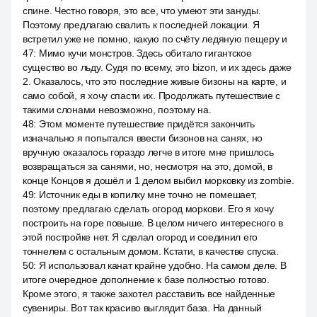
спине. Честно говоря, это все, что умеют эти зануды.
Поэтому предлагаю свалить к последней локации. Я
встретил уже не помню, какую по счёту ледяную пещеру и
47
:
Мимо кучи монстров. Здесь обитало гигантское
существо во льду. Судя по всему, это bizon, и их здесь даже
2. Оказалось, что это последние живые бизоны на карте, и
само собой, я хочу спасти их. Продолжать путешествие с
такими слонами невозможно, поэтому на.
48
:
Этом моменте путешествие придётся закончить
изначально я попытался ввести бизонов на санях, но
вручную оказалось гораздо легче в итоге мне пришлось
возвращаться за санями, но, несмотря на это, домой, в
конце Концов я дошёл и 1 делом выбил морковку из zombie.
49
:
Источник еды в копилку мне точно не помешает,
поэтому предлагаю сделать огород моркови. Его я хочу
построить на горе повыше. В целом ничего интересного в
этой постройке нет. Я сделал огород и соединил его
тоннелем с остальным домом. Кстати, в качестве спуска.
50
:
Я использовал канат крайне удобно. На самом деле. В
итоге очередное дополнение к базе полностью готово.
Кроме этого, я также захотел расставить все найденные
сувениры. Вот так красиво выглядит база. На данный