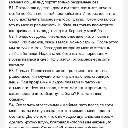
момент общий вид портят только бездомные без
51
:
Предлагаю сделать дом и им тоже, опять же, ничего
особо необычного в этой постройке нет. Интереснее всего
было доставлять бизонов на гору. Кстати, потом оказалось,
что их можно размножать. И, блин, вы только посмотрите,
как прикольно выглядят их дети. Короче, у моей базы.
52
:
Появилось дополнительное ответвление, а позже я
узнал, что бизонов, оказывается, можно стричь. После этого
мы получаем мех, благодаря которому можно утеплить
любые ботинки. Надев такие ботинки, мы перестанем
проваливаться в снег. Получается, от бизонов есть хоть
какая-то
53
:
Польза. После всех этих построек мне захотелось
развеяться, и я случайно наткнулся на очень странную
вещь. Под прозрачным льдом плавали гигантские
осьминоги. Честно говоря, в этот момент я прифигел,
какого фига они вообще тут забыли? К сожалению,
осьминог.
54
:
Оказались агрессивными мобами, зато после смерти
мне выпали их щупальца, и в этот момент меня просто
осенило. Дело в том, что с помощью щупалец мы можем
сделать крутую штуку, благодаря которой мы наконец то
покорим эверест. Само собой, я как можно быстрее