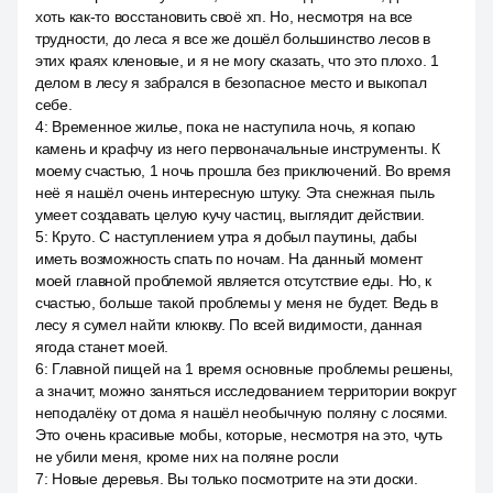
хоть как-то восстановить своё хп. Но, несмотря на все
трудности, до леса я все же дошёл большинство лесов в
этих краях кленовые, и я не могу сказать, что это плохо. 1
делом в лесу я забрался в безопасное место и выкопал
себе.
4
:
Временное жилье, пока не наступила ночь, я копаю
камень и крафчу из него первоначальные инструменты. К
моему счастью, 1 ночь прошла без приключений. Во время
неё я нашёл очень интересную штуку. Эта снежная пыль
умеет создавать целую кучу частиц, выглядит действии.
5
:
Круто. С наступлением утра я добыл паутины, дабы
иметь возможность спать по ночам. На данный момент
моей главной проблемой является отсутствие еды. Но, к
счастью, больше такой проблемы у меня не будет. Ведь в
лесу я сумел найти клюкву. По всей видимости, данная
ягода станет моей.
6
:
Главной пищей на 1 время основные проблемы решены,
а значит, можно заняться исследованием территории вокруг
неподалёку от дома я нашёл необычную поляну с лосями.
Это очень красивые мобы, которые, несмотря на это, чуть
не убили меня, кроме них на поляне росли
7
:
Новые деревья. Вы только посмотрите на эти доски.