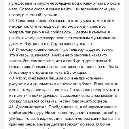
путешествие и спустя небольшую подготовку отправляюсь в
него. Совсем скоро я сумел найти 1 интересную локацию
посреди снежной пустыни.
38
:
Полагался ледяной каньон, и я хочу узнать, что в нём
находится. Очень надеюсь, что это рыхлый снег, ибо
умирать так рано я не собираюсь. 1 делом в каньоне я
нашёл очередное захоронение со снежным музыкальным
диском. Внутри него я Иду по каньону дальше.
39
:
И нахожу крайне необычную пещеру. Судя по всему,
это янтарь, и, кажется, внутри него закопана какая-то
лампа. Это самое яркое, что я вообще видел в жизни. К
сожалению, больше ничего интересного в каньоне не было.
А поэтому я отправился искать 2 локацию.
40
:
Что ж, очередная пещера с очень прикольными
рисунками и динамитными снежками в бочке. Я понятия не
имею, откуда они здесь взялись. Предлагаю вычеркнуть это
из памяти и пойти дальше. К сожалению, на этом моменте
собаку придётся оставить, честно говоря, атмосфера.
41
:
Довольно жуткая. Пройдя дальше, я обнаружил крайне
стрёмную Находку. На меня неожиданно выскочил какой-то
убийца. По всей видимости, я нашёл логово каннибалов. По
крайней мере, мелкие детали говорят об этом. В бочке