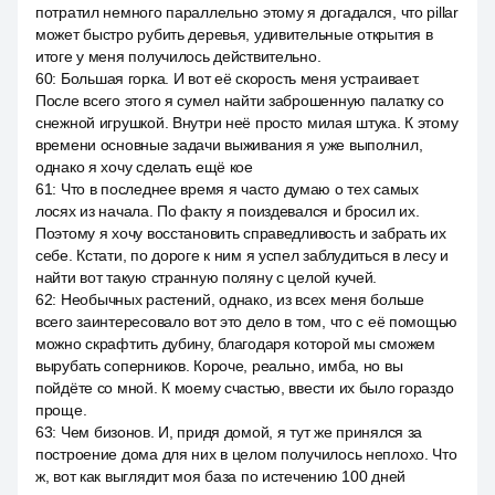
потратил немного параллельно этому я догадался, что pillar
может быстро рубить деревья, удивительные открытия в
итоге у меня получилось действительно.
60
:
Большая горка. И вот её скорость меня устраивает.
После всего этого я сумел найти заброшенную палатку со
снежной игрушкой. Внутри неё просто милая штука. К этому
времени основные задачи выживания я уже выполнил,
однако я хочу сделать ещё кое
61
:
Что в последнее время я часто думаю о тех самых
лосях из начала. По факту я поиздевался и бросил их.
Поэтому я хочу восстановить справедливость и забрать их
себе. Кстати, по дороге к ним я успел заблудиться в лесу и
найти вот такую странную поляну с целой кучей.
62
:
Необычных растений, однако, из всех меня больше
всего заинтересовало вот это дело в том, что с её помощью
можно скрафтить дубину, благодаря которой мы сможем
вырубать соперников. Короче, реально, имба, но вы
пойдёте со мной. К моему счастью, ввести их было гораздо
проще.
63
:
Чем бизонов. И, придя домой, я тут же принялся за
построение дома для них в целом получилось неплохо. Что
ж, вот как выглядит моя база по истечению 100 дней