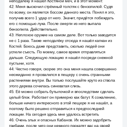
неподалёку я нашёл Костяной меч, и в этот момент.
42
:
Меня выскочил стрёмный толстяк с бензопилой. Судя
по всему, он является боссом данного места. Понял я это,
получив всего 1 удар от него. Значит, придётся побеждать
его с помощью лука. После смерти из него выпала
бензопила. Действительно.
43
:
Неплохое оружие на самом деле. Вот только заводится
не с 1 раза. Также неподалёку отсюда я нашёл капкан из
Костей. Боюсь даже представить, сколько людей они
успели съесть. По моему, самое время отправляться
дальше. Следующую локацию я нашёл посреди снежной
пустыни, хотя.
44
:
Честно говоря, скорее это она меня нашла совершенно
неожиданно я провалился в пещеру с очень странными
растениями внутри. Вы только послушайте круто из ствола
этого дерева сочилась синеватая слизь.
45
:
Её можно собрать бутылочкой и впоследствии сделать
целый блок. Работает он примерно как батут. К сожалению,
больше ничего интересного в этой пещере я не нашёл, а
поэтому было решено отправиться к предпоследней
локации. На сегодня здесь мне удалось встретить
46
:
Очень злых и опасных Кабанов. Их можно задобрить
грибами, после чего они немного прокатят вас на своей