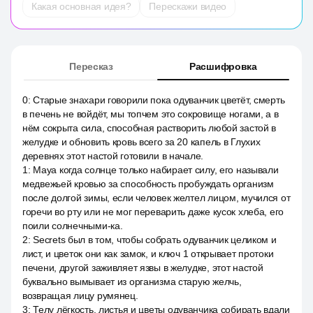
Какая основная идея?
Перескажи видео
Пересказ
Расшифровка
0
:
Старые знахари говорили пока одуванчик цветёт, смерть
в печень не войдёт, мы топчем это сокровище ногами, а в
нём сокрыта сила, способная растворить любой застой в
желудке и обновить кровь всего за 20 капель в Глухих
деревнях этот настой готовили в начале.
1
:
Maya когда солнце только набирает силу, его называли
медвежьей кровью за способность пробуждать организм
после долгой зимы, если человек желтел лицом, мучился от
горечи во рту или не мог переварить даже кусок хлеба, его
поили солнечными-ка.
2
:
Secrets был в том, чтобы собрать одуванчик целиком и
лист, и цветок они как замок, и ключ 1 открывает протоки
печени, другой заживляет язвы в желудке, этот настой
буквально вымывает из организма старую желчь,
возвращая лицу румянец.
3
:
Телу лёгкость, листья и цветы одуванчика собирать вдали