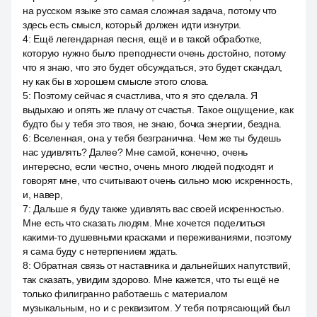
на русском языке это самая сложная задача, потому что
здесь есть смысл, который должен идти изнутри.
4
:
Ещё легендарная песня, ещё и в такой обработке,
которую нужно было преподнести очень достойно, потому
что я знаю, что это будет обсуждаться, это будет скандал,
ну как бы в хорошем смысле этого слова.
5
:
Поэтому сейчас я счастлива, что я это сделала. Я
выдыхаю и опять же плачу от счастья. Такое ощущение, как
будто бы у тебя это твоя, не знаю, бочка энергии, бездна.
6
:
Вселенная, она у тебя безгранична. Чем же ты будешь
нас удивлять? Далее? Мне самой, конечно, очень
интересно, если честно, очень много людей подходят и
говорят мне, что считывают очень сильно мою искренность,
и, навер,
7
:
Дальше я буду также удивлять вас своей искренностью.
Мне есть что сказать людям. Мне хочется поделиться
какими-то душевными красками и переживаниями, поэтому
я сама буду с нетерпением ждать.
8
:
Обратная связь от наставника и дальнейших напутствий,
так сказать, увидим здорово. Мне кажется, что ты ещё не
только филигранно работаешь с материалом
музыкальным, но и с реквизитом. У тебя потрясающий был