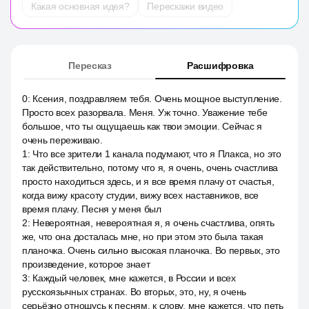
Какая основная идея?
Перескажи видео
Пересказ
Расшифровка
0
:
Ксения, поздравляем тебя. Очень мощное выступление.
Просто всех разорвала. Меня. Уж точно. Уважение тебе
большое, что ты ощущаешь как твои эмоции. Сейчас я
очень переживаю.
1
:
Что все зрители 1 канала подумают, что я Плакса, но это
так действительно, потому что я, я очень, очень счастлива
просто находиться здесь, и я все время плачу от счастья,
когда вижу красоту студии, вижу всех наставников, все
время плачу. Песня у меня был
2
:
Невероятная, невероятная я, я очень счастлива, опять
же, что она досталась мне, но при этом это была такая
планочка. Очень сильно высокая планочка. Во первых, это
произведение, которое знает
3
:
Каждый человек, мне кажется, в России и всех
русскоязычных странах. Во вторых, это, ну, я очень
серьёзно отношусь к песням, к слову, мне кажется, что петь