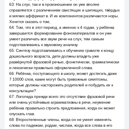
63
:
На слух, так и в произношении он уже вполне
справляется с различением свистящих и шипящих, твёрдых
и мягких аффрикат в. И их компонентов различаются норы.
Хочется сказать о том,
64
:
Том, что в этот период, а именно к 4 годам, у ребёнка
завершается формирование фономатериалов и он уже
умеет различать все звуки речи на слух, тем самым
подготавливаясь к звуковому анализу.
65
:
Синтезу подготавливаясь к обучению грамоте к концу
дошкольного возраста, дети должны владеть уже
развёрнутой фразовой речью, фонетически, грамматически
и лексически правильно оформленной слова.
66
:
Ребёнка, поступающего в школу, может достигать даже
7 10000 слов, какие могут быть тревожные симптомы,
которые должны насторожить родителей и побудить их к
консультации?
67
:
Логопеда прежде всего это отсутствие фразовой речи
или очень устойчивые аграмматизмы в речи, неумение
ребёнка правильно строить предложения, когда он может
опускать глав.
68
:
Второстепенные члены, когда он не умеет изменять
слова по падежам, родам, числам, когда все слова в его