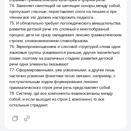
74
:
Заменяет свистящий на шипящие соноры между собой,
пропускает гласные, переставляет слоги на письме и при
чтении все это должно насторожить педагога.
75
:
И обязательно требует логопедического вмешательства
развитие детской речи это сложный и многообразный
процесс дети не сразу овладевают лексико грамматическим
строем, словоизменением словообразова.
76
:
Звукопроизношением и слоговой структурой слова одни
языковые группы усваиваются раньше, другие значительно
позже, поэтому на различных стадиях развития детской
речи одни элементы оказывают
77
:
Сформированными, уже усвоенными, а другие лишь
частично усвоение фонетики тесно связано, например, с
поступательным ходом формирования лексико
грамматического строя речи речь представляет собой.
78
:
Систему, где все компоненты взаимосвязаны между
собой, и если выходит из строя 1 компонент, то все
остальные страдают.