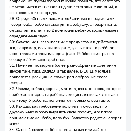
подражание звукам взрослых нужно помнить, что лепет это
не механическое воспроизведение слоговых сочетаний, а
соотнесение их с определ.
29
:
Определёнными лицами, действиями и предметами.
Говоря баба, ребёнок смотрит на бабушку, а говоря папа,
он смотрит на папу во 2 полугодии ребёнок воспринимает
определённые звуко.
30
:
Сочетание и связывает их с предметами и действиями
так, например, если вы говорите, где тик так, то ребёнок
ищет глазками часы или где аф аф. Ребёнок смотрит на
собаку в 7 9 месяцев ребёнок.
31
:
Начинает повторять более разнообразные сочетания
звуков тики, тики, дядядя и так далее. В 10 11 месяцев
появляется реакция на самые разнообразные слова,
говоря
32
:
Часики, собака, корова, машина, каша те слова, которые
наиболее интересны ребёнку, эмоционально захватывают
его к году. У ребёнка появляются первые слова такие.
33
:
Как дай, как требование получить что-то, ведь по
другому невозможно выразить свою просьбу, его плохо
понимают мама, баба, папа бух. Зачастую родители спорят
какой.
34
:
Слово 1 сказал ребёнок, папа, мама или дай для