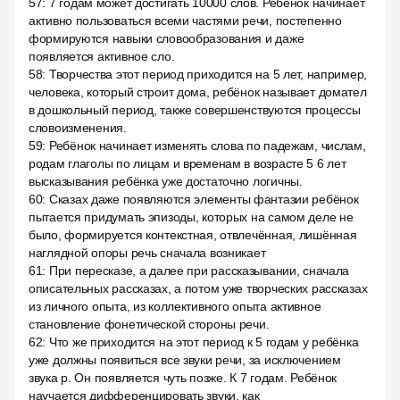
57
:
7 годам может достигать 10000 слов. Ребёнок начинает
активно пользоваться всеми частями речи, постепенно
формируются навыки словообразования и даже
появляется активное сло.
58
:
Творчества этот период приходится на 5 лет, например,
человека, который строит дома, ребёнок называет домател
в дошкольный период, также совершенствуются процессы
словоизменения.
59
:
Ребёнок начинает изменять слова по падежам, числам,
родам глаголы по лицам и временам в возрасте 5 6 лет
высказывания ребёнка уже достаточно логичны.
60
:
Сказах даже появляются элементы фантазии ребёнок
пытается придумать эпизоды, которых на самом деле не
было, формируется контекстная, отвлечённая, лишённая
наглядной опоры речь сначала возникает
61
:
При пересказе, а далее при рассказывании, сначала
описательных рассказах, а потом уже творческих рассказах
из личного опыта, из коллективного опыта активное
становление фонетической стороны речи.
62
:
Что же приходится на этот период к 5 годам у ребёнка
уже должны появиться все звуки речи, за исключением
звука р. Он появляется чуть позже. К 7 годам. Ребёнок
научается дифференцировать звуки, как