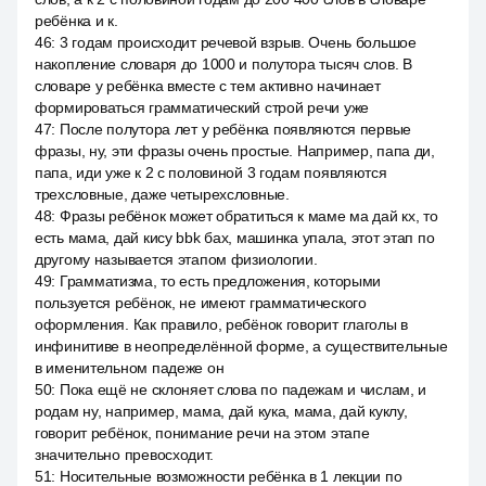
ребёнка и к.
46
:
3 годам происходит речевой взрыв. Очень большое
накопление словаря до 1000 и полутора тысяч слов. В
словаре у ребёнка вместе с тем активно начинает
формироваться грамматический строй речи уже
47
:
После полутора лет у ребёнка появляются первые
фразы, ну, эти фразы очень простые. Например, папа ди,
папа, иди уже к 2 с половиной 3 годам появляются
трехсловные, даже четырехсловные.
48
:
Фразы ребёнок может обратиться к маме ма дай кх, то
есть мама, дай кису bbk бах, машинка упала, этот этап по
другому называется этапом физиологии.
49
:
Грамматизма, то есть предложения, которыми
пользуется ребёнок, не имеют грамматического
оформления. Как правило, ребёнок говорит глаголы в
инфинитиве в неопределённой форме, а существительные
в именительном падеже он
50
:
Пока ещё не склоняет слова по падежам и числам, и
родам ну, например, мама, дай кука, мама, дай куклу,
говорит ребёнок, понимание речи на этом этапе
значительно превосходит.
51
:
Носительные возможности ребёнка в 1 лекции по