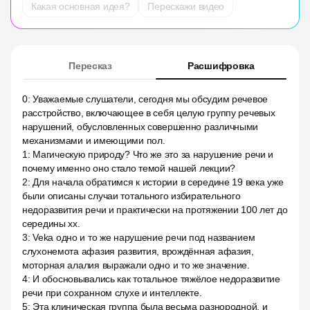
Какая основная идея?
Перескажи видео
Пересказ
Расшифровка
0
:
Уважаемые слушатели, сегодня мы обсудим речевое
расстройство, включающее в себя целую группу речевых
нарушений, обусловленных совершенно различными
механизмами и имеющими пол.
1
:
Магическую природу? Что же это за нарушение речи и
почему именно оно стало темой нашей лекции?
2
:
Для начала обратимся к истории в середине 19 века уже
были описаны случаи тотального избирательного
недоразвития речи и практически на протяжении 100 лет до
середины xx.
3
:
Veka одно и то же нарушение речи под названием
слухонемота афазия развития, врождённая афазия,
моторная алалия выражали одно и то же значение.
4
:
И обосновывались как тотальное тяжёлое недоразвитие
речи при сохранном слухе и интеллекте.
5
:
Эта клиническая группа была весьма разнородной, и