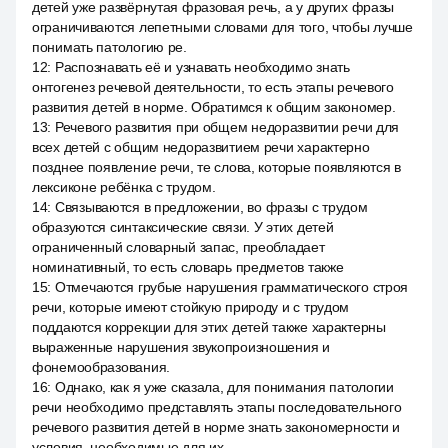
детей уже развёрнутая фразовая речь, а у других фразы
ограничиваются лепетными словами для того, чтобы лучше
понимать патологию ре.
12
:
Распознавать её и узнавать необходимо знать
онтогенез речевой деятельности, то есть этапы речевого
развития детей в норме. Обратимся к общим закономер.
13
:
Речевого развития при общем недоразвитии речи для
всех детей с общим недоразвитием речи характерно
позднее появление речи, те слова, которые появляются в
лексиконе ребёнка с трудом.
14
:
Связываются в предложении, во фразы с трудом
образуются синтаксические связи. У этих детей
ограниченный словарный запас, преобладает
номинативный, то есть словарь предметов также
15
:
Отмечаются грубые нарушения грамматического строя
речи, которые имеют стойкую природу и с трудом
поддаются коррекции для этих детей также характерны
выраженные нарушения звукопроизношения и
фонемообразования.
16
:
Однако, как я уже сказала, для понимания патологии
речи необходимо представлять этапы последовательного
речевого развития детей в норме знать закономерности и
условия, необходимые для их.