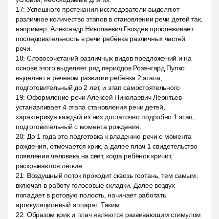
17
:
Успешного протекания исследователи выделяют
различное количество этапов в становлении речи детей так,
например, Александр Николаевич Гвоздев прослеживает
последовательность в речи ребёнка различных частей
речи.
18
:
Словосочетаний различных видов предложений и на
основе этого выделяет ряд периодов Розенгард Пупко
выделяет в речевом развитии ребёнка 2 этапа,
подготовительный до 2 лет, и этап самостоятельного
19
:
Оформление речи Алексей Николаевич Леонтьев
устанавливает 4 этапа становления речи детей,
характеризуя каждый из них достаточно подробно 1 этап,
подготовительный с момента рождения.
20
:
До 1 года это подготовка к владению речи с момента
рождения, отмечается крик, а далее плач 1 свидетельство
появления человека на свет, когда ребёнок кричит,
раскрываются лёгкие.
21
:
Воздушный поток проходит сквозь гортань, тем самым,
включая в работу голосовые складки. Далее воздух
попадает в ротовую полость, начинает работать
артикуляционный аппарат. Таким
22
:
Образом крик и плач являются развивающим стимулом