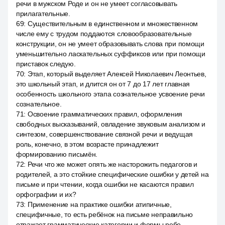
речи в мужском Роде и он не умеет согласовывать
прилагательные.
69
:
Существительным в единственном и множественном
числе ему с трудом поддаются словообразовательные
конструкции, он не умеет образовывать слова при помощи
уменьшительно ласкательных суффиксов или при помощи
приставок следую.
70
:
Этап, который выделяет Алексей Николаевич Леонтьев,
это школьный этап, и длится он от 7 до 17 лет главная
особенность школьного этапа сознательное усвоение речи
сознательное.
71
:
Освоение грамматических правил, оформления
свободных высказываний, овладение звуковым анализом и
синтезом, совершенствование связной речи и ведущая
роль, конечно, в этом возрасте принадлежит
формированию письмён.
72
:
Речи что же может опять же насторожить педагогов и
родителей, а это стойкие специфические ошибки у детей на
письме и при чтении, когда ошибки не касаются правил
орфографии и их?
73
:
Применение на практике ошибки атипичные,
специфичные, то есть ребёнок на письме неправильно
отражает грамматические категории и формы ребе.