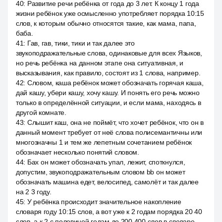
40
:
Развитие речи ребёнка от года до 3 лет. К концу 1 года
жизни ребёнок уже осмысленно употребляет порядка 10:15
слов, к которым обычно относятся такие, как мама, папа,
баба.
41
:
Гав, гав, тики, тики и так далее это
звукоподражательные слова, одинаковые для всех Языков,
но речь ребёнка на данном этапе она ситуативная, и
высказывания, как правило, состоят из 1 слова, например.
42
:
Словом, каша ребёнок может обозначать горячая каша,
дай кашу, убери кашу, хочу кашу. И понять его речь можно
только в определённой ситуации, и если мама, находясь в
другой комнате.
43
:
Слышит каш, она не поймёт, что хочет ребёнок, что он в
данный момент требует от неё слова полисемантичны или
многозначны 1 и тем же лепетным сочетанием ребёнок
обозначает несколько понятий словом.
44
:
Бах он может обозначать упал, лежит, споткнулся,
допустим, звукоподражательным словом bb он может
обозначать машина едет, велосипед, самолёт и так далее
на 2 3 году.
45
:
У ребёнка происходит значительное накопление
словаря году 10:15 слов, а вот уже к 2 годам порядка 20 40
слов, а к 2 с половиной годам до 200 400 слов в словаре