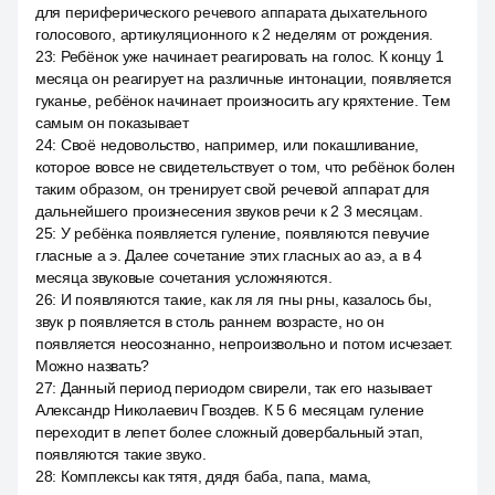
для периферического речевого аппарата дыхательного
голосового, артикуляционного к 2 неделям от рождения.
23
:
Ребёнок уже начинает реагировать на голос. К концу 1
месяца он реагирует на различные интонации, появляется
гуканье, ребёнок начинает произносить агу кряхтение. Тем
самым он показывает
24
:
Своё недовольство, например, или покашливание,
которое вовсе не свидетельствует о том, что ребёнок болен
таким образом, он тренирует свой речевой аппарат для
дальнейшего произнесения звуков речи к 2 3 месяцам.
25
:
У ребёнка появляется гуление, появляются певучие
гласные а э. Далее сочетание этих гласных ао аэ, а в 4
месяца звуковые сочетания усложняются.
26
:
И появляются такие, как ля ля гны рны, казалось бы,
звук р появляется в столь раннем возрасте, но он
появляется неосознанно, непроизвольно и потом исчезает.
Можно назвать?
27
:
Данный период периодом свирели, так его называет
Александр Николаевич Гвоздев. К 5 6 месяцам гуление
переходит в лепет более сложный довербальный этап,
появляются такие звуко.
28
:
Комплексы как тятя, дядя баба, папа, мама,