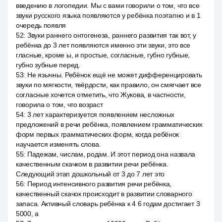
введению в логопедии. Мы с вами говорили о том, что все
звуки русского языка появляются у ребёнка поэтапно и в 1
очередь появля
52
:
Звуки раннего онтогенеза, раннего развития так вот, у
ребёнка до 3 лет появляются именно эти звуки, это все
гласные, кроме ы, и простые, согласные, губно губные,
губно зубные перед.
53
:
Не язычны. Ребёнок ещё не может дифференцировать
звуки по мягкости, твёрдости, как правило, он смягчает все
согласные хочется отметить, что Жукова, в частности,
говорила о том, что возраст
54
:
3 лет характеризуется появлением несложных
предложений в речи ребёнка, появлением грамматических
форм первых грамматических форм, когда ребёнок
научается изменять слова.
55
:
Падежам, числам, родам. И этот период она назвала
качественным скачком в развитии речи ребёнка.
Следующий этап дошкольный от 3 до 7 лет это
56
:
Период интенсивного развития речи ребёнка,
качественный скачок происходит в развитии словарного
запаса. Активный словарь ребёнка к 4 6 годам достигает 3
5000, а