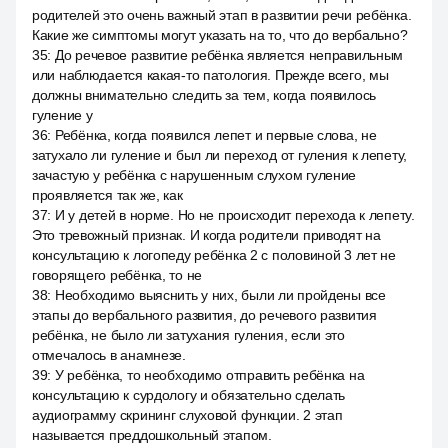
родителей это очень важный этап в развитии речи ребёнка.
Какие же симптомы могут указать на то, что до вербально?
35
:
До речевое развитие ребёнка является неправильным
или наблюдается какая-то патология. Прежде всего, мы
должны внимательно следить за тем, когда появилось
гуление у
36
:
Ребёнка, когда появился лепет и первые слова, не
затухало ли гуление и был ли переход от гуления к лепету,
зачастую у ребёнка с нарушенным слухом гуление
проявляется так же, как
37
:
И у детей в норме. Но не происходит перехода к лепету.
Это тревожный признак. И когда родители приводят на
консультацию к логопеду ребёнка 2 с половиной 3 лет не
говорящего ребёнка, то не
38
:
Необходимо выяснить у них, были ли пройдены все
этапы до вербального развития, до речевого развития
ребёнка, не было ли затухания гуления, если это
отмечалось в анамнезе.
39
:
У ребёнка, то необходимо отправить ребёнка на
консультацию к сурдологу и обязательно сделать
аудиограмму скрининг слуховой функции. 2 этап
называется преддошкольный этапом.