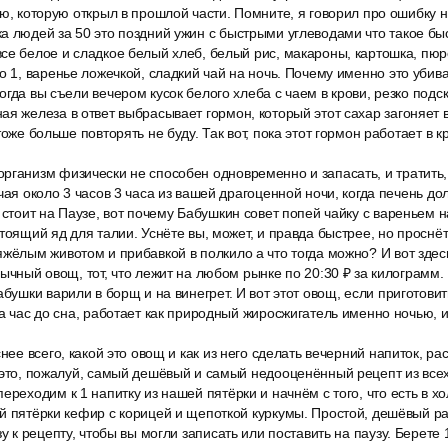
лю, которую открыл в прошлой части. Помните, я говорил про ошибку н
а людей за 50 это поздний ужин с быстрыми углеводами что такое бы
се белое и сладкое белый хлеб, белый рис, макароны, картошка, пюр
о 1, варенье ложечкой, сладкий чай на ночь. Почему именно это убив
гда вы съели вечером кусок белого хлеба с чаем в крови, резко подск
я железа в ответ выбрасывает гормон, который этот сахар загоняет в
тоже больше повторять не буду. Так вот, пока этот гормон работает в к
рганизм физически не способен одновременно и запасать, и тратить,
 чая около 3 часов 3 часа из вашей драгоценной ночи, когда печень д
 стоит на Паузе, вот почему Бабушкин совет попей чайку с вареньем 
тоящий яд для талии. Уснёте вы, может, и правда быстрее, но проснёт
яжёлым животом и прибавкой в полкило а что тогда можно? И вот зде
бычный овощ, тот, что лежит на любом рынке по 20:30 ₽ за килограмм.
абушки варили в борщ и на винегрет. И вот этот овощ, если приготовит
за час до сна, работает как природный жиросжигатель именно ночью,
нее всего, какой это овощ и как из него сделать вечерний напиток, рас
 это, пожалуй, самый дешёвый и самый недооценённый рецепт из всех,
ереходим к 1 напитку из нашей пятёрки и начнём с того, что есть в х
й пятёрки кефир с корицей и щепоткой куркумы. Простой, дешёвый ра
у к рецепту, чтобы вы могли записать или поставить на паузу. Берете 