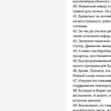
миллилитров обычного к
40
:
Жиренный кефир это 
тяжело для печени. На 
41
:
Буквально на кончик
ничего страшного, рабо
глотками.
42
:
За час до сна все ц
таком сочетании кефир 
43
:
Заселяют кишечник и
ступор. Движение замед
44
:
А живот как барабан
процессы, восстанавлив
45
:
Быстроусваиваемый, 
просто приправа для бу
46
:
Крови. Помните, я в
Ровный сахар ночью клю
47
:
Изнутри это называ
поддержание температур
48
:
Которую в Индии наз
воспаление. А знаете, 
источник хрониче.
49
:
Воспаления, он тлее
вырабатывать желчь. А 