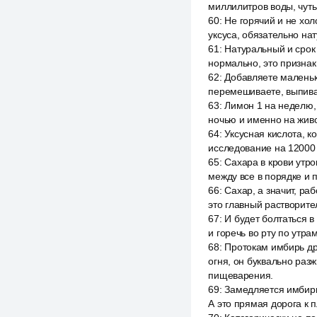
миллилитров воды, чуть
60
:
Не горячий и не хол
уксуса, обязательно на
61
:
Натуральный и срок 
нормально, это признак
62
:
Добавляете маленьки
перемешиваете, выпивае
63
:
Лимон 1 на неделю, 
ночью и именно на живо
64
:
Уксусная кислота, 
исследование на 12000 
65
:
Сахара в крови утро
между все в порядке и 
66
:
Сахар, а значит, р
это главный растворите
67
:
И будет болтаться в
и горечь во рту по утра
68
:
Протокам имбирь др
огня, он буквально раз
пищеварения.
69
:
Замедляется имбирь,
А это прямая дорога к 