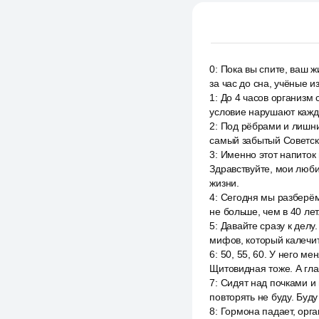
0
:
Пока вы спите, ваш ж
за час до сна, учёные 
1
:
До 4 часов организм 
условие нарушают кажд
2
:
Под рёбрами и лишним
самый забытый Советск
3
:
Именно этот напиток 
Здравствуйте, мои люби
жизни.
4
:
Сегодня мы разберём 
не больше, чем в 40 лет
5
:
Давайте сразу к делу
мифов, который калечит
6
:
50, 55, 60. У него м
Щитовидная тоже. А гла
7
:
Сидят над почками и 
повторять не буду. Буду
8
:
Гормона падает, орган