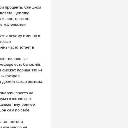
иной процента. Слишком
вляете щепотку.
и есть, если нет
ете маленькими
ает и почему именно в
оторые
ень часто встаёт в
рают гнилостные
ефире есть белок лёг.
е сможет. Корица это не
нь сахара в
ца держит сахар ровным,
энергии просто на
кума золотая спе.
каивает внутреннее
, он сам по себе
огает печени
няное масло не