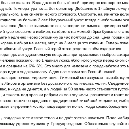
 больше стакана. Вода должна быть тёплой, примерно как парное мол
одный. Температура тела. Вот ориентир. Добавляете 1 чайную ложку 
турального, а не синтетического столового. Смотрите, на этикетке дол
годности не больше 2 лет. Натуральный уксус всегда с небольшим ос
 качества. Дальше выжимаете сок, четвертинки лимона, примерно чай
й кусочек свежего имбиря, натёртого на мелкой тёрке буквально с но
те медленно через соломинку за час полтора до сна, цена порции ок
корень имбиря на месяц, уксус на 3 месяца это копейки. Теперь поч
т яблочный уксус. Главный герой этого рецепта в нём содержится
которая делает удивительную вещь она притормаживает выброс сахара
человек показало, что 1 чайная ложка яблочного уксуса перед сном с
м в среднем на 6%. 6%. Это много для человека с преддиабетом это 
пора идти к эндокринологу. А для нас с вами это Ровный ночной
аботающее ночное жиросжигание. Лимонный сок запускает выработку ж
ль Жиров в организме без достаточного количества желчи. Съеденное
 вас, никуда не денется, а у людей за 50 желчь часто становится густо
м, и тяжесть под правым ребром лимон эту желчь разжижает и гонит по
евнее восточное средство в традиционной китайской медицине, имб
жигает внутренний костёр пищеварения ночью, когда кровообращение 
 поддерживает мягкое тепло и не даёт застою начаться. Плюс имбирь
плоскому утреннему животу. Предупреждение. Обязательно слушайте э