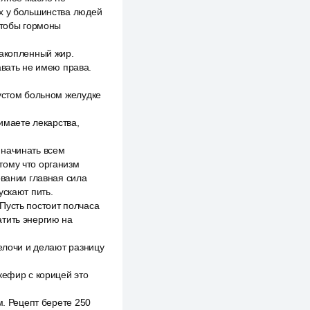
ых у большинства людей
чтобы гормоны
накопленный жир.
авать не имею права.
пустом больном желудке
нимаете лекарства,
 начинать всем
тому что организм
овании главная сила
ускают пить.
Пусть постоит полчаса
атить энергию на
мелочи и делают разницу
кефир с корицей это
м. Рецепт берете 250