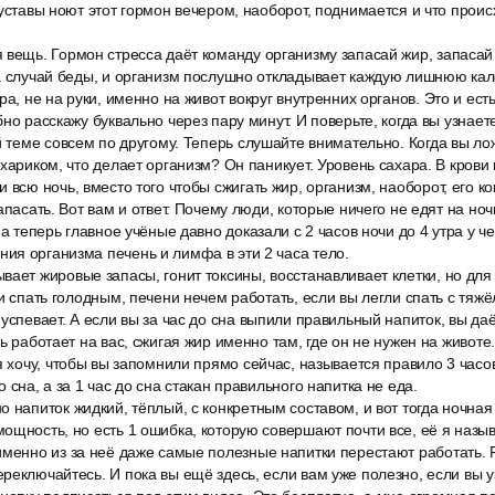
суставы ноют этот гормон вечером, наоборот, поднимается и что прои
 вещь. Гормон стресса даёт команду организму запасай жир, запасай
на случай беды, и организм послушно откладывает каждую лишнюю ка
ра, не на руки, именно на живот вокруг внутренних органов. Это и ес
но расскажу буквально через пару минут. И поверьте, когда вы узнаете
й теме совсем по другому. Теперь слушайте внимательно. Когда вы ло
хариком, что делает организм? Он паникует. Уровень сахара. В крови 
 всю ночь, вместо того чтобы сжигать жир, организм, наоборот, его ко
апасать. Вот вам и ответ. Почему люди, которые ничего не едят на ноч
 а теперь главное учёные давно доказали с 2 часов ночи до 4 утра у 
ия организма печень и лимфа в эти 2 часа тело.
ает жировые запасы, гонит токсины, восстанавливает клетки, но для
ли спать голодным, печени нечем работать, если вы легли спать с тяж
успевает. А если вы за час до сна выпили правильный напиток, вы даё
ь работает на вас, сжигая жир именно там, где он не нужен на животе. 
я хочу, чтобы вы запомнили прямо сейчас, называется правило 3 час
 сна, а за 1 час до сна стакан правильного напитка не еда.
 напиток жидкий, тёплый, с конкретным составом, и вот тогда ночная
ощность, но есть 1 ошибка, которую совершают почти все, её я назы
именно из за неё даже самые полезные напитки перестают работать. Р
реключайтесь. И пока вы ещё здесь, если вам уже полезно, если вы у