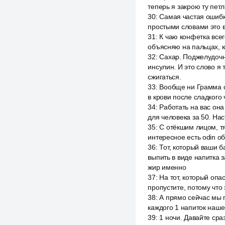
теперь я закрою ту пет
30
:
Самая частая ошибк
простыми словами это в
31
:
К чаю конфетка всег
объясняю на пальцах, ко
32
:
Сахар. Поджелудочна
инсулин. И это слово я 
сжигаться.
33
:
Вообще ни Грамма о
в крови после сладкого
34
:
Работать на вас она
для человека за 50. Нас
35
:
С отёкшим лицом, т
интересное есть odin о
36
:
Тот, который ваши б
выпить в виде напитка 
жир именно
37
:
На тот, который опас
пропустите, потому что
38
:
А прямо сейчас мы п
каждого 1 напиток наше
39
:
1 ночи. Давайте сраз