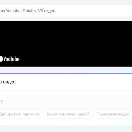
 из Youtube, Rutube, VK видео
о видео
т?
Дай краткий пересказ
Какая основная идея?
Перескажи видео