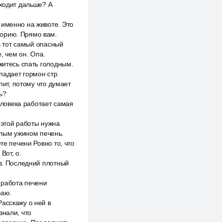
сходит дальше? А
 именно на животе. Это
лорию. Прямо вам.
ть тот самый опасный
, чем он. Опа.
житесь спать голодным.
падает гормон стр.
пит, потому что думает
ь?
человека работает самая
 этой работы нужна
ёлым ужином печень.
те печени Ровно то, что
Вот, о.
ов. Последний плотный
 работа печени
ваю.
асскажу о ней в
знали, что