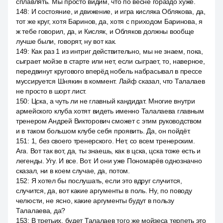
сплавлять. Мы просто видим, что по весне гораздо хуже.
148
:
И состояние, и движение, и игра кисляка Облякова, да,
тот же круг, хотя Баринов, да, хотя с приходом Баринова, я
ж тебе говорил, да, и Кисляк, и Обляков должны вообще
лучше были, говорят, ну вот как.
149
:
Как раз 1 из интриг действительно, мы не знаем, пока,
сыграет мойзе в старте или нет, если сыграет, то, наверное,
передвинут кругового вперёд нобель набрасывал в прессе
муссируется Шнякин в коммент. Лайф сказал, что Талалаев
не просто в шорт лист.
150
:
Цска, а чуть ли не главный кандидат. Многие внутри
армейского клуба хотят видеть именно Талалаева главным
тренером Андрей Викторович сможет с этим руководством
и в таком большом клубе себя проявить. Да, он пойдёт.
151
:
1, без своего тренерского. Нет, со всем тренерским.
Ага. Вот так вот, да, ты знаешь, как в цска, цска тоже есть и
легенды. Угу. И все. Вот. И они уже Пономарёв однозначно
сказал, ни в коем случае, да, потом.
152
:
Я хотел бы послушать, если это вдруг случится,
случится, да, вот какие аргументы в поль. Ну, по поводу
челюсти, не ясно, какие аргументы будут в пользу
Талалаева, да?
153
:
В третьих, будет Талалаев того же мойзеса терпеть это