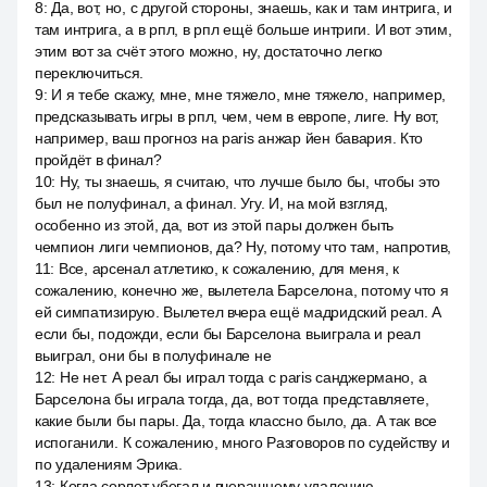
8
:
Да, вот, но, с другой стороны, знаешь, как и там интрига, и
там интрига, а в рпл, в рпл ещё больше интриги. И вот этим,
этим вот за счёт этого можно, ну, достаточно легко
переключиться.
9
:
И я тебе скажу, мне, мне тяжело, мне тяжело, например,
предсказывать игры в рпл, чем, чем в европе, лиге. Ну вот,
например, ваш прогноз на paris анжар йен бавария. Кто
пройдёт в финал?
10
:
Ну, ты знаешь, я считаю, что лучше было бы, чтобы это
был не полуфинал, а финал. Угу. И, на мой взгляд,
особенно из этой, да, вот из этой пары должен быть
чемпион лиги чемпионов, да? Ну, потому что там, напротив,
11
:
Все, арсенал атлетико, к сожалению, для меня, к
сожалению, конечно же, вылетела Барселона, потому что я
ей симпатизирую. Вылетел вчера ещё мадридский реал. А
если бы, подожди, если бы Барселона выиграла и реал
выиграл, они бы в полуфинале не
12
:
Не нет. А реал бы играл тогда с paris санджермано, а
Барселона бы играла тогда, да, вот тогда представляете,
какие были бы пары. Да, тогда классно было, да. А так все
испоганили. К сожалению, много Разговоров по судейству и
по удалениям Эрика.
13
:
Когда сорлот убегал и вчерашнему удалению