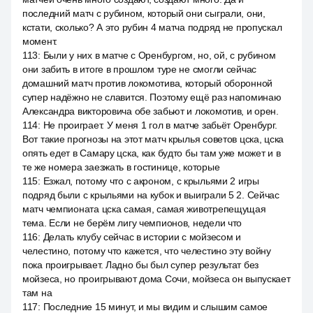
последний матч с рубином, который они сыграли, они,
кстати, сколько? А это рубин 4 матча подряд не пропускал
момент.
113
:
Были у них в матче с Оренбургом, но, ой, с рубином
они забить в итоге в прошлом туре не смогли сейчас
домашний матч против локомотива, который оборонной
супер надёжно не славится. Поэтому ещё раз напоминаю
Александра викторовича обе забьют и локомотив, и орен.
114
:
Не проиграет. У меня 1 гол в матче забьёт Оренбург.
Вот такие прогнозы на этот матч крылья советов цска, цска
опять едет в Самару цска, как будто бы там уже может и в
те же номера заезжать в гостинице, которые
115
:
Езжал, потому что с акроном, с крыльями 2 игры
подряд были с крыльями на кубок и выиграли 5 2. Сейчас
матч чемпионата цска самая, самая животрепещущая
тема. Если не берём лигу чемпионов, недели что
116
:
Делать клубу сейчас в истории с мойзесом и
челестино, потому что кажется, что челестино эту войну
пока проигрывает. Ладно бы был супер результат без
мойзеса, но проигрывают дома Сочи, мойзеса он выпускает
там на
117
:
Последние 15 минут, и мы видим и слышим самое