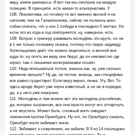
веру, взяли рамироса. И вот так мы смотрим на каждую
позицию. В принципе, есть какая-то альтернатива. У
108
:
Локомотива, но почему-то вот именно весной я не
нагоняю там на Галактионова, сейчас не пытаюсь всех
собак списать, что у них 1 победа в последних 5 матчах. Но
если это из года в год повторяется, ну, наверное, есть
109
:
Вопрос к тренеру развивать молодёжь это круто, но не
в 1 же только половину сезона, потому что такую надежду
болельщикам даёт, что можно зацепиться, а весной все
куда-то, ну опять же веру они берут, да он неизвестно где
играл, там с лишними килограммами пошёл.
110
:
Надо вписываться потом, знаешь как, ну, уже сколько
времени прошло? Ну да, но потом, знаешь, как специфика
все равно существует. Если веру верил, личка. Угу. Вот. То
здесь вроде берет уже игрок известный, а он не в порядке,
да, а у него уже наиграно.
111
:
Молодёжь и там можно вот эта молодёжь российская,
да, которая сыгранная, все они просто могут его отторгнуть
и не впустить. Может быть, сложный матч ожидает
локомотив против Оренбурга. Ну что, по Оренбургу сказать,
Оренбург мало забивает, мало.
112
:
Забивает, к сожалению, не забили. В 9 из 14 последних
матчей очень много создают, создают много. Да и