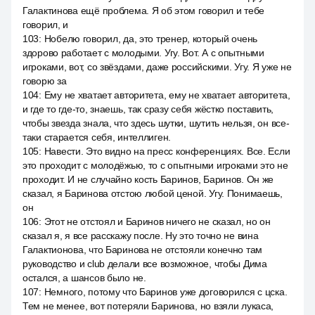
Галактинова ещё проблема. Я об этом говорил и тебе
говорил, и
103
:
Нобелю говорил, да, это тренер, который очень
здорово работает с молодыми. Угу. Вот. А с опытными
игроками, вот, со звёздами, даже российскими. Угу. Я уже не
говорю за
104
:
Ему не хватает авторитета, ему не хватает авторитета,
и где то где-то, знаешь, так сразу себя жёстко поставить,
чтобы звезда знала, что здесь шутки, шутить нельзя, он все-
таки старается себя, интеллиген.
105
:
Навести. Это видно на пресс конференциях. Все. Если
это проходит с молодёжью, то с опытными игроками это не
проходит. И не случайно кость Баринов, Баринов. Он же
сказал, я Баринова отстою любой ценой. Угу. Понимаешь,
он
106
:
Этот не отстоял и Баринов ничего не сказал, но он
сказал я, я все расскажу после. Ну это точно не вина
Галактионова, что Баринова не отстояли конечно там
руководство и club делали все возможное, чтобы Дима
остался, а шансов было не.
107
:
Немного, потому что Баринов уже договорился с цска.
Тем не менее, вот потеряли Баринова, но взяли лукаса,