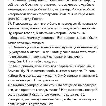
сейчас про Сочи, но чуть позже, потому что есть удобные
команды, есть неудобные. Вот, например, Ростов вообще
исторически плохо играет против Сочи. Мы не берём там
матч 10 1, когда Ростов
37
:
Приезжал детьми, и это было в период covid, насколько
я помню, или, может, там, там полкоманды заболело ещё.
Ну, короче говоря, была такая история. Всего лишь 2
победы в 11 матчах у ростовчан. Вот в вашей карьере были
такие команды, которые
38
:
Заметно уступают в классе вам, ну или даже незаметно,
ну, уступают в классе, но при этом у вас с ними статистика
не плюсовая, и прям такой соперник очень, очень
неудобный. Ну, я тебе скажу, вот.
39
:
Мы с динамо, если взять вот спартаком, я играл, да, в
Алмате. Угу. Я не помню, чтобы мы там выиграли. То есть
Кайрат был всегда, да, и у жалги. Угу. У жалиса спартак ни 1
игры не выиграл. Плюс раз очень.
40
:
Крупно проиграл. А это что? Это вот где-то на подкорке
или, или просто так складывается? Нет, ты знаешь, настрой
всегда хороший был, но вот жалко, что когда мы 5 1
проиграли, да, там досаева не было, и Черчесов там пускал
прямые удары с углового. Вот.