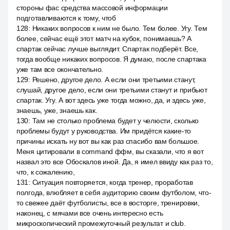
стороны фас средства массовой информации
подготавливаются к тому, чтоб
128
:
Никаких вопросов к ним не было. Тем более. Угу. Тем
более, сейчас ещё этот матч на кубок, понимаешь? А
спартак сейчас лучше выглядит. Спартак подберёт. Все,
тогда вообще никаких вопросов. Я думаю, после спартака
уже там все окончательно.
129
:
Решено, другое дело. А если они третьими станут,
слушай, другое дело, если они третьими станут и прибьют
спартак. Угу. А вот здесь уже тогда можно, да, и здесь уже,
знаешь, уже, знаешь как.
130
:
Там не столько проблема будет у челюсти, сколько
проблемы будут у руководства. Им придётся какие-то
причины искать ну вот вы как раз спасибо вам большое.
Меня цитировали в command ффм, вы сказали, что я вот
назвал это все Обоскалов иной. Да, я имел ввиду как раз то,
что, к сожалению,
131
:
Ситуация повторяется, когда тренер, проработав
полгода, влюбляет в себя аудиторию своим футболом, что-
то свежее даёт футболисты, все в восторге, тренировки,
наконец, с мячами все очень интересно есть
микроскопический промежуточный результат и club.