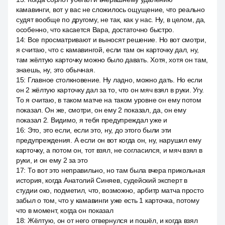
камавинги, вот у вас не сложилось ощущение, что реально
судят вообще по другому, не так, как у нас. Ну, в целом, да,
особенно, что касается Вара, достаточно быстро.
14
:
Все просматривают и выносят решение. Но вот смотри,
я считаю, что с камавингой, если там он карточку дал, ну,
там жёлтую карточку можно было давать. Хотя, хотя он там,
знаешь, ну, это обычная.
15
:
Главное столкновение. Ну ладно, можно дать. Но если
он 2 жёлтую карточку дал за то, что он мяч взял в руки. Угу.
То я считаю, в таком матче на таком уровне он ему потом
показал. Он же, смотри, он ему 2 показал, да, он ему
показал 2. Видимо, я тебя предупреждал уже и
16
:
Это, это если, если это, ну, до этого были эти
предупреждения. А если он вот когда он, ну, нарушил ему
карточку, а потом он, тот взял, не согласился, и мяч взял в
руки, и он ему 2 за это
17
:
То вот это неправильно, но там была вчера прикольная
история, когда Анатолий Синяев, судейский эксперт в
студии око, подметил, что, возможно, арбитр матча просто
забыл о том, что у камавинги уже есть 1 карточка, потому
что в момент, когда он показал
18
:
Жёлтую, он от него отвернулся и пошёл, и когда взял