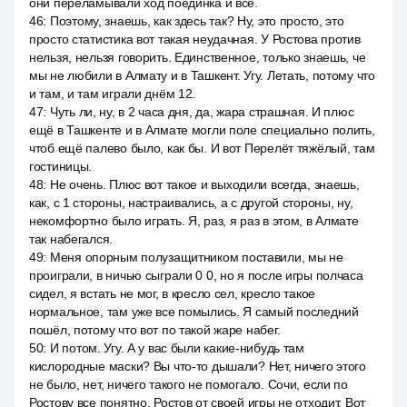
они переламывали ход поединка и все.
46
:
Поэтому, знаешь, как здесь так? Ну, это просто, это
просто статистика вот такая неудачная. У Ростова против
нельзя, нельзя говорить. Единственное, только знаешь, че
мы не любили в Алмату и в Ташкент. Угу. Летать, потому что
и там, и там играли днём 12.
47
:
Чуть ли, ну, в 2 часа дня, да, жара страшная. И плюс
ещё в Ташкенте и в Алмате могли поле специально полить,
чтоб ещё палево было, как бы. И вот Перелёт тяжёлый, там
гостиницы.
48
:
Не очень. Плюс вот такое и выходили всегда, знаешь,
как, с 1 стороны, настраивались, а с другой стороны, ну,
некомфортно было играть. Я, раз, я раз в этом, в Алмате
так набегался.
49
:
Меня опорным полузащитником поставили, мы не
проиграли, в ничью сыграли 0 0, но я после игры полчаса
сидел, я встать не мог, в кресло сел, кресло такое
нормальное, там уже все помылись. Я самый последний
пошёл, потому что вот по такой жаре набег.
50
:
И потом. Угу. А у вас были какие-нибудь там
кислородные маски? Вы что-то дышали? Нет, ничего этого
не было, нет, ничего такого не помогало. Сочи, если по
Ростову все понятно, Ростов от своей игры не отходит. Вот