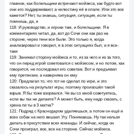
главное, как болельщики встречают мойзеса, как будто вот
они его поддерживают, а челюстину её в опале. Или это все
кажется? Нет, ты знаешь, ситуация, ситуация, если ты
помнишь, да, и
118
:
И руководство, и игроки там, и болельщики. Я в
комментариях читал, да, вот до Сочи они как раз на
стороне, через тени все были. Это только я, когда
анализировал и говорил, я в этих ситуациях был, и я все-
таки
119
:
Занимал сторону мойзеса и то, из за чего и из за того,
что он перед игрой советовался с мойзесом, и но потом, как
говорится, не последовал его советам. Вот и предъявил
ему претензии, а наверняка он ему
120
:
Предлагал то, что тот не сделал по игре, и это
сказалось на результат игры, поэтому произошёл такой
взрыв. Я бы тоже взорвался. Че вы со мной советуетесь,
если вы так не делаете? А может быть, ему надо сказать, с
хрена ли ты в 3 матча?
121
:
Подряд с Краснодаром удаляешься, а потом он ещё и
всех собак на него вешает. Угу. Понимаешь. Ну так нельзя
делать в присутствии всех команды. И сейчас, когда он
Сочи проиграл, все, все на стороне. Сейчас мойзеса.