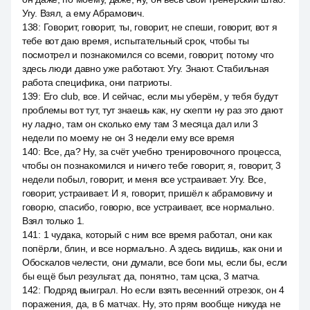
Угу. Взял, а ему Абрамович.
138
:
Говорит, говорит, ты, говорит, не спеши, говорит, вот я
тебе вот даю время, испытательный срок, чтобы ты
посмотрел и познакомился со всеми, говорит, потому что
здесь люди давно уже работают. Угу. Знают. Стабильная
работа специфика, они патриоты.
139
:
Его club, все. И сейчас, если мы уберём, у тебя будут
проблемы вот тут, тут знаешь как, ну скепти ну раз это дают
ну ладно, там он сколько ему там 3 месяца дал или 3
недели по моему не он 3 недели ему все время
140
:
Все, да? Ну, за счёт учебно тренировочного процесса,
чтобы он познакомился и ничего тебе говорит, я, говорит, 3
недели побыл, говорит, и меня все устраивает. Угу. Все,
говорит, устраивает. И я, говорит, пришёл к абрамовичу и
говорю, спасибо, говорю, все устраивает, все нормально.
Взял только 1.
141
:
1 чудака, который с ним все время работал, они как
попёрли, блин, и все нормально. А здесь видишь, как они и
Обоскалов челести, они думали, все боги мы, если бы, если
бы ещё был результат, да, понятно, там цска, 3 матча.
142
:
Подряд выиграл. Но если взять весенний отрезок, он 4
поражения, да, в 6 матчах. Ну, это прям вообще никуда не