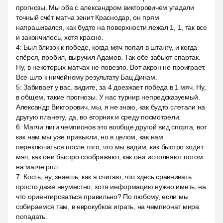
прогнозы. Мы оба с александром викторовичем угадали
точный счёт матча зенит Краснодар, он прям
напрашивался, как будто на поверхности лежал 1, 1, так все
и закончилось, хотя красно.
4
:
Был близок к победе, когда мяч попал в штангу, и когда
спёрся, пробил, выручил Адамов. Так обе забьют спартак.
Ну, в некоторых матчах не повезло. Вот акрон не проиграет.
Все шло к ничейному результату Бац Динам.
5
:
Забивает у вас, видите, за 4 доезжает победа в 1 мяч. Ну,
в общем, такие прогнозы. У нас турнир непредсказуемый.
Александр Викторович, мы, я не знаю, как будто слетали на
другую планету, да, во вторник и среду посмотрели.
6
:
Матчи лиги чемпионов это вообще другой вид спорта, вот
как нам мы уже привыкли, но в целом, как нам
переключаться после того, что мы видим, как быстро ходит
мяч, как они быстро соображают, как они исполняют потом
на матче рпл.
7
:
Кость, ну, знаешь, как я считаю, что здесь сравнивать
просто даже неуместно, хотя информацию нужно иметь, на
что ориентироваться правильно? По любому, если мы
собираемся там, в еврокубков играть, на чемпионат мира
попадать.