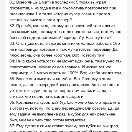
81
:
Всего лишь 1 матч в последних 5 турах выиграл
локомотив, и из года в год у локомотива повторяется при
галактионове 1 и та же история супер осень и провал
весной вы видите в этом тренер?
82
:
Просчёт, конечно, потому что к весенней части легче
познакомиться, потому что легче подготовиться, потому что
большой подготовительный период. Угу. Раз, а у него?
83
:
Опыт уже есть, он же во многих командах работал. Это
не иностранцы, которые к Такому не готовы перерыву. Да,
плюс весна, она более короткая. Вот. Поэтому там
84
:
Ни о какой усталости не может идти речь, там нужно так
подготовиться. Можно самое главное. И нужно вот что,
например, с 1 матча играть на 100%. Вот, и тебя хватит тем,
85
:
Более они вылетели на кубок. Вот. Поэтому в этом
плане, да, он в очередной раз провалился. Больше того, с
учётом тех задач, которые перед ним ставились, да, я
считаю, что после того, как они сгорели
86
:
Крыльям на кубок, да? Угу. Его можно было отправлять
в отставку, потому что 1 его переподписали совсем. Да, да,
ему задача не выполнена раз, а кубок для них реальнее
был, чем чемпионство потом автоматом.
87
:
Ему тут же в спину ставят задачу раз кубок не выиграл,
уже не в тройку, а чемпионство перед тобой чемпионство,