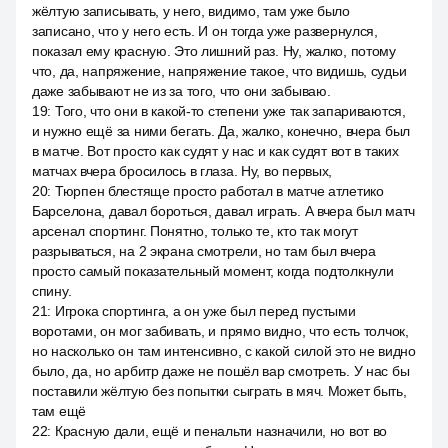
жёлтую записывать, у него, видимо, там уже было
записано, что у него есть. И он тогда уже развернулся,
показал ему красную. Это лишний раз. Ну, жалко, потому
что, да, напряжение, напряжение такое, что видишь, судьи
даже забывают не из за того, что они забываю.
19
:
Того, что они в какой-то степени уже так запариваются,
и нужно ещё за ними бегать. Да, жалко, конечно, вчера был
в матче. Вот просто как судят у нас и как судят вот в таких
матчах вчера бросилось в глаза. Ну, во первых,
20
:
Тюрпен блестяще просто работал в матче атлетико
Барселона, давал бороться, давал играть. А вчера был матч
арсенал спортинг. Понятно, только те, кто так могут
разрываться, на 2 экрана смотрели, но там был вчера
просто самый показательный момент, когда подтолкнули
спину.
21
:
Игрока спортинга, а он уже был перед пустыми
воротами, он мог забивать, и прямо видно, что есть толчок,
но насколько он там интенсивно, с какой силой это не видно
было, да, но арбитр даже не пошёл вар смотреть. У нас бы
поставили жёлтую без попытки сыграть в мяч. Может быть,
там ещё
22
:
Красную дали, ещё и пенальти назначили, но вот во