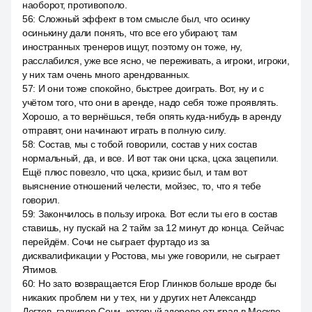
наоборот, противополо.
56
:
Сложный эффект в том смысле был, что осинку
осинькину дали понять, что все его убирают, там
иностранных тренеров ищут, поэтому он тоже, ну,
расслабился, уже все ясно, че переживать, а игроки, игроки,
у них там очень много арендованных.
57
:
И они тоже спокойно, быстрее доиграть. Вот, ну и с
учётом того, что они в аренде, надо себя тоже проявлять.
Хорошо, а то вернёшься, тебя опять куда-нибудь в аренду
отправят, они начинают играть в полную силу.
58
:
Состав, мы с тобой говорили, состав у них состав
нормальный, да, и все. И вот так они цска, цска зацепили.
Ещё плюс повезло, что цска, кризис был, и там вот
выяснение отношений челести, мойзес, то, что я тебе
говорил.
59
:
Закончилось в пользу игрока. Вот если ты его в состав
ставишь, ну пускай на 2 тайм за 12 минут до конца. Сейчас
перейдём. Сочи не сыграет фуртадо из за
дисквалификации у Ростова, мы уже говорили, не сыграет
Ятимов.
60
:
Но зато возвращается Егор Глинков больше вроде бы
никаких проблем ни у тех, ни у других нет Александр
Дегтев, галкипер Сочи, который здорово отыграл в Москве