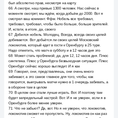
был абсолютно прав, несмотря на карту.
66
:
А смотри, наш привью 1300 человек. Нас сейчас в
моменте смотрят, мы ждём, когда добьём до 2000. Вот я
смотрел ваш коммент. Ффм. Нобель все требовал,
требовал, требовал, чтобы было больше, больше зрителей.
И, кстати, в итоге, да, своего
67
:
Добился нобель. Молодец. Всегда, всегда своих целей
добивается. Вот добьётся ли своих целей Московский
локомотив, который едет в гости к Оренбургу в 25 туре.
Надо отметить, что матч в субботу и в 12 часов дня это
68
:
Может стать проблемой, да, для 12, 12 часов дня. Плюс
синтетика. Плюс у Оренбурга безвыходная ситуация. Плюс
Оренбург сейчас хорошо выглядит. И я как
69
:
Говорил, они, представляешь, они очень много
забивают, а это самое главное для того, чтобы, как
говорится, выигрывать матчи нужно в 1 очередь забивать, а
в обороне там в целом
70
:
В целом они стали лучше играть. Вот. И поэтому там
будет запредельный настрой. Вот. И я не уверен, если я в
Оренбурге более менее уверен.
71
:
Что не забьют? Да, вот. Но я не уверен, что локомотив,
локомотив сможет не пропустить. Ну, локомотив он как раз