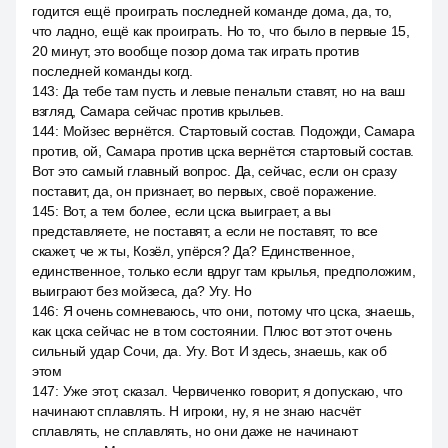
годится ещё проиграть последней команде дома, да, то,
что ладно, ещё как проиграть. Но то, что было в первые 15,
20 минут, это вообще позор дома так играть против
последней команды когд.
143
:
Да тебе там пусть и левые пенальти ставят, но на ваш
взгляд, Самара сейчас против крыльев.
144
:
Мойзес вернётся. Стартовый состав. Подожди, Самара
против, ой, Самара против цска вернётся стартовый состав.
Вот это самый главный вопрос. Да, сейчас, если он сразу
поставит, да, он признает, во первых, своё поражение.
145
:
Вот, а тем более, если цска выиграет, а вы
представляете, не поставят, а если не поставят, то все
скажет, че ж ты, Козёл, упёрся? Да? Единственное,
единственное, только если вдруг там крылья, предположим,
выиграют без мойзеса, да? Угу. Но
146
:
Я очень сомневаюсь, что они, потому что цска, знаешь,
как цска сейчас не в том состоянии. Плюс вот этот очень
сильный удар Сочи, да. Угу. Вот. И здесь, знаешь, как об
этом
147
:
Уже этот, сказал. Червиченко говорит, я допускаю, что
начинают сплавлять. Н игроки, ну, я не знаю насчёт
сплавлять, не сплавлять, но они даже не начинают