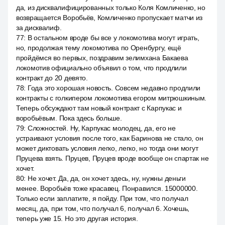
да, из дисквалифицированных только Коля Комличенко, но
возвращается Воробьёв, Комличенко пропускает матчи из
за дисквалиф.
77
:
В остальном вроде бы все у локомотива могут играть,
но, продолжая тему локомотива по Оренбургу, ещё
пройдёмся во первых, поздравим зелимхана Бакаева
локомотив официально объявил о том, что продлили
контракт до 20 девято.
78
:
Года это хорошая новость. Совсем недавно продлили
контракты с голкипером локомотива егором митрюшкиным.
Теперь обсуждают там новый контракт с Карпукас и
воробьёвым. Пока здесь больше.
79
:
Сложностей. Ну, Карпукас молодец, да, его не
устраивают условия после того, как Баринова не стало, он
может диктовать условия легко, легко, но тогда они могут
Пруцева взять. Пруцев, Пруцев вроде вообще он спартак не
хочет.
80
:
Не хочет. Да, да, он хочет здесь, ну, нужны деньги
менее. Воробьёв тоже красавец. Понравился. 15000000.
Только если заплатите, я пойду. При том, что получал
месяц, да, при том, что получал 6, получал 6. Хочешь,
теперь уже 15. Но это другая история.