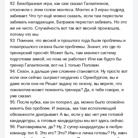
92
:
Безобразная игра, как сам сказал Галактионов,
отскочили с этим голом монтеса. Монтес в 3 играх подряд
забивает. Что тут ещё можно сказать, если там перестали
забивать нападающие, Батраков перестал забивать. Но это
же не чисто. Случайность вот так вот весной произошла,
потому что мы
93
:
Помним, что весной и прошлого года были проблемы и
позапрошлого сезона были проблемы. Значит, это где-то
тренерский просчёт. Может быть, там меняют систему
подготовки зимой, но пока не работает. Или как будто бы
тренер Галактионов, вот на 1 только Половин.
94
:
Сезон, а дальше уже сложнее становится. Ну просто вот
если они сейчас сыграют неудачно с Оренбургом, вы и
даже если они не Решат задачу по сезону, вы верите, что
локомотив может поменять тренера? Да, я тебе говорю, я
уже сказал.
95
:
После кубка, как он погорел, да, можно было спокойно
менять без проблем. И знаешь, как там исполняющий
обязанности доигрывает. А вы, если у вас нет уже готовой
кандидатуры, а готовые кандидатуры мы вот здесь сейчас.
96
:
Разговаривали, да? Ну, 2 супер кандидатуры в любую
команду топ 6. Это кто? Это? Ивич и личка готовы? Ну, ивич