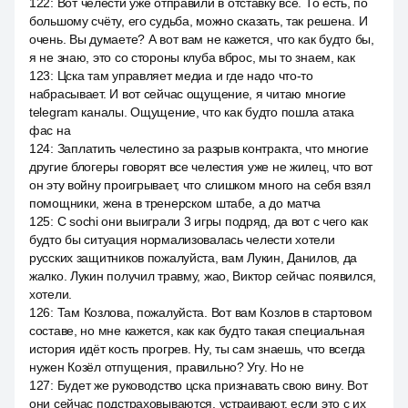
122
:
Вот челести уже отправили в отставку все. То есть, по
большому счёту, его судьба, можно сказать, так решена. И
очень. Вы думаете? А вот вам не кажется, что как будто бы,
я не знаю, это со стороны клуба вброс, мы то знаем, как
123
:
Цска там управляет медиа и где надо что-то
набрасывает. И вот сейчас ощущение, я читаю многие
telegram каналы. Ощущение, что как будто пошла атака
фас на
124
:
Заплатить челестино за разрыв контракта, что многие
другие блогеры говорят все челестия уже не жилец, что вот
он эту войну проигрывает, что слишком много на себя взял
помощники, жена в тренерском штабе, а до матча
125
:
С sochi они выиграли 3 игры подряд, да вот с чего как
будто бы ситуация нормализовалась челести хотели
русских защитников пожалуйста, вам Лукин, Данилов, да
жалко. Лукин получил травму, жао, Виктор сейчас появился,
хотели.
126
:
Там Козлова, пожалуйста. Вот вам Козлов в стартовом
составе, но мне кажется, как как будто такая специальная
история идёт кость прогрев. Ну, ты сам знаешь, что всегда
нужен Козёл отпущения, правильно? Угу. Но не
127
:
Будет же руководство цска признавать свою вину. Вот
они сейчас подстраховываются, устраивают, если это с их