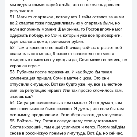
мы видели комментарий альба, что он не очень доволен
результатом.
51
:
Матч со спартаком, потому что 1 тайм остался за ними
во 2 спартак тоже поддавиливать их у спартака были, но
если вспомнить момент Шамонина, то Ростов вполне мог
одержать победу, но Сочи, который уже все приговорили,
едет сначала дома, принимает рубин.
52
:
Там откровенно не везёт 8 очков, сейчас отрыв от неё
спасительного места, 9 очков от спасительного места
отыграть в стыковых ну вряд ли да, Сочи может спастись, но
хорошая игра с.
53
:
Рубином после поражения. И как будто бы такая
компенсация пришла Сочи в матче с цска. Это они
отпустили ситуацию. Вот как будто уже, ну, все за честное
имя, за репутацию играют. Или так просто сложилось там,
знаешь как?
54
:
Ситуация изменилась в том смысле. Я вот думал, там
все с осинькиным было связано. Я думал, что если бы там
осинькину, предположим, Ротенберг сказал, да что успоко.
55
:
Бойтесь. Угу. Готов к следующему сезону готовимся.
Состав хороший, там ещё усилимся и легко. Потом зайдём
снова в российскую премьер лигу туда. Вот. Да, но сейчас,