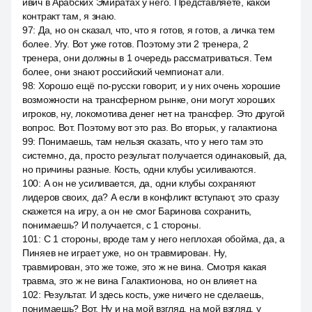
ивич в Арабских Эмиратах у него. Представляете, какой
контракт там, я знаю.
97
:
Да, но он сказал, что, что я готов, я готов, а личка тем
более. Угу. Вот уже готов. Поэтому эти 2 тренера, 2
тренера, они должны в 1 очередь рассматриваться. Тем
более, они знают российский чемпионат али.
98
:
Хорошо ещё по-русски говорит, и у них очень хорошие
возможности на трансферном рынке, они могут хороших
игроков, ну, локомотива денег нет на трансфер. Это другой
вопрос. Вот. Поэтому вот это раз. Во вторых, у галактиона
99
:
Понимаешь, там нельзя сказать, что у него там это
системно, да, просто результат получается одинаковый, да,
но причины разные. Кость, одни клубы усиливаются.
100
:
А он не усиливается, да, одни клубы сохраняют
лидеров своих, да? А если в конфликт вступают, это сразу
скажется на игру, а он не смог Баринова сохранить,
понимаешь? И получается, с 1 стороны.
101
:
С 1 стороны, вроде там у него неплохая обойма, да, а
Пиняев не играет уже, но он травмирован. Ну,
травмирован, это же тоже, это ж не вина. Смотря какая
травма, это ж не вина Галактионова, но он влияет на
102
:
Результат. И здесь кость, уже ничего не сделаешь,
понимаешь? Вот. Ну и на мой взгляд, на мой взгляд, у