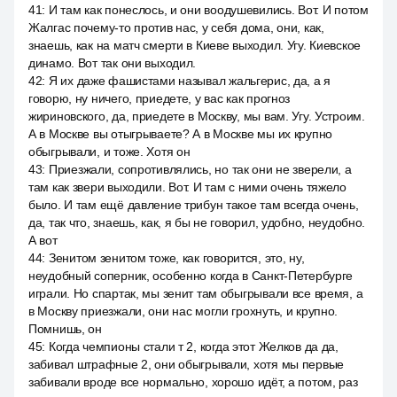
41
:
И там как понеслось, и они воодушевились. Вот. И потом
Жалгас почему-то против нас, у себя дома, они, как,
знаешь, как на матч смерти в Киеве выходил. Угу. Киевское
динамо. Вот так они выходил.
42
:
Я их даже фашистами называл жальгерис, да, а я
говорю, ну ничего, приедете, у вас как прогноз
жириновского, да, приедете в Москву, мы вам. Угу. Устроим.
А в Москве вы отыгрываете? А в Москве мы их крупно
обыгрывали, и тоже. Хотя он
43
:
Приезжали, сопротивлялись, но так они не зверели, а
там как звери выходили. Вот. И там с ними очень тяжело
было. И там ещё давление трибун такое там всегда очень,
да, так что, знаешь, как, я бы не говорил, удобно, неудобно.
А вот
44
:
Зенитом зенитом тоже, как говорится, это, ну,
неудобный соперник, особенно когда в Санкт-Петербурге
играли. Но спартак, мы зенит там обыгрывали все время, а
в Москву приезжали, они нас могли грохнуть, и крупно.
Помнишь, он
45
:
Когда чемпионы стали т 2, когда этот Желков да да,
забивал штрафные 2, они обыгрывали, хотя мы первые
забивали вроде все нормально, хорошо идёт, а потом, раз