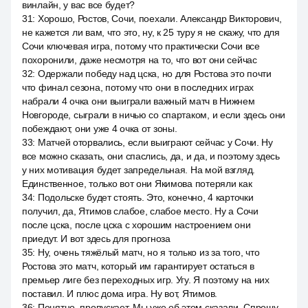
винлайн, у вас все будет?
31
:
Хорошо, Ростов, Сочи, поехали. Александр Викторович,
не кажется ли вам, что это, ну, к 25 туру я не скажу, что для
Сочи ключевая игра, потому что практически Сочи все
похоронили, даже несмотря на то, что вот они сейчас
32
:
Одержали победу над цска, но для Ростова это почти
что финал сезона, потому что они в последних играх
набрали 4 очка они выиграли важный матч в Нижнем
Новгороде, сыграли в ничью со спартаком, и если здесь они
побеждают, они уже 4 очка от зоны.
33
:
Матчей оторвались, если выиграют сейчас у Сочи. Ну
все можно сказать, они спаслись, да, и да, и поэтому здесь
у них мотивация будет запредельная. На мой взгляд.
Единственное, только вот они Якимова потеряли как
34
:
Подольске будет стоять. Это, конечно, 4 карточки
получил, да, Ятимов слабое, слабое место. Ну а Сочи
после цска, после цска с хорошим настроением они
приедут. И вот здесь для прогноза
35
:
Ну, очень тяжёлый матч, но я только из за того, что
Ростова это матч, который им гарантирует остаться в
премьер лиге без переходных игр. Угу. Я поэтому на них
поставил. И плюс дома игра. Ну вот, Ятимов.
36
:
Понятно, пропускает. Мы уже об этом сказали. Спрошу