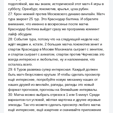
подоплёкой, как мы знаем, исторической этот матч 4 игры в
субботу, Оренбург, локомотив, крылья, цска рубин.
27
:
Крон нижний против Московского динамо винлайн. Матч
тура закроет 25 тур. Это Краснодар балтика. И обратите
внимание, что именно в воскресенье после матча
Краснодар балтика выйдет сразу же программа коммент
лайф обсудим.
28
:
События тура, потому что на следующей неделе нас
ждёт медвик и, кстати, 2 больших матча локомотив зенит и
спартак Краснодар в Москве Махачкала сыграет с зенитом,
и спартак сыграет с ахматом, спартак против Черчесова это
всегда интересно и любопытно, ну и напоминаем, что
осталось всего.
29
:
6 Туров развязка супер интересная. Каждый должен
быть матч безусловно крутым. И чтобы сделать просмотр
ещё интереснее, попробуйте новую механику наших от
наших друзей из винлайн, рапиды, рапиды это новый
формат прогнозов, прогнозы на ближайшие интервалы.
30
:
Матча можно выбрать отрезок в 1 или 5 минут. Среди
вариантов гол угловой, жёлтая карточка и другие игровые
эпизоды. Так что можете сделать просмотр любого матча
ещё интереснее, ещё азартнее и скачивайте приложение