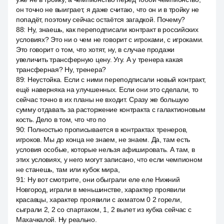
он точно не выиграет, я даже считаю, что он и в тройку не
попадёт, поэтому сейчас остаётся загадкой. Почему?
88
:
Ну, знаешь, как переподписали контракт в российских
условиях? Это ни о чем не говорит с игроками, с игроками.
Это говорит о том, что хотят, ну, в случае продажи
увеличить трансферную цену. Угу. А у тренера какая
трансферная? Ну, тренера?
89
:
Неустойка. Если с ними переподписали новый контракт,
ещё наверняка на улучшенных. Если они это сделали, то
сейчас точно в их планы не входит. Сразу же большую
сумму отдавать за расторжение контракта с галактионовым
кость. Дело в том, что что по
90
:
Полностью прописывается в контрактах тренеров,
игроков. Мы до конца не знаем, не знаем. Да, там есть
условия особые, которые нельзя афишировать. А там, в
этих условиях, у него могут записано, что если чемпионом
не станешь, там или кубок мира,
91
:
Ну вот смотрите, они обыграли еле еле Нижний
Новгород, играли в меньшинстве, характер проявили
красавцы, характер проявили с ахматом 0 2 горели,
сыграли 2, 2 со спартаком, 1, 2 вылет из кубка сейчас с
Махачкалой. Ну реально.