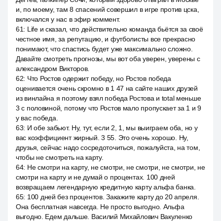
и, по моему, там 8 спасений совершил в игре против цска,
включался у нас в эфир коммент.
61
:
Life и сказал, что действительно команда бьётся за своё
честное имя, за репутацию, и футболисты все прекрасно
понимают, что спастись будет уже максимально сложно.
Давайте смотреть прогнозы, мы вот оба уверен, уверены с
александром Викторов.
62
:
Что Ростов одержит победу, но Ростов победа
оценивается очень скромно в 1 47 на сайте наших друзей
из винлайна я поэтому взял победа Ростова и total меньше
3 с половиной, потому что Ростов мало пропускает за 1 и 9
у вас победа.
63
:
И обе забьют. Ну, тут, если 2, 1, мы выиграем оба, но у
вас коэффициент жирный. 3 55. Это очень хорошо. Ну,
друзья, сейчас надо сосредоточиться, пожалуйста, на том,
чтобы не смотреть на карту.
64
:
Не смотри на карту, не смотри, не смотри, не смотри, не
смотри на карту и не думай о процентах. 100 дней
возвращаем легендарную кредитную карту альфа банка.
65
:
100 дней без процентов. Закажите карту до 20 апреля.
Она бесплатная навсегда. Не просто выгодно. Альфа
выгодно. Едем дальше. Василий Михайлович Вакуленко