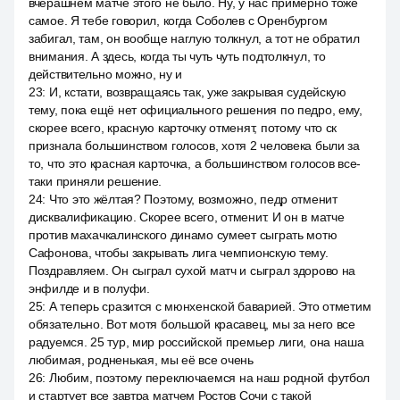
вчерашнем матче этого не было. Ну, у нас примерно тоже
самое. Я тебе говорил, когда Соболев с Оренбургом
забигал, там, он вообще наглую толкнул, а тот не обратил
внимания. А здесь, когда ты чуть чуть подтолкнул, то
действительно можно, ну и
23
:
И, кстати, возвращаясь так, уже закрывая судейскую
тему, пока ещё нет официального решения по педро, ему,
скорее всего, красную карточку отменят, потому что ск
признала большинством голосов, хотя 2 человека были за
то, что это красная карточка, а большинством голосов все-
таки приняли решение.
24
:
Что это жёлтая? Поэтому, возможно, педр отменит
дисквалификацию. Скорее всего, отменит. И он в матче
против махачкалинского динамо сумеет сыграть мотю
Сафонова, чтобы закрывать лига чемпионскую тему.
Поздравляем. Он сыграл сухой матч и сыграл здорово на
энфилде и в полуфи.
25
:
А теперь сразится с мюнхенской баварией. Это отметим
обязательно. Вот мотя большой красавец, мы за него все
радуемся. 25 тур, мир российской премьер лиги, она наша
любимая, родненькая, мы её все очень
26
:
Любим, поэтому переключаемся на наш родной футбол
и стартует все завтра матчем Ростов Сочи с такой