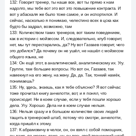
132
:
Говорит тренер, ты наше все, вот ты прямо к нам
надолго, мы тебе вот это вот это повышение контракта. И
вот у абаскаля же было тоже самое, и он испортился. И
сейчас, насколько я понимаю, челестино всех в цска как
будто бы задрал, возможно, там
133
:
Количеством таких тренеров, вот таким поведением,
как в истории с мойзесом. И, следовательно, клуб говорит,
нет, мы тут перестарались, да? Ну вот Газзаев говорит, чего
это добился? Да почему он не ушёл, не нашёл с мойзесом
общего языка, не
134
:
Он ещё этот, в аналитический, аналитическому их. Угу.
Группе, там большие вопросы. Но вот он, Газзаев, так
намекнул на его жену, на жену. Да, да. Так, тонкий намёк,
понимаешь?
135
:
Ну, здесь, знаешь, как я тебе объясню? Я вот сейчас
тоже прочитал книгу анчелотти, вот, и я понял, что
происходит. Ни в коем случае, если у тебя пошли хорошо
дела. Угу. Хорошо. Дела ни в коем случае нельзя.
136
:
Нельзя сразу и в большом количестве своих людей
тащить в тренерский штаб, потому что смотри, анчелотти,
когда пришёл к этому.
137
:
К абрамовичу в челси, он, он взял с собой помощник,
он даже, по моему, даже, ну, он весь свой тренерский штаб.