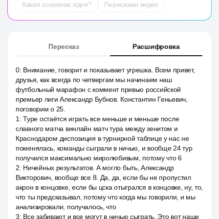
Какая основная идея?
Перескажи видео
Пересказ
Расшифровка
0
:
Внимание, говорит и показывает угрешка. Всем привет,
друзья, как всегда по четвергам мы начинаем наш
футбольный марафон с коммент привью российской
премьер лиги Александр Бубнов. Константин Геньевич,
поговорим о 25.
1
:
Туре остаётся играть все меньше и меньше после
славного матча винлайн матч тура между зенитом и
Краснодаром диспозиция в турнирной таблице у нас не
поменялась, команды сыграли в ничью, и вообще 24 тур
получился максимально миролюбивым, потому что 6
2
:
Ничейных результатов. А могло быть, Александр
Викторович, вообще все 8. Да, да, если бы не пропустил
акрон в концовке, если бы цска отыгрался в концовке, ну, то,
что ты предсказывал, потому что когда мы говорили, и мы
анализировали, получалось, что
3
:
Все забивают и все могут в ничью сыграть. Это вот наши