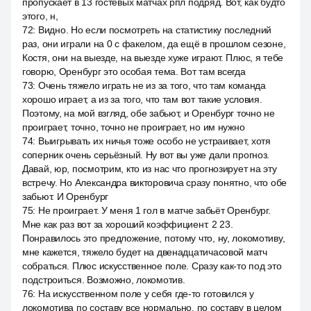
пропускает в 13 гостевых матчах рпл подряд. Вот, как будто
этого, н,
72
:
Видно. Но если посмотреть на статистику последний
раз, они играли на 0 с факелом, да ещё в прошлом сезоне,
Костя, они на выезде, на выезде хуже играют. Плюс, я тебе
говорю, Оренбург это особая тема. Вот там всегда
73
:
Очень тяжело играть не из за того, что там команда
хорошо играет, а из за того, что там вот такие условия.
Поэтому, на мой взгляд, обе забьют, и Оренбург точно не
проиграет, точно, точно не проиграет, но им нужно
74
:
Выигрывать их ничья тоже особо не устраивает, хотя
соперник очень серьёзный. Ну вот вы уже дали прогноз.
Давай, юр, посмотрим, кто из нас что прогнозирует на эту
встречу. Но Александра викторовича сразу понятно, что обе
забьют. И Оренбург
75
:
Не проиграет. У меня 1 гол в матче забьёт Оренбург.
Мне как раз вот за хороший коэффициент. 2 23.
Понравилось это предложение, потому что, ну, локомотиву,
мне кажется, тяжело будет на двенадцатичасовой матч
собраться. Плюс искусственное поле. Сразу как-то под это
подстроиться. Возможно, локомотив.
76
:
На искусственном поле у себя где-то готовился у
локомотива по составу все нормально, по составу в целом