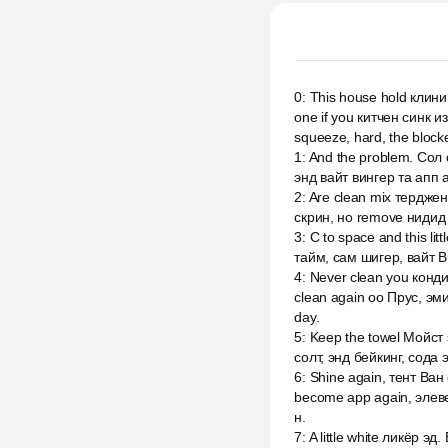
0
:
This house hold клинин
one if you китчен синк из
squeeze, hard, the blocke
1
:
And the problem. Сол
энд вайт вингер та апп 
2
:
Are clean mix терджен 
скрин, но remove нидид 
3
:
С to space and this li
тайм, сам шигер, вайт Ви
4
:
Never clean you конди
clean again оо Прус, эми
day.
5
:
Keep the towel Мойст
солт, энд бейкинг, сода 
6
:
Shine again, тент Ван
become app again, элев
н.
7
:
A little white ликёр эд.