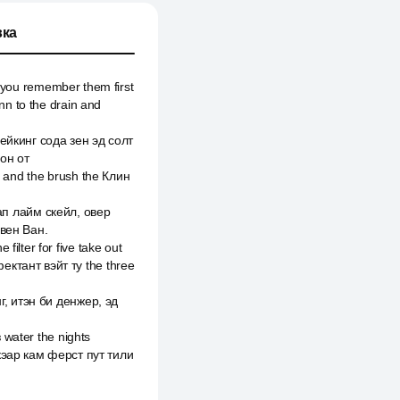
ка
e you remember them first
nn to the drain and
ейкинг сода зен эд солт
он от
l and the brush the Клин
 ап лайм скейл, овер
евен Ван.
lter for five take out
ектант вэйт ту the three
г, итэн би денжер, эд
 water the nights
кэар кам ферст пут тили