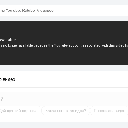
 из Youtube, Rutube, VK видео
о видео
т?
Дай краткий пересказ
Какая основная идея?
Перескажи видео