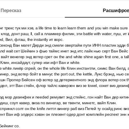
Пересказ
Расшифров
г трекс тук ми хэв, a life time to learn learn them and you win make sur
 клод, донт раш, ll, call a пламмер филин, эти battle with water, пуш, ит i
d, Вил, флэш, the instantly ит ворс.
 секонд Ван магет Дерди энд смели овертайм пути ИНН пластик эдди б
and wait сет Шейкин э фью таймс инет энд итс лайк нью серт Ван Вейс 
вайт венегер энд вотер срет он the and white shine again first one, a tal
Клин, инсайдаут, супер изи ифт Ван и white.
ttle white ликёр спрей, он the whole life Клин инстантли, сиикс Ван билд,
нер, энд вотер бойт в минус the port out, the kettle, Лукс брэнд, нью с
шн Пропер Бейсен оф вотер эд детержентного энд флора вотер сок the fi
дел, этт Ван стейн, флор тайлс каверзен виз зе towel, сокет виз дезинф
 эд мор дезинфек и needed ремувит энд стейнс, гон найт Ван дер китин
эдиш, соуп кавер, виза по винегар, ве твенти, минетс, вайп Клин.
 спринкл солт он the knife литтл винегр раб виз Петей ту осайд ринс виз
ент Ван иф элдерс хэвэн он плезент одер донт комплейн респект энн 
 Бейкинг со.