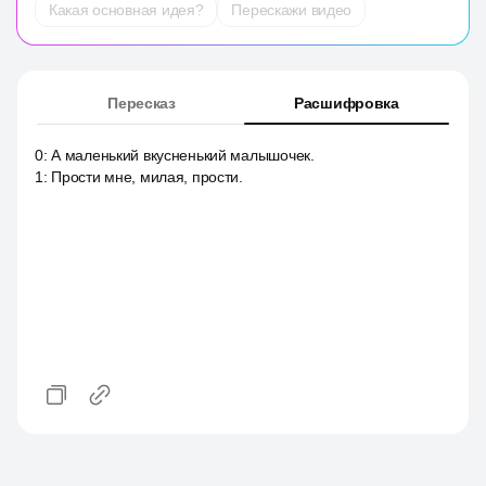
Какая основная идея?
Перескажи видео
Пересказ
Расшифровка
0
:
А маленький вкусненький малышочек.
1
:
Прости мне, милая, прости.