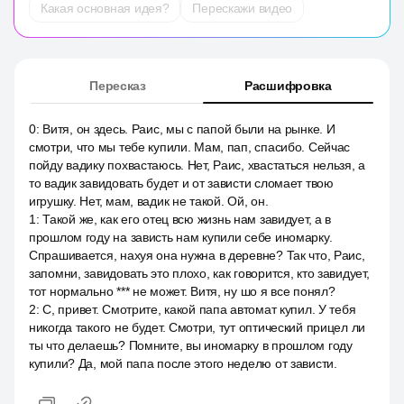
Какая основная идея?
Перескажи видео
Пересказ
Расшифровка
0
:
Витя, он здесь. Раис, мы с папой были на рынке. И
смотри, что мы тебе купили. Мам, пап, спасибо. Сейчас
пойду вадику похвастаюсь. Нет, Раис, хвастаться нельзя, а
то вадик завидовать будет и от зависти сломает твою
игрушку. Нет, мам, вадик не такой. Ой, он.
1
:
Такой же, как его отец всю жизнь нам завидует, а в
прошлом году на зависть нам купили себе иномарку.
Спрашивается, нахуя она нужна в деревне? Так что, Раис,
запомни, завидовать это плохо, как говорится, кто завидует,
тот нормально *** не может. Витя, ну шо я все понял?
2
:
С, привет. Смотрите, какой папа автомат купил. У тебя
никогда такого не будет. Смотри, тут оптический прицел ли
ты что делаешь? Помните, вы иномарку в прошлом году
купили? Да, мой папа после этого неделю от зависти.