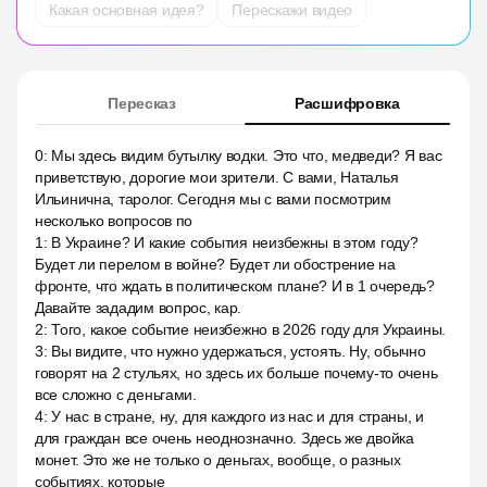
Какая основная идея?
Перескажи видео
Пересказ
Расшифровка
0
:
Мы здесь видим бутылку водки. Это что, медведи? Я вас
приветствую, дорогие мои зрители. С вами, Наталья
Ильинична, таролог. Сегодня мы с вами посмотрим
несколько вопросов по
1
:
В Украине? И какие события неизбежны в этом году?
Будет ли перелом в войне? Будет ли обострение на
фронте, что ждать в политическом плане? И в 1 очередь?
Давайте зададим вопрос, кар.
2
:
Того, какое событие неизбежно в 2026 году для Украины.
3
:
Вы видите, что нужно удержаться, устоять. Ну, обычно
говорят на 2 стульях, но здесь их больше почему-то очень
все сложно с деньгами.
4
:
У нас в стране, ну, для каждого из нас и для страны, и
для граждан все очень неоднозначно. Здесь же двойка
монет. Это же не только о деньгах, вообще, о разных
событиях, которые