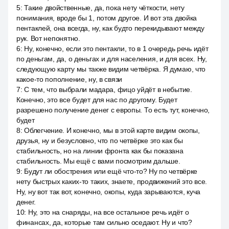
5
:
Такие двойственные, да, пока нету чёткости, нету
понимания, вроде бы 1, потом другое. И вот эта двойка
пентаклей, она всегда, ну, как будто перекидывают между
рук. Вот непонятно.
6
:
Ну, конечно, если это пентакли, то в 1 очередь речь идёт
по деньгам, да, о деньгах и для населения, и для всех. Ну,
следующую карту мы также видим четвёрка. Я думаю, что
какое-то пополнение, ну, в связи
7
:
С тем, что выбрали мадара, фицо уйдёт в небытие.
Конечно, это все будет для нас по другому. Будет
разрешено получение денег с европы. То есть тут, конечно,
будет
8
:
Облегчение. И конечно, мы в этой карте видим окопы,
друзья, ну и безусловно, что по четвёрке это как бы
стабильность, но на линии фронта как бы показана
стабильность. Мы ещё с вами посмотрим дальше.
9
:
Будут ли обострения или ещё что-то? Ну по четвёрке
нету быстрых каких-то таких, знаете, продвижений это все.
Ну, ну вот так вот, конечно, окопы, куда зарываются, куча
денег.
10
:
Ну, это на снаряды, на все остальное речь идёт о
финансах, да, которые там сильно оседают. Ну и что?