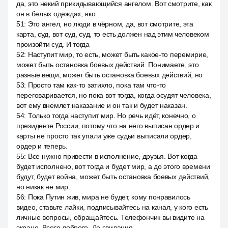
да, это некий прикидывающийся ангелом. Вот смотрите, как
он в белых одеждах, яко
51
:
Это ангел, но люди в чёрном, да, вот смотрите, эта
карта, суд, вот суд, суд, то есть должен над этим человеком
произойти суд. И тогда
52
:
Наступит мир, то есть, может быть какое-то перемирие,
может быть остановка боевых действий. Понимаете, это
разные вещи, может быть остановка боевых действий, но
53
:
Просто там как-то затихло, пока там что-то
переговаривается, но пока вот тогда, когда осудят человека,
вот ему внемлет наказание и он так и будет наказан.
54
:
Только тогда наступит мир. Но речь идёт, конечно, о
президенте России, потому что на него выписан ордер и
карты не просто так упали уже судьи выписали ордер,
ордер и теперь.
55
:
Все нужно привести в исполнение, друзья. Вот когда
будет исполнено, вот тогда и будет мир, а до этого времени
будут, будет война, может быть остановка боевых действий,
но никак не мир.
56
:
Пока Путин жив, мира не будет, кому понравилось
видео, ставьте лайки, подписывайтесь на канал, у кого есть
личные вопросы, обращайтесь. Телефончик вы видите на
экране. Всего доброго. До свидания.