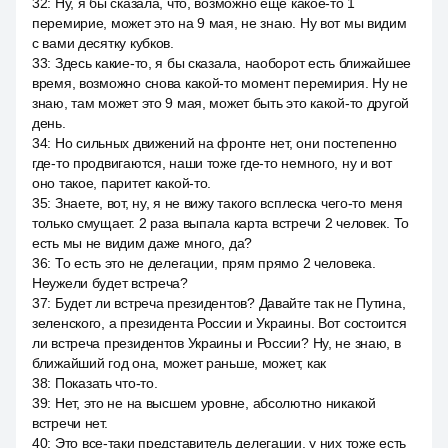
32
:
Ну, я бы сказала, что, возможно ещё какое-то 1
перемирие, может это на 9 мая, не знаю. Ну вот мы видим
с вами десятку кубков.
33
:
Здесь какие-то, я бы сказала, наоборот есть ближайшее
время, возможно снова какой-то момент перемирия. Ну не
знаю, там может это 9 мая, может быть это какой-то другой
день.
34
:
Но сильных движений на фронте нет, они постепенно
где-то продвигаются, наши тоже где-то немного, ну и вот
оно такое, паритет какой-то.
35
:
Знаете, вот, ну, я не вижу такого всплеска чего-то меня
только смущает. 2 раза выпала карта встречи 2 человек. То
есть мы не видим даже много, да?
36
:
То есть это не делегации, прям прямо 2 человека.
Неужели будет встреча?
37
:
Будет ли встреча президентов? Давайте так не Путина,
зеленского, а президента России и Украины. Вот состоится
ли встреча президентов Украины и России? Ну, не знаю, в
ближайший год она, может раньше, может, как
38
:
Показать что-то.
39
:
Нет, это не на высшем уровне, абсолютно никакой
встречи нет.
40
:
Это все-таки представитель делегации, у них тоже есть