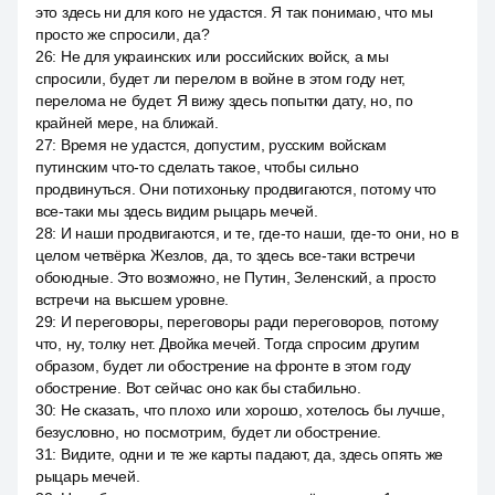
это здесь ни для кого не удастся. Я так понимаю, что мы
просто же спросили, да?
26
:
Не для украинских или российских войск, а мы
спросили, будет ли перелом в войне в этом году нет,
перелома не будет. Я вижу здесь попытки дату, но, по
крайней мере, на ближай.
27
:
Время не удастся, допустим, русским войскам
путинским что-то сделать такое, чтобы сильно
продвинуться. Они потихоньку продвигаются, потому что
все-таки мы здесь видим рыцарь мечей.
28
:
И наши продвигаются, и те, где-то наши, где-то они, но в
целом четвёрка Жезлов, да, то здесь все-таки встречи
обоюдные. Это возможно, не Путин, Зеленский, а просто
встречи на высшем уровне.
29
:
И переговоры, переговоры ради переговоров, потому
что, ну, толку нет. Двойка мечей. Тогда спросим другим
образом, будет ли обострение на фронте в этом году
обострение. Вот сейчас оно как бы стабильно.
30
:
Не сказать, что плохо или хорошо, хотелось бы лучше,
безусловно, но посмотрим, будет ли обострение.
31
:
Видите, одни и те же карты падают, да, здесь опять же
рыцарь мечей.