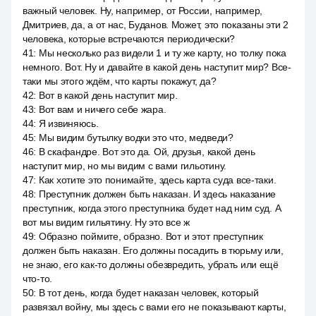
важный человек. Ну, например, от России, например,
Дмитриев, да, а от нас, Буданов. Может, это показаны эти 2
человека, которые встречаются периодически?
41
:
Мы несколько раз видели 1 и ту же карту, но толку пока
немного. Вот. Ну и давайте в какой день наступит мир? Все-
таки мы этого ждём, что карты покажут, да?
42
:
Вот в какой день наступит мир.
43
:
Вот вам и ничего себе жара.
44
:
Я извиняюсь.
45
:
Мы видим бутылку водки это что, медведи?
46
:
В скафандре. Вот это да. Ой, друзья, какой день
наступит мир, но мы видим с вами гильотину.
47
:
Как хотите это понимайте, здесь карта суда все-таки.
48
:
Преступник должен быть наказан. И здесь наказание
преступник, когда этого преступника будет над ним суд. А
вот мы видим гильятину. Ну это все ж
49
:
Образно поймите, образно. Вот и этот преступник
должен быть наказан. Его должны посадить в тюрьму или,
не знаю, его как-то должны обезвредить, убрать или ещё
что-то.
50
:
В тот день, когда будет наказан человек, который
развязал войну, мы здесь с вами его не показывают карты,