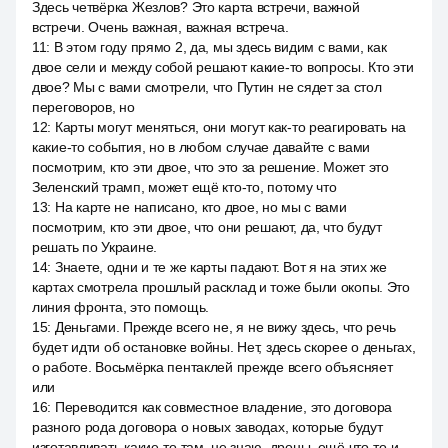
Здесь четвёрка Жезлов? Это карта встречи, важной
встречи. Очень важная, важная встреча.
11
:
В этом году прямо 2, да, мы здесь видим с вами, как
двое сели и между собой решают какие-то вопросы. Кто эти
двое? Мы с вами смотрели, что Путин не сядет за стол
переговоров, но
12
:
Карты могут меняться, они могут как-то реагировать на
какие-то события, но в любом случае давайте с вами
посмотрим, кто эти двое, что это за решение. Может это
Зеленский трамп, может ещё кто-то, потому что
13
:
На карте не написано, кто двое, но мы с вами
посмотрим, кто эти двое, что они решают, да, что будут
решать по Украине.
14
:
Знаете, одни и те же карты падают. Вот я на этих же
картах смотрела прошлый расклад и тоже были окопы. Это
линия фронта, это помощь.
15
:
Деньгами. Прежде всего не, я не вижу здесь, что речь
будет идти об остановке войны. Нет, здесь скорее о деньгах,
о работе. Восьмёрка пентаклей прежде всего объясняет
или
16
:
Переводится как совместное владение, это договора
разного рода договора о новых заводах, которые будут
изготавливать какие-то там, не знаю, дроны, ещё что-то и