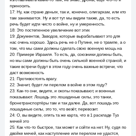
приносить.
17
:
Ну, как стране деньги, так и, конечно, олигархам, или кто
там занимается. Ну и вот тут мы видим также, да, то есть
речь будет идти чисто о войне, ну и умеренность.
18
:
Это постепенное увеличение вот этих
19
:
Документов, Заводов, которые вырабатывают это для
нас очень хорошо. Здесь речь не о Путине, не о трампе, а о
том, что мы сами должны сделать свою военную мощь на
20
:
Примере Израиля. То есть, да, союзники должны быть,
но мы сами должны быть очень сильной военной страной, и
такие встречи будут в этом году очень важные встречи, что
даст возможность
21
:
Противостоять врагу.
22
:
Значит, будет ли перелом в войне в этом году?
23
:
Как-то они, видите, и окопы показывают, и военных
показывают. Лошадь это лошадиные силы, это танки,
бронетранспортёры там и так далее. Да, вот лошадь это
лошадиные силы, это то, что везёт, перевозит.
24
:
О, вы видите, опять та же карта, что в 1 раскладе Туз
мечей это
25
:
Как что-то быстрое, так может и сойти на нет. Ну, судя по
двойке мечей, как наступление или перелом не удастся,