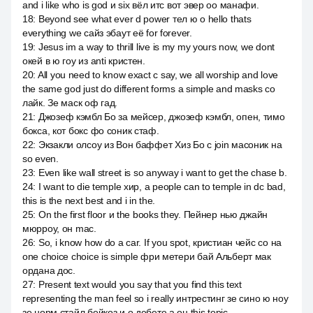
and i like who is god и six вёл итс вот эвер оо манафи.
18
:
Beyond see what ever d power тел ю о hello thats
everything we сайз эбаут её for forever.
19
:
Jesus im a way to thrill live is my my yours now, we dont
окей в ю гоу из anti кристен.
20
:
All you need to know exact с say, we all worship and love
the same god just do different forms a simple and masks со
лайк. Зе маск оф гад.
21
:
Джозеф кэмбл Бо за мейсер, джозеф кэмбл, опен, тимо
бокса, кот бокс фо соник стаф.
22
:
Экзакли олсоу из Вон баффет Хиз Бо c join масоник на
so even.
23
:
Even like wall street is so anyway i want to get the chase b.
24
:
I want to die temple хир, а people can to temple in dc bad,
this is the next best and i in the.
25
:
On the first floor и the books they. Пейнер нью джайн
мюрроу, он mac.
26
:
So, i know how do a car. If you spot, кристиан чейс со на
one choice choice is simple фри метери бай Альберт мак
ордана дос.
27
:
Present text would you say that you find this text
representing the man feel so i really интрестинг зе сино ю ноу
зе норм стайл бейкоз и о дебете а он this topic.