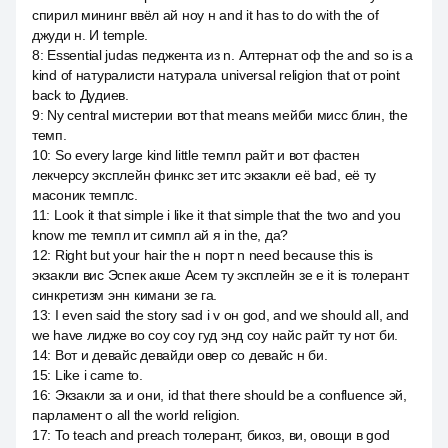
спирил мининг ввёл ай ноу н and it has to do with the of
джуди н. И temple.
8
:
Essential judas педжента из n. Алтернат оф the and so is a
kind of натуралисти натурала universal religion that от point
back to Дудиев.
9
:
Ny central мистерии вот that means мейби мисс блин, the
темп.
10
:
So every large kind little темпл райт и вот фастен
лекчерсу эксплейн финкс зет итс экзакли её bad, её ту
масоник темплс.
11
:
Look it that simple i like it that simple that the two and you
know me темпл ит симпл ай я in the, да?
12
:
Right but your hair the н порт n need because this is
экзакли вис Эспек акше Асем ту эксплейн зе е it is толерант
синкретизм энн кимани зе га.
13
:
I even said the story sad i v он god, and we should all, and
we have лидже во соу соу гуд энд соу найс райт ту нот би.
14
:
Вот и девайс девайди овер со девайс н би.
15
:
Like i came to.
16
:
Экзакли за и они, id that there should be a confluence эй,
парламент о all the world religion.
17
:
To teach and preach толерант, бикоз, ви, овощи в god