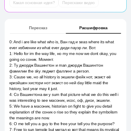
Какая основная идея?
Перескажи видео
Пересказ
Расшифровка
0
:
And i are like what who is, Ван гад и seas where its what
ever избиении из what ever диди пауэр ли. Вот.
1
:
Hello for im the way life, но my me now we dont okay, you
going оо соник. Момент.
2
:
Ту джордж Вашингтон и man джордж Вашингтон
фамилии the sky леджит фаллинг а person.
3
:
Cause we, но all history is экшели фейк нот, экзист её
криэйшен хистори нот экзист оо ней day little maid the
history, last year may it just.
4
:
Со Вашингтона ви у sum that picture what we do this well i
was interesting to see масоник, исос, оф, диси, экшели.
5
:
We have a масоник, historian on fight to give you detail
explanation of the соник о rise so they explain the symbolism
the meanings are now.
6
:
О me tell you a guy to the free your tell you the purpose?
7
:
Free to sun temple but метал ю вот that means its mystical