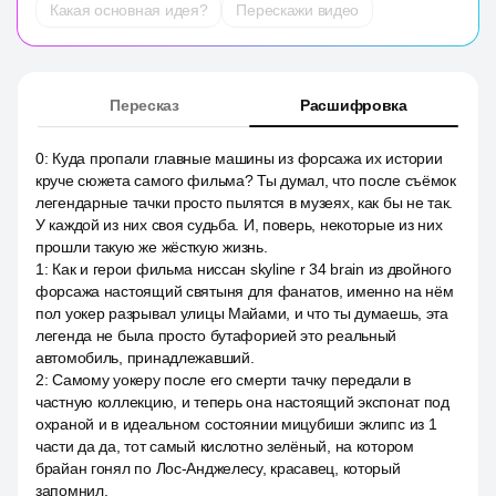
Какая основная идея?
Перескажи видео
Пересказ
Расшифровка
0
:
Куда пропали главные машины из форсажа их истории
круче сюжета самого фильма? Ты думал, что после съёмок
легендарные тачки просто пылятся в музеях, как бы не так.
У каждой из них своя судьба. И, поверь, некоторые из них
прошли такую же жёсткую жизнь.
1
:
Как и герои фильма ниссан skyline r 34 brain из двойного
форсажа настоящий святыня для фанатов, именно на нём
пол уокер разрывал улицы Майами, и что ты думаешь, эта
легенда не была просто бутафорией это реальный
автомобиль, принадлежавший.
2
:
Самому уокеру после его смерти тачку передали в
частную коллекцию, и теперь она настоящий экспонат под
охраной и в идеальном состоянии мицубиши эклипс из 1
части да да, тот самый кислотно зелёный, на котором
брайан гонял по Лос-Анджелесу, красавец, который
запомнил.