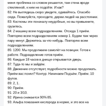
меня проблема со словом решается, там стена вроде
стеклянной, к ним не подойти. И как?
82
:
Не выглядишь скоро увидите, одевайтесь. Спасибо
сюда. Пожалуйста, проходите, держи людей на расстоянии.
83
:
Костюмы эти поначалу неудобные, но вы привыкните,
грузитесь.
84
:
2 машину всем подразделениям. Отсюда 1 приём.
Повторяю всем подразделениям номер 1. Будем там через
пару минут. Держитесь за что-нибудь. Повторяю всем
подразделениям.
85
:
1200. Мы продолжаем самолёт на позиции. Готов к
работе. Подразделение готов приём.
86
:
Каждые 18 часов в днище открывается дверь.
87
:
Туда-то мы и зайдём.
88
:
Движение отсутствует, подробности можно продолжать.
Приём вас понял? Контур. Начинаем Подъём. Приём. 10
футов.
89
:
2, 1.
90
:
Приём.
91
:
20 и 3/10.
92
:
Ирина снижается 90% 85.
93
:
Альфа показания кислорода в норме, и это все на