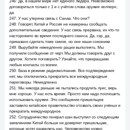
246
:
Да, в нашем мире нет единого лидера. Невозможно
договориться только с 1 и с учётом слова оружие хелперн,
да.
247
:
У нас утеряна связь с Санаа. Что они?
248
:
Говорят, Китай и Россия не намерены сообщать
дополнительные сведения. У нас связь прервана, их что-то
насторожило во время последнего сеанса. Да, сэр, да,
приказано сделать тоже самое, но они наши союзники.
249
:
Вырубайте немедленно рации выполнять. Мы
получили сообщение от черт. Мы должны говорить друг с
другом. Хотите поговорить? Узнайте, что прекращаем
любые контакты со всеми.
250
:
База в режиме радиомолчания. Все подтверждения
нет, мы отключились прекратить все международные
переговоры. Немедленно.
251
:
Мы никогда раньше не пытались продлить луис, верь
мне хорошо. У нас есть время. Просто нам надо поспешить
использовать оружие. Это сообщение пришельцев
заставило китайское правительство отозвать своих учёных и
прекратить международное.
252
:
Сотрудничество генерал шан выступил со следующим
заявлением Китай больше не доверяет пришельцам,
которые хотят разделить нас. Человечество нужно