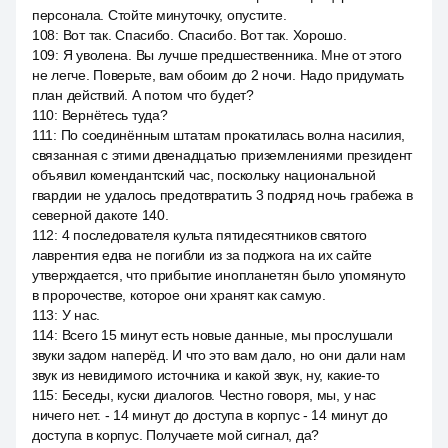
персонала. Стойте минуточку, опустите.
108
:
Вот так. Спасибо. Спасибо. Вот так. Хорошо.
109
:
Я уволена. Вы лучше предшественника. Мне от этого
не легче. Поверьте, вам обоим до 2 ночи. Надо придумать
план действий. А потом что будет?
110
:
Вернётесь туда?
111
:
По соединённым штатам прокатилась волна насилия,
связанная с этими двенадцатью приземлениями президент
объявил комендантский час, поскольку национальной
гвардии не удалось предотвратить 3 подряд ночь грабежа в
северной дакоте 140.
112
:
4 последователя культа пятидесятников святого
лаврентия едва не погибли из за поджога на их сайте
утверждается, что прибытие инопланетян было упомянуто
в пророчестве, которое они хранят как самую.
113
:
У нас.
114
:
Всего 15 минут есть новые данные, мы прослушали
звуки задом наперёд. И что это вам дало, но они дали нам
звук из невидимого источника и какой звук, ну, какие-то
115
:
Беседы, куски диалогов. Честно говоря, мы, у нас
ничего нет. - 14 минут до доступа в корпус - 14 минут до
доступа в корпус. Получаете мой сигнал, да?