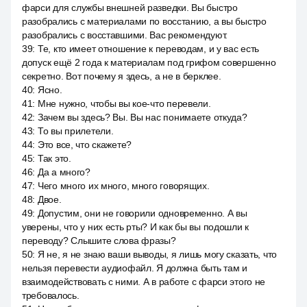
фарси для службы внешней разведки. Вы быстро
разобрались с материалами по восстанию, а вы быстро
разобрались с восставшими. Вас рекомендуют.
39
:
Те, кто имеет отношение к переводам, и у вас есть
допуск ещё 2 года к материалам под грифом совершенно
секретно. Вот почему я здесь, а не в берклее.
40
:
Ясно.
41
:
Мне нужно, чтобы вы кое-что перевели.
42
:
Зачем вы здесь? Вы. Вы нас понимаете откуда?
43
:
То вы прилетели.
44
:
Это все, что скажете?
45
:
Так это.
46
:
Да а много?
47
:
Чего много их много, много говорящих.
48
:
Двое.
49
:
Допустим, они не говорили одновременно. А вы
уверены, что у них есть рты? И как бы вы подошли к
переводу? Слышите слова фразы?
50
:
Я не, я не знаю ваши выводы, я лишь могу сказать, что
нельзя перевести аудиофайл. Я должна быть там и
взаимодействовать с ними. А в работе с фарси этого не
требовалось.