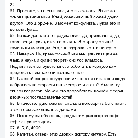
22.
61
:
Простите, я не слышала, что вы сказали. Язык это
основа цивилизации. Клей, соединяющий людей друг с
другом. Это 1 оружие. В момент конфликта. Луиза это in
донали Луиза.
62
:
Бэнкси донали это предисловие. Да, тривиально, да,
такие вещи приходится вставлять. Это краеугольный
камень цивилизации. Ага, это здорово, хоть и неверно.
63
:
Неверно. Ну, краеугольный камень цивилизации не
язык, а наука и физик теоретик из лос аламоса.
Подчиняться вы будете мне, а работать в корпусе вам
придётся с ним так они называют нло.
64
:
Главный вопрос откуда они и чего хотят и как они сюда
добрались на скорости выше скорости света? У меня тут
список вопросов. Можем его проработать, начнём с серии
двоичных последовательностей.
65
:
В качестве рукопожатия сначала поговорить бы с ними,
а уж потом закидывать задачками.
66
:
Поэтому вы оба здесь, продолжим разговор за кофе,
кофе с пришельцами.
67
:
8, 5, 8, 4000.
68
:
Капитан, отведи этих двоих к доктору кетлеру. Есть.