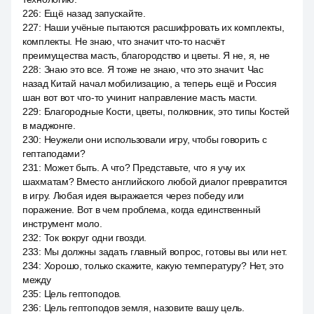
226
:
Ещё назад запускайте.
227
:
Наши учёные пытаются расшифровать их комплекты,
комплекты. Не знаю, что значит что-то насчёт
преимущества масть, благородство и цветы. Я не, я, не
228
:
Знаю это все. Я тоже не знаю, что это значит. Час
назад Китай начал мобилизацию, а теперь ещё и Россия
шан вот вот что-то учинит направление масть масти.
229
:
Благородные Кости, цветы, полковник, это типы Костей
в маджонге.
230
:
Неужели они использовали игру, чтобы говорить с
гептаподами?
231
:
Может быть. А что? Представьте, что я учу их
шахматам? Вместо английского любой диалог превратится
в игру. Любая идея выражается через победу или
поражение. Вот в чем проблема, когда единственный
инструмент моло.
232
:
Ток вокруг одни гвозди.
233
:
Мы должны задать главный вопрос, готовы вы или нет.
234
:
Хорошо, только скажите, какую температуру? Нет, это
между
235
:
Цель гептоподов.
236
:
Цель гептоподов земля, назовите вашу цель.