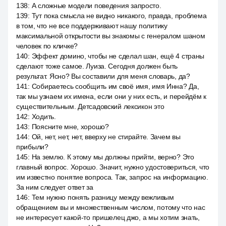
138
:
А сложные модели поведения запросто.
139
:
Тут пока смысла не видно никакого, правда, проблема
в том, что не все поддерживают нашу политику
максимальной открытости вы знакомы с генералом шаном
человек по кличке?
140
:
Эффект домино, чтобы не сделал шан, ещё 4 страны
сделают тоже самое. Луиза. Сегодня должен быть
результат. Ясно? Вы составили для меня словарь, да?
141
:
Собираетесь сообщить им своё имя, имя Инна? Да,
так мы узнаем их имена, если они у них есть, и перейдём к
существительным. Детсадовский лексикон это
142
:
Ходить.
143
:
Поясните мне, хорошо?
144
:
Ой, нет, нет, нет, вверху не стирайте. Зачем вы
прибыли?
145
:
На землю. К этому мы должны прийти, верно? Это
главный вопрос. Хорошо. Значит, нужно удостовериться, что
им известно понятие вопроса. Так, запрос на информацию.
За ним следует ответ за
146
:
Тем нужно понять разницу между вежливым
обращением вы и множественным числом, потому что нас
не интересует какой-то пришелец джо, а мы хотим знать,