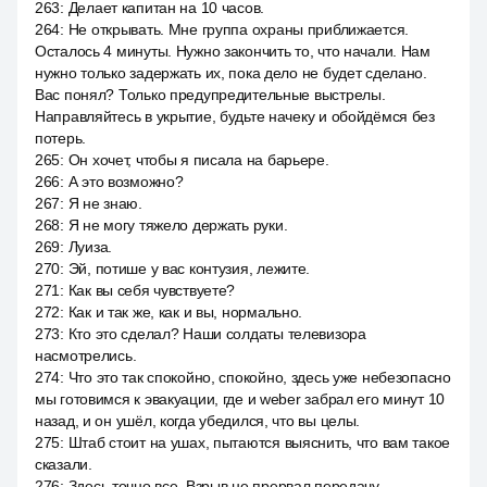
263
:
Делает капитан на 10 часов.
264
:
Не открывать. Мне группа охраны приближается.
Осталось 4 минуты. Нужно закончить то, что начали. Нам
нужно только задержать их, пока дело не будет сделано.
Вас понял? Только предупредительные выстрелы.
Направляйтесь в укрытие, будьте начеку и обойдёмся без
потерь.
265
:
Он хочет, чтобы я писала на барьере.
266
:
А это возможно?
267
:
Я не знаю.
268
:
Я не могу тяжело держать руки.
269
:
Луиза.
270
:
Эй, потише у вас контузия, лежите.
271
:
Как вы себя чувствуете?
272
:
Как и так же, как и вы, нормально.
273
:
Кто это сделал? Наши солдаты телевизора
насмотрелись.
274
:
Что это так спокойно, спокойно, здесь уже небезопасно
мы готовимся к эвакуации, где и weber забрал его минут 10
назад, и он ушёл, когда убедился, что вы целы.
275
:
Штаб стоит на ушах, пытаются выяснить, что вам такое
сказали.
276
:
Здесь точно все. Взрыв не прервал передачу,