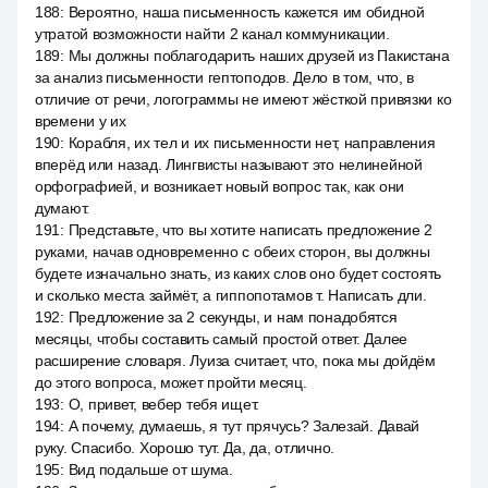
188
:
Вероятно, наша письменность кажется им обидной
утратой возможности найти 2 канал коммуникации.
189
:
Мы должны поблагодарить наших друзей из Пакистана
за анализ письменности гептоподов. Дело в том, что, в
отличие от речи, логограммы не имеют жёсткой привязки ко
времени у их
190
:
Корабля, их тел и их письменности нет, направления
вперёд или назад. Лингвисты называют это нелинейной
орфографией, и возникает новый вопрос так, как они
думают.
191
:
Представьте, что вы хотите написать предложение 2
руками, начав одновременно с обеих сторон, вы должны
будете изначально знать, из каких слов оно будет состоять
и сколько места займёт, а гиппопотамов т. Написать дли.
192
:
Предложение за 2 секунды, и нам понадобятся
месяцы, чтобы составить самый простой ответ. Далее
расширение словаря. Луиза считает, что, пока мы дойдём
до этого вопроса, может пройти месяц.
193
:
О, привет, вебер тебя ищет.
194
:
А почему, думаешь, я тут прячусь? Залезай. Давай
руку. Спасибо. Хорошо тут. Да, да, отлично.
195
:
Вид подальше от шума.