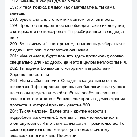
196
:
Знаешь, я как раз думал о тебе.
197
:
У тебя подход к языку, как у математика, ты сама
знаешь.
198
:
Будем считать это комплиментом, это так и есть.
199
:
Просто благодаря тебе мы обходим такие их ловушки,
о которых я и не подозревал. Ты разбираешься в людях, а
вот я.
200
:
Вот почему я 1, поверь мне, ты можешь разбираться в
людях и все равно оставаться одиноким.
201
:
Мне кажется, будто все, что здесь происходит, словно
специально для нас двоих, да и это в целом неплохо ты и я.
202
:
Ты видела Болванов, с которыми мы работаем?
Хорошо, что есть ты.
203
:
Мы спасём наш мир. Сегодня в социальных сетях
появилась 1 фотография пришельца биологическая угроза,
по словам представителей зелёных, особенно сильна в
зоне в штате монтана в Вашингтоне прошла демонстрация
протеста, в которой приняли участие 800.
204
:
Тысяч человек. Далее эти и другие новости в
подробном изложении. 1 контакт с тем, что находится в
этой штуковине. И кто этим занимается. Правительство. То
самое правительство, которое уничтожило систему
здравоохранения и впк. Посмотри