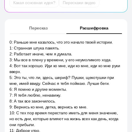
Какая основная идея?
Перескажи видео
Пересказ
Расшифровка
0
:
Раньше мне казалось, что это начало твоей истории.
1
:
Странная штука память.
2
:
Работает иначе, чем я думала.
3
:
Мы все в плену у времени, у его неумолимого хода.
4
:
Вот так хорошо. Иди ко мне, иди ко мне, иди ко мне руки
вверх.
5
:
Это ты, что ли, здесь, шериф? Пушки, щекотушки при
мне, имей ввиду. Сейчас я тебя поймаю. Лучше беги.
6
:
Я помню и другие моменты.
7
:
Я тебя люблю, ненавижу.
8
:
А так все закончилось.
9
:
Вернись ко мне, детка, вернись ко мне.
10
:
С тех пор время перестало иметь для меня значение,
но есть дни, которые влияют на жизнь всех как день, когда
они прибыли.
11
:
Доброе утро.