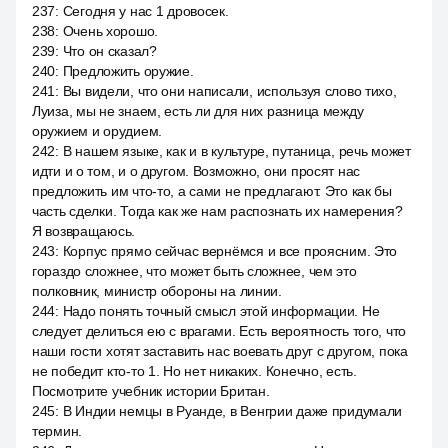
237
:
Сегодня у нас 1 дровосек.
238
:
Очень хорошо.
239
:
Что он сказал?
240
:
Предложить оружие.
241
:
Вы видели, что они написали, используя слово тихо,
Луиза, мы не знаем, есть ли для них разница между
оружием и орудием.
242
:
В нашем языке, как и в культуре, путаница, речь может
идти и о том, и о другом. Возможно, они просят нас
предложить им что-то, а сами не предлагают. Это как бы
часть сделки. Тогда как же нам распознать их намерения?
Я возвращаюсь.
243
:
Корпус прямо сейчас вернёмся и все проясним. Это
гораздо сложнее, что может быть сложнее, чем это
полковник, министр обороны на линии.
244
:
Надо понять точный смысл этой информации. Не
следует делиться ею с врагами. Есть вероятность того, что
наши гости хотят заставить нас воевать друг с другом, пока
не победит кто-то 1. Но нет никаких. Конечно, есть.
Посмотрите учебник истории Британ.
245
:
В Индии немцы в Руанде, в Венгрии даже придумали
термин.