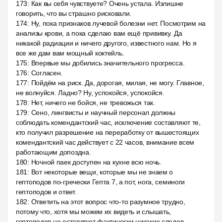
173
:
Как вы себя чувствуете? Очень устала. Излишне
говорить, что вы страшно рисковали.
174
:
Ну, пока признаков лучевой болезни нет. Посмотрим на
анализы крови, а пока сделаю вам ещё прививку. Да
никакой радиации и ничего другого, известного нам. Но я
все же дам вам мощный коктейль.
175
:
Впервые мы добились значительного прогресса.
176
:
Согласен.
177
:
Пойдём на риск. Да, дорогая, милая, не могу. Главное,
не волнуйся. Ладно? Ну, успокойся, успокойся.
178
:
Нет, ничего не бойся, не тревожься так.
179
:
Сено, лингвисты и научный персонал должны
соблюдать комендантский час, исключение составляют те,
кто получил разрешение на переработку от вышестоящих
комендантский час действует с 22 часов, внимание всем
работающим допоздна.
180
:
Ночной паек доступен на кухне всю ночь.
181
:
Вот некоторые вещи, которые мы не знаем о
гептоподов по-гречески Гепта 7, а пот, нога, семиноги
гептоподов и ответ.
182
:
Ответить на этот вопрос что-то разумное трудно,
потому что, хотя мы можем их видеть и слышать,
гептоподов не оставляют фактически никаких следов.