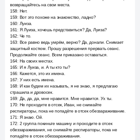
возвращайтесь на свои места.
158
:
Нет.
159
:
Вот это похоже на знакомство, ладно?
160
:
Луиза.
161
:
Я Луиза, хочешь представиться? Да, Луиза?
162
:
Че то.
163
:
Все равно ведь умрём, верно? Да, донали. Снимает
защитный костюм. Прошу разрешения прервать сеанс.
Продолжайте сеанс. Всем приказано оставаться.
164
:
На своих местах.
165
:
И я Луиза, и. А ты кто ты?
166
:
Кажется, это их имена.
167
:
У них есть имена.
168
:
И как будем их называть, я не знаю, я предлагаю
страшила и дровосек.
169
:
Да, да, да, мне нравится. Мне нравится. Ух ты.
170
:
Не проходите в отсек, Иван, не снимайте
респираторы, пока не попадёте в отсек обеззараживание.
171
:
Я знаю. Ой.
172
:
2 группа покиньте машину и проходите в отсек
обеззараживания, не снимайте респираторы, пока не
попадёте в отсек обеззараживания.