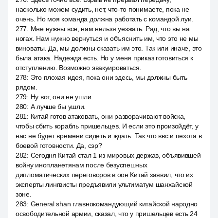
насколько можем судить, нет, что-то понимаете, пока не
очень. Но моя команда должна работать с командой луи.
277
:
Мне нужны все, нам нельзя уезжать. Рад, что вы на
ногах. Нам нужно вернуться и объяснить им, что это не мы
виноваты. Да, мы должны сказать им это. Так или иначе, это
была атака. Надежда есть. Но у меня приказ готовиться к
отступлению. Возможно эвакуироваться.
278
:
Это плохая идея, пока они здесь, мы должны быть
рядом.
279
:
Ну вот, они не ушли.
280
:
А лучше бы ушли.
281
:
Китай готов атаковать, они разворачивают войска,
чтобы сбить корабль пришельцев. И если это произойдёт, у
нас не будет времени сидеть и ждать. Так что ввс и пехота в
боевой готовности. Да, сэр?
282
:
Сегодня Китай стал 1 из мировых держав, объявившей
войну инопланетянам после безуспешных
дипломатических переговоров в оон Китай заявил, что их
эксперты лингвисты предъявили ультиматум шанхайской
зоне.
283
:
General shan главнокомандующий китайской народно
освободительной армии, сказал, что у пришельцев есть 24