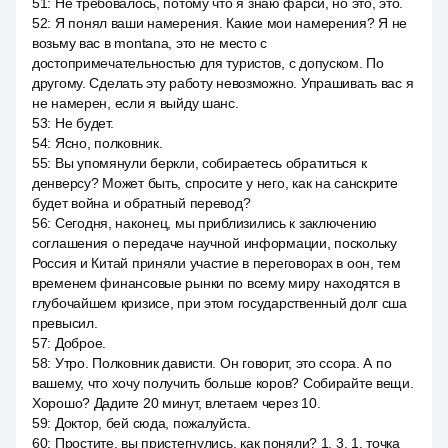
51
:
Не требовалось, потому что я знаю фарси, но это, это.
52
:
Я понял ваши намерения. Какие мои намерения? Я не
возьму вас в montana, это не место с
достопримечательностью для туристов, с допуском. По
другому. Сделать эту работу невозможно. Упрашивать вас я
не намерен, если я выйду шанс.
53
:
Не будет.
54
:
Ясно, полковник.
55
:
Вы упомянули беркли, собираетесь обратиться к
денверсу? Может быть, спросите у него, как на санскрите
будет война и обратный перевод?
56
:
Сегодня, наконец, мы приблизились к заключению
соглашения о передаче научной информации, поскольку
Россия и Китай приняли участие в переговорах в оон, тем
временем финансовые рынки по всему миру находятся в
глубочайшем кризисе, при этом государственный долг сша
превысил.
57
:
Доброе.
58
:
Утро. Полковник дависти. Он говорит, это ссора. А по
вашему, что хочу получить больше коров? Собирайте вещи.
Хорошо? Дадите 20 минут, влетаем через 10.
59
:
Доктор, бей сюда, пожалуйста.
60
:
Простите, вы пристегнулись, как поняли? 1, 3, 1, точка