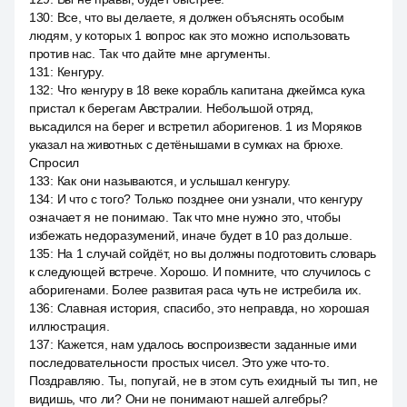
130
:
Все, что вы делаете, я должен объяснять особым
людям, у которых 1 вопрос как это можно использовать
против нас. Так что дайте мне аргументы.
131
:
Кенгуру.
132
:
Что кенгуру в 18 веке корабль капитана джеймса кука
пристал к берегам Австралии. Небольшой отряд,
высадился на берег и встретил аборигенов. 1 из Моряков
указал на животных с детёнышами в сумках на брюхе.
Спросил
133
:
Как они называются, и услышал кенгуру.
134
:
И что с того? Только позднее они узнали, что кенгуру
означает я не понимаю. Так что мне нужно это, чтобы
избежать недоразумений, иначе будет в 10 раз дольше.
135
:
На 1 случай сойдёт, но вы должны подготовить словарь
к следующей встрече. Хорошо. И помните, что случилось с
аборигенами. Более развитая раса чуть не истребила их.
136
:
Славная история, спасибо, это неправда, но хорошая
иллюстрация.
137
:
Кажется, нам удалось воспроизвести заданные ими
последовательности простых чисел. Это уже что-то.
Поздравляю. Ты, попугай, не в этом суть ехидный ты тип, не
видишь, что ли? Они не понимают нашей алгебры?