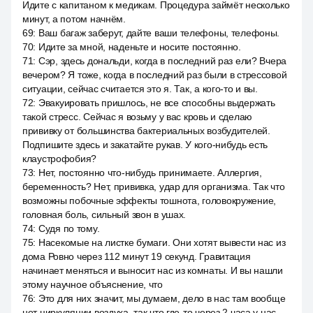
Идите с капитаном к медикам. Процедура займёт несколько
минут, а потом начнём.
69
:
Ваш багаж заберут, дайте ваши телефоны, телефоны.
70
:
Идите за мной, наденьте и носите постоянно.
71
:
Сэр, здесь дональди, когда в последний раз ели? Вчера
вечером? Я тоже, когда в последний раз были в стрессовой
ситуации, сейчас считается это я. Так, а кого-то и вы.
72
:
Эвакуировать пришлось, не все способны выдержать
такой стресс. Сейчас я возьму у вас кровь и сделаю
прививку от большинства бактериальных возбудителей.
Подпишите здесь и закатайте рукав. У кого-нибудь есть
клаустрофобия?
73
:
Нет, постоянно что-нибудь принимаете. Аллергия,
беременность? Нет, прививка, удар для организма. Так что
возможны побочные эффекты тошнота, головокружение,
головная боль, сильный звон в ушах.
74
:
Судя по тому.
75
:
Насекомые на листке бумаги. Они хотят вывести нас из
дома Ровно через 112 минут 19 секунд. Гравитация
начинает меняться и выносит нас из комнаты. И вы нашли
этому научное объяснение, что
76
:
Это для них значит, мы думаем, дело в нас там вообще
нет циркуляции воздуха, так что где-то через 2 часа у нас