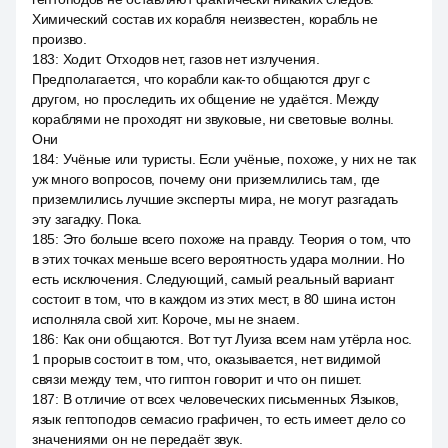
Химический состав их корабля неизвестен, корабль не
произво.
183
:
Ходит. Отходов нет, газов нет излучения.
Предполагается, что корабли как-то общаются друг с
другом, но проследить их общение не удаётся. Между
кораблями не проходят ни звуковые, ни световые волны.
Они
184
:
Учёные или туристы. Если учёные, похоже, у них не так
уж много вопросов, почему они приземлились там, где
приземлились лучшие эксперты мира, не могут разгадать
эту загадку. Пока.
185
:
Это больше всего похоже на правду. Теория о том, что
в этих точках меньше всего вероятность удара молнии. Но
есть исключения. Следующий, самый реальный вариант
состоит в том, что в каждом из этих мест, в 80 шина истон
исполняла свой хит. Короче, мы не знаем.
186
:
Как они общаются. Вот тут Луиза всем нам утёрла нос.
1 прорыв состоит в том, что, оказывается, нет видимой
связи между тем, что гиптон говорит и что он пишет.
187
:
В отличие от всех человеческих письменных Языков,
язык гептоподов семасио графичен, то есть имеет дело со
значениями он не передаёт звук.