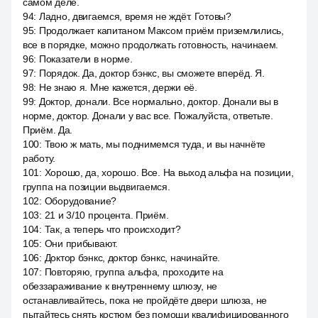
самом деле.
94
:
Ладно, двигаемся, время не ждёт. Готовы?
95
:
Продолжает капитаном Максом приём приземлились,
все в порядке, можно продолжать готовность, начинаем.
96
:
Показатели в норме.
97
:
Порядок. Да, доктор бэнкс, вы сможете вперёд. Я.
98
:
Не знаю я. Мне кажется, держи её.
99
:
Доктор, донали. Все нормально, доктор. Донали вы в
норме, доктор. Донали у вас все. Пожалуйста, ответьте.
Приём. Да.
100
:
Твою ж мать, мы поднимемся туда, и вы начнёте
работу.
101
:
Хорошо, да, хорошо. Все. На выход альфа на позиции,
группа на позиции выдвигаемся.
102
:
Оборудование?
103
:
21 и 3/10 процента. Приём.
104
:
Так, а теперь что происходит?
105
:
Они прибывают.
106
:
Доктор бэнкс, доктор бэнкс, начинайте.
107
:
Повторяю, группа альфа, проходите на
обеззараживание к внутреннему шлюзу, не
останавливайтесь, пока не пройдёте двери шлюза, не
пытайтесь снять костюм без помощи квалифицированного