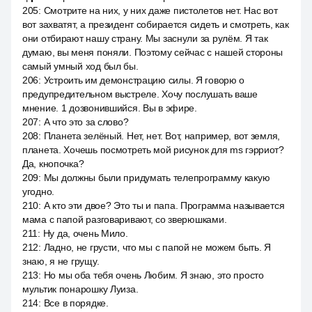
205
:
Смотрите на них, у них даже пистолетов нет. Нас вот
вот захватят, а президент собирается сидеть и смотреть, как
они отбирают нашу страну. Мы заснули за рулём. Я так
думаю, вы меня поняли. Поэтому сейчас с нашей стороны
самый умный ход был бы.
206
:
Устроить им демонстрацию силы. Я говорю о
предупредительном выстреле. Хочу послушать ваше
мнение. 1 дозвонившийся. Вы в эфире.
207
:
А что это за слово?
208
:
Планета зелёный. Нет, нет. Вот, например, вот земля,
планета. Хочешь посмотреть мой рисунок для ms гэрриот?
Да, кнопочка?
209
:
Мы должны были придумать телепрограмму какую
угодно.
210
:
А кто эти двое? Это ты и папа. Программа называется
мама с папой разговаривают, со зверюшками.
211
:
Ну да, очень Мило.
212
:
Ладно, не грусти, что мы с папой не можем быть. Я
знаю, я не грущу.
213
:
Но мы оба тебя очень Любим. Я знаю, это просто
мультик понарошку Луиза.
214
:
Все в порядке.