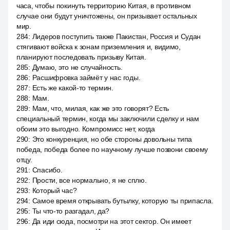
часа, чтобы покинуть территорию Китая, в противном
случае они будут уничтожены, он призывает остальных
мир.
284
:
Лидеров поступить также Пакистан, Россия и Судан
стягивают войска к зонам приземления и, видимо,
планируют последовать призыву Китая.
285
:
Думаю, это не случайность.
286
:
Расшифровка займёт у нас годы.
287
:
Есть же какой-то термин.
288
:
Мам.
289
:
Мам, что, милая, как же это говорят? Есть
специальный термин, когда мы заключили сделку и нам
обоим это выгодно. Компромисс нет, когда
290
:
Это конкуренция, но обе стороны довольны типа
победа, победа более по научному лучше позвони своему
отцу.
291
:
Спасибо.
292
:
Прости, все нормально, я не сплю.
293
:
Который час?
294
:
Самое время открывать бутылку, которую ты припасла.
295
:
Ты что-то разгадал, да?
296
:
Да иди сюда, посмотри на этот сектор. Он имеет