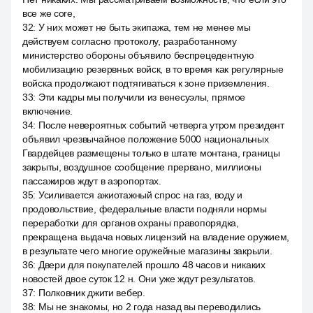
все же core,
32
:
У них может не быть экипажа, тем не менее мы
действуем согласно протоколу, разработанному
министерство обороны объявило беспрецедентную
мобилизацию резервных войск, в то время как регулярные
войска продолжают подтягиваться к зоне приземления.
33
:
Эти кадры мы получили из венесуэлы, прямое
включение.
34
:
После невероятных событий четверга утром президент
объявил чрезвычайное положение 5000 национальных
Гвардейцев размещены только в штате монтана, границы
закрыты, воздушное сообщение прервано, миллионы
пассажиров ждут в аэропортах.
35
:
Усиливается ажиотажный спрос на газ, воду и
продовольствие, федеральные власти подняли нормы
переработки для органов охраны правопорядка,
прекращена выдача новых лицензий на владение оружием,
в результате чего многие оружейные магазины закрыли.
36
:
Двери для покупателей прошло 48 часов и никаких
новостей двое суток 12 н. Они уже ждут результатов.
37
:
Полковник джити вебер.
38
:
Мы не знакомы, но 2 года назад вы переводились