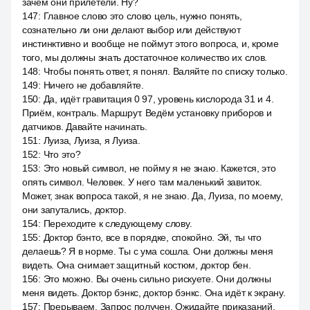
зачем они прилетели. Ну?
147
:
Главное слово это слово цель, нужно понять,
сознательно ли они делают выбор или действуют
инстинктивно и вообще не поймут этого вопроса, и, кроме
того, мы должны знать достаточное количество их слов.
148
:
Чтобы понять ответ, я понял. Валяйте по списку только.
149
:
Ничего не добавляйте.
150
:
Да, идёт гравитация 0 97, уровень кислорода 31 и 4.
Приём, контраль. Маршрут. Ведём установку приборов и
датчиков. Давайте начинать.
151
:
Луиза, Луиза, я Луиза.
152
:
Что это?
153
:
Это новый символ, не пойму я не знаю. Кажется, это
опять символ. Человек. У него там маленький завиток.
Может, знак вопроса такой, я не знаю. Да, Луиза, по моему,
они запутались, доктор.
154
:
Переходите к следующему слову.
155
:
Доктор бэнто, все в порядке, спокойно. Эй, ты что
делаешь? Я в норме. Ты с ума сошла. Они должны меня
видеть. Она снимает защитный костюм, доктор бен.
156
:
Это можно. Вы очень сильно рискуете. Они должны
меня видеть. Доктор бэнкс, доктор бэнкс. Она идёт к экрану.
157
:
Прерываем. Запрос получен. Ожидайте приказаний,