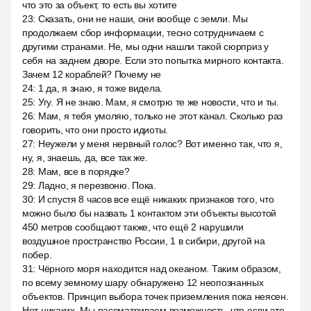
что это за объект, то есть вы хотите
23
:
Сказать, они не наши, они вообще с земли. Мы
продолжаем сбор информации, тесно сотрудничаем с
другими странами. Не, мы одни нашли такой сюрприз у
себя на заднем дворе. Если это попытка мирного контакта.
Зачем 12 кораблей? Почему не
24
:
1 да, я знаю, я тоже видела.
25
:
Угу. Я не знаю. Мам, я смотрю те же новости, что и ты.
26
:
Мам, я тебя умоляю, только не этот канал. Сколько раз
говорить, что они просто идиоты.
27
:
Неужели у меня нервный голос? Вот именно так, что я,
ну, я, знаешь, да, все так же.
28
:
Мам, все в порядке?
29
:
Ладно, я перезвоню. Пока.
30
:
И спустя 8 часов все ещё никаких признаков того, что
можно было бы назвать 1 контактом эти объекты высотой
450 метров сообщают также, что ещё 2 нарушили
воздушное пространство России, 1 в сибири, другой на
побер.
31
:
Чёрного моря находится над океаном. Таким образом,
по всему земному шару обнаружено 12 неопознанных
объектов. Принцип выбора точек приземления пока неясен.
Нет никаких. Мы рассматриваем возможность, что если это