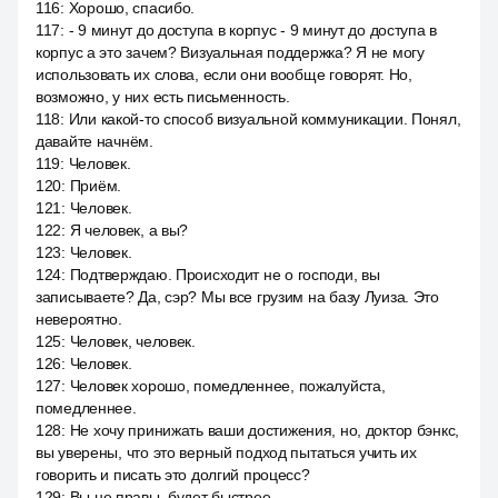
116
:
Хорошо, спасибо.
117
:
- 9 минут до доступа в корпус - 9 минут до доступа в
корпус а это зачем? Визуальная поддержка? Я не могу
использовать их слова, если они вообще говорят. Но,
возможно, у них есть письменность.
118
:
Или какой-то способ визуальной коммуникации. Понял,
давайте начнём.
119
:
Человек.
120
:
Приём.
121
:
Человек.
122
:
Я человек, а вы?
123
:
Человек.
124
:
Подтверждаю. Происходит не о господи, вы
записываете? Да, сэр? Мы все грузим на базу Луиза. Это
невероятно.
125
:
Человек, человек.
126
:
Человек.
127
:
Человек хорошо, помедленнее, пожалуйста,
помедленнее.
128
:
Не хочу принижать ваши достижения, но, доктор бэнкс,
вы уверены, что это верный подход пытаться учить их
говорить и писать это долгий процесс?
129
:
Вы не правы, будет быстрее.