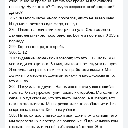
отношение ко времени. Их символ времени практически
повсюду. Ну и что это? Формула сверхсветовой скорости?
Да кто?
297
:
Знает слишком много пробелов, ничто не завершено.
И тут меня осенило иди сюда, вот тут.
298
:
Плюнь на единички, смотри на нули. Сколько здесь
данных негативного пространства. Вот я и посчитал. 0 833 в
периоде.
299
:
Короче говоря, это дробь.
300
:
1, 12.
301
:
В данный момент они говорят, что это 1 12 часть. Мы
части единого целого. Значит, мы тоже претендуем на приз.
Я должна говорить с ним. Нет, мы работаем вместе. Мы
должны поговорить с другими зонами и расшифровать то,
что они по
302
:
Получили от других. Напоминаю, если у вас отшибло
память, Китай угрожает уничтожить их корабль. Мы сами по
себе. Но тут сказано, что это части целого. А я говорю, что
нам на это плевать. Мы перехватили это сообщение с 1 из
секретных каналов. Кто-то из учёных.
303
:
Пытался достучаться до мира. Если кто-то слышит это,
мы перевели их в последнее заявление. Я приказываю вам
открыть дверь, или мы её выбиваем в 1 целое. Это