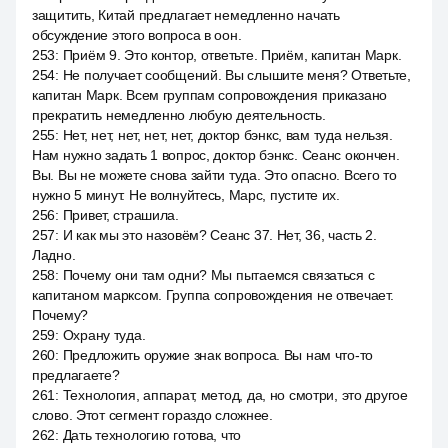
защитить, Китай предлагает немедленно начать
обсуждение этого вопроса в оон.
253
:
Приём 9. Это контор, ответьте. Приём, капитан Марк.
254
:
Не получает сообщений. Вы слышите меня? Ответьте,
капитан Марк. Всем группам сопровождения приказано
прекратить немедленно любую деятельность.
255
:
Нет, нет, нет, нет, нет, доктор бэнкс, вам туда нельзя.
Нам нужно задать 1 вопрос, доктор бэнкс. Сеанс окончен.
Вы. Вы не можете снова зайти туда. Это опасно. Всего то
нужно 5 минут. Не волнуйтесь, Марс, пустите их.
256
:
Привет, страшила.
257
:
И как мы это назовём? Сеанс 37. Нет, 36, часть 2.
Ладно.
258
:
Почему они там одни? Мы пытаемся связаться с
капитаном марксом. Группа сопровождения не отвечает.
Почему?
259
:
Охрану туда.
260
:
Предложить оружие знак вопроса. Вы нам что-то
предлагаете?
261
:
Технология, аппарат, метод, да, но смотри, это другое
слово. Этот сегмент гораздо сложнее.
262
:
Дать технологию готова, что