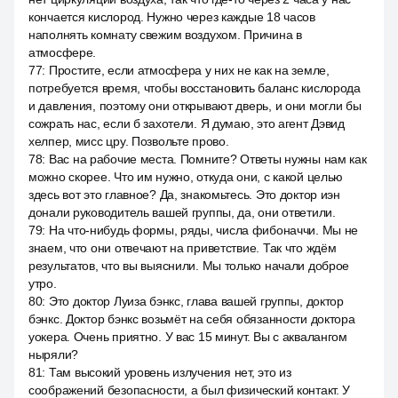
кончается кислород. Нужно через каждые 18 часов
наполнять комнату свежим воздухом. Причина в
атмосфере.
77
:
Простите, если атмосфера у них не как на земле,
потребуется время, чтобы восстановить баланс кислорода
и давления, поэтому они открывают дверь, и они могли бы
сожрать нас, если б захотели. Я думаю, это агент Дэвид
хелпер, мисс цру. Позвольте прово.
78
:
Вас на рабочие места. Помните? Ответы нужны нам как
можно скорее. Что им нужно, откуда они, с какой целью
здесь вот это главное? Да, знакомьтесь. Это доктор иэн
донали руководитель вашей группы, да, они ответили.
79
:
На что-нибудь формы, ряды, числа фибоначчи. Мы не
знаем, что они отвечают на приветствие. Так что ждём
результатов, что вы выяснили. Мы только начали доброе
утро.
80
:
Это доктор Луиза бэнкс, глава вашей группы, доктор
бэнкс. Доктор бэнкс возьмёт на себя обязанности доктора
уокера. Очень приятно. У вас 15 минут. Вы с аквалангом
ныряли?
81
:
Там высокий уровень излучения нет, это из
соображений безопасности, а был физический контакт. У