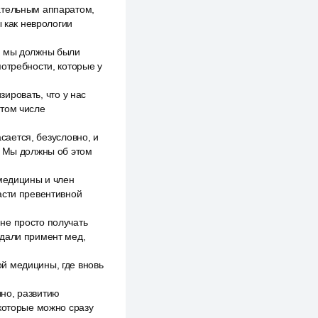
ательным аппаратом,
ы как неврологии
а мы должны были
потребности, которые у
зировать, что у нас
 том числе
асается, безусловно, и
. Мы должны об этом
 медицины и член
асти превентивной
не просто получать
здали примент мед,
й медицины, где вновь
но, развитию
 которые можно сразу