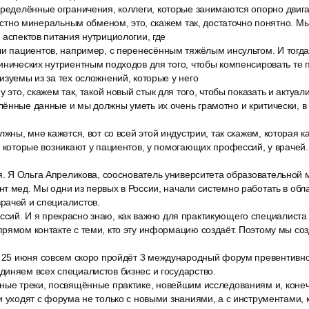
пределённые ограничения, коллеги, которые занимаются опорно двиг
 костно минеральным обменом, это, скажем так, достаточно понятно. М
 аспектов питания нутрициологии, где
ли пациентов, например, с перенесённым тяжёлым инсультом. И тогд
инических нутриентным подходов для того, чтобы компенсировать те 
изуемы из за тех осложнений, которые у него
 это, скажем так, такой новый стык для того, чтобы показать и актуали
ённые данные и мы должны уметь их очень грамотно и критически, в
лжны, мне кажется, вот со всей этой индустрии, так скажем, которая к
, которые возникают у пациентов, у помогающих профессий, у врачей
ья. Я Ольга Апреликова, сооснователь университета образовательной
т мед. Мы одни из первых в России, начали системно работать в обл
рачей и специалистов.
ий. И я прекрасно знаю, как важно для практикующего специалиста 
рямом контакте с теми, кто эту информацию создаёт. Поэтому мы со
, 25 июня совсем скоро пройдёт 3 международный форум превентивно
иняем всех специалистов бизнес и государство.
ные треки, посвящённые практике, новейшим исследованиям и, конеч
и уходят с форума не только с новыми знаниями, а с инструментами,