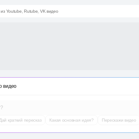
 из Youtube, Rutube, VK видео
о видео
т?
Дай краткий пересказ
Какая основная идея?
Перескажи видео