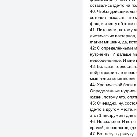
оставались где-то на п
40
:
Чтобы действительно
хотелось показать, что
факт, и я могу об этом 
41
:
Питанием, потому ч
диетических паттернов,
market мишени, да, кот
42
:
С определёнными мар
нутриенты. И дальше мы
недооценённое. И мне к
43
:
Большая гордость н
нейротрофилы в невроло
мышления моих коллег о
44
:
Хронической боли в
Определённые нутриент
жизни, потому что, опят
45
:
Очевидно, ну, состо
где-то в другом месте, 
этот 1 инструмент для в
46
:
Неврологов. И вот я
врачей, неврологов, где
47
:
Вот некую движуху, 