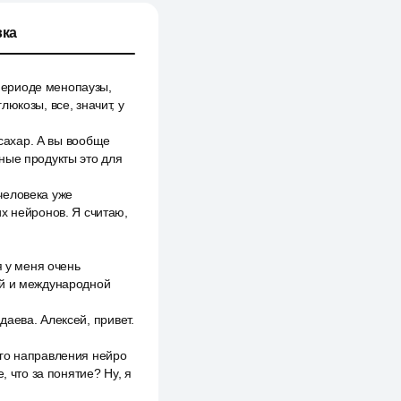
ка
периоде менопаузы,
юкозы, все, значит, у
 сахар. А вы вообще
ные продукты это для
человека уже
х нейронов. Я считаю,
я у меня очень
ой и международной
аева. Алексей, привет.
ого направления нейро
, что за понятие? Ну, я