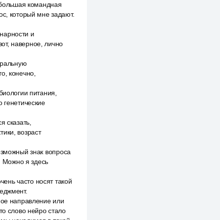
о большая командная
ос, который мне задают.
нарности и
от, наверное, лично
тральную
о, конечно,
обиологии питания,
о генетические
я сказать,
тики, возраст
озможный знак вопроса
 Можно я здесь
ень часто носят такой
неджмент.
ное направление или
то слово нейро стало