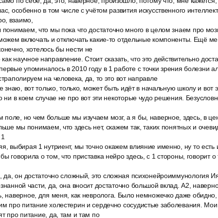
амо по себе, да, это, наверное, произошло, потому что, мне кажется
ас, особенно в том числе с учётом развития искусственного интеллект
о, взаимо,
 понимаем, что мы пока что достаточно много в целом знаем про мозг
 можем включать и отключать какие-то отдельные компоненты. Ещё ме
конечно, хотелось бы нести не
как научное направление. Стоит сказать, что это действительно дост
первые упоминалось в 2010 году в 1 работе с точки зрения болезни а
страполируем на человека, да, то это вот направле
е знаю, вот только, только, может быть идёт в начальную школу и вот э
то ни в коем случае не про вот эти некоторые чудо решения. Безусло
оле, но чем больше мы изучаем мозг, а я бы, наверное, здесь, в це
ольше мы понимаем, что здесь нет, скажем так, таких понятных и очев
 1
я, выбирая 1 нутриент, мы точно окажем влияние именно, ну то есть 
ы говорила о том, что приставка нейро здесь, с 1 стороны, говорит о
, да, он достаточно сложный, это сложная психонейроиммунология Ия
знанной части, да, она вносит достаточно большой вклад. A2, наверно
, наверное, для меня, как невролога. Было немножечко даже обидно, ч
рим про питание холестерин и сердечно сосудистые заболевания. Мо
т про питание, да, там и там по