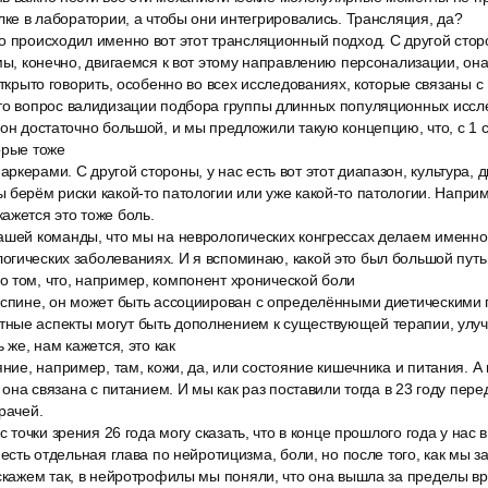
олке в лаборатории, а чтобы они интегрировались. Трансляция, да?
 происходил именно вот этот трансляционный подход. С другой сторо
 мы, конечно, двигаемся к вот этому направлению персонализации, она
открыто говорить, особенно во всех исследованиях, которые связаны с
то вопрос валидизации подбора группы длинных популяционных иссле
 он достаточно большой, и мы предложили такую концепцию, что, с 1 с
орые тоже
керами. С другой стороны, у нас есть вот этот диапазон, культура, 
 берём риски какой-то патологии или уже какой-то патологии. Напри
ажется это тоже боль.
ашей команды, что мы на неврологических конгрессах делаем именно
гических заболеваниях. И я вспоминаю, какой это был большой путь
 том, что, например, компонент хронической боли
 спине, он может быть ассоциирован с определёнными диетическими 
ные аспекты могут быть дополнением к существующей терапии, ул
ь же, нам кажется, это как
яние, например, там, кожи, да, или состояние кишечника и питания. А 
и она связана с питанием. И мы как раз поставили тогда в 23 году пере
рачей.
 с точки зрения 26 года могу сказать, что в конце прошлого года у на
 есть отдельная глава по нейротицизма, боли, но после того, как мы за
скажем так, в нейротрофилы мы поняли, что она вышла за пределы вр