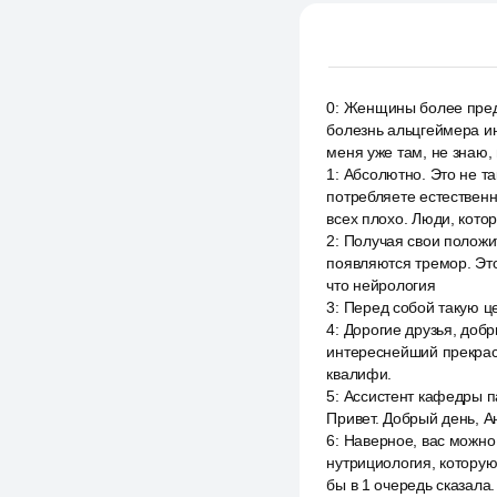
0
:
Женщины более предр
болезнь альцгеймера ин
меня уже там, не знаю,
1
:
Абсолютно. Это не та
потребляете естественн
всех плохо. Люди, кото
2
:
Получая свои положи
появляются тремор. Это
что нейрология
3
:
Перед собой такую це
4
:
Дорогие друзья, добр
интереснейший прекрасн
квалифи.
5
:
Ассистент кафедры па
Привет. Добрый день, А
6
:
Наверное, вас можно
нутрициология, которую 
бы в 1 очередь сказала.