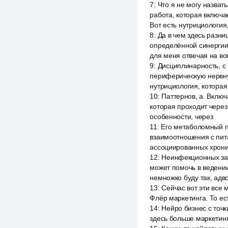
7
:
Что я не могу назват
работа, которая включа
Вот есть нутрициология,
8
:
Да в чем здесь разн
определённой синергии 
для меня отвечая на воп
9
:
Дисциплинарность, с 
периферическую нервную
нутрициология, которая
10
:
Паттернов, а. Включ
которая проходит через
особенности, через
11
:
Его метаболомный пр
взаимоотношения с пита
ассоциированных хрони
12
:
Неинфекционных заб
может помочь в ведени
немножко буду так, адв
13
:
Сейчас вот эти все
Флёр маркетинга. То ес
14
:
Нейро бизнес с точ
здесь больше маркетинг