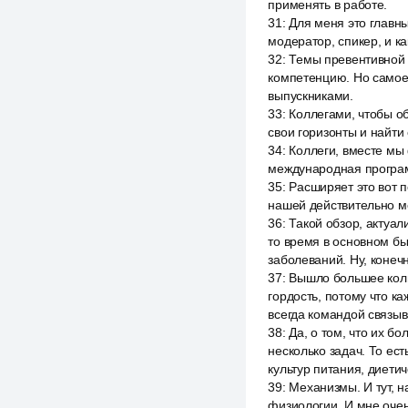
применять в работе.
31
:
Для меня это главны
модератор, спикер, и к
32
:
Темы превентивной 
компетенцию. Но самое
выпускниками.
33
:
Коллегами, чтобы о
свои горизонты и найти
34
:
Коллеги, вместе мы
международная программ
35
:
Расширяет это вот п
нашей действительно м
36
:
Такой обзор, актуа
то время в основном б
заболеваний. Ну, конечн
37
:
Вышло большее колич
гордость, потому что к
всегда командой связыв
38
:
Да, о том, что их б
несколько задач. То ес
культур питания, диети
39
:
Механизмы. И тут, н
физиологии. И мне оче