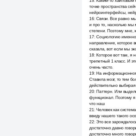
15
:
Каким-то хайповым с
точке пространства сейч
нейроинтерфейсы, нейр
16
:
Связи. Все равно мы
и про то, насколько мы
степени. Поэтому мне, 
17
:
Социологию именно 
направление, которое в
сказала, вот если мы эк
18
:
Которое вот там, я н
трепетный 1 класс. И э
очень часто.
19
:
На информационном п
Ставила мозг, то тем б
действительно выбирая
20
:
Паттерн. Или выделя
функционал. Поэтому я б
что наш
21
:
Человек как система
ввиду нашего такого осо
22
:
Это все зарождалось
достаточно давно гово
достаточно много говоря