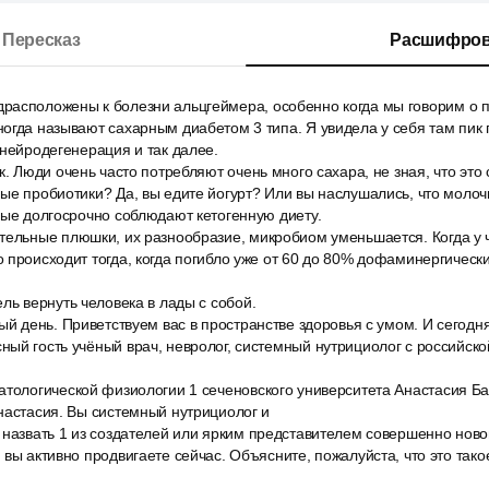
Пересказ
Расшифров
асположены к болезни альцгеймера, особенно когда мы говорим о 
огда называют сахарным диабетом 3 типа. Я увидела у себя там пик гл
 нейродегенерация и так далее.
к. Люди очень часто потребляют очень много сахара, не зная, что это
ые пробиотики? Да, вы едите йогурт? Или вы наслушались, что молоч
рые долгосрочно соблюдают кетогенную диету.
тельные плюшки, их разнообразие, микробиом уменьшается. Когда у 
 происходит тогда, когда погибло уже от 60 до 80% дофаминергически
ль вернуть человека в лады с собой.
ый день. Приветствуем вас в пространстве здоровья с умом. И сегодн
ый гость учёный врач, невролог, системный нутрициолог с российск
тологической физиологии 1 сеченовского университета Анастасия Бад
настасия. Вы системный нутрициолог и
 назвать 1 из создателей или ярким представителем совершенно нов
вы активно продвигаете сейчас. Объясните, пожалуйста, что это такое