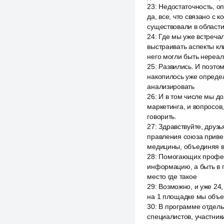
23
:
Недостаточность, о
да, все, что связано с
существовали в области
24
:
Где мы уже встреча
выстраивать аспекты кл
него могли быть нереал
25
:
Развились. И поэтому
накопилось уже определ
анализировать
26
:
И в том числе мы до
маркетинга, и вопросов
говорить.
27
:
Здравствуйте, друз
правления союза привен
медицины, объединяя в
28
:
Помогающих професс
информацию, а быть в п
место где такое
29
:
Возможно, и уже 24
на 1 площадке мы объед
30
:
В программе отдель
специалистов, участник