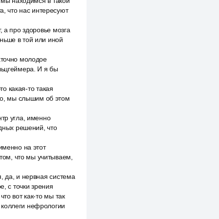
, мы находимся в такой
а, что нас интересуют
, а про здоровье мозга
ньше в той или иной
аточно молодое
льцгеймера. И я бы
то какая-то такая
вно, мы слышим об этом
нтр угла, именно
идных решений, что
именно на этот
 том, что мы учитываем,
, да, и нервная система
е, с точки зрения
то вот как-то мы так
и коллеги нефрологии