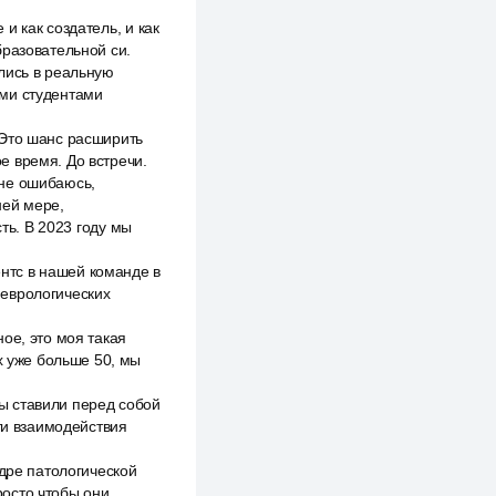
и как создатель, и как
бразовательной си.
лись в реальную
ими студентами
 Это шанс расширить
е время. До встречи.
 не ошибаюсь,
ней мере,
ть. В 2023 году мы
нтс в нашей команде в
неврологических
ое, это моя такая
х уже больше 50, мы
мы ставили перед собой
ти взаимодействия
едре патологической
росто чтобы они