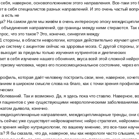
ь себя, наверное, основоположником этого направления. Все-таки эт
ет в себя специалистов разных направлений. И это очень частый вопр
 а есть не
ица? На самом деле мы живём в очень интересную эпоху междисципли
объединения направлений, где границы между ними стираются. Так в
рос, что это такое? Это, конечно, синергия между
1 стороны, в области неврологии, которая действительно изучает цен
 систему с акцентом сейчас на здоровье мозга. С другой стороны, эт
 выходит за пределы только изучения нутриентов и диетических
ает в себя изучение нашего обоняния, вкуса всей этой сложной нейр
 призму человека, через его психоэмоциональное состояние, через ег
офиль, которая даёт человеку построить свои, мне, наверное, хочетс
нием в широком смысле слова на благо, как с точки зрения профилак
ческих
олеваний. Так и возможно. Да, я здесь пока что ставлю. Наверное, в
и пациентов с уже существующими неврологическими заболеваниями.
окатом дьявола, конечно.
 междисциплинарные направления, междисциплинарные тренды, они оч
ть сейчас уже существует нейромаркетинг, нейро стратегия, нейроме
ки зрения нейро нутрициологии, по вашему мнению, это все-таки науч
а? Я бы сказала, что да, наверное, мы как неврологи часто слышим, ч