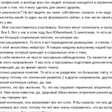
 профессий, и вообще всех тех людей, которые находятся в огромн
сом о том, что я могу сделать для своего здоровь.
где реальность? Ну вот видите, вы сами, собственно, сказали, и не над
ранслятор какой-то идеи, вы её формируете сейчас, в том числе своей 
ях у вас
Мне посчастливилось участвовать. Коллеги могут посмотреть и прогр
. Все 5. Вот у нас в этом году был Юбилейный, 5 симпозиум, то есть вс
чно большую социальную миссию, на которую мы
пени расширяемся. То есть я вот периодически размышляю, я считаю, 
т этой экосистемы нейротро. Я говорю каждому выпускнику нашей пр
человеку, который приходит в социальные сети, к тому,
по себе является не просто пассивным наблюдателем. Он является ак
м этого направления. У вас есть и программы подготовки дополните
евенция, да, во время своего тезиса.
аточно широкое понятие. То есть я не разделяю, по большому счёту, 
ину, потому что логическое развитие 1 в другое направление, другое
ский континуум сейчас, да, при
онятно, это про экологию. То, что нас окружает первичная, вторичная,
. Нам всем известна, да, здоровый образ жизни, вторичная ранняя д
а мы говорим про
ий континуум, она затрагивает все его слои. Я бы сказала, что она д
агивать все слои, потому что вот мне очень понравилось, что вы косн