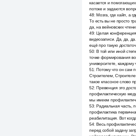
касается и помогающих
потоке и задаются вопро
48
:
Мозга, где хайп, а 
То есть вы не просто т
да, на вейновских чтени
49
:
Целая конференция. 
видеозаписи. Да, да, да
ещё про такую достато
50
:
В той или иной сте
точке формирования во
университете, каждому 
51
:
Потому что он сам 
Строителем, Строителе
такое классное слово пр
52
:
Превенция это дост
профилактическую медиц
мы имеем профилактиче
53
:
Радиальная часть, п
профилактика первичная
реабилитация. Вот когд
54
:
Весь профилактическ
перед собой задачу затр