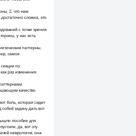
ны, 2, что нам
 достаточно сложна, это
дований с точки зрения
тороны, у нас есть
диетические паттерны,
мер, самое
 секции по
 как раз изменения
паттернами.
учшающим качество
вот боль, которая сидит
д собой задачу дать вот
с вышло пособие для
пустили, да, вот эту
ачей неврологов, она