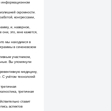
ом информационном
о излишней скромности.
работой, конгрессами,
амму, и, наверное,
е они, это, мне кажется,
что мы находимся в
ограммы в сеченовском
тивным участником,
льные. Вы упомянули
превентивную медицину,
. С учётом технологий
 третичная
иагностика, третичная
ействительно ставит
улись аспектов