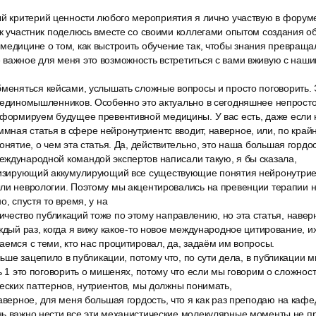
й критерий ценности любого мероприятия я лично участвую в форуме 
ак участник поделюсь вместе со своими коллегами опытом создания о
медицине о том, как выстроить обучение так, чтобы знания превраща
 важное для меня это возможность встретиться с вами вживую с наш
бменяться кейсами, услышать сложные вопросы и просто поговорить.
 единомышленников. Особенно это актуально в сегодняшнее непросто
 формируем будущее превентивной медицины. У вас есть, даже если
ная статья в сфере нейронутриентс вводит, наверное, или, по край
онятие, о чем эта статья. Да, действительно, это наша большая гордос
еждународной командой экспертов написали такую, я бы сказала,
лизирующий аккумулирующий все существующие понятия нейронутрие
ыли неврологии. Поэтому мы акцентировались на превенции терапии 
о, спустя то время, у на
ество публикаций тоже по этому направлению, но эта статья, наверн
аждый раз, когда я вижу какое-то новое международное цитирование, и
аемся с теми, кто нас процитировал, да, задаём им вопросы.
ольше зацепило в публикации, потому что, по сути дела, в публикации 
ть 1 это поговорить о мишенях, потому что если мы говорим о сложнос
ческих паттернов, нутриентов, мы должны понимать,
аверное, для меня большая гордость, что я как раз преподаю на каф
нь важно нести все эти механистические молекулярные моменты не п