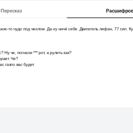
Пересказ
Расшифров
кое-то чудо под чехлом. Да ну ничё себе. Двигатель лифан, 77 сил. Ку
 Ну че, погнали *** рот, а рулить как?
рает. Че?
с газпо вас будет.