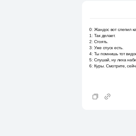
0
:
Жандос вот слепил ка
1
:
Так делает.
2
:
Стоять.
3
:
Уже спуск есть.
4
:
Ты помнишь тот видос?
5
:
Слушай, ну лиха наби
6
:
Куры. Смотрите, сейча