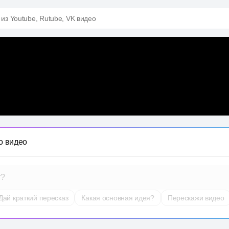
 из Youtube, Rutube, VK видео
о видео
т?
Дай краткий пересказ
Какая основная идея?
Перескажи видео