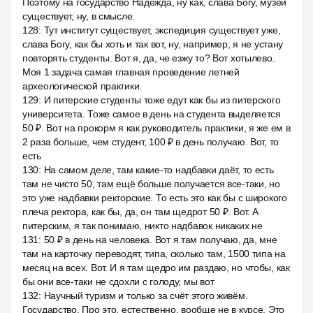
Поэтому на государство Надежда, ну как, слава Богу, музеи
существует, ну, в смысле.
128
:
Тут институт существует, экспедиция существует уже,
слава Богу, как бы хоть и так вот, ну, например, я не устану
повторять студенты. Вот я, да, че езжу то? Вот хотылево.
Моя 1 задача самая главная проведение летней
археологической практики.
129
:
И питерские студенты тоже едут как бы из питерского
университета. Тоже самое в день на студента выделяется
50 ₽. Вот на прокорм я как руководитель практики, я же ем в
2 раза больше, чем студент, 100 ₽ в день получаю. Вот, то
есть
130
:
На самом деле, там какие-то надбавки даёт, то есть
там не чисто 50, там ещё больше получается все-таки, но
это уже надбавки ректорские. То есть это как бы с широкого
плеча ректора, как бы, да, он там щедрот 50 ₽. Вот. А
питерским, я так понимаю, никто надбавок никаких не
131
:
50 ₽ в день на человека. Вот я там получаю, да, мне
там на карточку переводят, типа, сколько там, 1500 типа на
месяц на всех. Вот. И я там щедро им раздаю, но чтобы, как
бы они все-таки не сдохли с голоду, мы вот
132
:
Научный туризм и только за счёт этого живём.
Государство. Про это, естественно, вообще не в курсе. Это