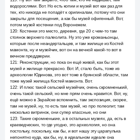
водорослями. Вот. Но есть копии и музей вот как раз для
тех, кто никогда не попадёт к оригиналам, потому что они
закрыты для посещения, а как бы музей офигенный. Вот,
потом музей костенки под Воронежем.
120
:
Костенки это место, деревня, где 20 с чем-то там
стоянок верхнего палеолита. Ну это уже кроманьонцы,
которые после неандертальцев, и там жилище из Костей
мамонта, ну и музейчик, вот он на вечной какой-то вот в
вечном преддверии.
121
:
Реконструкции, но пока он ещё живой, как бы этот
музей и жилище прекрасно. Вот. И, стало быть, тоже из
археологии Юдинова, это вот тоже в брянской области, там
тоже музей жилища Костей мамонта. Вот.
122
:
И плюс такой сельский музейчик, очень скромненький,
очень такой сельский, но мне прям очень нравится. Вот, ну,
ещё можно в Зарайске вспомнить, там экспозиция, скорее,
там не музей, ну, то есть там музей, но про полеолит, там
несколько витринок, они супер классные, но они
123
:
Такие скромненькие, а в остальных музеях, да, есть в
краеведческих, то где угодно, это археология, но она
постольку, поскольку, как бы, и вот нашу эту царапулька
непонятно куда, как бы, ну, в идеальном идеале она