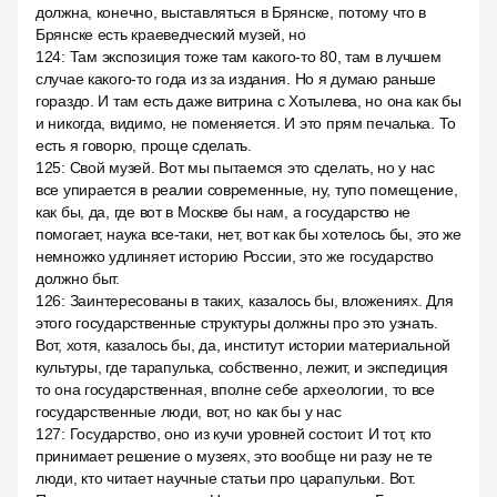
должна, конечно, выставляться в Брянске, потому что в
Брянске есть краеведческий музей, но
124
:
Там экспозиция тоже там какого-то 80, там в лучшем
случае какого-то года из за издания. Но я думаю раньше
гораздо. И там есть даже витрина с Хотылева, но она как бы
и никогда, видимо, не поменяется. И это прям печалька. То
есть я говорю, проще сделать.
125
:
Свой музей. Вот мы пытаемся это сделать, но у нас
все упирается в реалии современные, ну, тупо помещение,
как бы, да, где вот в Москве бы нам, а государство не
помогает, наука все-таки, нет, вот как бы хотелось бы, это же
немножко удлиняет историю России, это же государство
должно быт.
126
:
Заинтересованы в таких, казалось бы, вложениях. Для
этого государственные структуры должны про это узнать.
Вот, хотя, казалось бы, да, институт истории материальной
культуры, где тарапулька, собственно, лежит, и экспедиция
то она государственная, вполне себе археологии, то все
государственные люди, вот, но как бы у нас
127
:
Государство, оно из кучи уровней состоит. И тот, кто
принимает решение о музеях, это вообще ни разу не те
люди, кто читает научные статьи про царапульки. Вот.