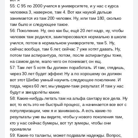
55
:
С 95 по 2000 учился в университете, и у нас с курса
человека 3, наверное, там 4. Вот как наукой дальше
занимается из там 200 человек. Ну, или там 180, сколько
там было и следующее такое.
56
:
Поколение. Ну, оно как бы, ещё 20 лет надо, ну, чтобы
человек там родился, заинтересовался нормально в школе
учился, потом в нормальном университете, там 5. Ну,
сейчас вообще, там 6 лет, сейчас 7 уже хотят давать. Ну,
потом там аспирантура, потом, после аспирантуры тоже,
на самом деле, мало чего он понимает, он ещ.
57
:
Там лет 5 хотя бы должен поработать. И там, глядишь,
через 30 лет будет эффект. Ну а по хорошему он должен
вот этот Шибко умный научить следующее поколение. И
тогда, через 60 лет, мы увидим-таки результат. И там у нас
будут и звездолёты какие.
58
:
Какие-нибудь летать там на альфа сантару все дела. Ну
вот, то есть это не быстрый процесс, а начинается все вот с
популяризации, чем я и занимаюсь. А есть какие-то
результаты уже вы видите, чтобы у нового поколения там,
кто у нас сейчас бумеры, вот тут зумеры, чтобы они
проявляли
59
:
Какие-то таланты, может подавали надежды. Вопрос,