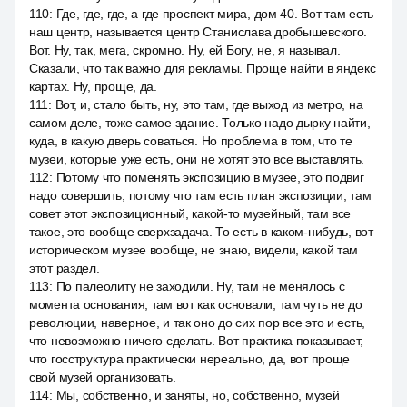
110
:
Где, где, где, а где проспект мира, дом 40. Вот там есть
наш центр, называется центр Станислава дробышевского.
Вот. Ну, так, мега, скромно. Ну, ей Богу, не, я называл.
Сказали, что так важно для рекламы. Проще найти в яндекс
картах. Ну, проще, да.
111
:
Вот, и, стало быть, ну, это там, где выход из метро, на
самом деле, тоже самое здание. Только надо дырку найти,
куда, в какую дверь соваться. Но проблема в том, что те
музеи, которые уже есть, они не хотят это все выставлять.
112
:
Потому что поменять экспозицию в музее, это подвиг
надо совершить, потому что там есть план экспозиции, там
совет этот экспозиционный, какой-то музейный, там все
такое, это вообще сверхзадача. То есть в каком-нибудь, вот
историческом музее вообще, не знаю, видели, какой там
этот раздел.
113
:
По палеолиту не заходили. Ну, там не менялось с
момента основания, там вот как основали, там чуть не до
революции, наверное, и так оно до сих пор все это и есть,
что невозможно ничего сделать. Вот практика показывает,
что госструктура практически нереально, да, вот проще
свой музей организовать.
114
:
Мы, собственно, и заняты, но, собственно, музей