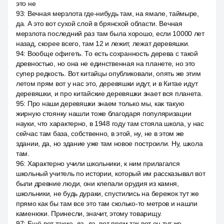
это не
93
:
Вечная мерзлота где-нибудь там, на ямале, таймыре,
да. А это вот сухой слой в брянской области. Вечная
мерзлота последний раз там была хорошо, если 10000 лет
назад, скорее всего, там 12 и лежит, лежат деревяшки.
94
:
Вообще офигеть. То есть сохранность дерева с такой
древностью, но она не единственная на планете, но это
супер редкость. Вот китайцы опубликовали, опять же этим
летом прям вот у нас это, деревяшки идут, и в Китае идут
деревяшки, и про китайские деревяшки знает вся планета.
95
:
Про наши деревяшки знаем только мы, как такую
жирную стоянку нашли тоже благодаря популяризации
науки, что характерно, в 1948 году там стояла школа, у нас
сейчас там база, собственно, в этой, ну, не в этом же
здании, да, но здание уже там новое построили. Ну, школа
там.
96
:
Характерно учили школьники, к ним прилагался
школьный учитель по истории, который им рассказывал вот
были древние люди, они клепали орудия из камня,
школьники, не будь дураки, спустились на бережок тут же
прямо как бы там все это там сколько-то метров и нашли
каменюки. Принесли, значит, этому товарищу.
97
:
Ещё вот такие, да, да, вот прям так вот он тут же