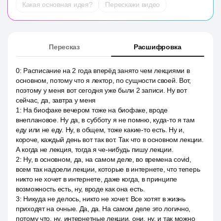
Какая основная идея?
Перескажи видео
Пересказ
Расшифровка
0
:
Расписание на 2 года вперёд занято чем лекциями в
основном, потому что я лектор, по сущности своей. Вот,
поэтому у меня вот сегодня уже были 2 записи. Ну вот
сейчас, да, завтра у меня
1
:
На биофаке вечером тоже на биофаке, вроде
внеплановое. Ну да, в субботу я не помню, куда-то я там
еду или не еду. Ну, в общем, тоже какие-то есть. Ну и,
короче, каждый день вот так вот. Так что в основном лекции.
А когда не лекция, тогда я че-нибудь пишу лекции.
2
:
Ну, в основном, да, на самом деле, во времена covid,
всем так надоели лекции, которые в интернете, что теперь
никто не хочет в интернете, даже когда, в принципе
возможность есть, ну, вроде как она есть.
3
:
Никуда не делось, никто не хочет. Все хотят в жизнь
приходят на очные. Да, да. На самом деле это логично,
потому что, ну, интернетные лекции, они, ну, и так можно