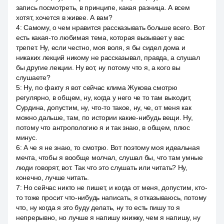
запись посмотреть, в принципе, какая разница. А всем
хотят, хочется в живее. А вам?
4
:
Самому, о чем нравится рассказывать больше всего. Вот
есть какая-то любимая тема, которая вызывает у вас
трепет. Ну, если честно, моя воля, я бы сидел дома и
никаких лекций никому не рассказывал, правда, а слушал
бы другие лекции. Ну вот, ну потому что я, а кого вы
слушаете?
5
:
Ну, по факту я вот сейчас клима Жукова смотрю
регулярно, в общем, ну, когда у него че то там выходит,
Сурдина, допустим, ну, что-то такое, ну, че, от меня как
можно дальше, там, по истории какие-нибудь вещи. Ну,
потому что антропологию я и так знаю, в общем, плюс
минус.
6
:
А че я не знаю, то смотрю. Вот поэтому моя идеальная
мечта, чтобы я вообще молчал, слушал бы, что там умные
люди говорят, вот. Так что это слушать или читать? Ну,
конечно, лучше читать.
7
:
Но сейчас никто не пишет, и когда от меня, допустим, кто-
то тоже просит что-нибудь написать, я отказываюсь, потому
что, ну когда я это буду делать, ну то есть пишу то я
непрерывно, но лучше я напишу книжку, чем я напишу, ну