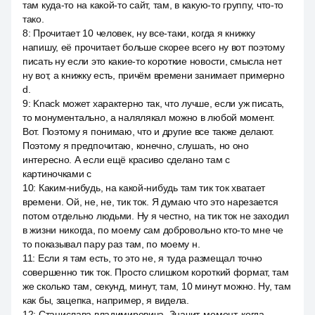
там куда-то на какой-то сайт, там, в какую-то группу, что-то
тако.
8
:
Прочитает 10 человек, ну все-таки, когда я книжку
напишу, её прочитает больше скорее всего ну вот поэтому
писать ну если это какие-то короткие новости, смысла нет
ну вот, а книжку есть, причём времени занимает примерно
d.
9
:
Knack может характерно так, что лучше, если уж писать,
то монументально, а налялякал можно в любой момент.
Вот. Поэтому я понимаю, что и другие все также делают.
Поэтому я предпочитаю, конечно, слушать, но оно
интересно. А если ещё красиво сделано там с
картиночками с
10
:
Каким-нибудь, на какой-нибудь там тик ток хватает
времени. Ой, не, не, тик ток. Я думаю что это нарезается
потом отдельно людьми. Ну я честно, на тик ток не заходил
в жизни никогда, по моему сам добровольно кто-то мне че
то показывал пару раз там, по моему н.
11
:
Если я там есть, то это не, я туда размещал точно
совершенно тик ток. Просто слишком короткий формат, там
же сколько там, секунд, минут, там, 10 минут можно. Ну, там
как бы, зацепка, например, я видела.
12
:
Станислава владимировича. Значит, момент, когда