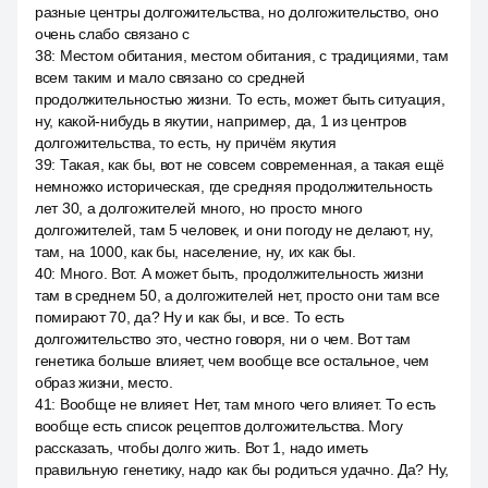
разные центры долгожительства, но долгожительство, оно
очень слабо связано с
38
:
Местом обитания, местом обитания, с традициями, там
всем таким и мало связано со средней
продолжительностью жизни. То есть, может быть ситуация,
ну, какой-нибудь в якутии, например, да, 1 из центров
долгожительства, то есть, ну причём якутия
39
:
Такая, как бы, вот не совсем современная, а такая ещё
немножко историческая, где средняя продолжительность
лет 30, а долгожителей много, но просто много
долгожителей, там 5 человек, и они погоду не делают, ну,
там, на 1000, как бы, население, ну, их как бы.
40
:
Много. Вот. А может быть, продолжительность жизни
там в среднем 50, а долгожителей нет, просто они там все
помирают 70, да? Ну и как бы, и все. То есть
долгожительство это, честно говоря, ни о чем. Вот там
генетика больше влияет, чем вообще все остальное, чем
образ жизни, место.
41
:
Вообще не влияет. Нет, там много чего влияет. То есть
вообще есть список рецептов долгожительства. Могу
рассказать, чтобы долго жить. Вот 1, надо иметь
правильную генетику, надо как бы родиться удачно. Да? Ну,