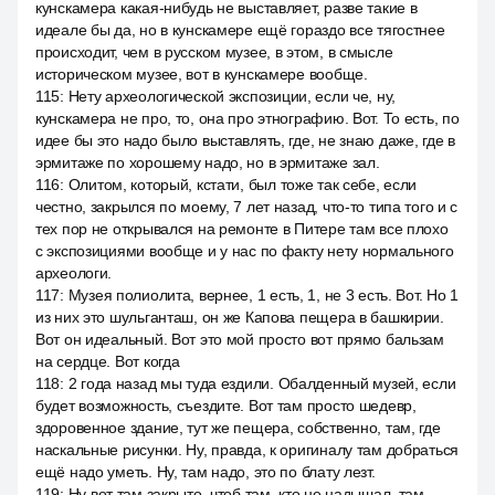
кунскамера какая-нибудь не выставляет, разве такие в
идеале бы да, но в кунскамере ещё гораздо все тягостнее
происходит, чем в русском музее, в этом, в смысле
историческом музее, вот в кунскамере вообще.
115
:
Нету археологической экспозиции, если че, ну,
кунскамера не про, то, она про этнографию. Вот. То есть, по
идее бы это надо было выставлять, где, не знаю даже, где в
эрмитаже по хорошему надо, но в эрмитаже зал.
116
:
Олитом, который, кстати, был тоже так себе, если
честно, закрылся по моему, 7 лет назад, что-то типа того и с
тех пор не открывался на ремонте в Питере там все плохо
с экспозициями вообще и у нас по факту нету нормального
археологи.
117
:
Музея полиолита, вернее, 1 есть, 1, не 3 есть. Вот. Но 1
из них это шульганташ, он же Капова пещера в башкирии.
Вот он идеальный. Вот это мой просто вот прямо бальзам
на сердце. Вот когда
118
:
2 года назад мы туда ездили. Обалденный музей, если
будет возможность, съездите. Вот там просто шедевр,
здоровенное здание, тут же пещера, собственно, там, где
наскальные рисунки. Ну, правда, к оригиналу там добраться
ещё надо уметь. Ну, там надо, это по блату лезт.
119
:
Ну вот там закрыто, чтоб там, кто не надышал, там