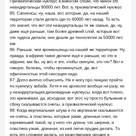
Призматический нуклеус в микосом слове, что микок это
неандертальцы 90000 лет. Вот, а, призматический нуклеус
85
:
Сапиенсы, ну, наша, вот, которые, да, на нашей
территории стали делать где-то 40000 лет назад. То есть
это значит, что вот эти неандертальцы те же самые, да, ну,
даже ещё раньше, там более древний слой, которые вот
эти чудеса делали, они дошли до технологии за 50000 лет,
как
86
:
Раньше, чем кроманьонцы на нашей же территории. Ну,
правда, в африке такое делали ещё и раньше, но это в
африке, как бы, ну вот, и это, чтобы скинули, это что? Вот я
говорю, болезнь, чтобы проникнуться, да, вот
офигенностью этой сенсации надо
87
:
Долго внятно объяснять. Не я могу про лекцию пройти
по нуклеусу забаба. Хотя я не археолог вообще ни разу, но
у неандертальцев дисковидные нуклеусы, когда вот плюхо,
это кремнёвая, да, исходная, вот этот, ну просто булыжник и
сбоку скалываются очепы, а призматический нуклеус.
88
:
Когда вертикальная штука и по вертикали скалываются
не очепы, а пластины, которые узкие, длинные очеп, он
корявенький такой, ну у него что длина, что ширина, а
пластина узкая, длинная, из неё легче орудие делать. То
есть это сложнее делать, но качественнее орудия и