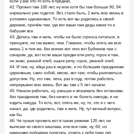
если у вас кто-то есть в предках,
42
:
Прожил там 100 лет, ну или хотя бы там больше 90, 94
нормально уже годится. Вот, стало быть, 2 жить всю жизнь в
условиях одинаковых. То есть вот вы родились в своей
деревне, причём там, где вот ваши там деды какие-то и
бабушки все.
43
:
Делись там и жить, чтобы не было стресса питаться, в
принципе, не так важно, чем. Главное, чтобы опять же всю
жизнь 1 и тем же, без всяких вот этих вот Бубликов там с
сахаром, да, вот если ваши предки ели репу, горох и там,
не знаю, ржаной хлеб, ешьте репу, горох, ржаной хлеб.
44
:
И там, ну, яйца раз в неделю, и по большим праздникам
церковным, само собой, мяско, вот там, чтобы разговеться,
допустим. Ну, это там, типа, раз в году, потом работать
непрерывно всю жизнь. Вот вы там с 5 лет начали.
45
:
Начали работать, ну, раньше и впахивать без остановки,
без праздников там, без ничего и не болеть никогда, и не
ездить никуда. То есть, вот, опять же, ну, то, что я с чего
начал, да, где родились, там и жить. Ну, тут вечный вопрос,
как бы.
46
:
Че лучше прожить вот в таком режиме 120 лет, не
вылезая из своего кишлака, или все-таки, ну, 60, но
немножко пободрее полетать, отнять у себя пару лет