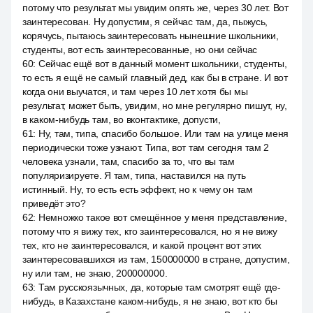
потому что результат мы увидим опять же, через 30 лет. Вот
заинтересован. Ну допустим, я сейчас там, да, пыжусь,
корячусь, пытаюсь заинтересовать нынешние школьники,
студенты, вот есть заинтересованные, но они сейчас
60
:
Сейчас ещё вот в данный момент школьники, студенты,
то есть я ещё не самый главный дед, как бы в стране. И вот
когда они выучатся, и там через 10 лет хотя бы мы
результат, может быть, увидим, но мне регулярно пишут, ну,
в каком-нибудь там, во вконтактике, допусти,
61
:
Ну, там, типа, спасибо большое. Или там на улице меня
периодически тоже узнают. Типа, вот там сегодня там 2
человека узнали, там, спасибо за то, что вы там
популяризируете. Я там, типа, наставился на путь
истинный. Ну, то есть есть эффект, но к чему он там
приведёт это?
62
:
Немножко такое вот смещённое у меня представление,
потому что я вижу тех, кто заинтересовался, но я не вижу
тех, кто не заинтересовался, и какой процент вот этих
заинтересовавшихся из там, 150000000 в стране, допустим,
ну или там, не знаю, 200000000.
63
:
Там русскоязычных, да, которые там смотрят ещё где-
нибудь, в Казахстане каком-нибудь, я не знаю, вот кто бы