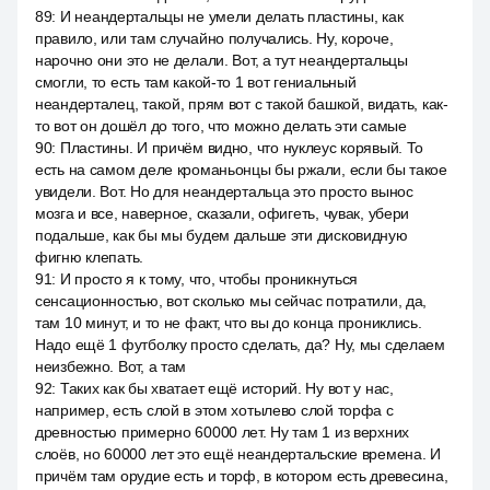
89
:
И неандертальцы не умели делать пластины, как
правило, или там случайно получались. Ну, короче,
нарочно они это не делали. Вот, а тут неандертальцы
смогли, то есть там какой-то 1 вот гениальный
неандерталец, такой, прям вот с такой башкой, видать, как-
то вот он дошёл до того, что можно делать эти самые
90
:
Пластины. И причём видно, что нуклеус корявый. То
есть на самом деле кроманьонцы бы ржали, если бы такое
увидели. Вот. Но для неандертальца это просто вынос
мозга и все, наверное, сказали, офигеть, чувак, убери
подальше, как бы мы будем дальше эти дисковидную
фигню клепать.
91
:
И просто я к тому, что, чтобы проникнуться
сенсационностью, вот сколько мы сейчас потратили, да,
там 10 минут, и то не факт, что вы до конца прониклись.
Надо ещё 1 футболку просто сделать, да? Ну, мы сделаем
неизбежно. Вот, а там
92
:
Таких как бы хватает ещё историй. Ну вот у нас,
например, есть слой в этом хотылево слой торфа с
древностью примерно 60000 лет. Ну там 1 из верхних
слоёв, но 60000 лет это ещё неандертальские времена. И
причём там орудие есть и торф, в котором есть древесина,