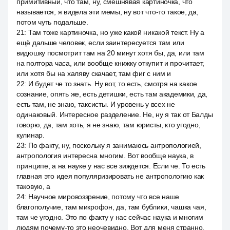
примитивный, что там, ну, смешнявая картиночка, что
называется, я видела эти мемы, ну вот что-то такое, да,
потом чуть подальше.
21
:
Там тоже картиночка, но уже какой никакой текст. Ну а
ещё дальше человек, если заинтересуется там или
видюшку посмотрит там на 20 минут хотя бы, да, или там
на полтора часа, или вообще книжку откупит и прочитает,
или хотя бы на халяву скачает, там фиг с ним и
22
:
И будет че то знать. Ну вот, то есть, смотря на какое
сознание, опять же, есть детишки, есть там академики, да,
есть там, не знаю, таксисты. И уровень у всех не
одинаковый. Интересное разделение. Не, ну я так от Балды
говорю, да, там хоть, я не знаю, там юристы, кто угодно,
кулинар.
23
:
По факту, ну, поскольку я занимаюсь антропологией,
антропология интересна многим. Вот вообще наука, в
принципе, а на науке у нас все зиждется. Если че. То есть
главная это идея популяризировать не антропологию как
таковую, а
24
:
Научное мировоззрение, потому что все наше
благополучие, там микрофон, да, там бублики, чашка чая,
там че угодно. Это по факту у нас сейчас наука и многим
людям почему-то это неочевидно. Вот для меня странно,