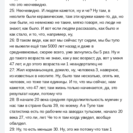
что это неочевидно.
25
:
Неочевидно. И людям кажется, ну и че? Ну там, в
неолите были керамические, там эти кружки какие-то, да, но
они были, но немножко не такие, мягко говоря, но люди не
знают, как было. И вот если людям рассказать, как было и
как стало, и то, что, например, ну,
26
:
В таком виде, как вот мы сейчас тут сидим, мы бы тупо
не выжили ещё там 5000 лет назад и даже в
средневековье, скорее всего, уже загнулись бы 5 раз. Ну и
до такого возраста не знаю, как у вас возраст, да, вот у меня
47 лет, и до этого возраста ни 1 неандерталец не
27
:
Жил корманьонцев, дожило, ну, человека 3, наверное,
из известных в неолите. Ну, было там несколько, опять же,
человек, но тоже там единицы. И то, что мы сейчас, нам
кажется, что 47 лет, там жизнь только начинается, да, это
результат науки, потому что
28
:
В начале 20 века средняя продолжительность мужчин у
нас там в стране была 39, по моему. А в Туле там
статистика есть по рабочим на заводах тульским, начало 20
века 27, что ли, лет. Че то я там когда увидел, вообще
обалдел.
29
:
Ну, то есть меньше 30. Ну, это же потому что там 1