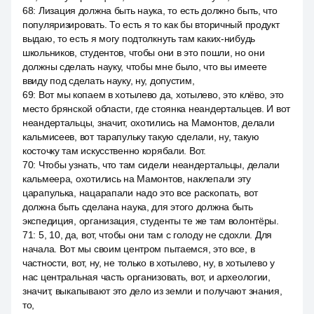
68
:
Лизация должна быть наука, то есть должно быть, что
популяризировать. То есть я то как бы вторичный продукт
выдаю, то есть я могу подтолкнуть там каких-нибудь
школьников, студентов, чтобы они в это пошли, но они
должны сделать науку, чтобы мне было, что вы имеете
ввиду под сделать науку, ну, допустим,
69
:
Вот мы копаем в хотылево да, хотылево, это клёво, это
место брянской области, где стоянка неандертальцев. И вот
неандертальцы, значит, охотились на Мамонтов, делали
кальмисеев, вот тарапульку такую сделали, ну, такую
косточку там искусственно корябали. Вот.
70
:
Чтобы узнать, что там сидели неандертальцы, делали
кальмеера, охотились на Мамонтов, наклепали эту
царапулька, нацарапали надо это все раскопать, вот
должна быть сделана наука, для этого должна быть
экспедиция, организация, студенты те же там волонтёры.
71
:
5, 10, да, вот, чтобы они там с голоду не сдохли. Для
начала. Вот мы своим центром пытаемся, это все, в
частности, вот, ну, не только в хотылево, ну, в хотылево у
нас центральная часть организовать, вот, и археологии,
значит, выкапывают это дело из земли и получают знания,
то,