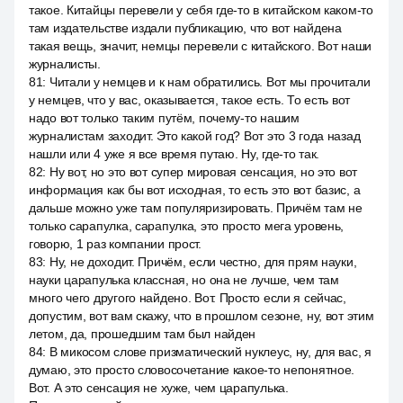
такое. Китайцы перевели у себя где-то в китайском каком-то
там издательстве издали публикацию, что вот найдена
такая вещь, значит, немцы перевели с китайского. Вот наши
журналисты.
81
:
Читали у немцев и к нам обратились. Вот мы прочитали
у немцев, что у вас, оказывается, такое есть. То есть вот
надо вот только таким путём, почему-то нашим
журналистам заходит. Это какой год? Вот это 3 года назад
нашли или 4 уже я все время путаю. Ну, где-то так.
82
:
Ну вот, но это вот супер мировая сенсация, но это вот
информация как бы вот исходная, то есть это вот базис, а
дальше можно уже там популяризировать. Причём там не
только сарапулка, сарапулка, это просто мега уровень,
говорю, 1 раз компании прост.
83
:
Ну, не доходит. Причём, если честно, для прям науки,
науки царапулька классная, но она не лучше, чем там
много чего другого найдено. Вот. Просто если я сейчас,
допустим, вот вам скажу, что в прошлом сезоне, ну, вот этим
летом, да, прошедшим там был найден
84
:
В микосом слове призматический нуклеус, ну, для вас, я
думаю, это просто словосочетание какое-то непонятное.
Вот. А это сенсация не хуже, чем царапулька.