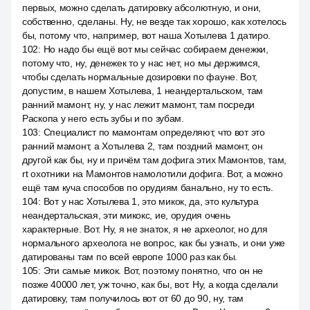
первых, можно сделать датировку абсолютную, и они,
собственно, сделаны. Ну, не везде так хорошо, как хотелось
бы, потому что, например, вот наша Хотылева 1 датиро.
102
:
Но надо бы ещё вот мы сейчас собираем денежки,
потому что, ну, денежек то у нас нет, но мы держимся,
чтобы сделать нормальные дозировки по фауне. Вот,
допустим, в нашем Хотылева, 1 неандертальском, там
ранний мамонт, ну, у нас лежит мамонт, там посреди
Раскопа у него есть зубы и по зубам.
103
:
Специалист по мамонтам определяют, что вот это
ранний мамонт, а Хотылева 2, там поздний мамонт, он
другой как бы, ну и причём там дофига этих Мамонтов, там,
rt охотники на Мамонтов намолотили дофига. Вот, а можно
ещё там куча способов по орудиям банально, ну то есть.
104
:
Вот у нас Хотылева 1, это микок, да, это культура
неандертальская, эти микокс, ие, орудия очень
характерные. Вот. Ну, я не знаток, я не археолог, но для
нормального археолога не вопрос, как бы узнать, и они уже
датированы там по всей европе 1000 раз как бы.
105
:
Эти самые микок. Вот, поэтому понятно, что он не
позже 40000 лет, уж точно, как бы, вот. Ну, а когда сделали
датировку, там получилось вот от 60 до 90, ну, там