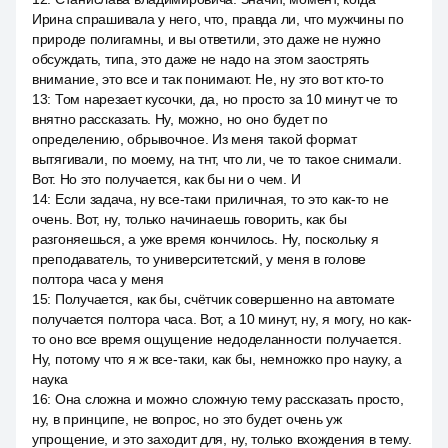
Ирина спрашивала у него, что, правда ли, что мужчины по
природе полигамны, и вы ответили, это даже не нужно
обсуждать, типа, это даже не надо на этом заострять
внимание, это все и так понимают. Не, ну это вот кто-то
13
:
Том нарезает кусочки, да, но просто за 10 минут че то
внятно рассказать. Ну, можно, но оно будет по
определению, обрывочное. Из меня такой формат
вытягивали, по моему, на тнт, что ли, че то такое снимали.
Вот. Но это получается, как бы ни о чем. И
14
:
Если задача, ну все-таки приличная, то это как-то не
очень. Вот, ну, только начинаешь говорить, как бы
разгоняешься, а уже время кончилось. Ну, поскольку я
преподаватель, то университетский, у меня в голове
полтора часа у меня
15
:
Получается, как бы, счётчик совершенно на автомате
получается полтора часа. Вот, а 10 минут, ну, я могу, но как-
то оно все время ощущение недоделанности получается.
Ну, потому что я ж все-таки, как бы, немножко про науку, а
наука
16
:
Она сложна и можно сложную тему рассказать просто,
ну, в принципе, не вопрос, но это будет очень уж
упрощение, и это заходит для, ну, только вхождения в тему.