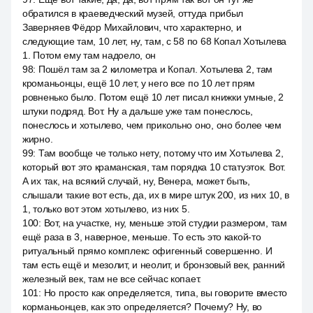
обратился в краеведческий музей, оттуда прибыл
Заверняев Фёдор Михайлович, что характерно, и
следующие там, 10 лет, ну, там, с 58 по 68 Копал Хотылева
1. Потом ему там надоело, он
98
:
Пошёл там за 2 километра и Копал. Хотылева 2, там
кроманьонцы, ещё 10 лет, у него все по 10 лет прям
ровненько было. Потом ещё 10 лет писал книжки умные, 2
штуки подряд. Вот. Ну а дальше уже там понеслось,
понеслось и хотылево, чем прикольно оно, оно более чем
жирно.
99
:
Там вообще че только нету, потому что им Хотылева 2,
который вот это краманская, там порядка 10 статуэток. Вот.
А их так, на всякий случай, ну, Венера, может быть,
слышали такие вот есть, да, их в мире штук 200, из них 10, в
1, только вот этом хотылево, из них 5.
100
:
Вот, на участке, ну, меньше этой студии размером, там
ещё раза в 3, наверное, меньше. То есть это какой-то
ритуальный прямо комплекс офигенный совершенно. И
там есть ещё и мезолит, и неолит, и бронзовый век, ранний
железный век, там не все сейчас копает.
101
:
Но просто как определяется, типа, вы говорите вместо
корманьонцев, как это определяется? Почему? Ну, во