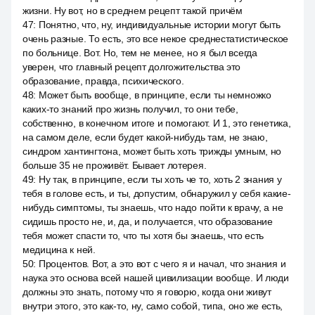
жизни. Ну вот, но в среднем рецепт такой причём
47
:
Понятно, что, ну, индивидуальные истории могут быть
очень разные. То есть, это все некое среднестатистическое
по больнице. Вот. Но, тем не менее, но я был всегда
уверен, что главный рецепт долгожительства это
образование, правда, психического.
48
:
Может быть вообще, в принципе, если ты немножко
каких-то знаний про жизнь получил, то они тебе,
собственно, в конечном итоге и помогают. И 1, это генетика,
на самом деле, если будет какой-нибудь там, не знаю,
синдром хантингтона, может быть хоть трижды умным, но
больше 35 не проживёт. Бывает лотерея.
49
:
Ну так, в принципе, если ты хоть че то, хоть 2 знания у
тебя в голове есть, и ты, допустим, обнаружил у себя какие-
нибудь симптомы, ты знаешь, что надо пойти к врачу, а не
сидишь просто не, и, да, и получается, что образование
тебя может спасти то, что ты хотя бы знаешь, что есть
медицина к ней.
50
:
Процентов. Вот, а это вот с чего я и начал, что знания и
наука это основа всей нашей цивилизации вообще. И люди
должны это знать, потому что я говорю, когда они живут
внутри этого, это как-то, ну, само собой, типа, оно же есть,