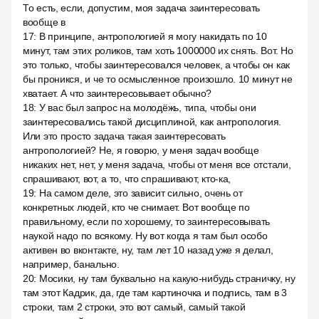
То есть, если, допустим, моя задача заинтересовать
вообще в
17
:
В принципе, антропологией я могу накидать по 10
минут, там этих роликов, там хоть 1000000 их снять. Вот. Но
это только, чтобы заинтересовался человек, а чтобы он как
бы проникся, и че то осмысленное произошло. 10 минут не
хватает. А что заинтересовывает обычно?
18
:
У вас был запрос на молодёжь, типа, чтобы они
заинтересовались такой дисциплиной, как антропология.
Или это просто задача такая заинтересовать
антропологией? Не, я говорю, у меня задач вообще
никаких нет, нет, у меня задача, чтобы от меня все отстали,
спрашивают, вот, а то, что спрашивают, кто-ка,
19
:
На самом деле, это зависит сильно, очень от
конкретных людей, кто че снимает. Вот вообще по
правильному, если по хорошему, то заинтересовывать
наукой надо по всякому. Ну вот когда я там был особо
активен во вконтакте, ну, там лет 10 назад уже я делал,
например, банально.
20
:
Мосики, ну там буквально на какую-нибудь страничку, ну
там этот Кадрик, да, где там картиночка и подпись, там в 3
строки, там 2 строки, это вот самый, самый такой