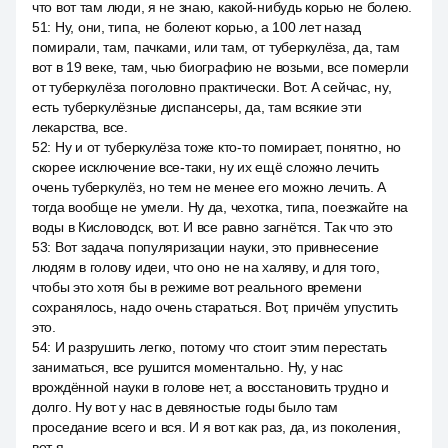
что вот там люди, я не знаю, какой-нибудь корью не болею.
51
:
Ну, они, типа, не болеют корью, а 100 лет назад
помирали, там, пачками, или там, от туберкулёза, да, там
вот в 19 веке, там, чью биографию не возьми, все померли
от туберкулёза поголовно практически. Вот. А сейчас, ну,
есть туберкулёзные диспансеры, да, там всякие эти
лекарства, все.
52
:
Ну и от туберкулёза тоже кто-то помирает, понятно, но
скорее исключение все-таки, ну их ещё сложно лечить
очень туберкулёз, но тем не менее его можно лечить. А
тогда вообще не умели. Ну да, чехотка, типа, поезжайте на
воды в Кисловодск, вот. И все равно загнётся. Так что это
53
:
Вот задача популяризации науки, это привнесение
людям в голову идеи, что оно не на халяву, и для того,
чтобы это хотя бы в режиме вот реального времени
сохранялось, надо очень стараться. Вот, причём упустить
это.
54
:
И разрушить легко, потому что стоит этим перестать
заниматься, все рушится моментально. Ну, у нас
врождённой науки в голове нет, а восстановить трудно и
долго. Ну вот у нас в девяностые годы было там
проседание всего и вся. И я вот как раз, да, из поколения,
вот я