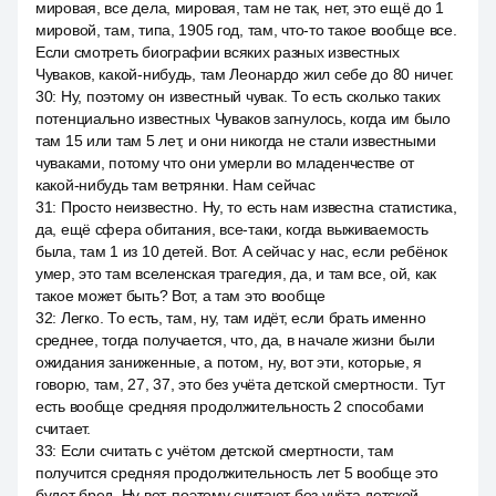
мировая, все дела, мировая, там не так, нет, это ещё до 1
мировой, там, типа, 1905 год, там, что-то такое вообще все.
Если смотреть биографии всяких разных известных
Чуваков, какой-нибудь, там Леонардо жил себе до 80 ничег.
30
:
Ну, поэтому он известный чувак. То есть сколько таких
потенциально известных Чуваков загнулось, когда им было
там 15 или там 5 лет, и они никогда не стали известными
чуваками, потому что они умерли во младенчестве от
какой-нибудь там ветрянки. Нам сейчас
31
:
Просто неизвестно. Ну, то есть нам известна статистика,
да, ещё сфера обитания, все-таки, когда выживаемость
была, там 1 из 10 детей. Вот. А сейчас у нас, если ребёнок
умер, это там вселенская трагедия, да, и там все, ой, как
такое может быть? Вот, а там это вообще
32
:
Легко. То есть, там, ну, там идёт, если брать именно
среднее, тогда получается, что, да, в начале жизни были
ожидания заниженные, а потом, ну, вот эти, которые, я
говорю, там, 27, 37, это без учёта детской смертности. Тут
есть вообще средняя продолжительность 2 способами
считает.
33
:
Если считать с учётом детской смертности, там
получится средняя продолжительность лет 5 вообще это
будет бред. Ну вот, поэтому считают без учёта детской