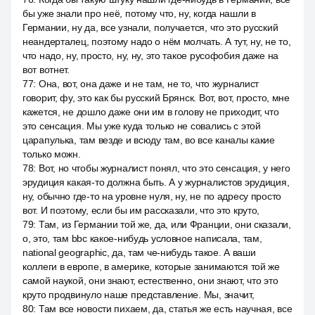
бы уже знали про неё, потому что, ну, когда нашли в
Германии, ну да, все узнали, получается, что это русский
неандерталец, поэтому надо о нём молчать. А тут, ну, не то,
что надо, ну, просто, ну, ну, это такое русофобия даже на
вот вотнет.
77
:
Она, вот, она даже и не там, не то, что журналист
говорит, фу, это как бы русский Брянск. Вот, вот, просто, мне
кажется, не дошло даже они им в голову не приходит, что
это сенсация. Мы уже куда только не совались с этой
царапулька, там везде и всюду там, во все каналы какие
только можн.
78
:
Вот, но чтобы журналист понял, что это сенсация, у него
эрудиция какая-то должна быть. А у журналистов эрудиция,
ну, обычно где-то на уровне нуля, ну, не по адресу просто
вот. И поэтому, если бы им рассказали, что это круто,
79
:
Там, из Германии той же, да, или Франции, они сказали,
о, это, там bbc какое-нибудь условное написала, там,
national geographic, да, там че-нибудь такое. А ваши
коллеги в европе, в америке, которые занимаются той же
самой наукой, они знают, естественно, они знают, что это
круто продвинуло наше представление. Мы, значит,
80
:
Там все новости пихаем, да, статья же есть научная, все