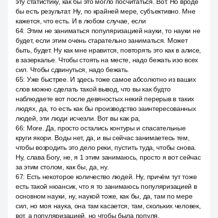
эту статистику, как бы это могло посчитаться. Вот. Но вроде
бы есть результат. Ну, по крайней мере, субъективно. Мне
кажется, что есть. И в любом случае, если
64
:
Этим не заниматься популяризацией науки, то науки не
будет, если этим очень старательно заниматься. Может
быть, будет. Ну как мне нравится, повторять это как в алисе,
в зазеркалье. Чтобы стоять на месте, надо бежать изо всех
сил. Чтобы сдвинуться, надо бежать.
65
:
Уже быстрее. И здесь тоже самое абсолютно из ваших
слов можно сделать такой вывод, что вы как будто
наблюдаете вот после девяностых некий перерыв в таких
людях, да, то есть как бы производство заинтересованных
людей, эти люди исчезли. Вот вы как ра,
66
:
More. Да, просто остались контуры и спасательные
круги якори. Воды нет, да, и вы сейчас занимаетесь тем,
чтобы возродить это дело реки, пустить туда, чтобы снова.
Ну, слава Богу, не, я 1 этим занимаюсь, просто я вот сейчас
за этим столом, как бы, да, ну.
67
:
Есть некоторое количество людей. Ну, причём тут тоже
есть такой нюансик, что я то занимаюсь популяризацией в
основном науки, ну, наукой тоже, как бы, да, там по мере
сил, но моя наука, она там касается, там, скольких человек,
вот, а популяризацией, но чтобы была популя,