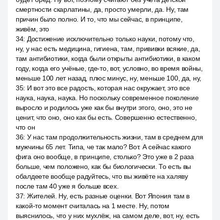
смертности скарлатины, да, просто умерли, да. Ну, там
причин было полно. И то, что мы сейчас, в принципе,
живём, это
34
:
Достижение исключительно только науки, потому что,
ну, у нас есть медицина, гигиена, там, прививки всякие, да,
там антибиотики, когда были открыты антибиотики, в каком
году, когда его учёные, где-то, вот, условно, во время войны,
меньше 100 лет назад, плюс минус, ну, меньше 100, да, ну,
35
:
И вот это все радость, которая нас окружает, это все
наука, наука, наука. Но поскольку современное поколение
выросло и родилось уже как бы внутри этого, оно, это не
ценит, что оно, оно как бы есть. Совершенно естественно,
что он
36
:
У нас там продолжительность жизни, там в среднем для
мужчины 65 лет. Типа, че так мало? Вот. А сейчас какого
фига оно вообще, в принципе, столько? Это уже в 2 раза
больше, чем положено, как бы биологически. То есть вы
обалдеете вообще радуйтесь, что вы живёте на халяву
после там 40 уже я больше всех.
37
:
Жителей. Ну, есть разные оценки. Вот Япония там в
какой-то момент считалась на 1 месте. Ну, потом
выяснилось, что у них мухлёж, на самом деле, вот, ну, есть