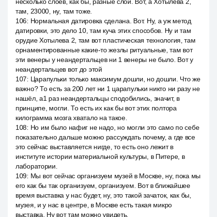
несколько слоёв, как бы, разные слои. Вот, а Хотылева 2,
там, 23000, ну, там тоже.
106
:
Нормальная датировка сделана. Вот. Ну, а уж метод
датировки, это дело 10, там куча этих способов. Ну и там
орудие Хотылева 2, там вот пластическая технология, там
орнаментированные какие-то жезлы ритуальные, там вот
эти венеры у неандертальцев ни 1 венеры не было. Вот у
неандертальцев вот до этой
107
:
Царапульки только максимум дошли, но дошли. Что же
важно? То есть за 200 лет ни 1 царапульки никто ни разу не
нашёл, a1 раз неандертальцы сподобились, значит, в
принципе, могли. То есть их как бы вот этих полтора
килограмма мозга хватало на такое.
108
:
Но им было нафиг не надо, но могли это само по себе
показательно дальше можно рассуждать почему, а где все
это сейчас выставляется нигде, то есть оно лежит в
институте истории материальной культуры, в Питере, в
лаборатории.
109
:
Мы вот сейчас организуем музей в Москве, ну, пока мы
его как бы так организуем, организуем. Вот в ближайшее
время выставка у нас будет, ну, это такой зачаток, как бы,
музея, и у нас в центре, в Москве есть такая микро
выставка. Ну вот там можно увидеть.