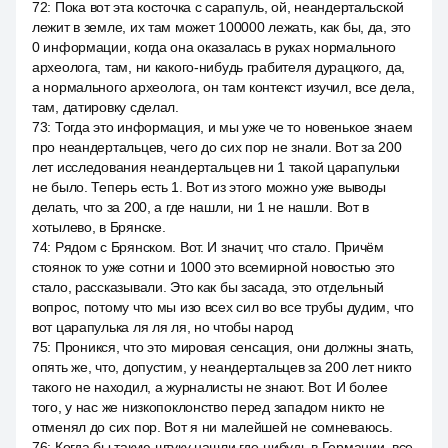
72
:
Пока вот эта косточка с сарапуль, ой, неандертальской
лежит в земле, их там может 100000 лежать, как бы, да, это
0 информации, когда она оказалась в руках нормального
археолога, там, ни какого-нибудь грабителя дурацкого, да,
а нормального археолога, он там контекст изучил, все дела,
там, датировку сделал.
73
:
Тогда это информация, и мы уже че то новенькое знаем
про неандертальцев, чего до сих пор не знали. Вот за 200
лет исследования неандертальцев ни 1 такой царапульки
не было. Теперь есть 1. Вот из этого можно уже выводы
делать, что за 200, а где нашли, ни 1 не нашли. Вот в
хотылево, в Брянске.
74
:
Рядом с Брянском. Вот. И значит, что стало. Причём
стоянок то уже сотни и 1000 это всемирной новостью это
стало, рассказывали. Это как бы засада, это отдельный
вопрос, потому что мы изо всех сил во все трубы дудим, что
вот царапулька ля ля ля, но чтобы народ
75
:
Проникся, что это мировая сенсация, они должны знать,
опять же, что, допустим, у неандертальцев за 200 лет никто
такого не находил, а журналисты не знают. Вот. И более
того, у нас же низкопоклонство перед западом никто не
отменял до сих пор. Вот я ни малейшей не сомневаюсь.
76
:
Когда бы такую штуку нашли где-нибудь в Германии, все