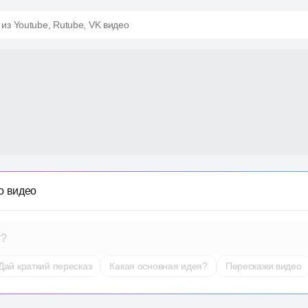
 из Youtube, Rutube, VK видео
о видео
т?
Дай краткий пересказ
Какая основная идея?
Перескажи видео