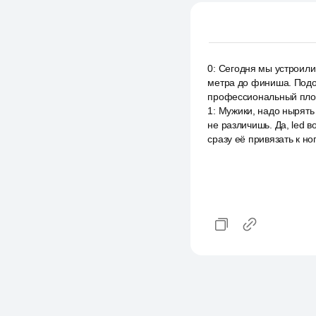
0
:
Сегодня мы устроили 
метра до финиша. Подож
профессиональный плове
1
:
Мужики, надо нырять 
не различишь. Да, led 
сразу её привязать к но