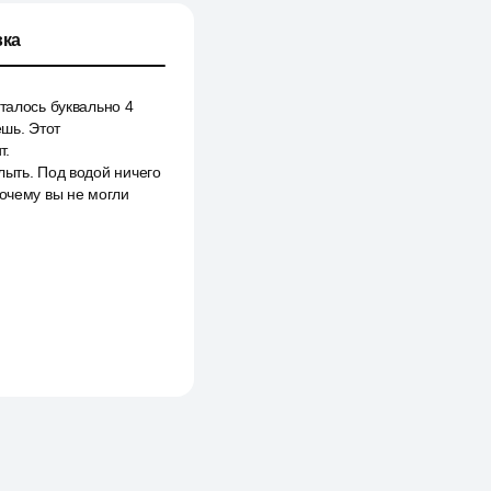
ка
талось буквально 4
ёшь. Этот
т.
лыть. Под водой ничего
Почему вы не могли