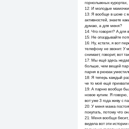
горнолыжных курортах, 
12
:
И молодые мамочки,
13
:
Я вообще в шоке с м
активностей, знаете ка
думаю, а для меня?
14
:
Что говорят? А для 
15
:
Не опаздывайте пот
16
:
Ну, кстати, я вот п
телефону не звонит. У 
снимает, говорит, вот т
17
:
Мы ещё здесь недав
больше, чем вещей парн
парня в рюкзак уместили
18
:
Я теперь каждый раз
че то моё ещё прихвати
19
:
А парню вообще был
новое купим. Я говорю,
вот уже 3 года живу с п
20
:
У меня мама постоян
покупать, потому что он
21
:
Меня вообще бесит, 
видела вот эти истории