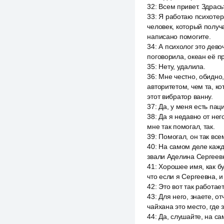
32
:
Всем привет. Здрась
33
:
Я работаю психотера
человек, который получа
написано помогите.
34
:
А психолог это дево
поговорила, океан её п
35
:
Нету, удалила.
36
:
Мне честно, обидно,
авторитетом, чем та, ко
этот вибратор ванну.
37
:
Да, у меня есть пац
38
:
Да я недавно от не
мне так помогал, так.
39
:
Помогал, он так все
40
:
На самом деле кажды
звали Аделина Сергеевн
41
:
Хорошее имя, как бу
что если я Сергеевна, и
42
:
Это вот так работает
43
:
Для него, знаете, от
чайхана это место, где 
44
:
Да, слушайте, на са