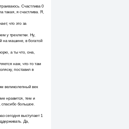
страиваюсь. Счастлива 0
 такая, я счастлива. Я,
ет, что это за
ем у трехлетки. Ну,
й на машине, в богатой
орю, а ты что, она,
ляется нам, что-то там
оляску, поставил в
том великолепный век
аме нравится, тем и
, спасибо большое.
раз сегодня выступает 1
оддерживать. Да,