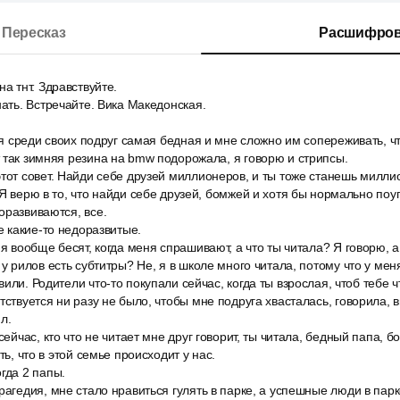
Пересказ
Расшифров
а тнт. Здравствуйте.
нать. Встречайте. Вика Македонская.
о я среди своих подруг самая бедная и мне сложно им сопереживать, 
 так зимняя резина на bmw подорожала, я говорю и стрипсы.
тот совет. Найди себе друзей миллионеров, и ты тоже станешь милли
 Я верю в то, что найди себе друзей, бомжей и хотя бы нормально поу
оразвиваются, все.
е какие-то недоразвитые.
ня вообще бесят, когда меня спрашивают, а что ты читала? Я говорю, а
 у рилов есть субтитры? Не, я в школе много читала, потому что у ме
или. Родители что-то покупали сейчас, когда ты взрослая, чтоб тебе ч
тствуется ни разу не было, чтобы мне подруга хвасталась, говорила, в
л.
сейчас, кто что не читает мне друг говорит, ты читала, бедный папа, б
ть, что в этой семье происходит у нас.
гда 2 папы.
рагедия, мне стало нравиться гулять в парке, а успешные люди в парке