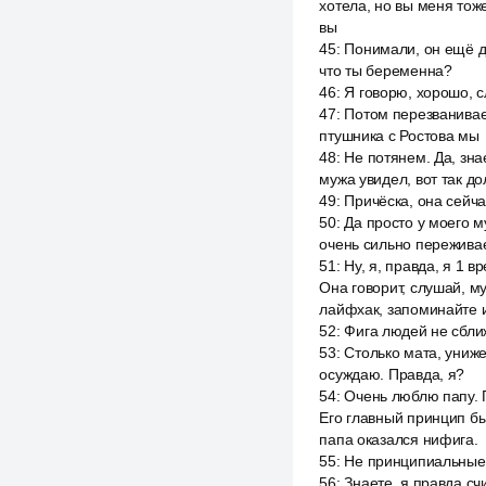
хотела, но вы меня тож
вы
45
:
Понимали, он ещё до
что ты беременна?
46
:
Я говорю, хорошо, с
47
:
Потом перезванивает
птушника с Ростова мы
48
:
Не потянем. Да, зна
мужа увидел, вот так до
49
:
Причёска, она сейча
50
:
Да просто у моего м
очень сильно переживает
51
:
Ну, я, правда, я 1 
Она говорит, слушай, м
лайфхак, запоминайте 
52
:
Фига людей не сбли
53
:
Столько мата, униже
осуждаю. Правда, я?
54
:
Очень люблю папу. 
Его главный принцип бы
папа оказался нифига.
55
:
Не принципиальные
56
:
Знаете, я правда с