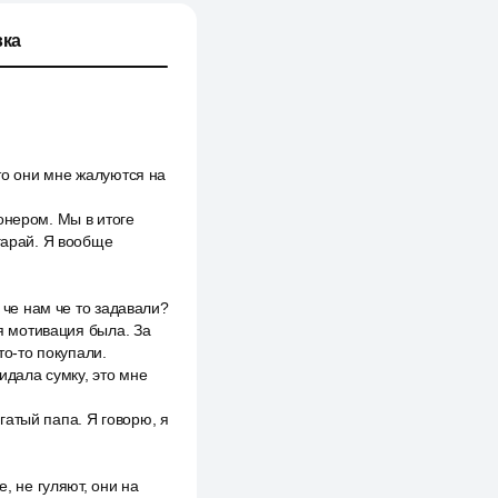
ка
что они мне жалуются на
онером. Мы в итоге
гарай. Я вообще
 че нам че то задавали?
ня мотивация была. За
то-то покупали.
идала сумку, это мне
огатый папа. Я говорю, я
, не гуляют, они на