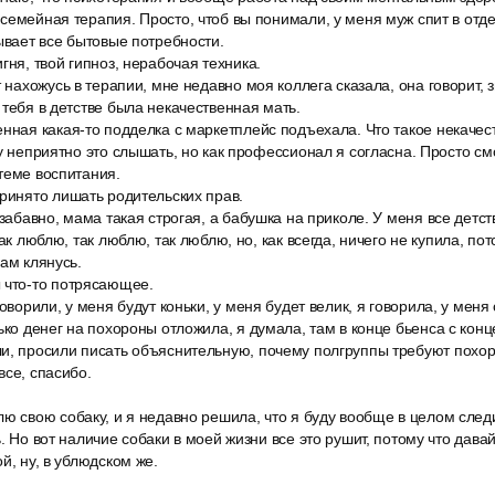
семейная терапия. Просто, чтоб вы понимали, у меня муж спит в отд
рывает все бытовые потребности.
гня, твой гипноз, нерабочая техника.
т нахожусь в терапии, мне недавно моя коллега сказала, она говорит, з
 тебя в детстве была некачественная мать.
енная какая-то подделка с маркетплейс подъехала. Что такое некачес
ку неприятно это слышать, но как профессионал я согласна. Просто см
теме воспитания.
принято лишать родительских прав.
 забавно, мама такая строгая, а бабушка на приколе. У меня все детс
так люблю, так люблю, так люблю, но, как всегда, ничего не купила, п
вам клянусь.
 что-то потрясающее.
говорили, у меня будут коньки, у меня будет велик, я говорила, у меня
ько денег на похороны отложила, я думала, там в конце бьенса с конц
и, просили писать объяснительную, почему полгруппы требуют похоро
все, спасибо.
ю свою собаку, и я недавно решила, что я буду вообще в целом следит
. Но вот наличие собаки в моей жизни все это рушит, потому что давай
й, ну, в ублюдском же.