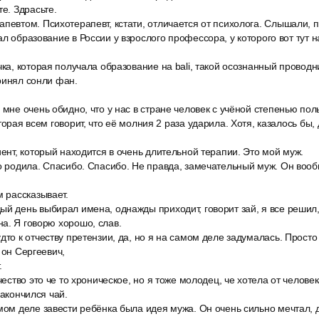
те. Здрасьте.
певтом. Психотерапевт, кстати, отличается от психолога. Слышали, 
л образование в России у взрослого профессора, у которого вот тут н
чка, которая получала образование на bali, такой осознанный провод
ринял сонли фан.
 мне очень обидно, что у нас в стране человек с учёной степенью по
торая всем говорит, что её молния 2 раза ударила. Хотя, казалось бы, 
иент, который находится в очень длительной терапии. Это мой муж.
го родила. Спасибо. Спасибо. Не правда, замечательный муж. Он во
м рассказывает.
й день выбирал имена, однажды приходит, говорит зай, я все решил, 
а. Я говорю хорошо, слав.
дто к отчеству претензии, да, но я на самом деле задумалась. Просто
 он Сергеевич,
.
чество это че то хроническое, но я тоже молодец, че хотела от челове
закончился чай.
мом деле завести ребёнка была идея мужа. Он очень сильно мечтал, д