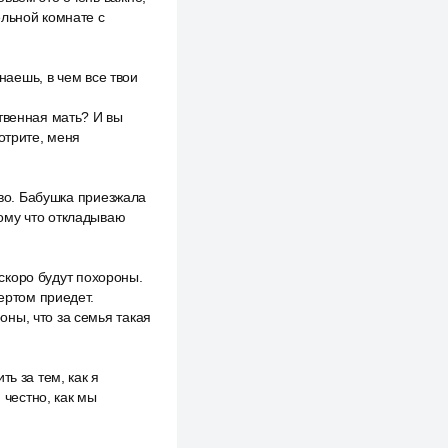
ельной комнате с
наешь, в чем все твои
твенная мать? И вы
отрите, меня
тво. Бабушка приезжала
отому что откладываю
 скоро будут похороны.
ертом приедет.
ны, что за семья такая
ь за тем, как я
 честно, как мы