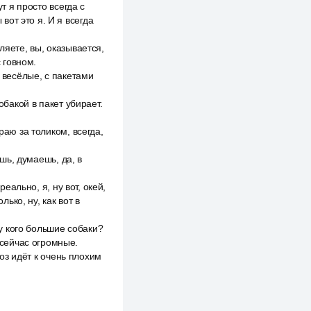
т я просто всегда с
вот это я. И я всегда
ляете, вы, оказывается,
с говном.
м весёлые, с пакетами
обакой в пакет убирает.
раю за толиком, всегда,
ишь, думаешь, да, в
еально, я, ну вот, окей,
лько, ну, как вот в
 у кого большие собаки?
 сейчас огромные.
роз идёт к очень плохим