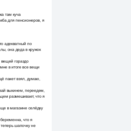
ка там куча
умба для пенсионеров, я
кто адекватный по
лы, она деда в кружок
х вещей гораздо
мне в итоге все вещи
щё пакет взял, думаю,
авай выкинем, переедем,
ьцем размешивает, что я
бще в магазине селёдку
 беременна, что я
 теперь шапочку не