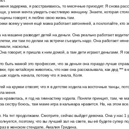
ют.
 меня задержка, я расстраиваюсь, то месячные приходят. Я снова рас
ще, у меня мечта увидеть счастливую женщину. Знаете, которая стояла
енщины говорят, я люблю свою жизнь там.
реки всему у меня ещё мама работает автоняней, а похлопайте, кто зна
она на машине разводит детей на деньги. Она реально работает водител
хлетки, им там по делам на встречи съездить надо. Она работает няне
имали, наскольк.
Она говорит, я пришла к ним домой, а там дети играют деньгами. Я гов
что быть мамой это профессия, что за деньги она гораздо лучше справ
ки, про китайскую живопись, что нам она рассказывала, как дед *** в к
ьше ходить начала, потому что я знала, Коля.
тей на кружки отвозят, что я в детстве ходила на восточные танцы, по
ала меня.
а нравилась, я год на гимнастику ходила. Поняли принцип, там, че м
за сестру боюсь, там маме игра в кальмара нравится. На, на этом все
. На тнт продолжаем. Смотрите, сейчас выйдет девочка. Она у нас 1 
олнуется, поэтому, что вы лучший зал на свете, вы её будете супер п
раз в женском стендапе, Амалия Гридина.