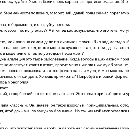
е не осуждайте. У меня были очень серьёзные противопоказания. Это
 беременности позвонил, говорит, зай, давай прям сейчас порепетир
лав, я беременна, и он трубку положил.
, говорит че, испугалась? А я капец как испугалась, что его гены могу
ете, мой папа на самом деле изначально не очень был рад моему выбо
лго на него смотрел, потом меня на кухню позвал, говорит, дочь, вот эт
с в моде или его так по-ублюдски Лёша жрёт?
ужа алапеция это такое заболевание. Когда волосы в шахматном поря
, комплексует, ходит в кепке, просит меня никогда никому об этом не
время очень переживала из за конфликта папы и мужа, и мне моя коллег
ужчины, они как дети. Хочешь примирить? Попробуй в игровой форме,
игра монополия.
жает.
ний, оскорблений я в жизни не слышала. Это только при выборе фигур
Папа классный. Он, знаете, он такой взрослый, принципиальный, орт
л, чтоб дочь вышла замуж за Армянина. Но так как мой муж оказался 
.
читаю, что психотерапия и вообще работа над своим ментальным здор