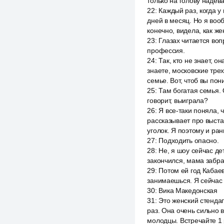
только на голову надева
22
:
Каждый раз, когда у
дней в месяц. Но я вооб
конечно, видела, как ж
23
:
Глазах читается воп
профессия.
24
:
Так, кто не знает, 
знаете, московские тре
семье. Вот, чтоб вы пон
25
:
Там богатая семья. 
говорит, выиграла?
26
:
Я все-таки поняла, 
рассказывает про выстав
уголок. Я поэтому и ран
27
:
Подходить опасно.
28
:
Не, я шоу сейчас де
закончился, мама забр
29
:
Потом ей год Кабаев
занимаешься. Я сейчас 
30
:
Вика Македонская
31
:
Это женский стендап
раз. Она очень сильно в
молодцы. Встречайте 1 