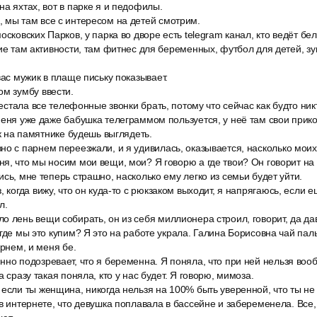
на яхтах, вот в парке я и педофилы.
 мы там все с интересом на детей смотрим.
осковских Парков, у парка во дворе есть telegram канал, кто ведёт бел
кие там активности, там фитнес для беременных, футбол для детей, з
вас мужик в плаще письку показывает.
ом зумбу ввести.
ерестала все телефонные звонки брать, потому что сейчас как будто ни
меня уже даже бабушка телеграммом пользуется, у неё там свои прико
ак на памятнике будешь выглядеть.
но с парнем переезжали, и я удивилась, оказывается, насколько мои
я, что мы носим мои вещи, мои? Я говорю а где твои? Он говорит на 
сь, мне теперь страшно, насколько ему легко из семьи будет уйти.
, когда вижу, что он куда-то с рюкзаком выходит, я напрягаюсь, если е
л.
о лень вещи собирать, он из себя миллионера строил, говорит, да д
 где мы это купим? Я это на работе украла. Галина Борисовна чай пал
арнем, и меня бе.
но подозревает, что я беременна. Я поняла, что при ней нельзя воо
а сразу такая поняла, кто у нас будет. Я говорю, мимоза.
если ты женщина, никогда нельзя на 100% быть уверенной, что ты не
 в интернете, что девушка поплавала в бассейне и забеременела. Все,