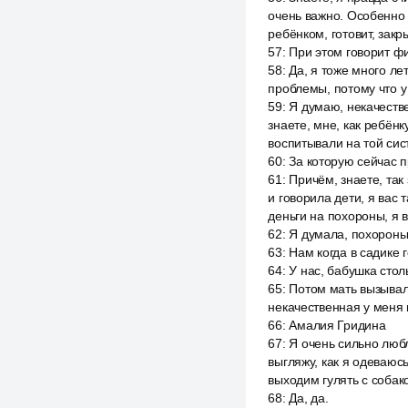
очень важно. Особенно 
ребёнком, готовит, зак
57
:
При этом говорит фи
58
:
Да, я тоже много ле
проблемы, потому что у
59
:
Я думаю, некачеств
знаете, мне, как ребён
воспитывали на той сис
60
:
За которую сейчас 
61
:
Причём, знаете, так
и говорила дети, я вас 
деньги на похороны, я 
62
:
Я думала, похороны
63
:
Нам когда в садике 
64
:
У нас, бабушка стол
65
:
Потом мать вызывал
некачественная у меня 
66
:
Амалия Гридина
67
:
Я очень сильно любл
выгляжу, как я одеваюсь
выходим гулять с собако
68
:
Да, да.