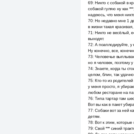
69
:
Никто с собакой в кр
собакой гуляю ну как ***
надеюсь, что меня никт
70
:
Но недавно мне 1 де
в жизни такая красивая,
71
:
Никто не весёлый, е
выходят.
72
:
А поаплодируйте, у 
Ну конечно, все, конечн
73
:
Человечье выплывает
но я человек, поэтому у
74
:
Знаете, когда ты сто
целом, блин, так удачн
75
:
Кто-то из родителей 
у меня просто, я убираю 
любом ресторане на пат
76
:
Типа тартар там шеф
Вот вы как в пакет убир
77
:
Собаки вот за ней ка
детям.
78
:
Вот к этим, которые
79
:
Свой *** синий тракт