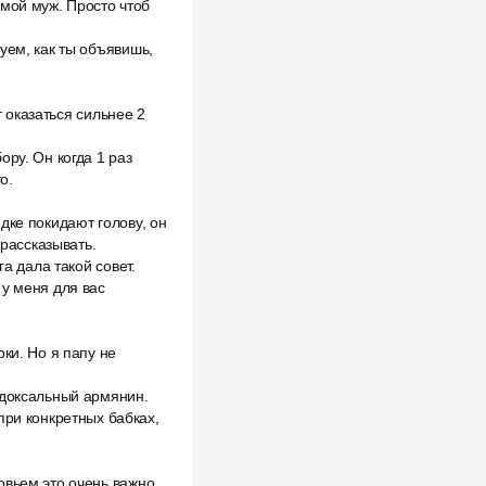
 мой муж. Просто чтоб
уем, как ты объявишь,
т оказаться сильнее 2
ру. Он когда 1 раз
о.
дке покидают голову, он
 рассказывать.
а дала такой совет.
 у меня для вас
ки. Но я папу не
одоксальный армянин.
при конкретных бабках,
овьем это очень важно,