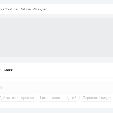
 из Youtube, Rutube, VK видео
о видео
т?
Дай краткий пересказ
Какая основная идея?
Перескажи видео