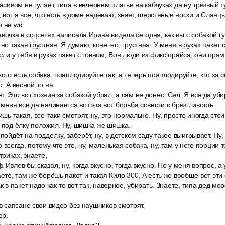
асивом не гуляет, типа в вечернем платье на каблуках да ну трезвый ту
, вот я все, что есть в доме надеваю, знает, шерстяные носки и Сланцы 
о не wd.
вочка в соцсетях написала Ирина видела сегодня, как вы с собакой гу
 но такая грустная. Я думаю, конечно, грустная. У меня в руках пакет 
сли у тебя в руках пакет с говном, Вон люди из фикс прайса, они пря
кого есть собака, поаплодируйте так, а теперь поаплодируйте, кто за с
о. А весной то на.
. Это вот хозяин за собакой убрал, а сам не донёс. Сел. Я всегда уби
 меня всегда начинается вот эта вот борьба совести с брезгливость.
ишь такая, все-таки смотрят, ну, это нормально. Ну, просто иногда сто
о под ёлку положил. Ну, шишка же шишка.
пойдёт на подделку, заберёт, ну, в детском саду такое выигрывает. Ну, р
всегда, потому что это, ну, маленькая собака, ну, там у него порции то
риках, знаете,
 Ивлев бы сказал, ну, когда вкусно, тогда вкусно. Но у меня вопрос, а
аете, там же берёшь пакет и такая Кило 300. А есть же вообще вот эти
к в пакет надо как-то вот так, наверное, убирать. Знаете, типа дед мо
 в сапсане свои видео без наушников смотрят.
ор.