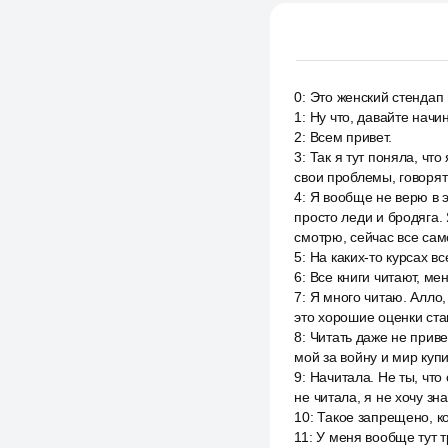
0
:
Это женский стендап н
1
:
Ну что, давайте начи
2
:
Всем привет.
3
:
Так я тут поняла, чт
свои проблемы, говорят
4
:
Я вообще не верю в э
просто леди и бродяга.
смотрю, сейчас все сам
5
:
На каких-то курсах вс
6
:
Все книги читают, ме
7
:
Я много читаю. Алло,
это хорошие оценки став
8
:
Читать даже не приве
мой за войну и мир купи
9
:
Начитала. Не ты, что 
не читала, я не хочу зна
10
:
Такое запрещено, ко
11
:
У меня вообще тут т