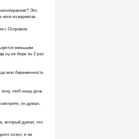
психотерапевт? Это
а ноге из варикоза
ник с Островом
льзуется меньшим
да ну не бери ты 2 раз
обще всю беременность
хочу, чтоб нашу дочь
 смотрите, он думал,
ка, который думал, что
олго хотел, я не