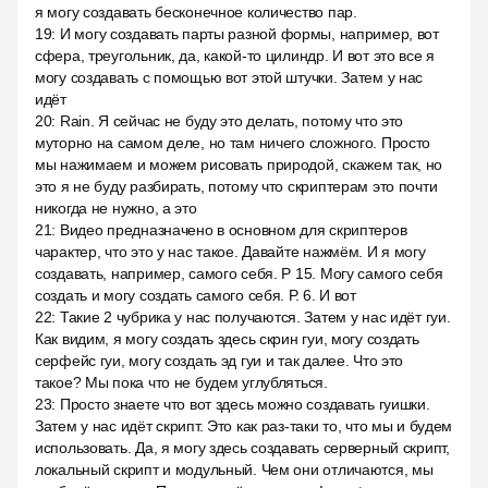
я могу создавать бесконечное количество пар.
19
:
И могу создавать парты разной формы, например, вот
сфера, треугольник, да, какой-то цилиндр. И вот это все я
могу создавать с помощью вот этой штучки. Затем у нас
идёт
20
:
Rain. Я сейчас не буду это делать, потому что это
муторно на самом деле, но там ничего сложного. Просто
мы нажимаем и можем рисовать природой, скажем так, но
это я не буду разбирать, потому что скриптерам это почти
никогда не нужно, а это
21
:
Видео предназначено в основном для скриптеров
чарактер, что это у нас такое. Давайте нажмём. И я могу
создавать, например, самого себя. Р 15. Могу самого себя
создать и могу создать самого себя. Р. 6. И вот
22
:
Такие 2 чубрика у нас получаются. Затем у нас идёт гуи.
Как видим, я могу создать здесь скрин гуи, могу создать
серфейс гуи, могу создать эд гуи и так далее. Что это
такое? Мы пока что не будем углубляться.
23
:
Просто знаете что вот здесь можно создавать гуишки.
Затем у нас идёт скрипт. Это как раз-таки то, что мы и будем
использовать. Да, я могу здесь создавать серверный скрипт,
локальный скрипт и модульный. Чем они отличаются, мы