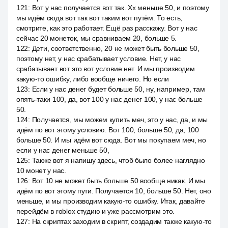
121
:
Вот у нас получается вот так. Xx меньше 50, и поэтому
мы идём сюда вот так вот таким вот путём. То есть,
смотрите, как это работает. Ещё раз расскажу. Вот у нас
сейчас 20 монеток, мы сравниваем 20, больше 5.
122
:
Дети, соответственно, 20 не может быть больше 50,
поэтому нет, у нас срабатывает условие. Нет, у нас
срабатывает вот это вот условие нет. И мы производим
какую-то ошибку, либо вообще ничего. Но если
123
:
Если у нас денег будет больше 50, ну, например, там
опять-таки 100, да, вот 100 у нас денег 100, у нас больше
50.
124
:
Получается, мы можем купить меч, это у нас, да, и мы
идём по вот этому условию. Вот 100, больше 50, да, 100
больше 50. И мы идём вот сюда. Вот мы покупаем меч, но
если у нас денег меньше 50,
125
:
Также вот я напишу здесь, чтоб было более наглядно
10 монет у нас.
126
:
Вот 10 не может быть больше 50 вообще никак. И мы
идём по вот этому пути. Получается 10, больше 50. Нет, оно
меньше, и мы производим какую-то ошибку. Итак, давайте
перейдём в roblox студию и уже рассмотрим это.
127
:
На скриптах заходим в скрипт, создадим также какую-то