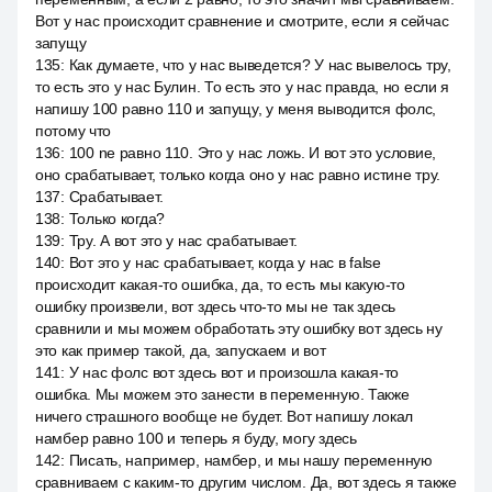
Вот у нас происходит сравнение и смотрите, если я сейчас
запущу
135
:
Как думаете, что у нас выведется? У нас вывелось тру,
то есть это у нас Булин. То есть это у нас правда, но если я
напишу 100 равно 110 и запущу, у меня выводится фолс,
потому что
136
:
100 ne равно 110. Это у нас ложь. И вот это условие,
оно срабатывает, только когда оно у нас равно истине тру.
137
:
Срабатывает.
138
:
Только когда?
139
:
Тру. А вот это у нас срабатывает.
140
:
Вот это у нас срабатывает, когда у нас в false
происходит какая-то ошибка, да, то есть мы какую-то
ошибку произвели, вот здесь что-то мы не так здесь
сравнили и мы можем обработать эту ошибку вот здесь ну
это как пример такой, да, запускаем и вот
141
:
У нас фолс вот здесь вот и произошла какая-то
ошибка. Мы можем это занести в переменную. Также
ничего страшного вообще не будет. Вот напишу локал
намбер равно 100 и теперь я буду, могу здесь
142
:
Писать, например, намбер, и мы нашу переменную
сравниваем с каким-то другим числом. Да, вот здесь я также