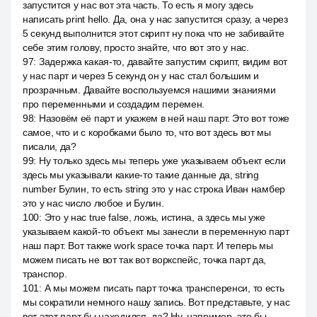
запустится у нас вот эта часть. То есть я могу здесь
написать print hello. Да, она у нас запустится сразу, а через
5 секунд выполнится этот скрипт ну пока что не забивайте
себе этим голову, просто знайте, что вот это у нас.
97
:
Задержка какая-то, давайте запустим скрипт, видим вот
у нас парт и через 5 секунд он у нас стал большим и
прозрачным. Давайте воспользуемся нашими знаниями
про переменными и создадим перемен.
98
:
Назовём её парт и укажем в ней наш парт. Это вот тоже
самое, что и с коробками было то, что вот здесь вот мы
писали, да?
99
:
Ну только здесь мы теперь уже указываем объект если
здесь мы указывали какие-то такие данные да, string
number Булин, то есть string это у нас строка Иван намбер
это у нас число любое и Булин.
100
:
Это у нас true false, ложь, истина, а здесь мы уже
указываем какой-то объект мы занесли в переменную парт
наш парт. Вот также work space точка парт. И теперь мы
можем писать не вот так вот воркспейс, точка парт да,
транспор.
101
:
А мы можем писать парт точка трансперенси, то есть
мы сократили немного нашу запись. Вот представьте, у нас
вот этот парт бы находился, да? Ну, например, это бы