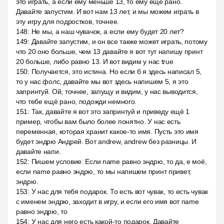
это играть, а если ему меньше 13, то ему ещё рано.
Давайте запустим. И вот нам 13 лет, и мы можем играть в
эту игру для подростков, точнее.
148
:
Не мы, а наш чувачок, а если ему будет 20 лет?
149
:
Давайте запустим, и он все также может играть, потому
что 20 оно больше, чем 13 давайте я вот тут напишу принт
20 больше, либо равно 13. И вот видим у нас true
150
:
Получается, это истина. Но если б я здесь написал 5,
то у нас фолс, давайте мы вот здесь напишем 5, я это
запринтуй. Ой, точнее, запущу и видим, у нас выводится,
что тебе ещё рано, подожди немного.
151
:
Так, давайте я вот это запринтуй и приведу ещё 1
пример, чтобы вам было более понятно. У нас есть
переменная, которая хранит какое-то имя. Пусть это имя
будет эндрю Андрей. Вот andrew, andrew без разницы. И
давайте напи.
152
:
Пишем условие. Если name равно эндрю, то да, е моё,
если name равно эндрю, то мы напишем принт привет,
эндрю.
153
:
У нас для тебя подарок. То есть вот чувак, то есть чувак
с именем эндрю, заходит в игру, и если его имя вот name
равно эндрю, то
154
:
У нас для него есть какой-то подарок. Давайте