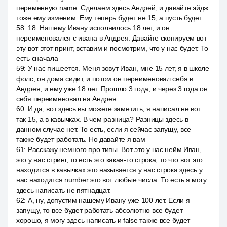
переменную name. Сделаем здесь Андрей, и давайте эйдж
тоже ему изменим. Ему теперь будет не 15, а пусть будет
58
:
18. Нашему Ивану исполнилось 18 лет, и он
переименовался с ивана в Андрея. Давайте скопируем вот
эту вот этот принт, вставим и посмотрим, что у нас будет. То
есть сначала
59
:
У нас пишеется. Меня зовут Иван, мне 15 лет, я в школе
фолс, он дома сидит, и потом он переименовал себя в
Андрея, и ему уже 18 лет. Прошло 3 года, и через 3 года он
себя переименовал на Андрея.
60
:
И да, вот здесь вы можете заметить, я написал не вот
так 15, а в кавычках. В чем разница? Разницы здесь в
данном случае нет. То есть, если я сейчас запущу, все
также будет работать. Но давайте я вам
61
:
Расскажу немного про типы. Вот это у нас нейм Иван,
это у нас стринг, то есть это какая-то строка, то что вот это
находится в кавычках это называется у нас строка здесь у
нас находится number это вот любые числа. То есть я могу
здесь написать не пятнадцат.
62
:
А, ну, допустим нашему Ивану уже 100 лет. Если я
запущу, то все будет работать абсолютно все будет
хорошо, я могу здесь написать и false также все будет