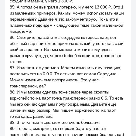
сходил в магазин, у него 1 300 ₽.
85
:
А потом он выиграл в лотерею, и у него 13 000 ₽. Это 1
из маленьких примеров. Как мы можем использовать наши
переменные? Давайте я это закомментирую. Пока что и
плавненько подойдём к следующей теме такой маленькой
микротеме.
86
:
Смотрите, давайте мы создадим вот здесь парт, вот
обычный парт, ничем не примечательный, у него есть свои
свойства размер. Вот мы можем изменить ему здесь
размер вручную, да, через studio без скриптов, просто вот
так вот.
87
:
Изменить ему размер. Можем изменить ему позицию,
поставить его на 0 0 0. То есть это вот самая Середина.
Можем изменить ему прозрачность. Это у нас
трансперенси, да?
88
:
И мы можем сделать тоже самое через скрипты
воркспейс точка парт точка транспереси равно 0 5. То есть
мы его сейчас сделаем полупрозрачным. Давайте ещё
изменим ему размер. Мы пишем воркспейс точка парт
точка сайсс равно век.
89
:
3 точка нью и сделаем его очень большим.
90
:
То есть, смотрите, вот воркспейс, это у нас вот
воркспейс точка парт, у нас вот внутри воркспейса есть part,