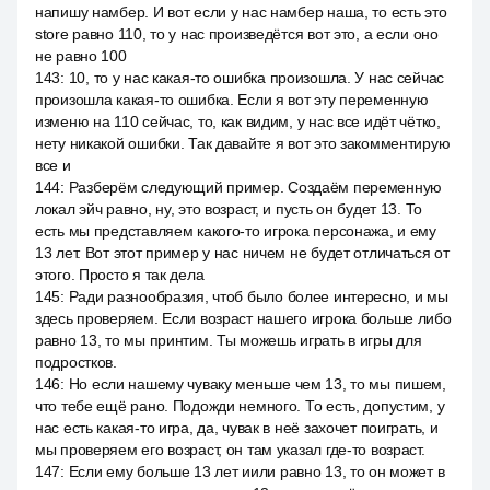
напишу намбер. И вот если у нас намбер наша, то есть это
store равно 110, то у нас произведётся вот это, а если оно
не равно 100
143
:
10, то у нас какая-то ошибка произошла. У нас сейчас
произошла какая-то ошибка. Если я вот эту переменную
изменю на 110 сейчас, то, как видим, у нас все идёт чётко,
нету никакой ошибки. Так давайте я вот это закомментирую
все и
144
:
Разберём следующий пример. Создаём переменную
локал эйч равно, ну, это возраст, и пусть он будет 13. То
есть мы представляем какого-то игрока персонажа, и ему
13 лет. Вот этот пример у нас ничем не будет отличаться от
этого. Просто я так дела
145
:
Ради разнообразия, чтоб было более интересно, и мы
здесь проверяем. Если возраст нашего игрока больше либо
равно 13, то мы принтим. Ты можешь играть в игры для
подростков.
146
:
Но если нашему чуваку меньше чем 13, то мы пишем,
что тебе ещё рано. Подожди немного. То есть, допустим, у
нас есть какая-то игра, да, чувак в неё захочет поиграть, и
мы проверяем его возраст, он там указал где-то возраст.
147
:
Если ему больше 13 лет иили равно 13, то он может в