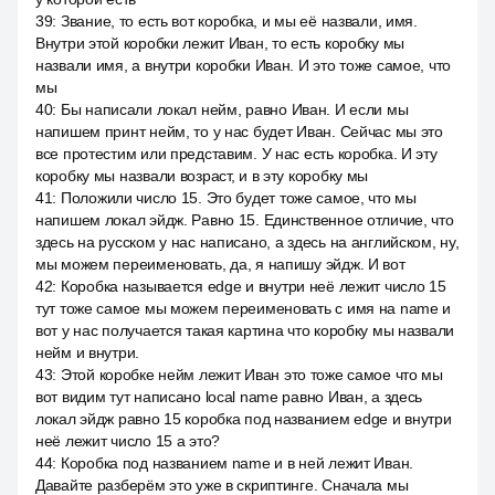
39
:
Звание, то есть вот коробка, и мы её назвали, имя.
Внутри этой коробки лежит Иван, то есть коробку мы
назвали имя, а внутри коробки Иван. И это тоже самое, что
мы
40
:
Бы написали локал нейм, равно Иван. И если мы
напишем принт нейм, то у нас будет Иван. Сейчас мы это
все протестим или представим. У нас есть коробка. И эту
коробку мы назвали возраст, и в эту коробку мы
41
:
Положили число 15. Это будет тоже самое, что мы
напишем локал эйдж. Равно 15. Единственное отличие, что
здесь на русском у нас написано, а здесь на английском, ну,
мы можем переименовать, да, я напишу эйдж. И вот
42
:
Коробка называется edge и внутри неё лежит число 15
тут тоже самое мы можем переименовать с имя на name и
вот у нас получается такая картина что коробку мы назвали
нейм и внутри.
43
:
Этой коробке нейм лежит Иван это тоже самое что мы
вот видим тут написано local name равно Иван, а здесь
локал эйдж равно 15 коробка под названием edge и внутри
неё лежит число 15 а это?
44
:
Коробка под названием name и в ней лежит Иван.
Давайте разберём это уже в скриптинге. Сначала мы