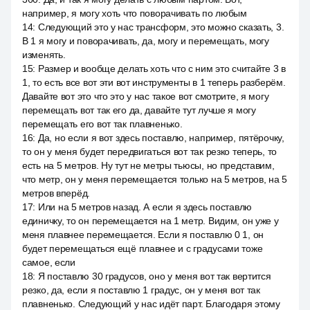
например, я могу хоть что поворачивать по любым
14
:
Следующий это у нас трансформ, это можно сказать, 3.
В 1 я могу и поворачивать, да, могу и перемещать, могу
изменять.
15
:
Размер и вообще делать хоть что с ним это считайте 3 в
1, то есть все вот эти вот инструменты в 1 теперь разберём.
Давайте вот это что это у нас такое вот смотрите, я могу
перемещать вот так его да, давайте тут лучше я могу
перемещать его вот так плавненько.
16
:
Да, но если я вот здесь поставлю, например, пятёрочку,
то он у меня будет передвигаться вот так резко теперь, то
есть на 5 метров. Ну тут не метры тьюсы, но представим,
что метр, он у меня перемещается только на 5 метров, на 5
метров вперёд.
17
:
Или на 5 метров назад. А если я здесь поставлю
единичку, то он перемещается на 1 метр. Видим, он уже у
меня плавнее перемещается. Если я поставлю 0 1, он
будет перемещаться ещё плавнее и с градусами тоже
самое, если
18
:
Я поставлю 30 градусов, оно у меня вот так вертится
резко, да, если я поставлю 1 градус, он у меня вот так
плавненько. Следующий у нас идёт парт. Благодаря этому