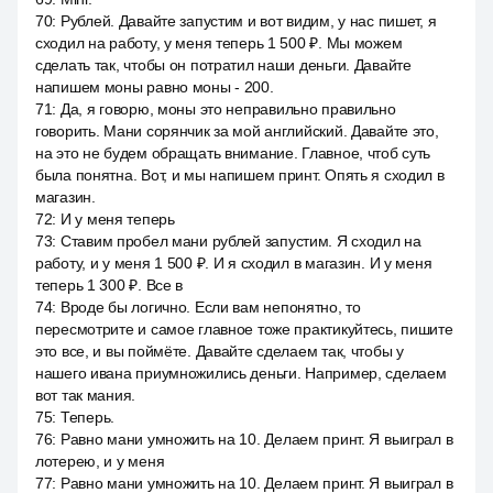
70
:
Рублей. Давайте запустим и вот видим, у нас пишет, я
сходил на работу, у меня теперь 1 500 ₽. Мы можем
сделать так, чтобы он потратил наши деньги. Давайте
напишем моны равно моны - 200.
71
:
Да, я говорю, моны это неправильно правильно
говорить. Мани сорянчик за мой английский. Давайте это,
на это не будем обращать внимание. Главное, чтоб суть
была понятна. Вот, и мы напишем принт. Опять я сходил в
магазин.
72
:
И у меня теперь
73
:
Ставим пробел мани рублей запустим. Я сходил на
работу, и у меня 1 500 ₽. И я сходил в магазин. И у меня
теперь 1 300 ₽. Все в
74
:
Вроде бы логично. Если вам непонятно, то
пересмотрите и самое главное тоже практикуйтесь, пишите
это все, и вы поймёте. Давайте сделаем так, чтобы у
нашего ивана приумножились деньги. Например, сделаем
вот так мания.
75
:
Теперь.
76
:
Равно мани умножить на 10. Делаем принт. Я выиграл в
лотерею, и у меня
77
:
Равно мани умножить на 10. Делаем принт. Я выиграл в