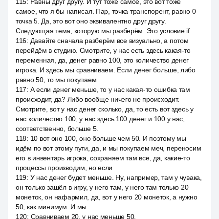
115
:
Равны друг другу. И тут тоже самое, это вот тоже
самое, что я бы написал. Пар, точка транспорент, равно 0
точка 5. Да, это вот оно эквивалентно друг другу.
Следующая тема, которую мы разберём. Это условие if
116
:
Давайте сначала разберём все визуально, а потом
перейдём в студию. Смотрите, у нас есть здесь какая-то
переменная, да, денег равно 100, это количество денег
игрока. И здесь мы сравниваем. Если денег больше, либо
равно 50, то мы покупаем
117
:
А если денег меньше, то у нас какая-то ошибка там
происходит, да? Либо вообще ничего не происходит.
Смотрите, вот у нас денег сколько, да, то есть вот здесь у
нас количество 100, у нас здесь 100 денег и 100 у нас,
соответственно, больше 5.
118
:
10 вот оно 100, оно больше чем 50. И поэтому мы
идём по вот этому пути, да, и мы покупаем меч, переносим
его в инвентарь игрока, сохраняем там все, да, какие-то
процессы производим, но если
119
:
У нас денег будет меньше. Ну, например, там у чувака,
он только зашёл в игру, у него там, у него там только 20
монеток, он нафармил, да, вот у него 20 монеток, а нужно
50, как минимум. И мы
120
:
Сравниваем 20, у нас меньше 50.