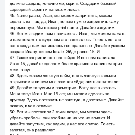
должны создать, конечно же, скрипт. Создадим базовый
серверный скрипт и напишем локал.
45
:
Name равно, Иван, мы можем запринтить, можем
сделать вот так, да, Иван, но нам нужно запринтить саму
переменную. Мы пишем print name. Давайте запустим.
46
:
Вот мы видим, нам написалось. Иван, мы можем нажать
и нам покажет, откуда нам это написалось. То есть вот это
вот отсюда нам написалось все правильно. Давайте укажем
возраст Ивану, пишем locale. Эйдж равно 15. И
47
:
Также запринти этот наш эйдж. И вот нам написала
Иван 15, давайте сделаем более красиво и напишем принт
меня зовут
48
:
Здесь ставим запятую нейм, опять запятую кавычки
открываем и пишем мне запятая эйдж, опять запятая лет.
49
:
Давайте запустим и посмотрим. Вот у нас вывелось.
Меня зовут Иван. Мне 15 лет, мы можем сделать по
другому. Здесь поставить не запятую, а двоеточие. Давайте
покажу, в чем отличие.
50
:
Вот мы поставили 2 точки везде, мы можем здесь
убрать пробелы, они вообще ни на что не влияют. И
давайте запустим, как видим, у нас все слитно. То есть
запятая, она разделяет