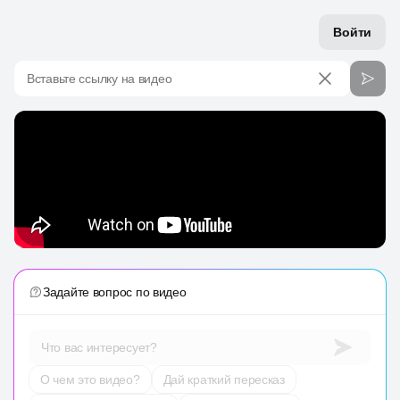
Войти
Вставьте ссылку на видео
Задайте вопрос по видео
Что вас интересует?
О чем это видео?
Дай краткий пересказ