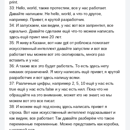
print.
33
:
Hello, world, также протестим, все у нас работает.
Давайте напишем. Не hello, world, а что-то другое,
например. Привет, я крутой разработчик.
34
:
И запускаем, как видим, у нас вот все запринтил, все
идеально. Давайте сделаем ещё что-то можем написать
здесь ещё принт мне 20 лет.
35
:
Я живу в Казани, вот нам gpt от роблокса помогает
искусственный интеллект давайте запустим и вот все
работает мы можем вот это скопировать, много раз
вставить и у нас
36
:
А также все это будет работать. То есть здесь нету
никаких ограничений. Я могу написать ещё привет, я крутой
разработчик и вот здесь напишу всяки.
37
:
Различные цифры, например 2, 5, 10 ещё у нас есть
true ещё у нас есть false и у нас есть нил. Пока что не
обращайте на это внимание, может кто не знает, но мы
можем вот это все писат.
38
:
И можем ещё под конец здесь написать привет я
строка. Вот нам искусственный интеллект подсказывает и
как видим, все работает. Так давайте разберём что такое
переменные переменные. Можно представить как коробка,
у которой есть