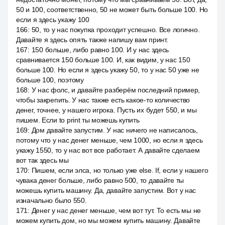
50 и 100, соответственно, 50 не может быть больше 100. Но
если я здесь укажу 100
166
:
50, то у нас покупка проходит успешно. Все логично.
Давайте я здесь опять также напишу вам принт.
167
:
150 больше, либо равно 100. И у нас здесь
сравнивается 150 больше 100. И, как видим, у нас 150
больше 100. Но если я здесь укажу 50, то у нас 50 уже не
больше 100, поэтому
168
:
У нас фолс, и давайте разберём последний пример,
чтобы закрепить. У нас также есть какое-то количество
денег, точнее, у нашего игрока. Пусть их будет 550, и мы
пишем. Если to print ты можешь купить
169
:
Дом давайте запустим. У нас ничего не написалось,
потому что у нас денег меньше, чем 1000, но если я здесь
укажу 1550, то у нас вот все работает. А давайте сделаем
вот так здесь мы
170
:
Пишем, если элса, но только уже else. If, если у нашего
чувака денег больше, либо равно 500, то давайте ты
можешь купить машину. Да, давайте запустим. Вот у нас
изначально было 550.
171
:
Денег у нас денег меньше, чем вот тут. То есть мы не
можем купить дом, но мы можем купить машину. Давайте