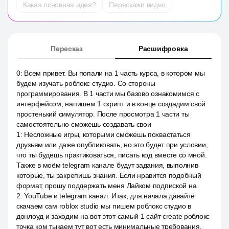
Какая основная идея?
Перескажи видео
Пересказ
Расшифровка
0
:
Всем привет. Вы попали на 1 часть курса, в котором мы
будем изучать роблокс студио. Со стороны
программирования. В 1 части мы базово ознакомимся с
интерфейсом, напишем 1 скрипт и в конце создадим свой
простенький симулятор. После просмотра 1 части ты
самостоятельно сможешь создавать свои
1
:
Несложные игры, которыми сможешь похвастаться
друзьям или даже опубликовать, но это будет при условии,
что ты будешь практиковаться, писать код вместе со мной.
Также в моём telegram канале будут задания, выполнив
которые, ты закрепишь знания. Если нравится подобный
формат, прошу поддержать меня Лайком подпиской на
2
:
YouTube и telegram канал. Итак, для начала давайте
скачаем сам roblox studio мы пишем роблокс студио в
донлоуд и заходим на вот этот самый 1 сайт create роблокс
точка ком тыкаем тут вот есть минимальные требования,