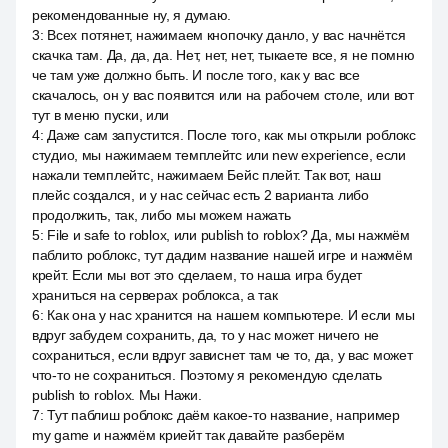
рекомендованные ну, я думаю.
3
:
Всех потянет, нажимаем кнопочку данло, у вас начнётся
скачка там. Да, да, да. Нет, нет, нет, тыкаете все, я не помню
че там уже должно быть. И после того, как у вас все
скачалось, он у вас появится или на рабочем столе, или вот
тут в меню пуски, или
4
:
Даже сам запустится. После того, как мы открыли роблокс
студио, мы нажимаем темплейтс или new experience, если
нажали темплейтс, нажимаем Бейс плейт. Так вот, наш
плейс создался, и у нас сейчас есть 2 варианта либо
продолжить, так, либо мы можем нажать
5
:
File и safe to roblox, или publish to roblox? Да, мы нажмём
паблито роблокс, тут дадим название нашей игре и нажмём
крейт. Если мы вот это сделаем, то наша игра будет
храниться на серверах роблокса, а так
6
:
Как она у нас хранится на нашем компьютере. И если мы
вдруг забудем сохранить, да, то у нас может ничего не
сохраниться, если вдруг зависнет там че то, да, у вас может
что-то не сохраниться. Поэтому я рекомендую сделать
publish to roblox. Мы Нажи.
7
:
Тут паблиш роблокс даём какое-то название, например
my game и нажмём криейт так давайте разберём