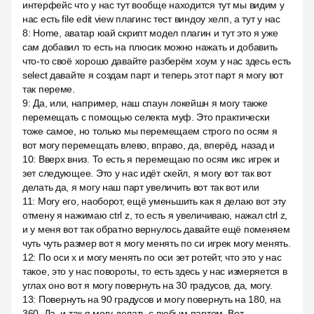
интерфейс что у нас тут вообще находится тут мы видим у
нас есть file edit view плагинс тест виндоу хелп, а тут у нас
8
:
Home, аватар юай скрипт модел плагин и тут это я уже
сам добавил то есть на плюсик можно нажать и добавить
что-то своё хорошо давайте разберём хоум у нас здесь есть
select давайте я создам парт и теперь этот парт я могу вот
так переме.
9
:
Да, или, например, наш спаун локейшн я могу также
перемещать с помощью селекта муф. Это практически
тоже самое, но только мы перемещаем строго по осям я
вот могу перемещать влево, вправо, да, вперёд, назад и
10
:
Вверх вниз. То есть я перемещаю по осям икс игрек и
зет следующее. Это у нас идёт скейл, я могу вот так вот
делать да, я могу наш парт увеличить вот так вот или
11
:
Могу его, наоборот, ещё уменьшить как я делаю вот эту
отмену я нажимаю ctrl z, то есть я увеличиваю, нажал ctrl z,
и у меня вот так обратно вернулось давайте ещё поменяем
чуть чуть размер вот я могу менять по си игрек могу менять.
12
:
По оси x и могу менять по оси зет ротейт, что это у нас
такое, это у нас повороты, то есть здесь у нас измеряется в
углах оно вот я могу повернуть на 30 градусов, да, могу.
13
:
Повернуть на 90 градусов и могу повернуть на 180, на
360. Да, и так я могу делать с любым партом. Вот,