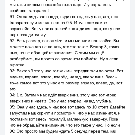
мы так и пишем воркспейс точка парт. И у парта есть
свойство transparent.
91
:
Он заглядывает сюда, видит вот здесь у нас, ага, есть
transparency и меняет его на 0 5. И тут тоже самое
воркспейс. Вот у нас воркспейс находится, парт, вот у нас
парт находится и у
92
:
Есть размер, вот он size, и мы меняем наш сайсс. Вы
можете пока что не понять, что это такое. Вектор 3, точка
нью, но не обращайте внимания. С этим мы ещё
разберёмся, вы просто со временем поймёте. Ну а если
вкратце,
93
:
Вектор 3 это у нас вот как мы передвигали по осям. Вот
видите, вправо, влево, вперёд, назад, вверх вниз. Здесь
тоже самое вот это у нас его размер вправо, влево, да, вот
это
94
:
1 x. Затем у нас идёт вверх вниз, это у нас вот игрек
вверх вниз и идёт z. Это у нас вперёд, назад глубина.
95
:
Она у нас здесь, у нас все вот здесь по 10 стоит. Давайте
запустим наш скрипт и посмотрим, что у нас изменится, и
поставим вот здесь, пожалуй, маленькую задержку. Пока
что не обращайте внимания, что это такое у нас. Но если
96
:
Это просто мы будем ждать 5 секунд перед тем, как