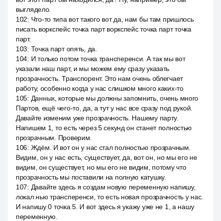
выглядело.
102
:
Что-то типа вот такого вот да, нам бы там пришлось
писать воркспейс точка парт воркспейс точка парт точка
парт.
103
:
Точка парт опять, да.
104
:
И только потом точка трансперенси. А так мы вот
указали наш парт, и мы можем ему сразу указать
прозрачность. Транспорент. Это нам очень облегчает
работу, особенно когда у нас слишком много каких-то
105
:
Данных, которые мы должны запомнить, очень много
Партов, ещё чего-то, да, а тут у нас все сразу под рукой.
Давайте изменим уже прозрачность. Нашему парту.
Напишем 1, то есть через 5 секунд он станет полностью
прозрачным. Проверим.
106
:
Ждём. И вот он у нас стал полностью прозрачным.
Видим, он у нас есть, существует, да, вот он, но мы его не
видим, он существует, но мы его не видим, потому что
прозрачность мы поставили на полную катушку.
107
:
Давайте здесь я создам новую переменную напишу,
локал нью трансперенси, то есть новая прозрачность у нас.
И напишу 0 точка 5. И вот здесь я укажу уже не 1, а нашу
переменную.