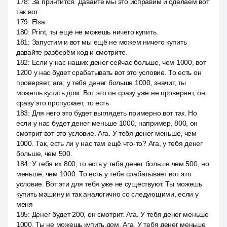
178
:
За принтится. Давайте мы это исправим и сделаем вот
так вот.
179
:
Elsa.
180
:
Print, ты ещё не можешь ничего купить.
181
:
Запустим и вот мы ещё не можем ничего купить
давайте разберём код и смотрите.
182
:
Если у нас наших денег сейчас больше, чем 1000, вот
1200 у нас будет срабатывать вот это условие. То есть он
проверяет, ага, у тебя денег больше 1000, значит, ты
можешь купить дом. Вот это он сразу уже не проверяет, он
сразу это пропускает, то есть
183
:
Для него это будет выглядеть примерно вот так. Но
если у нас будет денег меньше 1000, например, 800, он
смотрит вот это условие. Ага. У тебя денег меньше, чем
1000. Так, есть ли у нас там ещё что-то? Ага, у тебя денег
больше, чем 500.
184
:
У тебя их 800, то есть у тебя денег больше чем 500, но
меньше, чем 1000. То есть у тебя срабатывает вот это
условие. Вот эти для тебя уже не существуют. Ты можешь
купить машину и так аналогично со следующими, если у
меня
185
:
Денег будет 200, он смотрит. Ага. У тебя денег меньше
1000. Ты не можешь купить дом. Ага. У тебя денег меньше