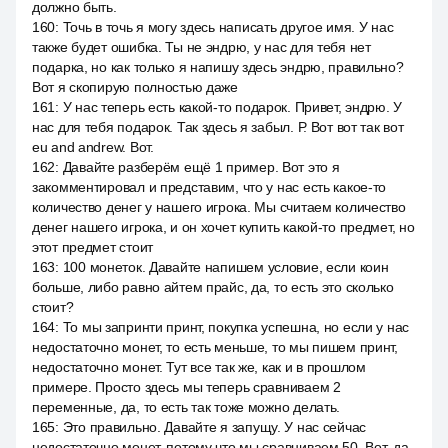
должно быть.
160
:
Точь в точь я могу здесь написать другое имя. У нас
также будет ошибка. Ты не эндрю, у нас для тебя нет
подарка, но как только я напишу здесь эндрю, правильно?
Вот я скопирую полностью даже
161
:
У нас теперь есть какой-то подарок. Привет, эндрю. У
нас для тебя подарок. Так здесь я забыл. Р. Вот вот так вот
eu and andrew. Вот.
162
:
Давайте разберём ещё 1 пример. Вот это я
закомментировал и представим, что у нас есть какое-то
количество денег у нашего игрока. Мы считаем количество
денег нашего игрока, и он хочет купить какой-то предмет, но
этот предмет стоит
163
:
100 монеток. Давайте напишем условие, если коин
больше, либо равно айтем прайс, да, то есть это сколько
стоит?
164
:
То мы запринти принт, покупка успешна, но если у нас
недостаточно монет, то есть меньше, то мы пишем принт,
недостаточно монет. Тут все так же, как и в прошлом
примере. Просто здесь мы теперь сравниваем 2
переменные, да, то есть так тоже можно делать.
165
:
Это правильно. Давайте я запущу. У нас сейчас
недостаточно монет, потому что мы сравниваем 50. Вот, да,