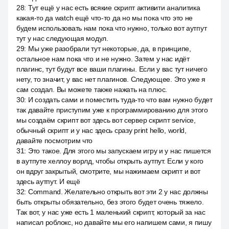
28
:
Тут ещё у нас есть всякие скрипт активити аналитика
какая-то да watch ещё что-то да но мы пока что это не
будем использовать нам пока что нужно, только вот аутпут
тут у нас следующая модул.
29
:
Мы уже разобрали тут некоторые, да, в принципе,
остальное нам пока что и не нужно. Затем у нас идёт
плагинс, тут будут все ваши плагины. Если у вас тут ничего
нету, то значит, у вас нет плагинов. Следующее. Это уже я
сам создал. Вы можете также нажать на плюс.
30
:
И создать сами и поместить туда-то что вам нужно будет
так давайте приступим уже к программированию для этого
мы создаём скрипт вот здесь вот сервер скрипт service,
обычный скрипт и у нас здесь сразу print hello, world,
давайте посмотрим что
31
:
Это такое. Для этого мы запускаем игру и у нас пишется
в аутпуте хеллоу ворлд, чтобы открыть аутпут. Если у кого
он вдруг закрытый, смотрите, мы нажимаем скрипт и вот
здесь аутпут. И ещё
32
:
Command. Желательно открыть вот эти 2 у нас должны
быть открыты обязательно, без этого будет очень тяжело.
Так вот, у нас уже есть 1 маленький скрипт, который за нас
написал роблокс, но давайте мы его напишем сами, я пишу