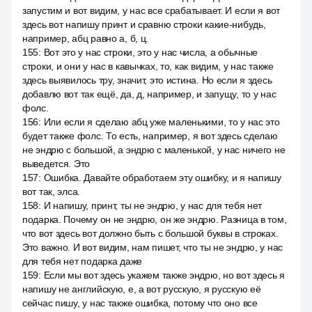
запустим и вот видим, у нас все срабатывает. И если я вот
здесь вот напишу принт и сравню строки какие-нибудь,
например, абц равно а, б, ц.
155
:
Вот это у нас строки, это у нас числа, а обычные
строки, и они у нас в кавычках, то, как видим, у нас также
здесь выявилось тру, значит, это истина. Но если я здесь
добавлю вот так ещё, да, д, например, и запущу, то у нас
фолс.
156
:
Или если я сделаю абц уже маленькими, то у нас это
будет также фолс. То есть, например, я вот здесь сделаю
не эндрю с большой, а эндрю с маленькой, у нас ничего не
выведется. Это
157
:
Ошибка. Давайте обработаем эту ошибку, и я напишу
вот так, элса.
158
:
И напишу, принт, ты не эндрю, у нас для тебя нет
подарка. Почему он не эндрю, он же эндрю. Разница в том,
что вот здесь вот должно быть с большой буквы в строках.
Это важно. И вот видим, нам пишет, что ты не эндрю, у нас
для тебя нет подарка даже
159
:
Если мы вот здесь укажем также эндрю, но вот здесь я
напишу не английскую, е, а вот русскую, я русскую её
сейчас пишу, у нас также ошибка, потому что оно все