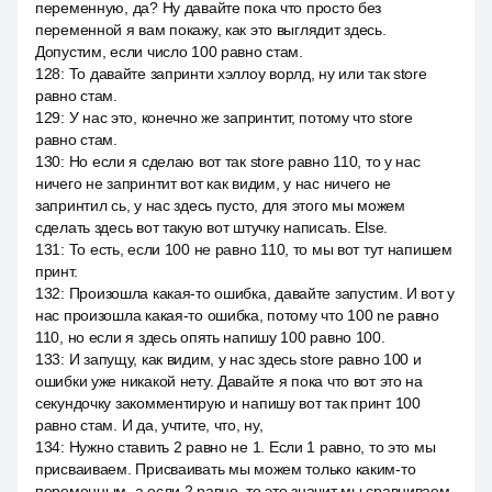
переменную, да? Ну давайте пока что просто без
переменной я вам покажу, как это выглядит здесь.
Допустим, если число 100 равно стам.
128
:
То давайте запринти хэллоу ворлд, ну или так store
равно стам.
129
:
У нас это, конечно же запринтит, потому что store
равно стам.
130
:
Но если я сделаю вот так store равно 110, то у нас
ничего не запринтит вот как видим, у нас ничего не
запринтил сь, у нас здесь пусто, для этого мы можем
сделать здесь вот такую вот штучку написать. Else.
131
:
То есть, если 100 не равно 110, то мы вот тут напишем
принт.
132
:
Произошла какая-то ошибка, давайте запустим. И вот у
нас произошла какая-то ошибка, потому что 100 ne равно
110, но если я здесь опять напишу 100 равно 100.
133
:
И запущу, как видим, у нас здесь store равно 100 и
ошибки уже никакой нету. Давайте я пока что вот это на
секундочку закомментирую и напишу вот так принт 100
равно стам. И да, учтите, что, ну,
134
:
Нужно ставить 2 равно не 1. Если 1 равно, то это мы
присваиваем. Присваивать мы можем только каким-то
переменным, а если 2 равно, то это значит мы сравниваем.