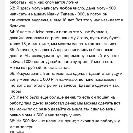
работать, но у нас сломается логика.
63
:
Я здесь могу написать любое число, даже могу - 900
написать и нашему Ивану. Теперь - 900, а потом он
становится андреем, и ему 18 лет. Вот это у нас называется
буллион.
64
:
У нас true false ложь и истина это у нас буллион,
давайте исправим возраст нашему Ивану, пусть ему будет
также 15, и смотрите, мы можем сделать как нашего ива.
65
:
А точнее, у нашего Андрея появились собственные
деньги. Мы создадим новую переменную моный, и у него
сейчас 1000 денег. Давайте напишу принт. У меня есть
моны вот рублей, то есть за нас.
66
:
Искусственный интеллект все сделал. Давайте запущу и
вот у меня есть 1 000 ₽, я нажимаю, вот мне показывает,
что вот с вот этой строчки вывелось. Давайте сделаем так,
чтобы
67
:
У него было ещё больше денег, то есть он пошёл на
работу, там где-то заработал денег, мы можем сделать вот
так моны плюс равно давайте сначала так сделаю моны
равно моны + 500 мани теперь у него
68
:
На 500 больше напишем принт, я сходил на работу и у
меня теперь
69
:
Mini.