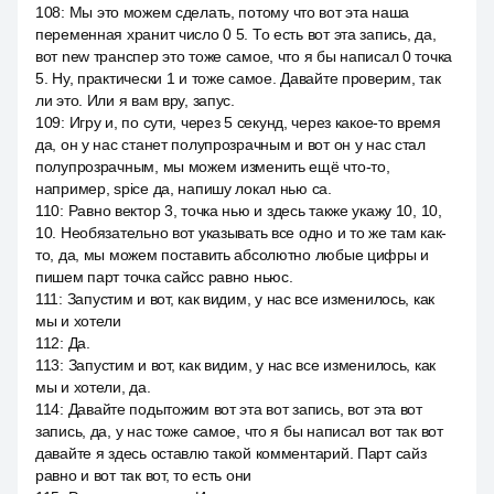
108
:
Мы это можем сделать, потому что вот эта наша
переменная хранит число 0 5. То есть вот эта запись, да,
вот new транспер это тоже самое, что я бы написал 0 точка
5. Ну, практически 1 и тоже самое. Давайте проверим, так
ли это. Или я вам вру, запус.
109
:
Игру и, по сути, через 5 секунд, через какое-то время
да, он у нас станет полупрозрачным и вот он у нас стал
полупрозрачным, мы можем изменить ещё что-то,
например, spice да, напишу локал нью са.
110
:
Равно вектор 3, точка нью и здесь также укажу 10, 10,
10. Необязательно вот указывать все одно и то же там как-
то, да, мы можем поставить абсолютно любые цифры и
пишем парт точка сайсс равно ньюс.
111
:
Запустим и вот, как видим, у нас все изменилось, как
мы и хотели
112
:
Да.
113
:
Запустим и вот, как видим, у нас все изменилось, как
мы и хотели, да.
114
:
Давайте подытожим вот эта вот запись, вот эта вот
запись, да, у нас тоже самое, что я бы написал вот так вот
давайте я здесь оставлю такой комментарий. Парт сайз
равно и вот так вот, то есть они