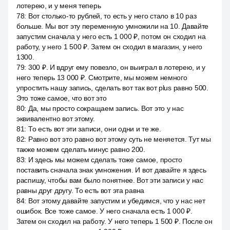
лотерею, и у меня теперь
78
:
Вот столько-то рублей, то есть у него стало в 10 раз
больше. Мы вот эту переменную умножили на 10. Давайте
запустим сначала у него есть 1 000 ₽, потом он сходил на
работу, у него 1 500 ₽. Затем он сходил в магазин, у него
1300.
79
:
300 ₽. И вдруг ему повезло, он выиграл в лотерею, и у
него теперь 13 000 ₽. Смотрите, мы можем немного
упростить нашу запись, сделать вот так вот plus равно 500.
Это тоже самое, что вот это
80
:
Да, мы просто сокращаем запись. Вот это у нас
эквивалентно вот этому.
81
:
То есть вот эти записи, они одни и те же.
82
:
Равно вот это равно вот этому суть не меняется. Тут мы
также можем сделать минус равно 200.
83
:
И здесь мы можем сделать тоже самое, просто
поставить сначала знак умножения. И вот давайте я здесь
распишу, чтобы вам было понятнее. Вот эти записи у нас
равны друг другу. То есть вот эта равна
84
:
Вот этому давайте запустим и убедимся, что у нас нет
ошибок. Все тоже самое. У него сначала есть 1 000 ₽.
Затем он сходил на работу. У него теперь 1 500 ₽. После он