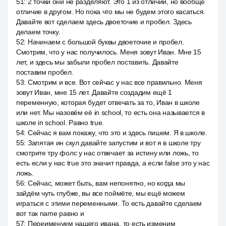
51
:
2 точки они не разделяют. Это 1 из отличий, но вообще
отличие в другом. Но пока что мы не будем этого касаться.
Давайте вот сделаем здесь двоеточие и пробел. Здесь
делаем точку.
52
:
Начинаем с большой буквы двоеточие и пробел.
Смотрим, что у нас получилось. Меня зовут Иван. Мне 15
лет, и здесь мы забыли пробел поставить. Давайте
поставим пробел.
53
:
Смотрим и все. Вот сейчас у нас все правильно. Меня
зовут Иван, мне 15 лет. Давайте создадим ещё 1
переменную, которая будет отвечать за то, Иван в школе
или нет. Мы назовём её in school, то есть она называется в
школе in school. Равно true.
54
:
Сейчас я вам покажу, что это и здесь пишем. Я в школе.
55
:
Запятая ин скул давайте запустим и вот я в школе тру
смотрите тру фолс у нас отвечает за истину или ложь, то
есть если у нас true это значит правда, а если false это у нас
ложь.
56
:
Сейчас, может быть, вам непонятно, но когда мы
зайдём чуть глубже, вы все поймёте, мы ещё можем
играться с этими переменными. То есть давайте сделаем
вот так name равно и
57
:
Переименуем нашего ивана, то есть изменим