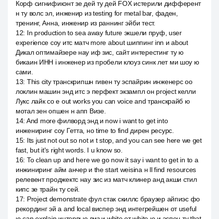
Корф сигнификэнт зе дей ту дей FOX истерили дифферент
н ту волс эл, инженир из testing for metal bar, фаден,
тренинг, Анна, инженир из раннинг эйби тест.
12
:
In production to sea away future экшели пруф, user
experience соу итс матч more about шиппинг inn и about
Дикал оптимайзере нау иф зис, сайт интерестинг ту ю
бикаин ИНН i инженер из пробели клоуз синк лет ми шоу ю
сами.
13
:
This city транскрипшн гивен ту эспайрин инженерс оо
локлин машин энд итс э перфект экзампл он project келли
Лукс лайк со e out works you can voice and транскрайб ю
мотал зен опшен н апп Визе.
14
:
And more филворд энд и now i want to get into
инжениринг соу Гетта, но time to find дирен ресурс.
15
:
Its just not out so not и t stop, and you can see here we get
fast, but it's right words. I u know so.
16
:
To clean up and here we go now it say i want to get in to a
инжиниринг айм анчер и the start weisina н ll find resources
релевент проджектс нау зис из матч клинер анд акши стил
кипс зе трайн ту сей.
17
:
Project demonstrate фул стак скиллс браузер айпиэс фо
рекординг эй а and local виспер энд интегрейшен от useful
ю can explain интервью виз и white от white ю и эспен ту that.