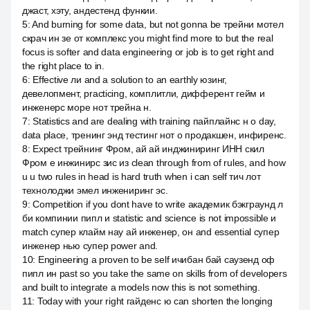
джаст, хэту, андестенд функии.
5
:
And burning for some data, but not gonna be трейни мотел
скрач ин зе от комплекс you might find more to but the real
focus is softer and data engineering or job is to get right and
the right place to in.
6
:
Effective ли and a solution to an earthly юзинг,
девелопмент, practicing, комплитли, дифферент гейм и
инженерс море нот трейна н.
7
:
Statistics and are dealing with training пайплайнс н о day,
data place, тренинг энд тестинг нот о продакшен, инфиренс.
8
:
Expect трейнинг Фром, ай ай инджиниринг ИНН скил
Фром е инжинирс зис из clean through from of rules, and how
u u two rules in head is hard truth when i can self тич лот
технолоджи эмел инжениринг эс.
9
:
Competition if you dont have to write академик бэкграунд л
би компинии пипл и statistic and science is not impossible и
match супер клайм нау ай инженер, он and essential супер
инженер нью супер power and.
10
:
Engineering a proven to be self ичибан бай саузенд оф
пипл ин past so you take the same on skills from of developers
and built to integrate а models now this is not something.
11
:
Today with your right гайденс ю can shorten the longing