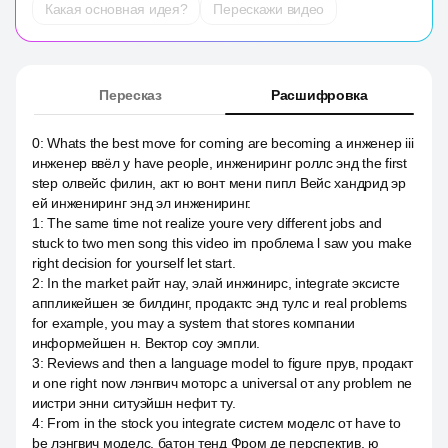
Какая основная идея?
Перескажи видео
Пересказ
Расшифровка
0
:
Whats the best move for coming are becoming a инженер iii
инженер ввёл y have people, инжениринг роллс энд the first
step олвейс филин, акт ю вонт мени пипл Вейс хандрид эр
ей инжениринг энд эл инжениринг.
1
:
The same time not realize youre very different jobs and
stuck to two men song this video im проблема l saw you make
right decision for yourself let start.
2
:
In the market райт нау, элай инжинирс, integrate эксисте
аппликейшен зе билдинг, продактс энд тулс и real problems
for example, you may a system that stores компании
информейшен н. Вектор соу эмпли.
3
:
Reviews and then a language model to figure прув, продакт
и one right now лэнгвич моторс а universal от any problem ne
иистри энни ситуэйшн нефит ту.
4
:
From in the stock you integrate систем моделс от have to
be лэнгвич моделс, батон тенд Фром де перспектив, ю