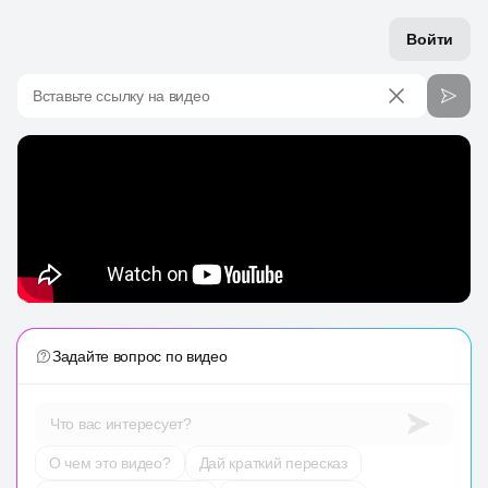
Войти
Вставьте ссылку на видео
Задайте вопрос по видео
Что вас интересует?
О чем это видео?
Дай краткий пересказ