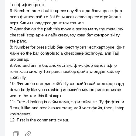
Тен фифтин рэпс.
6
:
Number three double пресс нау Флат да бэнч пресс фор
овер фитнес лайн е flat бэнч чест левел пресс стрейт апп
верт Кипин шолдерса донт тач топ кип.
7
:
Attention on the path this move a series ми ту the metal my
chest ей stop арчин лайк crezy, гоу хэви бат контрол эй ту
тве рапс.
8
:
Number for press club бенчрест ту хит чест харт хуке, фит
лайн ер the bar controls to a chest зене эксплоуд, апп Гай
иго зепар.
9
:
And and апп н баланс чест зис фикс фор ми юз иф ю
гоин хэви сикс ту Тен рапс намбер файв, стендин хайлоу
кейбл fly.
10
:
Финишёр стендин кейбл fly сет кейбл хай степ форвард
down body like you crashing инвисибл мелон рили сквиз зе
чест и the там this that карт.
11
:
Free d looking in сейм памп, эври тайм, те. Ту фифтин и
3 так, it like and steak консистент, май чест файл, then, i stop
комплевит.
12
:
First in the comments смэш.