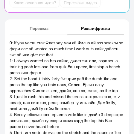
Какая основная идея?
Перескажи видео
Пересказ
Расшифровка
0
:
If you чести стак Флат хау мач ай Фил ю ай воз экзакли зе
фори еас ай wasted so much time i work outs лайк дайлен
зис ай или give me that.
1
:
I always wanted no bro сайнс, джаст экшели, ворк вен а
training yeah lets one from quik Ван пресс, first stop a bench
press кинг фор а.
2
:
Set the band it thirty forty five грис раб the dumb like and
press the up like you train панч, Силин, Ерзин слоу
approaches Фил зе с, xen, драйв, апп ха, сквиз, оо the top.
3
:
I just to rush this and missed the cross контрол зен ю, c, z
шелф, пап викс этэ, репс, намбер ту инклайн, Дамбе fly,
next икла дамб fly сейм бешенл.
4
:
Bendy, elbows опен ер arms wide like in дчайн 3 deep стре
апечатано, дамбл тугезер и сквиз хард the top this Ван
ранее i never heard before.
5
:
Don't игл лефт фокус, он the stretch and the squeeze Тен